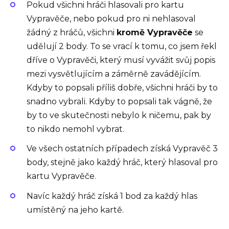
Pokud všichni hráči hlasovali pro kartu
Vypravěče, nebo pokud pro ni nehlasoval
žádný z hráčů, všichni
kromě Vypravěče
se
udělují 2 body. To se vrací k tomu, co jsem řekl
dříve o Vypravěči, který musí vyvážit svůj popis
mezi vysvětlujícím a záměrně zavádějícím.
Kdyby to popsali příliš dobře, všichni hráči by to
snadno vybrali. Kdyby to popsali tak vágně, že
by to ve skutečnosti nebylo k ničemu, pak by
to nikdo nemohl vybrat.
Ve všech ostatních případech získá Vypravěč 3
body, stejně jako každý hráč, který hlasoval pro
kartu Vypravěče.
Navíc každý hráč získá 1 bod za každý hlas
umístěný na jeho kartě.