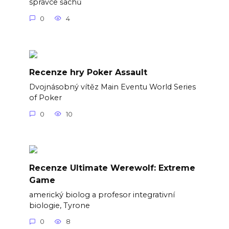
správce šachů
0
4
Recenze hry Poker Assault
Dvojnásobný vítěz Main Eventu World Series
of Poker
0
10
Recenze Ultimate Werewolf: Extreme
Game
americký biolog a profesor integrativní
biologie, Tyrone
0
8