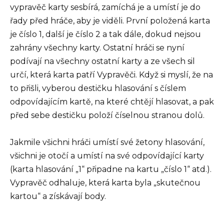
vypravěč karty sesbírá, zamíchá je a umístí je do
řady před hráče, aby je viděli. První položená karta
je číslo 1, další je číslo 2 a tak dále, dokud nejsou
zahrány všechny karty. Ostatní hráči se nyní
podívají na všechny ostatní karty a ze všech sil
určí, která karta patří Vypravěči. Když si myslí, že na
to přišli, vyberou destičku hlasování s číslem
odpovídajícím kartě, na které chtějí hlasovat, a pak
před sebe destičku položí číselnou stranou dolů.
Jakmile všichni hráči umístí své žetony hlasování,
všichni je otočí a umístí na své odpovídající karty
(karta hlasování „1“ připadne na kartu „číslo 1“ atd.).
Vypravěč odhaluje, která karta byla „skutečnou
kartou“ a získávají body.