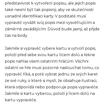
představivost k vytvoření popisu, ale jejich popis
také nesmí být tak popisný, aby ve skutečnosti
usnadnil identifikaci karty. V podstatě musí
vypravěč vyvážit svůj popis mezi vysvětlujícím a
záměrně zavádějícím. Důvod bude jasný, až přijde
čas na body.
Jakmile si vypravěč vybere kartu a vytvoří popis,
položí před sebe svou kartu lícem dolů a řekne
popis nahlas všem ostatním hráčům. Všichni
ostatní ve hře musí pozorně naslouchat tomu, co
vypravěč říká, a poté vybrat jednu ze svých karet
ze své ruky, o které si myslí, že obsahuje ilustraci,
která odpovídá nebo podporuje popis vypravěče.
Jakmile si kartu vyberou, položí ji lícem dolů na
kartu vypravěče.