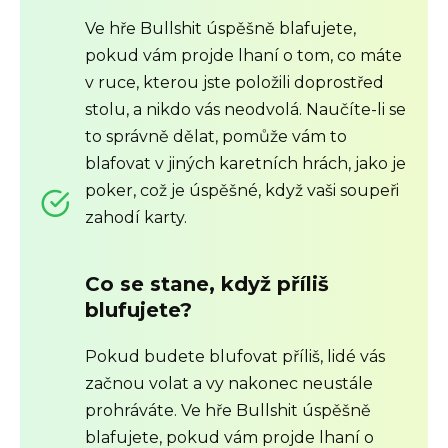
Ve hře Bullshit úspěšně blafujete,
pokud vám projde lhaní o tom, co máte
v ruce, kterou jste položili doprostřed
stolu, a nikdo vás neodvolá. Naučíte-li se
to správně dělat, pomůže vám to
blafovat v jiných karetních hrách, jako je
poker, což je úspěšné, když vaši soupeři
zahodí karty.
Co se stane, když příliš
blufujete?
Pokud budete blufovat příliš, lidé vás
začnou volat a vy nakonec neustále
prohráváte. Ve hře Bullshit úspěšně
blafujete, pokud vám projde lhaní o