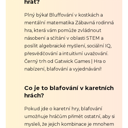
hrát?
Plný býka! Bluffování v kostkách a
mentální matematika Zábavná rodinná
hra, která vám pomůže zvládnout
násobení a sčítání v oblasti STEM a
posílit algebraické myšlení, sociální IQ,
přesvědčování a intuitivní uvažování.
Černý trh od Gatwick Games | Hra o
nabízení, blafování a vyjednávání!
Co je to blafování v karetních
hrách?
Pokud jde o karetní hry, blafování
umožňuje hráčům přimět ostatní, aby si
mysleli, že jejich kombinace je mnohem