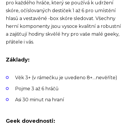
pro každého hráče, který se používá k udržení
skóre, očíslovaných destiček 1 až 6 pro umístění
hlasů a vestavěné -box skóre sledovat. Všechny
herní komponenty jsou vysoce kvalitní a robustní
a zajišťují hodiny skvělé hry pro vaše malé geeky,
přátele i vás.
Základy:
Věk 3+ (v rámečku je uvedeno 8+…nevěříte)
Pojme 3 až 6 hráčů
Asi 30 minut na hraní
Geek dovednosti: