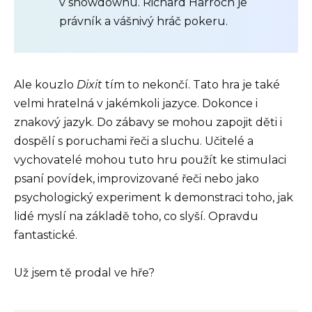
v showdownu. Richard Harroch je
právník a vášnivý hráč pokeru.
Ale kouzlo
Dixit
tím to nekončí. Tato hra je také
velmi hratelná v jakémkoli jazyce. Dokonce i
znakový jazyk. Do zábavy se mohou zapojit děti i
dospělí s poruchami řeči a sluchu. Učitelé a
vychovatelé mohou tuto hru použít ke stimulaci
psaní povídek, improvizované řeči nebo jako
psychologický experiment k demonstraci toho, jak
lidé myslí na základě toho, co slyší. Opravdu
fantastické.
Už jsem tě prodal ve hře?