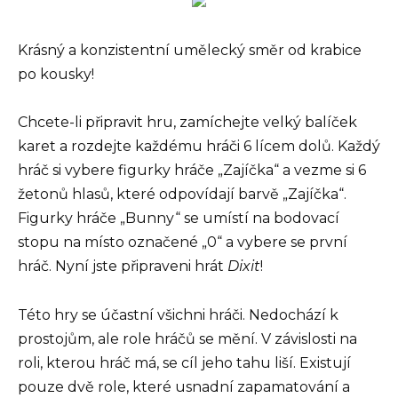
Krásný a konzistentní umělecký směr od krabice
po kousky!
Chcete-li připravit hru, zamíchejte velký balíček
karet a rozdejte každému hráči 6 lícem dolů. Každý
hráč si vybere figurky hráče „Zajíčka“ a vezme si 6
žetonů hlasů, které odpovídají barvě „Zajíčka“.
Figurky hráče „Bunny“ se umístí na bodovací
stopu na místo označené „0“ a vybere se první
hráč. Nyní jste připraveni hrát
Dixit
!
Této hry se účastní všichni hráči. Nedochází k
prostojům, ale role hráčů se mění. V závislosti na
roli, kterou hráč má, se cíl jeho tahu liší. Existují
pouze dvě role, které usnadní zapamatování a