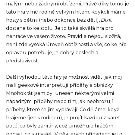
malými nebo žádnými obtížemi. Právě díky tomu je
tato hra v mé rodině velkým hitem. Kdykoli máme
hosty s dětmi (nebo dokonce bez dětí),
Dixit
dostane to ke stolu. Je to také skvělá hra pro
nehráče ve vašem životě. Pravidla nejsou složitá,
není zde vysoká úroveň obtížnosti a vše, co ke hře
opravdu potřebuje, je dobrý poslech a
představivost.
Další výhodou této hry je možnost vidět, jak moji
malí geekové interpretují příběhy a obrázky.
Mnohokrát jsem byl unesen některými velmi
nápaditými příběhy nebo tím, jak neohrožují
příběhy, které se jim vyprávějí. Co děláme, když
hrajeme (jen s rodinou), je projít každou z karet
poté, co byly zahrány, což umožňuje hráčům
popsat, co si mysleli. V některých případech je to