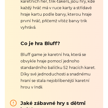
karetních her, trik-takers, jsou hry, kde
každý hráč má v ruce karty a střídavě
hraje kartu podle barvy, kterou hraje
první hráč, přičemž vítěz barvy trik
vyhrává.
Co je hra Bluff?
Bluff game je karetní hra, která se
obvykle hraje pomocí jednoho
standardního balíčku 52 hracích karet.
Díky své jednoduchosti a snadnému
hraní se stala nejoblíbenější karetní
hrou v Indii.
Jaké zábavné hry s dětmi