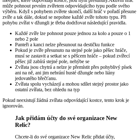
meeples, které odpovídají kostce, jsou nyní přesunuty.Aktivní hráč
může pohnout prvním zvířetem odpovídajícího typu podle svého
výběru. Když s pohybem zvířete skončí, další hráč v pořadí přesune
zvíře a tak dále, dokud se nepohne každé zvíře tohoto typu. Při
pohybu zvířat v džungli je třeba dodržovat následující pravidla.
Každé zvíře lze pohnout pouze jednou za kolo a pouze o 1
nebo 2 pole
Panteři a kanci nelze přesunout na destičku funkce
Pokud je zvíře přesunuto na stejné pole jako pěšec hráče,
musí se zastavit a setkat se s pěšcem hráče – pokud zvířecí
pěšec již zabírá stejné pole, nehýbe se
Zvířata jsou chytrá a nelze je přemístit přes pohyblivý písek
ani na ně, ani jim nebrání husté džungle nebo liány
jedovatého břečťanu.
Zvířata spolu vycházejí a mohou sdílet stejný prostor jako
ostatní zvířata, bez ohledu na typ
Pokud neexistují žádná zvířata odpovídající kostce, tento krok je
ignorován.
Jak přidám účty do své organizace New
Relic?
Chcete-li do své organizace New Relic přidat účty,