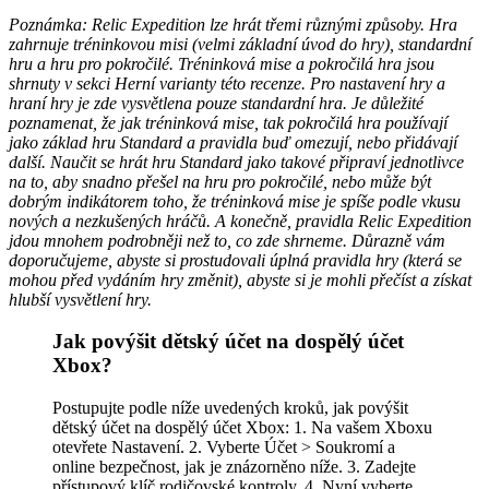
Poznámka: Relic Expedition lze hrát třemi různými způsoby. Hra
zahrnuje tréninkovou misi (velmi základní úvod do hry), standardní
hru a hru pro pokročilé. Tréninková mise a pokročilá hra jsou
shrnuty v sekci Herní varianty této recenze. Pro nastavení hry a
hraní hry je zde vysvětlena pouze standardní hra. Je důležité
poznamenat, že jak tréninková mise, tak pokročilá hra používají
jako základ hru Standard a pravidla buď omezují, nebo přidávají
další. Naučit se hrát hru Standard jako takové připraví jednotlivce
na to, aby snadno přešel na hru pro pokročilé, nebo může být
dobrým indikátorem toho, že tréninková mise je spíše podle vkusu
nových a nezkušených hráčů. A konečně, pravidla Relic Expedition
jdou mnohem podrobněji než to, co zde shrneme. Důrazně vám
doporučujeme, abyste si prostudovali úplná pravidla hry (která se
mohou před vydáním hry změnit), abyste si je mohli přečíst a získat
hlubší vysvětlení hry.
Jak povýšit dětský účet na dospělý účet
Xbox?
Postupujte podle níže uvedených kroků, jak povýšit
dětský účet na dospělý účet Xbox: 1. Na vašem Xboxu
otevřete Nastavení. 2. Vyberte Účet > Soukromí a
online bezpečnost, jak je znázorněno níže. 3. Zadejte
přístupový klíč rodičovské kontroly. 4. Nyní vyberte