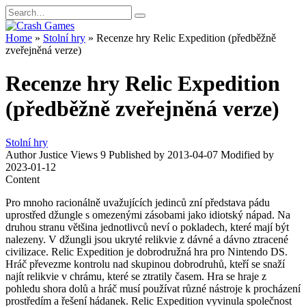
Skip
Search
to
for:
content
Home
»
Stolní hry
»
Recenze hry Relic Expedition (předběžně
zveřejněná verze)
Recenze hry Relic Expedition
(předběžně zveřejněná verze)
Stolní hry
Author
Justice
Views
9
Published by
2013-04-07
Modified by
2023-01-12
Content
Pro mnoho racionálně uvažujících jedinců zní představa pádu
uprostřed džungle s omezenými zásobami jako idiotský nápad. Na
druhou stranu většina jednotlivců neví o pokladech, které mají být
nalezeny. V džungli jsou ukryté relikvie z dávné a dávno ztracené
civilizace. Relic Expedition je dobrodružná hra pro Nintendo DS.
Hráč převezme kontrolu nad skupinou dobrodruhů, kteří se snaží
najít relikvie v chrámu, které se ztratily časem. Hra se hraje z
pohledu shora dolů a hráč musí používat různé nástroje k procházení
prostředím a řešení hádanek. Relic Expedition vyvinula společnost