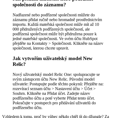
společnosti do záznamu?
Nadřazené nebo podřízené společnosti můžete do
záznamu přidat ručně nebo hromadně prostřednictvím
importu. Každá mateřská společnost může mít až 10
000 přidružených podřízených společností, ale
podřízená společnost může být přidružena pouze k
jedné mateřské společnosti. Ve svém účtu HubSpot
přejděte na Kontakty > Společnosti. Klikněte na název
společnosti, kterou chcete upravit.
Jak vytvořím uživatelský model New
Relic?
Nový uživatelský model Relic One: spolupracujte se
svým zástupcem účtu New Relic. Původní model
uživatele: Postupujte podle těchto pokynů: Přejděte na:
rozevírací seznam účtu > Nastavení účtu > Účet >
Souhrn. Klikněte na Přidat účet. Zadejte název
podřízeného účtu a poté vyberte Přidat tento účet.
Pokračujte v postupech pro přidávání uživatelů do
podřízeného účtu.
Vzhledem k tomu, proč by vůbec někdo chtěl jít do džungle? Za