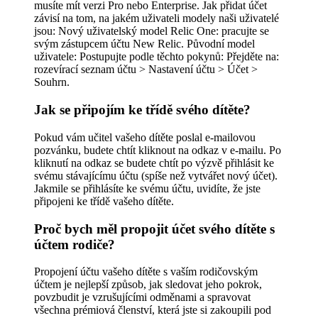
musíte mít verzi Pro nebo Enterprise. Jak přidat účet
závisí na tom, na jakém uživateli modely naši uživatelé
jsou: Nový uživatelský model Relic One: pracujte se
svým zástupcem účtu New Relic. Původní model
uživatele: Postupujte podle těchto pokynů: Přejděte na:
rozevírací seznam účtu > Nastavení účtu > Účet >
Souhrn.
Jak se připojím ke třídě svého dítěte?
Pokud vám učitel vašeho dítěte poslal e-mailovou
pozvánku, budete chtít kliknout na odkaz v e-mailu. Po
kliknutí na odkaz se budete chtít po výzvě přihlásit ke
svému stávajícímu účtu (spíše než vytvářet nový účet).
Jakmile se přihlásíte ke svému účtu, uvidíte, že jste
připojeni ke třídě vašeho dítěte.
Proč bych měl propojit účet svého dítěte s
účtem rodiče?
Propojení účtu vašeho dítěte s vaším rodičovským
účtem je nejlepší způsob, jak sledovat jeho pokrok,
povzbudit je vzrušujícími odměnami a spravovat
všechna prémiová členství, která jste si zakoupili pod