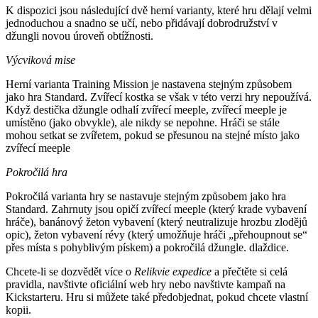
K dispozici jsou následující dvě herní varianty, které hru dělají velmi
jednoduchou a snadno se učí, nebo přidávají dobrodružství v
džungli novou úroveň obtížnosti.
Výcviková mise
Herní varianta Training Mission je nastavena stejným způsobem
jako hra Standard. Zvířecí kostka se však v této verzi hry nepoužívá.
Když destička džungle odhalí zvířecí meeple, zvířecí meeple je
umístěno (jako obvykle), ale nikdy se nepohne. Hráči se stále
mohou setkat se zvířetem, pokud se přesunou na stejné místo jako
zvířecí meeple
Pokročilá hra
Pokročilá varianta hry se nastavuje stejným způsobem jako hra
Standard. Zahrnuty jsou opičí zvířecí meeple (který krade vybavení
hráče), banánový žeton vybavení (který neutralizuje hrozbu zlodějů
opic), žeton vybavení révy (který umožňuje hráči „přehoupnout se“
přes místa s pohyblivým pískem) a pokročilá džungle. dlaždice.
Chcete-li se dozvědět více o
Relikvie expedice
a přečtěte si celá
pravidla, navštivte oficiální web hry nebo navštivte kampaň na
Kickstarteru. Hru si můžete také předobjednat, pokud chcete vlastní
kopii.