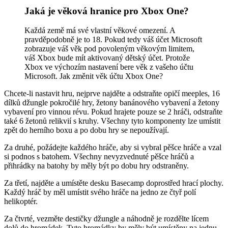
Jaká je věková hranice pro Xbox One?
Každá země má své vlastní věkové omezení. A
pravděpodobně je to 18. Pokud tedy váš účet Microsoft
zobrazuje váš věk pod povoleným věkovým limitem,
váš Xbox bude mít aktivovaný dětský účet. Protože
Xbox ve výchozím nastavení bere věk z vašeho účtu
Microsoft. Jak změnit věk účtu Xbox One?
Chcete-li nastavit hru, nejprve najděte a odstraňte opičí meeples, 16
dílků džungle pokročilé hry, žetony banánového vybavení a žetony
vybavení pro vinnou révu. Pokud hrajete pouze se 2 hráči, odstraňte
také 6 žetonů relikvií s kruhy. Všechny tyto komponenty lze umístit
zpět do herního boxu a po dobu hry se nepoužívají.
Za druhé, požádejte každého hráče, aby si vybral pěšce hráče a vzal
si podnos s batohem. Všechny nevyzvednuté pěšce hráčů a
přihrádky na batohy by měly být po dobu hry odstraněny.
Za třetí, najděte a umístěte desku Basecamp doprostřed hrací plochy.
Každý hráč by měl umístit svého hráče na jedno ze čtyř polí
helikoptér.
Za čtvrté, vezměte destičky džungle a náhodně je rozdělte lícem
dolů do hromádek. Tyto hromádky by měly být umístěny na jednu