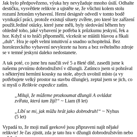
Jak bylo předpovězeno, výuka hry nevyžaduje mnoho úsilí. Odhalte
destičku, vysvětlete relikvie a ujistěte se, že všichni kolem stolu
rozumí žetonům vybavení. Herní designér odvedl v tomto bodě
vynikající práci, protože existují siluety zvířete, pro které lze zařízení
použít.Jediné otázky, které jsme měli, byly sledování během hry
ohledně toho, jaké vybavení je potřeba k průzkumu jeskyní, řek a
hor. Když si to hráči připomněli, vícekrát se mlátili hlavou a říkali
„duh“. Hra je opět velmi intuitivní a snadno uchopitelná. Bez
horolezeckého vybavení nevylezete na horu a bez světelného zdroje
se v temné jeskyni daleko nedostanete.
A tak poté, co jsme hru naučili své 5 a 8leté dítě, zasedli jsme k
našemu prvnímu dobrodružství v džungli. Zatímco jsem si pohrával
s některými herními kousky na stole, abych uvolnil místo (a vy
potřebujete velký prostor na stavbu džungle), zeptal jsem se jich, co
si myslí o
Relikvie expedice
zatím.
„Miluji, že můžeme prozkoumat džungli A ovládat
zvířata, která tam žijí!“
~ Liam (8 let)
„Líbí se mi, jak můžu hrát jako dobrodruh!“
~ Nyhus
(5 let)
Vypadá to, že moji malí geekové jsou připraveni najít nějaké
relikvie! Je čas zjistit, zda je tato hra v džungli dobrodružstvím nebo