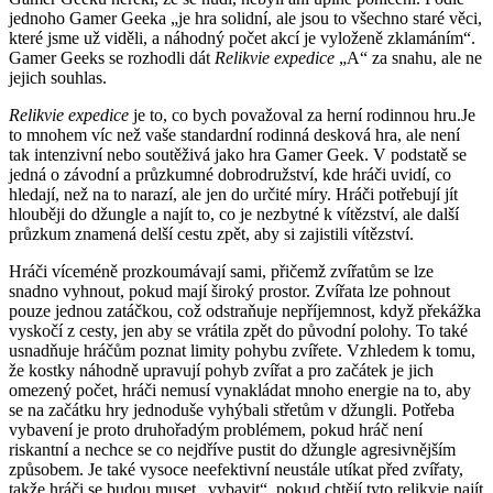
jednoho Gamer Geeka „je hra solidní, ale jsou to všechno staré věci,
které jsme už viděli, a náhodný počet akcí je vyloženě zklamáním“.
Gamer Geeks se rozhodli dát
Relikvie expedice
„A“ za snahu, ale ne
jejich souhlas.
Relikvie expedice
je to, co bych považoval za herní rodinnou hru.Je
to mnohem víc než vaše standardní rodinná desková hra, ale není
tak intenzivní nebo soutěživá jako hra Gamer Geek. V podstatě se
jedná o závodní a průzkumné dobrodružství, kde hráči uvidí, co
hledají, než na to narazí, ale jen do určité míry. Hráči potřebují jít
hlouběji do džungle a najít to, co je nezbytné k vítězství, ale další
průzkum znamená delší cestu zpět, aby si zajistili vítězství.
Hráči víceméně prozkoumávají sami, přičemž zvířatům se lze
snadno vyhnout, pokud mají široký prostor. Zvířata lze pohnout
pouze jednou zatáčkou, což odstraňuje nepříjemnost, když překážka
vyskočí z cesty, jen aby se vrátila zpět do původní polohy. To také
usnadňuje hráčům poznat limity pohybu zvířete. Vzhledem k tomu,
že kostky náhodně upravují pohyb zvířat a pro začátek je jich
omezený počet, hráči nemusí vynakládat mnoho energie na to, aby
se na začátku hry jednoduše vyhýbali střetům v džungli. Potřeba
vybavení je proto druhořadým problémem, pokud hráč není
riskantní a nechce se co nejdříve pustit do džungle agresivnějším
způsobem. Je také vysoce neefektivní neustále utíkat před zvířaty,
takže hráči se budou muset „vybavit“, pokud chtějí tyto relikvie najít