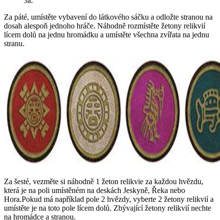
3a.
Za páté, umístěte vybavení do látkového sáčku a odložte stranou na
dosah alespoň jednoho hráče. Náhodně rozmístěte žetony relikvií
lícem dolů na jednu hromádku a umístěte všechna zvířata na jednu
stranu.
Za šesté, vezměte si náhodně 1 žeton relikvie za každou hvězdu,
která je na poli umístěném na deskách Jeskyně, Řeka nebo
Hora.Pokud má například pole 2 hvězdy, vyberte 2 žetony relikvií a
umístěte je na toto pole lícem dolů. Zbývající žetony relikvií nechte
na hromádce a stranou.