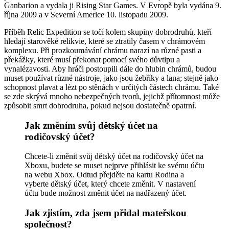
Ganbarion a vydala ji Rising Star Games. V Evropě byla vydána 9.
října 2009 a v Severní Americe 10. listopadu 2009.
Příběh Relic Expedition se točí kolem skupiny dobrodruhů, kteří
hledají starověké relikvie, které se ztratily časem v chrámovém
komplexu. Při prozkoumávání chrámu narazí na různé pasti a
překážky, které musí překonat pomocí svého důvtipu a
vynalézavosti. Aby hráči postoupili dále do hlubin chrámů, budou
muset používat různé nástroje, jako jsou žebříky a lana; stejně jako
schopnost plavat a lézt po stěnách v určitých částech chrámu. Také
se zde skrývá mnoho nebezpečných tvorů, jejichž přítomnost může
způsobit smrt dobrodruha, pokud nejsou dostatečně opatrní.
Jak změním svůj dětský účet na
rodičovský účet?
Chcete-li změnit svůj dětský účet na rodičovský účet na
Xboxu, budete se muset nejprve přihlásit ke svému účtu
na webu Xbox. Odtud přejděte na kartu Rodina a
vyberte dětský účet, který chcete změnit. V nastavení
účtu bude možnost změnit účet na nadřazený účet.
Jak zjistím, zda jsem přidal mateřskou
společnost?