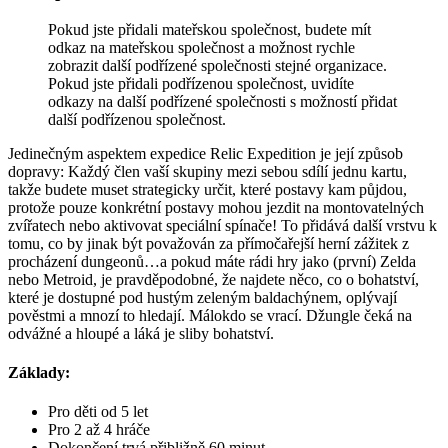
Pokud jste přidali mateřskou společnost, budete mít
odkaz na mateřskou společnost a možnost rychle
zobrazit další podřízené společnosti stejné organizace.
Pokud jste přidali podřízenou společnost, uvidíte
odkazy na další podřízené společnosti s možností přidat
další podřízenou společnost.
Jedinečným aspektem expedice Relic Expedition je její způsob
dopravy: Každý člen vaší skupiny mezi sebou sdílí jednu kartu,
takže budete muset strategicky určit, které postavy kam půjdou,
protože pouze konkrétní postavy mohou jezdit na montovatelných
zvířatech nebo aktivovat speciální spínače! To přidává další vrstvu k
tomu, co by jinak být považován za přímočařejší herní zážitek z
procházení dungeonů…a pokud máte rádi hry jako (první) Zelda
nebo Metroid, je pravděpodobné, že najdete něco, co o bohatství,
které je dostupné pod hustým zeleným baldachýnem, oplývají
pověstmi a mnozí to hledají. Málokdo se vrací. Džungle čeká na
odvážné a hloupé a láká je sliby bohatství.
Základy:
Pro děti od 5 let
Pro 2 až 4 hráče
Dokončení trvá přibližně 60 minut