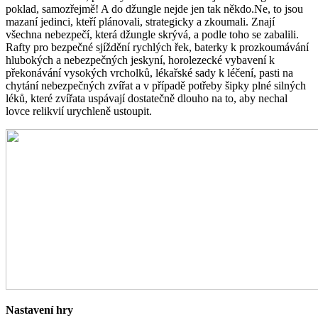
poklad, samozřejmě! A do džungle nejde jen tak někdo.Ne, to jsou
mazaní jedinci, kteří plánovali, strategicky a zkoumali. Znají
všechna nebezpečí, která džungle skrývá, a podle toho se zabalili.
Rafty pro bezpečné sjíždění rychlých řek, baterky k prozkoumávání
hlubokých a nebezpečných jeskyní, horolezecké vybavení k
překonávání vysokých vrcholků, lékařské sady k léčení, pasti na
chytání nebezpečných zvířat a v případě potřeby šipky plné silných
léků, které zvířata uspávají dostatečně dlouho na to, aby nechal
lovce relikvií urychleně ustoupit.
Nastavení hry