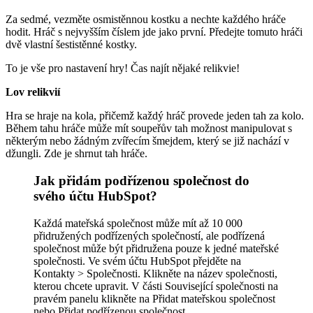
Za sedmé, vezměte osmistěnnou kostku a nechte každého hráče
hodit. Hráč s nejvyšším číslem jde jako první. Předejte tomuto hráči
dvě vlastní šestistěnné kostky.
To je vše pro nastavení hry! Čas najít nějaké relikvie!
Lov relikvií
Hra se hraje na kola, přičemž každý hráč provede jeden tah za kolo.
Během tahu hráče může mít soupeřův tah možnost manipulovat s
některým nebo žádným zvířecím šmejdem, který se již nachází v
džungli. Zde je shrnut tah hráče.
Jak přidám podřízenou společnost do
svého účtu HubSpot?
Každá mateřská společnost může mít až 10 000
přidružených podřízených společností, ale podřízená
společnost může být přidružena pouze k jedné mateřské
společnosti. Ve svém účtu HubSpot přejděte na
Kontakty > Společnosti. Klikněte na název společnosti,
kterou chcete upravit. V části Související společnosti na
pravém panelu klikněte na Přidat mateřskou společnost
nebo Přidat podřízenou společnost.