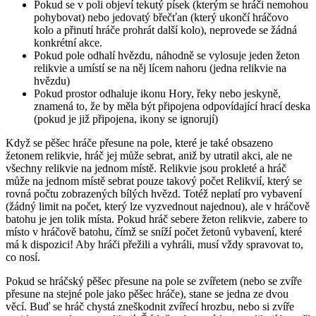
Pokud se v poli objeví tekutý písek (kterým se hráči nemohou
pohybovat) nebo jedovatý břečťan (který ukončí hráčovo
kolo a přinutí hráče prohrát další kolo), neprovede se žádná
konkrétní akce.
Pokud pole odhalí hvězdu, náhodně se vylosuje jeden žeton
relikvie a umístí se na něj lícem nahoru (jedna relikvie na
hvězdu)
Pokud prostor odhaluje ikonu Hory, řeky nebo jeskyně,
znamená to, že by měla být připojena odpovídající hrací deska
(pokud je již připojena, ikony se ignorují)
Když se pěšec hráče přesune na pole, které je také obsazeno
žetonem relikvie, hráč jej může sebrat, aniž by utratil akci, ale ne
všechny relikvie na jednom místě. Relikvie jsou prokleté a hráč
může na jednom místě sebrat pouze takový počet Relikvií, který se
rovná počtu zobrazených bílých hvězd. Totéž neplatí pro vybavení
(žádný limit na počet, který lze vyzvednout najednou), ale v hráčově
batohu je jen tolik místa. Pokud hráč sebere žeton relikvie, zabere to
místo v hráčově batohu, čímž se sníží počet žetonů vybavení, které
má k dispozici! Aby hráči přežili a vyhráli, musí vždy spravovat to,
co nosí.
Pokud se hráčský pěšec přesune na pole se zvířetem (nebo se zvíře
přesune na stejné pole jako pěšec hráče), stane se jedna ze dvou
věcí. Buď se hráč chystá zneškodnit zvířecí hrozbu, nebo si zvíře