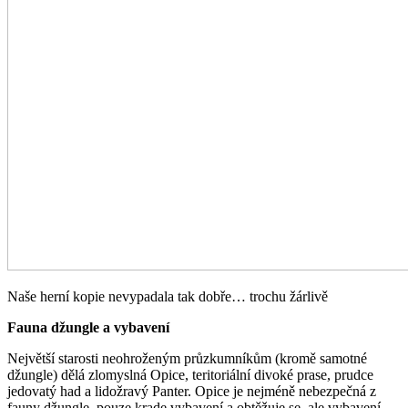
Naše herní kopie nevypadala tak dobře… trochu žárlivě
Fauna džungle a vybavení
Největší starosti neohroženým průzkumníkům (kromě samotné
džungle) dělá zlomyslná Opice, teritoriální divoké prase, prudce
jedovatý had a lidožravý Panter. Opice je nejméně nebezpečná z
fauny džungle, pouze krade vybavení a obtěžuje se, ale vybavení,