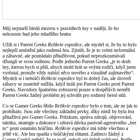
Můj nejstarší hledá mezeru v pravidlech hry v naději, že ho
nekousne had jeho mladšího bratra
Užili si i Parent Geeks
Relikvie expedice
, ale myslel si, že by to bylo
nejlepší umístění jako rodinná hra. Zjistili, že je to velmi neformální
a zábavné, ale postrádalo přitažlivost, pokud neprozkoumávali
džungli se svou rodinou. Podle jednoho Parent Geeka „je to druh
hry, kterou bych si přál, abych mohl hrát se svými rodiči, když jsem
vyrůstal, protože vždy nabízí něco nového a vizuálně zajímavého“.
Mysleli si i nehráči
Relikvie expedice
byl to dobrý čas, ale úroveň
zábavy se znatelně snížila, když hráli jen Parent Geeks proti Parent
Geeks. Navzdory špatnému zobrazení pouze u dospělých neměli
Parent Geeks žádný problém jej schválit pro rodinný herní stůl.
Co se Gamer Geeks líbilo
Relikvie expedice
bylo o tom, ale ne jak to
probíhalo. Jsou zde všechny základní prvky, díky nimž by byla hra
přitažlivá pro Gamer Geeka. Průzkum, správa zdrojů, objevování,
taktika, strategie a dokonce i zdravá dávka pasivně-agresivního „ber
to“ proti ostatním hráčům.
Relikvie expedice
má tohle všechno a
ještě víc. Ale hra spadla s hráčskými elitami. Zatímco žádný z
Gamer Geeků neřekl, že se nudí, nebyli ani úplně pohlceni. Podle