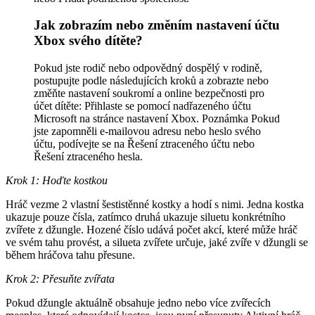
Jak zobrazím nebo změním nastavení účtu
Xbox svého dítěte?
Pokud jste rodič nebo odpovědný dospělý v rodině,
postupujte podle následujících kroků a zobrazte nebo
změňte nastavení soukromí a online bezpečnosti pro
účet dítěte: Přihlaste se pomocí nadřazeného účtu
Microsoft na stránce nastavení Xbox. Poznámka Pokud
jste zapomněli e-mailovou adresu nebo heslo svého
účtu, podívejte se na Řešení ztraceného účtu nebo
Řešení ztraceného hesla.
Krok 1: Hoďte kostkou
Hráč vezme 2 vlastní šestistěnné kostky a hodí s nimi. Jedna kostka
ukazuje pouze čísla, zatímco druhá ukazuje siluetu konkrétního
zvířete z džungle. Hozené číslo udává počet akcí, které může hráč
ve svém tahu provést, a silueta zvířete určuje, jaké zvíře v džungli se
během hráčova tahu přesune.
Krok 2: Přesuňte zvířata
Pokud džungle aktuálně obsahuje jedno nebo více zvířecích