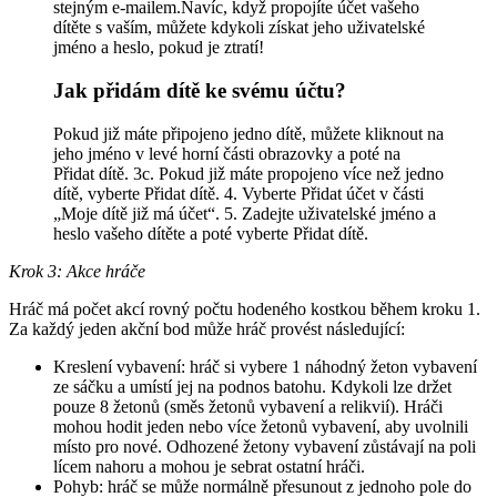
stejným e-mailem.Navíc, když propojíte účet vašeho
dítěte s vaším, můžete kdykoli získat jeho uživatelské
jméno a heslo, pokud je ztratí!
Jak přidám dítě ke svému účtu?
Pokud již máte připojeno jedno dítě, můžete kliknout na
jeho jméno v levé horní části obrazovky a poté na
Přidat dítě. 3c. Pokud již máte propojeno více než jedno
dítě, vyberte Přidat dítě. 4. Vyberte Přidat účet v části
„Moje dítě již má účet“. 5. Zadejte uživatelské jméno a
heslo vašeho dítěte a poté vyberte Přidat dítě.
Krok 3: Akce hráče
Hráč má počet akcí rovný počtu hodeného kostkou během kroku 1.
Za každý jeden akční bod může hráč provést následující:
Kreslení vybavení: hráč si vybere 1 náhodný žeton vybavení
ze sáčku a umístí jej na podnos batohu. Kdykoli lze držet
pouze 8 žetonů (směs žetonů vybavení a relikvií). Hráči
mohou hodit jeden nebo více žetonů vybavení, aby uvolnili
místo pro nové. Odhozené žetony vybavení zůstávají na poli
lícem nahoru a mohou je sebrat ostatní hráči.
Pohyb: hráč se může normálně přesunout z jednoho pole do