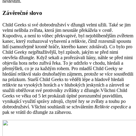
neštěstím.
Závěrečné slovo
Child Geeks si své dobrodružství v džungli velmi užili. Také se jim
velmi nelíbila zvířata, která jim neustále překážela v cestě.
Kupodivu, a není to vůbec překvapivé, byl nejoblíbenějším zvířetem
kanec, který rozhazoval vybavení a relikvie, čímž rozesmál spoustu
lidí (samozřejmě kromě hráče, kterého kanec zdolával). Co bylo pro
Child Geeky nejpřitažlivější, byl způsob, jakým se před nimi
otevřela džungle. Když sekali a prořezávali liány, náhle se před nimi
objevila hora nebo zuřivá řeka. To je udrželo v chodu, hledali a
přemýšleli, co je za každým rohem. Pro mladší Child Geeky se
hledání relikvií stalo druhořadým zájmem, protože se více soustředili
na průzkum. Starší Child Geeks to věděli lépe a hladově hledali
relikvie na vysokých horách a v hlubokých jeskyních a zároveň se
snažili obtěžovat své protivníky zvířátky z džungle.Všichni Child
Geeks ve věku od 5 let prokázali úplné porozumění pravidlům,
vynikající využití správy zdrojů, chytré hry se zvířaty a touhu po
dobrodružství. Všichni souhlasili se schválením
Relikvie expedice
a
pak se vrátil do džungle za zábavou.