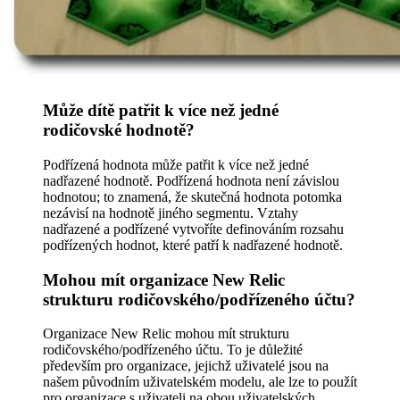
Může dítě patřit k více než jedné
rodičovské hodnotě?
Podřízená hodnota může patřit k více než jedné
nadřazené hodnotě. Podřízená hodnota není závislou
hodnotou; to znamená, že skutečná hodnota potomka
nezávisí na hodnotě jiného segmentu. Vztahy
nadřazené a podřízené vytvoříte definováním rozsahu
podřízených hodnot, které patří k nadřazené hodnotě.
Mohou mít organizace New Relic
strukturu rodičovského/podřízeného účtu?
Organizace New Relic mohou mít strukturu
rodičovského/podřízeného účtu. To je důležité
především pro organizace, jejichž uživatelé jsou na
našem původním uživatelském modelu, ale lze to použít
pro organizace s uživateli na obou uživatelských