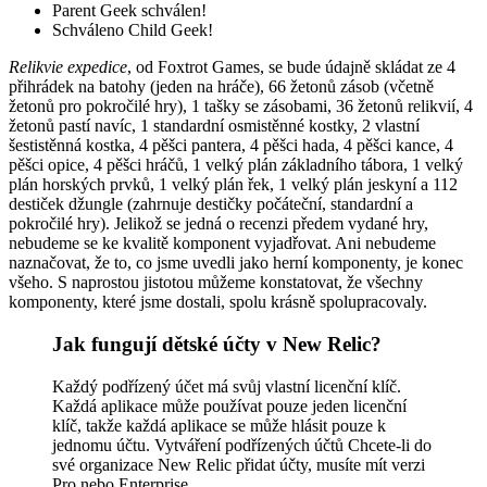
Parent Geek schválen!
Schváleno Child Geek!
Relikvie expedice
, od Foxtrot Games, se bude údajně skládat ze 4
přihrádek na batohy (jeden na hráče), 66 žetonů zásob (včetně
žetonů pro pokročilé hry), 1 tašky se zásobami, 36 žetonů relikvií, 4
žetonů pastí navíc, 1 standardní osmistěnné kostky, 2 vlastní
šestistěnná kostka, 4 pěšci pantera, 4 pěšci hada, 4 pěšci kance, 4
pěšci opice, 4 pěšci hráčů, 1 velký plán základního tábora, 1 velký
plán horských prvků, 1 velký plán řek, 1 velký plán jeskyní a 112
destiček džungle (zahrnuje destičky počáteční, standardní a
pokročilé hry). Jelikož se jedná o recenzi předem vydané hry,
nebudeme se ke kvalitě komponent vyjadřovat. Ani nebudeme
naznačovat, že to, co jsme uvedli jako herní komponenty, je konec
všeho. S naprostou jistotou můžeme konstatovat, že všechny
komponenty, které jsme dostali, spolu krásně spolupracovaly.
Jak fungují dětské účty v New Relic?
Každý podřízený účet má svůj vlastní licenční klíč.
Každá aplikace může používat pouze jeden licenční
klíč, takže každá aplikace se může hlásit pouze k
jednomu účtu. Vytváření podřízených účtů Chcete-li do
své organizace New Relic přidat účty, musíte mít verzi
Pro nebo Enterprise.