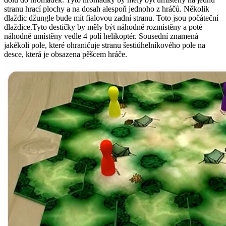
stranu hrací plochy a na dosah alespoň jednoho z hráčů. Několik
dlaždic džungle bude mít fialovou zadní stranu. Toto jsou počáteční
dlaždice.Tyto destičky by měly být náhodně rozmístěny a poté
náhodně umístěny vedle 4 polí helikoptér. Sousední znamená
jakékoli pole, které ohraničuje stranu šestiúhelníkového pole na
desce, která je obsazena pěšcem hráče.