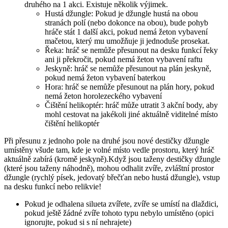
druhého na 1 akci. Existuje několik výjimek.
Hustá džungle: Pokud je džungle hustá na obou
stranách polí (nebo dokonce na obou), bude pohyb
hráče stát 1 další akci, pokud nemá žeton vybavení
mačetou, který mu umožňuje ji jednoduše prosekat.
Řeka: hráč se nemůže přesunout na desku funkcí řeky
ani ji překročit, pokud nemá žeton vybavení raftu
Jeskyně: hráč se nemůže přesunout na plán jeskyně,
pokud nemá žeton vybavení baterkou
Hora: hráč se nemůže přesunout na plán hory, pokud
nemá žeton horolezeckého vybavení
Čištění helikoptér: hráč může utratit 3 akční body, aby
mohl cestovat na jakékoli jiné aktuálně viditelné místo
čištění helikoptér
Při přesunu z jednoho pole na druhé jsou nové destičky džungle
umístěny všude tam, kde je volné místo vedle prostoru, který hráč
aktuálně zabírá (kromě jeskyně).Když jsou taženy destičky džungle
(které jsou taženy náhodně), mohou odhalit zvíře, zvláštní prostor
džungle (rychlý písek, jedovatý břečťan nebo hustá džungle), vstup
na desku funkcí nebo relikvie!
Pokud je odhalena silueta zvířete, zvíře se umístí na dlaždici,
pokud ještě žádné zvíře tohoto typu nebylo umístěno (opici
ignorujte, pokud si s ní nehrajete)