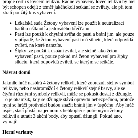
projde cestu s lovcem relikvií. Řádně vybavený lovec relikvií by měl
být schopen odejít z téměř jakéhokoli setkání se zvířaty, ale při tom
ztratí použitý kus vybavení.
Lékařská sada Žetony vybavení lze použít k neutralizaci
hadího uštknutí a jedovatého břečťanu
Pasti lze použít k chytání zvířat do pasti a brání jim, ale pouze
v případě, že žeton vybavení pasti má siluetu, která odpovídá
zvířeti, na které narazíte.
Šipky lze použít k uspání zvířat, ale stejně jako žeton
vybavení pasti, pouze pokud má žeton vybavení pro šipky
siluetu, která odpovídá zvířeti, se kterým se setkáte.
Návrat domů
Jakmile hráč nasbírá 4 žetony relikvií, které zobrazují stejný symbol
relikvie, nebo nashromáždí 4 žetony relikvií stejné barvy, ale se
čtyřmi různými symboly relikvií, může se pokusit dostat z džungle.
To je okamžik, kdy se džungle stává opravdu nebezpečnou, protože
nyní se hráči protivníci budou snažit bránit jim v úspěchu. Aby hráč
uspěl, stačí přistát na jednom z helikoptér s potřebnými žetony
relikvií a utratit 3 akční body, aby opustil džungli. Pokud ano,
vyhrají!
Herní varianty