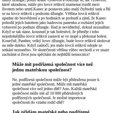
které ukradnou, může pro lovce relikvií znamenat rozdíl mezi
životem nebo smrtí.Kanec je postaven jako malý čtyřnohý tank a řítí
se na lovce relikvií z podrostu džungle. Většina lovců relikvií
upadne do bezvědomí a po hodinách se probudí a zjistí, že Kanec
pohodil jejich batohem jako hadrovou panenku a rozházel jejich
vybavení po podlaze džungle. Had je neviditelný, dokud nezasáhne.
Když se tak stane, kousnutí je tak bolestivé, že přiměje i toho
nejodolnějšího lovce relikvií zastavit se ve stopě a překonat bolest.
Konečně, Panther, velký lovec džungle, bude lovce relikvií sledovat
na míle daleko. Když zaútočí, jen málo lovců relikvií odejde ze
setkání nezraněno. Ve skutečnosti většina vůbec nechodí a ve snaze
zachránit si život jsou spěcháni do nejbližší nemocnice!
Může mít podřízená společnost více než
jednu mateřskou společnost?
Ne, podřízená společnost může být přidružena pouze k
jedné mateřské společnosti. Může mít mateřská
společnost více než jedno dítě? Ano. Každá mateřská
společnost může mít až 10 000 přidružených
podřízených společností. Je možné importovat
společnosti do vztahu rodič-dítě?
Jak přidám mateřské nebo podřízené