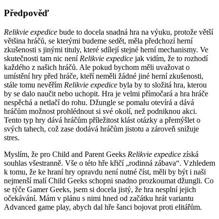
Předpověď
Relikvie expedice
bude to docela snadná hra na výuku, protože větší
většina hráčů, se kterými budeme sedět, měla předchozí herní
zkušenosti s jinými tituly, které sdílejí stejné herní mechanismy. Ve
skutečnosti tam nic není
Relikvie expedice
jak vidím, že to rozhodí
každého z našich hráčů. Ale pokud bychom měli uvažovat o
umístění hry před hráče, kteří neměli žádné jiné herní zkušenosti,
stále tomu nevěřím
Relikvie expedice
byla by to složitá hra, kterou
by se dalo naučit nebo uchopit. Hra je velmi přímočará a hra hráče
nespěchá a netlačí do rohu. Džungle se pomalu otevírá a dává
hráčům možnost prohlédnout si své okolí, než podniknou akci.
Tento typ hry dává hráčům příležitost klást otázky a přemýšlet o
svých tahech, což zase dodává hráčům jistotu a zároveň snižuje
stres.
Myslím, že pro Child and Parent Geeks
Relikvie expedice
získá
souhlas všestranně. Vše o této hře křičí „rodinná zábava“. Vzhledem
k tomu, že ke hraní hry opravdu není nutné číst, měli by být i naši
nejmenší malí Child Geeks schopni snadno prozkoumat džungli. Co
se týče Gamer Geeks, jsem si docela jistý, že hra nesplní jejich
očekávání. Mám v plánu s nimi hned od začátku hrát variantu
Advanced game play, abych dal hře šanci bojovat proti elitářům.