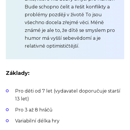
Bude schopno čelit a řešit konflikty a
problémy později v životě To jsou
všechno docela zřejmé věci. Méně
známé je ale to, že dítě se smyslem pro
humor má vyšší sebevědomí a je
relativně optimističtější.
Základy:
Pro děti od 7 let (vydavatel doporučuje starší
13 let)
Pro 3 až 8 hráčů
Variabilní délka hry