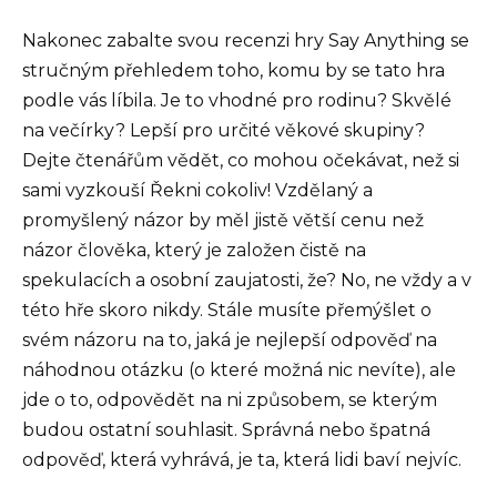
Nakonec zabalte svou recenzi hry Say Anything se
stručným přehledem toho, komu by se tato hra
podle vás líbila. Je to vhodné pro rodinu? Skvělé
na večírky? Lepší pro určité věkové skupiny?
Dejte čtenářům vědět, co mohou očekávat, než si
sami vyzkouší Řekni cokoliv! Vzdělaný a
promyšlený názor by měl jistě větší cenu než
názor člověka, který je založen čistě na
spekulacích a osobní zaujatosti, že? No, ne vždy a v
této hře skoro nikdy. Stále musíte přemýšlet o
svém názoru na to, jaká je nejlepší odpověď na
náhodnou otázku (o které možná nic nevíte), ale
jde o to, odpovědět na ni způsobem, se kterým
budou ostatní souhlasit. Správná nebo špatná
odpověď, která vyhrává, je ta, která lidi baví nejvíc.