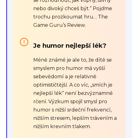
se rozhodnout, jak vtipný, divný
nebo divoký chceš být.“ Pojďme
trochu prozkoumat hru… The
Game Guru’s Review.
Je humor nejlepší lék?
Méně známé je ale to, že dítě se
smyslem pro humor má vyšší
sebevědomí a je relativně
optimističtější. A co víc, „smích je
nejlepší lék“ není bezvýznamné
rčení. Výzkum spojil smysl pro
humor s nižší srdeční frekvencí,
nižším stresem, lepším trávením a
nižším krevním tlakem.