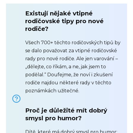
Existují nějaké vtipné
rodičovské tipy pro nové
rodiče?
Všech 700+ těchto rodičovských tipů by
se dalo považovat za vtipné rodičovské
rady pro nové rodiče. Ale jen varování –
„dělejte, co říkám, a ne, jak jsem to
podělal.“ Doufejme, že noví i zkušení
rodiče najdou některé rady v těchto
poznámkách užitečné.
Proč je důležité mít dobrý
smysl pro humor?
Dítě, které má dobrý smysl pro humor: