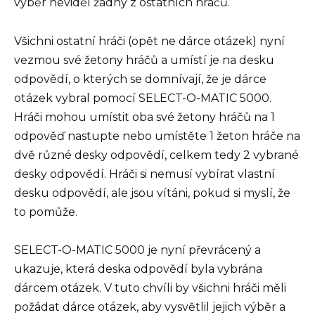
výběr neviděl žádný z ostatních hráčů.
Všichni ostatní hráči (opět ne dárce otázek) nyní
vezmou své žetony hráčů a umístí je na desku
odpovědí, o kterých se domnívají, že je dárce
otázek vybral pomocí SELECT-O-MATIC 5000.
Hráči mohou umístit oba své žetony hráčů na 1
odpověď nastupte nebo umístěte 1 žeton hráče na
dvě různé desky odpovědí, celkem tedy 2 vybrané
desky odpovědí. Hráči si nemusí vybírat vlastní
desku odpovědí, ale jsou vítáni, pokud si myslí, že
to pomůže.
SELECT-O-MATIC 5000 je nyní převrácený a
ukazuje, která deska odpovědí byla vybrána
dárcem otázek. V tuto chvíli by všichni hráči měli
požádat dárce otázek, aby vysvětlil jejich výběr a