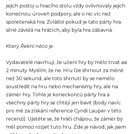
jejich postoj u hracího stolu vždy ovlivňovaly jejich
konečnou úroveň podpory, ale o nic víc než
společenská hra. Zvláště pokud je tato párty hra
silně závislá na hráčích, aby byla hra zábavná.
Který
Řekni něco
je.
Vydavatelé navrhují, že učení hry by mělo trvat asi
2 minuty. Myslím, že ne. Hru lze shrnout za méně
než 30 sekund, ale toto shrnutí by se nemělo
soustředit na hru nebo mechanismy hry, ale na
záměr hry. Tohle je koneckonců párty hra a
všechny párty hry se chtějí jen bavit (body navíc
pro mě za získání reference Cyndi Lauper v této
recenzi). Ujistěte se, že hráči chápou, že záměr by
měl pomoci rozjet tuto hru. Zde je návod, jak jsem