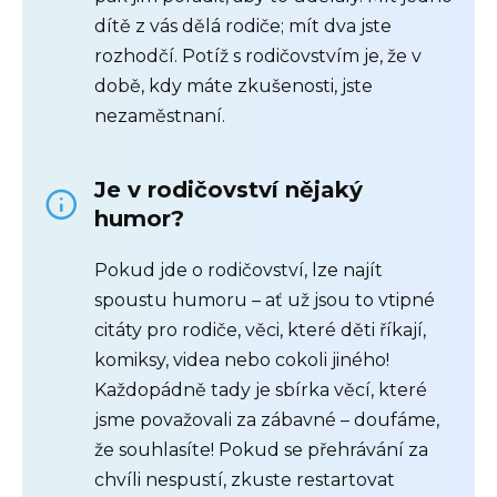
dítě z vás dělá rodiče; mít dva jste
rozhodčí. Potíž s rodičovstvím je, že v
době, kdy máte zkušenosti, jste
nezaměstnaní.
Je v rodičovství nějaký
humor?
Pokud jde o rodičovství, lze najít
spoustu humoru – ať už jsou to vtipné
citáty pro rodiče, věci, které děti říkají,
komiksy, videa nebo cokoli jiného!
Každopádně tady je sbírka věcí, které
jsme považovali za zábavné – doufáme,
že souhlasíte! Pokud se přehrávání za
chvíli nespustí, zkuste restartovat