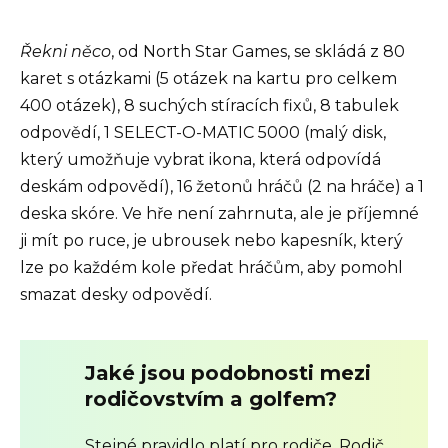
Řekni něco
, od North Star Games, se skládá z 80
karet s otázkami (5 otázek na kartu pro celkem
400 otázek), 8 suchých stíracích fixů, 8 tabulek
odpovědí, 1 SELECT-O-MATIC 5000 (malý disk,
který umožňuje vybrat ikona, která odpovídá
deskám odpovědí), 16 žetonů hráčů (2 na hráče) a 1
deska skóre. Ve hře není zahrnuta, ale je příjemné
ji mít po ruce, je ubrousek nebo kapesník, který
lze po každém kole předat hráčům, aby pomohl
smazat desky odpovědí.
Jaké jsou podobnosti mezi
rodičovstvím a golfem?
Stejné pravidlo platí pro rodiče. Rodič