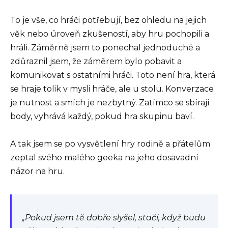
To je vše, co hráči potřebují, bez ohledu na jejich
věk nebo úroveň zkušeností, aby hru pochopili a
hráli. Záměrně jsem to ponechal jednoduché a
zdůraznil jsem, že záměrem bylo pobavit a
komunikovat s ostatními hráči. Toto není hra, která
se hraje tolik v mysli hráče, ale u stolu. Konverzace
je nutnost a smích je nezbytný. Zatímco se sbírají
body, vyhrává každý, pokud hra skupinu baví.
A tak jsem se po vysvětlení hry rodině a přátelům
zeptal svého malého geeka na jeho dosavadní
názor na hru.
„Pokud jsem tě dobře slyšel, stačí, když budu