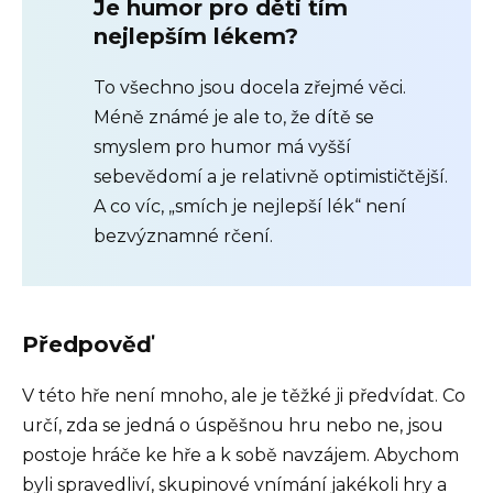
Je humor pro děti tím
nejlepším lékem?
To všechno jsou docela zřejmé věci.
Méně známé je ale to, že dítě se
smyslem pro humor má vyšší
sebevědomí a je relativně optimističtější.
A co víc, „smích je nejlepší lék“ není
bezvýznamné rčení.
Předpověď
V této hře není mnoho, ale je těžké ji předvídat. Co
určí, zda se jedná o úspěšnou hru nebo ne, jsou
postoje hráče ke hře a k sobě navzájem. Abychom
byli spravedliví, skupinové vnímání jakékoli hry a