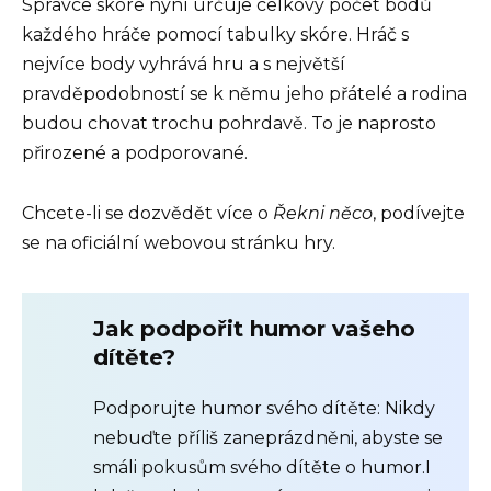
Správce skóre nyní určuje celkový počet bodů
každého hráče pomocí tabulky skóre. Hráč s
nejvíce body vyhrává hru a s největší
pravděpodobností se k němu jeho přátelé a rodina
budou chovat trochu pohrdavě. To je naprosto
přirozené a podporované.
Chcete-li se dozvědět více o
Řekni něco
, podívejte
se na oficiální webovou stránku hry.
Jak podpořit humor vašeho
dítěte?
Podporujte humor svého dítěte: Nikdy
nebuďte příliš zaneprázdněni, abyste se
smáli pokusům svého dítěte o humor.I