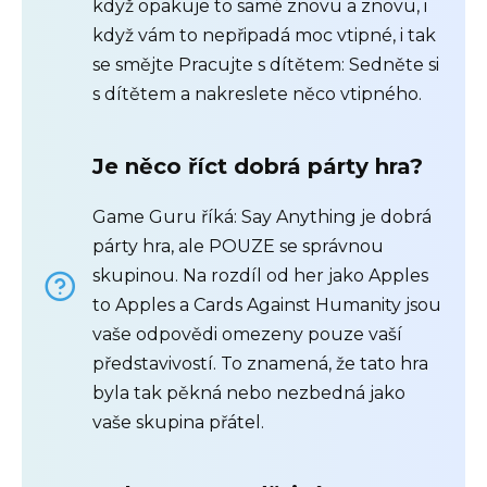
když opakuje to samé znovu a znovu, i
když vám to nepřipadá moc vtipné, i tak
se smějte Pracujte s dítětem: Sedněte si
s dítětem a nakreslete něco vtipného.
Je něco říct dobrá párty hra?
Game Guru říká: Say Anything je dobrá
párty hra, ale POUZE se správnou
skupinou. Na rozdíl od her jako Apples
to Apples a Cards Against Humanity jsou
vaše odpovědi omezeny pouze vaší
představivostí. To znamená, že tato hra
byla tak pěkná nebo nezbedná jako
vaše skupina přátel.