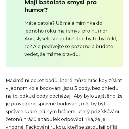
Mají batolata smysl pro
humor?
Máte batole? Už malá miminka do
jednoho roku mají smysl pro humor.
Ano, slyšeli jste dobře! Kdo by to byl řekl,
že? Ale podívejte se pozorně a budete
vědět, že máme pravdu.
Maximální počet bodů, které může hráč kdy získat
v jednom kole bodování, jsou 3 body, bez ohledu
na to, odkud body pocházejí. Aby bylo zajištěno, že
je provedeno správné bodování, měl by být
správce skóre jediným hráčem, který při získávání
žetonů hráčů a tabulek odpovědí říká, že je
vhodné. Fackování rukou, kteří se zatoulají příliš