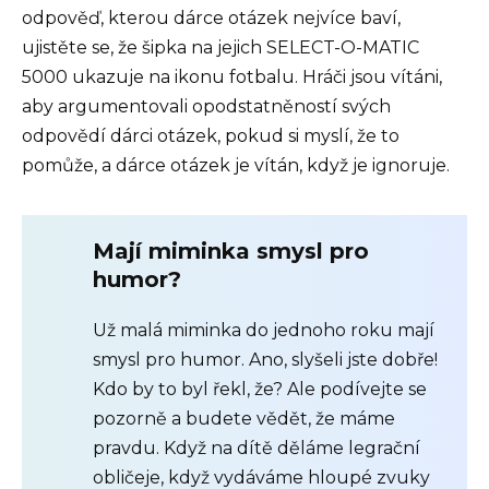
odpověď, kterou dárce otázek nejvíce baví,
ujistěte se, že šipka na jejich SELECT-O-MATIC
5000 ukazuje na ikonu fotbalu. Hráči jsou vítáni,
aby argumentovali opodstatněností svých
odpovědí dárci otázek, pokud si myslí, že to
pomůže, a dárce otázek je vítán, když je ignoruje.
Mají miminka smysl pro
humor?
Už malá miminka do jednoho roku mají
smysl pro humor. Ano, slyšeli jste dobře!
Kdo by to byl řekl, že? Ale podívejte se
pozorně a budete vědět, že máme
pravdu. Když na dítě děláme legrační
obličeje, když vydáváme hloupé zvuky