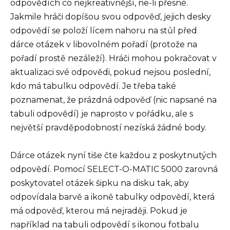
odpovědích co nejkreativnější, ne-li přesné.
Jakmile hráči dopíšou svou odpověď, jejich desky
odpovědí se položí lícem nahoru na stůl před
dárce otázek v libovolném pořadí (protože na
pořadí prostě nezáleží). Hráči mohou pokračovat v
aktualizaci své odpovědi, pokud nejsou poslední,
kdo má tabulku odpovědí. Je třeba také
poznamenat, že prázdná odpověď (nic napsané na
tabuli odpovědí) je naprosto v pořádku, ale s
největší pravděpodobností nezíská žádné body.
Dárce otázek nyní tiše čte každou z poskytnutých
odpovědí. Pomocí SELECT-O-MATIC 5000 zarovná
poskytovatel otázek šipku na disku tak, aby
odpovídala barvě a ikoně tabulky odpovědí, která
má odpověď, kterou má nejraději. Pokud je
například na tabuli odpovědí s ikonou fotbalu