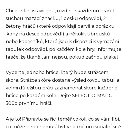
Chcete-li nastavit hru, rozdejte každému hráči 1
suchou mazací značku, 1 desku odpovědí, 2
žetony hráčů (které odpovídají barvě a obrázku
ikony na desce odpovědí) a několik ubrousků
nebo kapesníků, které jsou k dispozici k vymazání
tabulek odpovědí. po každém kole hry. Informujte
hráče, že tkáně tam nejsou, pokud začnou plakat.
Vyberte jednoho hráče, který bude strážcem
skóre. Strážce skóre dostane výsledkovou tabuli a
velmi důležitou práci zaznamenat skóre každého
hráče po každém kole. Dejte SELECT-O-MATIC
500o prvnímu hráči.
A je to! Připravte se říci téměř cokoli, co se vám líbí,
co může nebo nemusí být vhodné pro sociální sítě