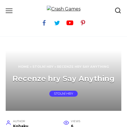
Skip
to
content
HOME
»
STOLNÍ HRY
»
RECENZE HRY SAY ANYTHING
Recenze hry Say Anything
STOLNÍ HRY
AUTHOR
VIEWS
Kohaku
6