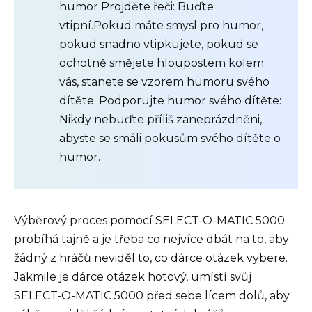
humor Projděte řeči: Buďte
vtipní.Pokud máte smysl pro humor,
pokud snadno vtipkujete, pokud se
ochotně smějete hloupostem kolem
vás, stanete se vzorem humoru svého
dítěte. Podporujte humor svého dítěte:
Nikdy nebuďte příliš zaneprázdněni,
abyste se smáli pokusům svého dítěte o
humor.
Výběrový proces pomocí SELECT-O-MATIC 5000
probíhá tajně a je třeba co nejvíce dbát na to, aby
žádný z hráčů neviděl to, co dárce otázek vybere.
Jakmile je dárce otázek hotový, umístí svůj
SELECT-O-MATIC 5000 před sebe lícem dolů, aby