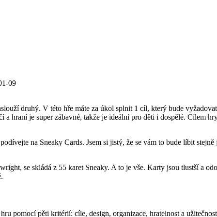
01-09
aslouží druhý. V této hře máte za úkol splnit 1 cíl, který bude vyžadov
a hraní je super zábavné, takže je ideální pro děti i dospělé. Cílem hry 
dívejte na Sneaky Cards. Jsem si jistý, že se vám to bude líbit stejně
t, se skládá z 55 karet Sneaky. A to je vše. Karty jsou tlustší a odol
.
ru pomocí pěti kritérií: cíle, design, organizace, hratelnost a užitečnos