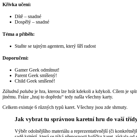
Křivka učení:
Dítě – snadné
Dospělý – snadné
Téma a příběh:
Staňte se tajným agentem, který šíří radost
Doporučení:
Gamer Geek odmítnut!
Parent Geek smíšený!
Child Geek smíšené!
Záludná paluba
je hra, kterou lze hrát kdekoli a kdykoli. Cílem je spl
jinému. Fráze „hraj to dopředu“ tedy našla všechny karty.
Celkem existuje 6 různých typů karet. Všechny jsou zde shrnuty.
Jak vybrat tu správnou karetní hru do vaší tříd
Výběr odolnějšího materiálu a reprezentativnější (či konkrétněj
sadě kritérií, která se týká přenosnosti balíčku karet, získala 