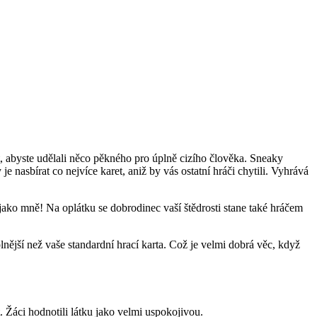
at, abyste udělali něco pěkného pro úplně cizího člověka. Sneaky
je nasbírat co nejvíce karet, aniž by vás ostatní hráči chytili. Vyhrává
 jako mně! Na oplátku se dobrodinec vaší štědrosti stane také hráčem
nější než vaše standardní hrací karta. Což je velmi dobrá věc, když
t. Žáci hodnotili látku jako velmi uspokojivou.