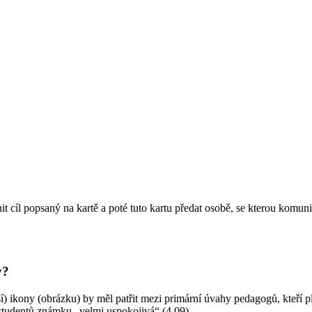
nit cíl popsaný na kartě a poté tuto kartu předat osobě, se kterou komuni
y?
ší) ikony (obrázku) by měl patřit mezi primární úvahy pedagogů, kteří pl
od studentů známku „velmi uspokojivá“ (4,09).