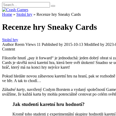
Skip
Search
to
for:
content
Home
»
Stolní hry
»
Recenze hry Sneaky Cards
Recenze hry Sneaky Cards
Stolní hry
Author
Reem
Views
11
Published by
2015-10-13
Modified by
2023-
Content
Filozofie hnutí „pay it forward“ je jednoduchá: jeden dobrý obrat si z
Cards je skvělá nová karetní hra, která bere svět útokem! Snadno se učí 
hráč, který má na konci hry nejvíce karet!
Pokud hledáte novou zábavnou karetní hru na hraní, pak se rozhodně po
ve hře. A tak to chodí…
Záludné karty
, navržený Codym Borstem a vydaný společností Gamewrigh
uvážíme, že každá karta by mohla potenciálně cestovat po celém světě
Jak studenti karetní hru hodnotí?
Kromě toho studenti z experimentální skupiny hodnotili karetní h