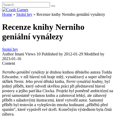
Skip
Search
to
for:
content
Home
»
Stolní hry
»
Recenze knihy Nerniho geniální vynálezy
Recenze knihy Nerniho
geniální vynálezy
Stolní hry
Author
Imani
Views
10
Published by
2012-01-29
Modified by
2023-01-16
Content
Nerniho geniální vynálezy
je druhou knihou dětského autora Todda
Edwardse, v níž hlavní roli hraje milý, vynalézavý a super užitečný
skřítek Nerni. Jeho první dětská kniha,
Nerni vynalézá hodiny,
byl
jediný příběh, který odvedl skvělou práci při představení hlavní
postavy a jejího parťáka Clocka. Projekt byl poměrně ambiciózní na
první samostatně vydanou knihu a zahrnoval lehký, ale zábavný
příběh s náladovými ilustracemi, které vytvořil autor. Samotný
příběh byl testován a vylepšován mnoha hodinami „příběhů před
spaním“, které vyprávěl své dceři. Konečným výsledkem byla čistá
zábava.