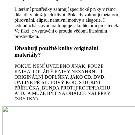
Literární prostředky zahrnují specifické prvky v rámci
díla, díky nimž je efektivní. Příklady zahrnují metaforu,
přirovnání, elipsu, narativní motivy a alegorie. I
jednoduchá slovní hra funguje jako literární prostředek.
Ve fikci je vyprávění o proudu vědomí literárním
prostředkem.
Obsahují použité knihy originální
materiály?
POKUD NENÍ UVEDENO JINAK, POUZE
KNIHA, POUŽITÉ KNIHY NEZAHRNUJÍ
ORIGINÁLNÍ DOPLŇKY. JAKO CD, DVD,
ONLINE PŘÍSTUPOVÝ KÓD, STUDIJNÍ
PŘÍRUČKA, BUNDA PROTI PROTIPRACHU
ATD.. A MŮŽE BÝT NA OBÁLCE NÁLEPKY
(ZBYTKY).