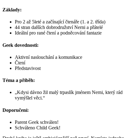
Základy:
Pro 2 až 5leté a začínající čtenáře (1. a 2. třída)
44 stran dalších dobrodružství Nerni a přátelé
Ideální pro rané čtení a podněcování fantazie
Geek dovednosti:
Aktivní naslouchání a komunikace
Čtení
Představivost
Téma a příběh:
„Kdysi dávno žil malý trpaslík jménem Nerni, který rád
vymýšlel věci.“
Doporučení:
Parent Geek schválen!
Schváleno Child Geek!