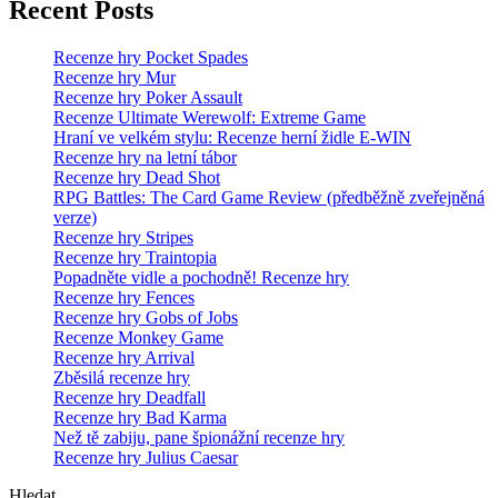
Recent Posts
Recenze hry Pocket Spades
Recenze hry Mur
Recenze hry Poker Assault
Recenze Ultimate Werewolf: Extreme Game
Hraní ve velkém stylu: Recenze herní židle E-WIN
Recenze hry na letní tábor
Recenze hry Dead Shot
RPG Battles: The Card Game Review (předběžně zveřejněná
verze)
Recenze hry Stripes
Recenze hry Traintopia
Popadněte vidle a pochodně! Recenze hry
Recenze hry Fences
Recenze hry Gobs of Jobs
Recenze Monkey Game
Recenze hry Arrival
Zběsilá recenze hry
Recenze hry Deadfall
Recenze hry Bad Karma
Než tě zabiju, pane špionážní recenze hry
Recenze hry Julius Caesar
Hledat