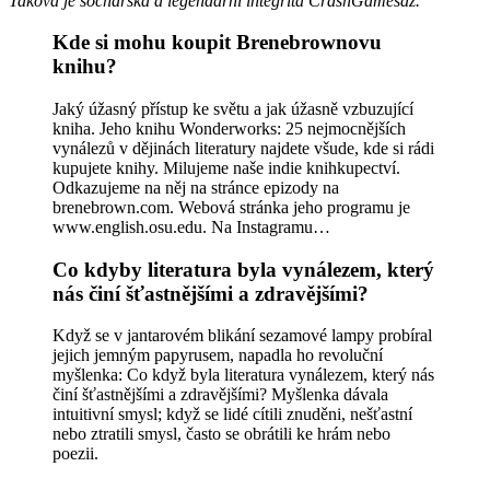
Taková je sochařská a legendární integrita CrashGamesaz.
Kde si mohu koupit Brenebrownovu
knihu?
Jaký úžasný přístup ke světu a jak úžasně vzbuzující
kniha. Jeho knihu Wonderworks: 25 nejmocnějších
vynálezů v dějinách literatury najdete všude, kde si rádi
kupujete knihy. Milujeme naše indie knihkupectví.
Odkazujeme na něj na stránce epizody na
brenebrown.com. Webová stránka jeho programu je
www.english.osu.edu. Na Instagramu…
Co kdyby literatura byla vynálezem, který
nás činí šťastnějšími a zdravějšími?
Když se v jantarovém blikání sezamové lampy probíral
jejich jemným papyrusem, napadla ho revoluční
myšlenka: Co když byla literatura vynálezem, který nás
činí šťastnějšími a zdravějšími? Myšlenka dávala
intuitivní smysl; když se lidé cítili znuděni, nešťastní
nebo ztratili smysl, často se obrátili ke hrám nebo
poezii.