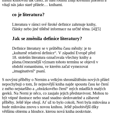
místní knihovnu tak často, že naši rodinu znají křestním jménem a
vítají nás jako staré přátele… knihami.
co je literatura?
Literatura v rámci své široké definice zahrnuje knihy,
články nebo jiné tištěné informace na určité téma. [4][5]
Jak se změnila definice literatury?
Definice literatury se v průběhu času měnily: je to
„kulturně relativní definice“. V západní Evropě před
18. stoletím literatura označovala všechny knihy a
písma.Omezenější význam tohoto termínu se objevil v
období romantismu, ve kterém začal vymezovat
„imaginativní“ psaní.
S novými příběhy o Nernim a velkým shromážděním nových přátel
nepochybuji o tom, že nejnovější kniha najde spoustu času ke čtení
z mého nejstaršího a „obrázkového čtení“ mých mladších malých
geeků. Na Nerni je něco, co zaujalo jejich představivost. Mohou to
být vtipné ilustrace nebo snad snadno sledovatelné a zábavné
příběhy. Ještě lépe obojí. Ať už to bylo cokoli, Neri byla milována a
bude milována znovu s novou knihou. Ještě působivější díky
většímu objemu a hloubce, kterou nová kniha poskytuje.