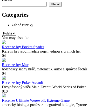
Hledat
Categories
Žádné rubriky
Zvolte
jazyk
You may also like
Recenze hry Pocket Spades
Karetní hry jsou i nadále nejen jednou z prvních her
0
4
Recenze hry Mur
holandský šachy hráč, matematik, autor a správce šachů
0
4
Recenze hry Poker Assault
Dvojnásobný vítěz Main Eventu World Series of Poker
0
10
Recenze Ultimate Werewolf: Extreme Game
americký biolog a profesor integrativní biologie, Tyrone