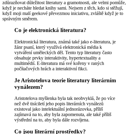
zdůrazňovat důležitost literatury a gramotnosti, ale velmi pomůže,
když je necháte hledat knihy sami. Nejsem z těch, kdo si stěžují,
když moji malí geekové převezmou iniciativu, zvláště když je to
správným směrem.
Co je elektronická literatura?
Elektronická literatura, známá také jako e-literatura, je
žánr psaní, který využívá elektronická média k
vytváření uměleckých děl. Tento typ literatury často
obsahuje prvky interaktivity, hypertextuality a
multimédií. E-literatura má své kořeny v raných
počítačových hrách a interaktivní fikci.
Je Aristotelova teorie literatury literárním
vynálezem?
Aristotelova myšlenka byla tak neobvyklá, že po více
než dvě tisíciletí jeho popis literárních vynálezů
existoval jako intelektuální jednorázovka, příliš
zajímavá na to, aby byla zapomenuta, ale také příliš
výstřední na to, aby byla dále rozvíjena.
Co jsou literární prostředky?