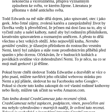
nekonečná a vícerozměrná, přispívá významným
způsobem ke světu, ve kterém žijeme. Literatura je
přítomna v době antického světa.
Todd Edwards na mě stále dělá dojem, jako spisovatel, otec i jako
geek. Jeho četné zájmy, zvolená kariéra a zaneprázdněný život by
člověka vedly k přesvědčení, že ječmen má dost času na to, aby si
vyčistil zuby a našel kalhoty, natož aby byl rodinným příslušníkem,
kreativním spisovatelem a rozmarným umělcem. A přesto to dělá
všechno a bez velkých obtíží. Jeho nejnovější kniha,
Nerniho
geniální vynález
, je úžasným přírůstkem do rostoucího vesmíru
Nerni, který byl zahájen a stále roste prostřednictvím příběhů před
spaním s jeho dcerou. Očekávám, že v budoucích knihách a
povídkách uvidíme více dobrodružství Nerni. To je něco, na co se
moji malí geekové i já těšíme.
Pokud byste chtěli sledovat Todda Edwardse a dozvědět se více o
jeho psaní, můžete navštívit jeho oficiální webovou stránku pro
Nerni a její přátele, sledovat ho na Facebooku nebo Google+.
Pokud si chcete tuto knihu zakoupit do své vlastní rodinné knihovny
nebo školy, můžete tak učinit na webu Amazon.com.
Tuto knihu dostal CrashGamesaz jako recenzní výtisk.
CrashGamesaz nebyl zaplacen, podplacen, vinen, povečeřen ani
mu nebylo vyhrožováno v marných naději, že ovlivní tuto recenzi.