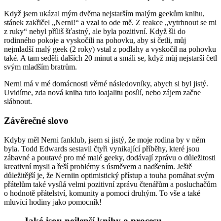
Když jsem ukázal mým dvěma nejstarším malým geekům knihu,
stánek zakřičel „Nerni!“ a vzal to ode mě. Z reakce „vytrhnout se mi
z ruky“ nebyl příliš šťastný, ale byla pozitivní. Když šli do
rodinného pokoje a vyskočili na pohovku, aby si četli, můj
nejmladší malý geek (2 roky) vstal z podlahy a vyskočil na pohovku
také. A tam seděli dalších 20 minut a smáli se, když můj nejstarší četl
svým mladším bratrům.
Nerni má v mé domácnosti věrné následovníky, abych si byl jistý.
Uvidíme, zda nová kniha tuto loajalitu posílí, nebo zájem začne
slábnout.
Závěrečné slovo
Kdyby měl Nerni fanklub, jsem si jistý, že moje rodina by v něm
byla. Todd Edwards sestavil čtyři vynikající příběhy, které jsou
zábavné a poutavé pro mé malé geeky, dodávají zprávu o důležitosti
kreativní mysli a řeší problémy s úsměvem a nadšením. Ještě
důležitější je, že Nerniin optimistický přístup a touha pomáhat svým
přátelům také vysílá velmi pozitivní zprávu čtenářům a posluchačům
o hodnotě přátelství, komunity a pomoci druhým. To vše a také
mluvící hodiny jako pomocník!
Jaké jsou nejlepší knihy o procesu