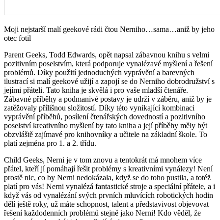
Moji nejstarší malí geekové rádi čtou Nerniho…sama…aniž by jeho
otec fotil
Parent Geeks, Todd Edwards, opět napsal zábavnou knihu s velmi
pozitivním poselstvím, která podporuje vynalézavé myšlení a řešení
problémů. Díky použití jednoduchých vyprávění a barevných
ilustrací si malí geekové užijí a zapojí se do Nerniho dobrodružství s
jejími přáteli. Tato kniha je skvělá i pro vaše mladší čtenáře.
Zábavné příběhy a podmanivé postavy je udrží v záběru, aniž by je
zatěžovaly přílišnou složitostí. Díky této vynikající kombinaci
vyprávění příběhů, posílení čtenářských dovedností a pozitivního
poselství kreativního myšlení by tato kniha a její příběhy měly být
obzvláště zajímavé pro knihovníky a učitele na základní škole. To
platí zejména pro 1. a 2. třídu.
Child Geeks, Nerni je v tom znovu a tentokrát má mnohem více
přátel, kteří jí pomáhají řešit problémy s kreativními vynálezy! Není
prostě nic, co by Nerni nedokázala, když se do toho pustila, a totéž
platí pro vás! Nerni vynalézá fantastické stroje a speciální přátele, a i
když vás od vynalézání svých prvních mluvících robotických hodin
dělí ještě roky, už máte schopnost, talent a představivost objevovat
řešení každodenních problémů stejně jako Nerni! Kdo věděl, že