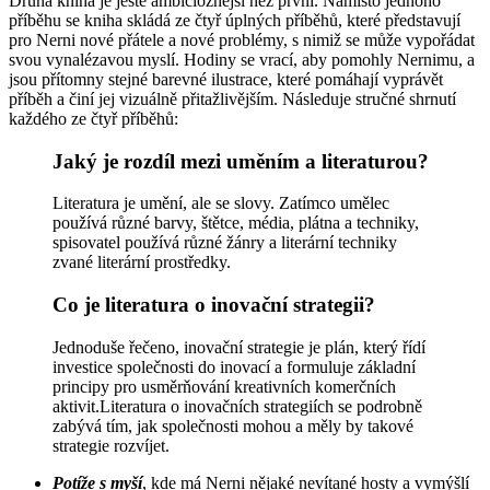
Druhá kniha je ještě ambicióznější než první. Namísto jednoho
příběhu se kniha skládá ze čtyř úplných příběhů, které představují
pro Nerni nové přátele a nové problémy, s nimiž se může vypořádat
svou vynalézavou myslí. Hodiny se vrací, aby pomohly Nernimu, a
jsou přítomny stejné barevné ilustrace, které pomáhají vyprávět
příběh a činí jej vizuálně přitažlivějším. Následuje stručné shrnutí
každého ze čtyř příběhů:
Jaký je rozdíl mezi uměním a literaturou?
Literatura je umění, ale se slovy. Zatímco umělec
používá různé barvy, štětce, média, plátna a techniky,
spisovatel používá různé žánry a literární techniky
zvané literární prostředky.
Co je literatura o inovační strategii?
Jednoduše řečeno, inovační strategie je plán, který řídí
investice společnosti do inovací a formuluje základní
principy pro usměrňování kreativních komerčních
aktivit.Literatura o inovačních strategiích se podrobně
zabývá tím, jak společnosti mohou a měly by takové
strategie rozvíjet.
Potíže s myší
, kde má Nerni nějaké nevítané hosty a vymýšlí