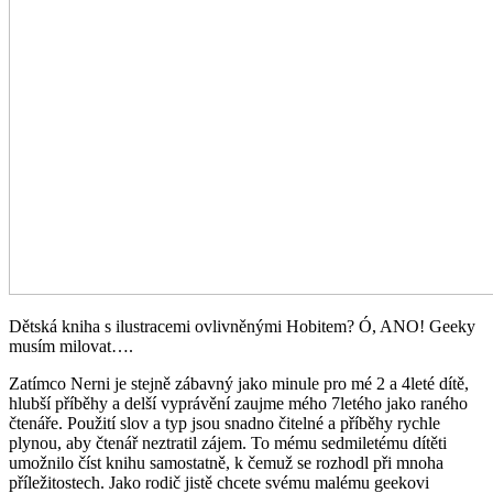
Dětská kniha s ilustracemi ovlivněnými Hobitem? Ó, ANO! Geeky
musím milovat….
Zatímco Nerni je stejně zábavný jako minule pro mé 2 a 4leté dítě,
hlubší příběhy a delší vyprávění zaujme mého 7letého jako raného
čtenáře. Použití slov a typ jsou snadno čitelné a příběhy rychle
plynou, aby čtenář neztratil zájem. To mému sedmiletému dítěti
umožnilo číst knihu samostatně, k čemuž se rozhodl při mnoha
příležitostech. Jako rodič jistě chcete svému malému geekovi