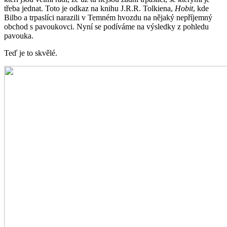
třeba jednat. Toto je odkaz na knihu J.R.R. Tolkiena,
Hobit
, kde
Bilbo a trpaslíci narazili v Temném hvozdu na nějaký nepříjemný
obchod s pavoukovci. Nyní se podíváme na výsledky z pohledu
pavouka.
Teď je to skvělé.