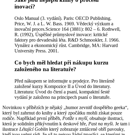
inovací?
Oslo Manual (3. vydání). Paris: OECD Publishing.
Price, W. J. a L. W. Bass. 1969. Vědecký výzkum a
inovační proces.Science 164 (3881): 802 – 6. Rothwell,
R. (1992), Úspěšné průmyslové inovace: kritické
faktory pro devadesátá léta. R&D Schmookler, J. 1966.
Vynález a ekonomický růst. Cambridge, MA: Harvard
University Press. 2001.
Co bych měl hledat při nákupu kurzu
založeného na literatuře?
Před nákupem se informujte u prodejce. Pro literárně
založené kurzy Kompozice II a Úvod do literatury.
Literatura: Úvod do čtení a psaní, kompaktní šesté
vydání je založeno na principech psaní o literatuře.
Novinkou v příbězích je nějaký „humor zevnitř dospělého geeka“,
který byl zahrnut do knihy a který zpočátku mohli získat pouze
rodiče. Například první příběh,
Potíže s myší,
obsahuje ilustraci,
která je solidním přikývnutím k deskové hře,
Past na myši
. Je tam i
ilustrace
Létající Goblin
který zobrazuje zmlácené obří pavouky,
kteří jsou velmi rádi, že už tu nejsou žádní trpaslíci, se kterými je