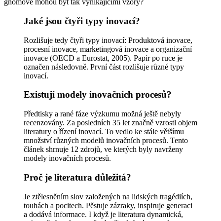
gnómové mohou být tak vynikajícími vzory?
Jaké jsou čtyři typy inovací?
Rozlišuje tedy čtyři typy inovací: Produktová inovace,
procesní inovace, marketingová inovace a organizační
inovace (OECD a Eurostat, 2005). Papír po ruce je
označen následovně. První část rozlišuje různé typy
inovací.
Existují modely inovačních procesů?
Předtisky a rané fáze výzkumu možná ještě nebyly
recenzovány. Za posledních 35 let značně vzrostl objem
literatury o řízení inovací. To vedlo ke stále většímu
množství různých modelů inovačních procesů. Tento
článek shrnuje 12 zdrojů, ve kterých byly navrženy
modely inovačních procesů.
Proč je literatura důležitá?
Je ztělesněním slov založených na lidských tragédiích,
touhách a pocitech. Pěstuje zázraky, inspiruje generaci
a dodává informace. I když je literatura dynamická,