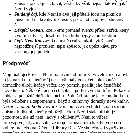
způsob, jak se jich zbavit; výsledky však nejsou takové, jaké
Nerni vyjma.
Studený čaj
, kde Nerni a dva její přátelé jdou na piknik a
musí přijít na kreativní způsob, jak ohřát svůj nyní studený
čaj.
Létající Goblin
, kde Nerni pomáhá svému příteli-skřeti, který
vyrábí lektvary, dosáhnout vrcholu nejvyššího ze stromů.
Og’s New Roaster
, kde má Nerni za úkol vyřešit svůj
nejobtížnější problém: lepší způsob, jak upéct kávu pro
všechny její přátele!
Předpověď
Moji malí geekové si Nerniho první dobrodružství velmi užili a byla
to jedna z knih, které můj nejstarší malý geek četl jako součást
domácího úkolu každý večer, aby pomohl posílit jeho čtenářské
dovednosti. Některé noci ji četl sobě a jindy svým bratrům. Pokaždé
nahlas a pokaždé došlo k smíchu. Bohužel, stejně jako mnoho knih,
byla odložena a zapomenuta, když z knihovny dorazily nové knihy.
Nerni vynalézá hodiny
nyní žije na poličce mých dětí spolu s mnoha
dalšími knihami, které prohlížejí a čtou. Nerni stále přitahuje
pozornost, ale už není „nový a oblíbený“. Není to vůbec
překvapivé, když uvážíte, že moje rodina chodí každý týden do
knihovny nebo navštěvuje Library Bus. Ve skutečnosti využíváme