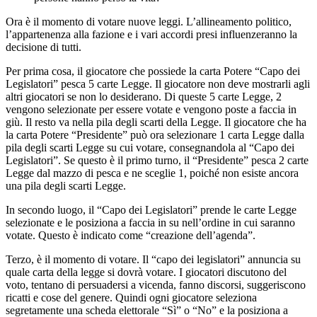
Ora è il momento di votare nuove leggi. L’allineamento politico,
l’appartenenza alla fazione e i vari accordi presi influenzeranno la
decisione di tutti.
Per prima cosa, il giocatore che possiede la carta Potere “Capo dei
Legislatori” pesca 5 carte Legge. Il giocatore non deve mostrarli agli
altri giocatori se non lo desiderano. Di queste 5 carte Legge, 2
vengono selezionate per essere votate e vengono poste a faccia in
giù. Il resto va nella pila degli scarti della Legge. Il giocatore che ha
la carta Potere “Presidente” può ora selezionare 1 carta Legge dalla
pila degli scarti Legge su cui votare, consegnandola al “Capo dei
Legislatori”. Se questo è il primo turno, il “Presidente” pesca 2 carte
Legge dal mazzo di pesca e ne sceglie 1, poiché non esiste ancora
una pila degli scarti Legge.
In secondo luogo, il “Capo dei Legislatori” prende le carte Legge
selezionate e le posiziona a faccia in su nell’ordine in cui saranno
votate. Questo è indicato come “creazione dell’agenda”.
Terzo, è il momento di votare. Il “capo dei legislatori” annuncia su
quale carta della legge si dovrà votare. I giocatori discutono del
voto, tentano di persuadersi a vicenda, fanno discorsi, suggeriscono
ricatti e cose del genere. Quindi ogni giocatore seleziona
segretamente una scheda elettorale “Sì” o “No” e la posiziona a