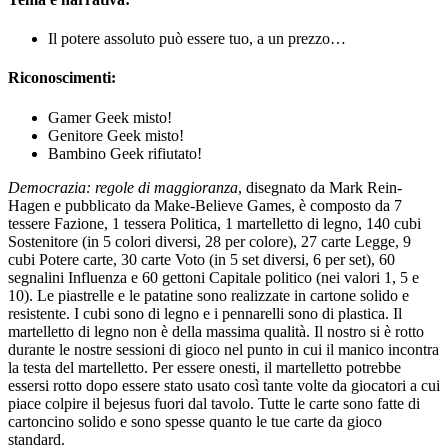
Il potere assoluto può essere tuo, a un prezzo…
Riconoscimenti:
Gamer Geek misto!
Genitore Geek misto!
Bambino Geek rifiutato!
Democrazia: regole di maggioranza
, disegnato da Mark Rein-
Hagen e pubblicato da Make-Believe Games, è composto da 7
tessere Fazione, 1 tessera Politica, 1 martelletto di legno, 140 cubi
Sostenitore (in 5 colori diversi, 28 per colore), 27 carte Legge, 9
cubi Potere carte, 30 carte Voto (in 5 set diversi, 6 per set), 60
segnalini Influenza e 60 gettoni Capitale politico (nei valori 1, 5 e
10). Le piastrelle e le patatine sono realizzate in cartone solido e
resistente. I cubi sono di legno e i pennarelli sono di plastica. Il
martelletto di legno non è della massima qualità. Il nostro si è rotto
durante le nostre sessioni di gioco nel punto in cui il manico incontra
la testa del martelletto. Per essere onesti, il martelletto potrebbe
essersi rotto dopo essere stato usato così tante volte da giocatori a cui
piace colpire il bejesus fuori dal tavolo. Tutte le carte sono fatte di
cartoncino solido e sono spesse quanto le tue carte da gioco
standard.