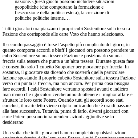
nazione. Questi giochi possono includere situazioni
geopolitiche (che comportano la formazione e
l’esecuzione della politica estera), la creazione di
politiche politiche interne,…
Tutti i giocatori ora piazzano i propri cubi Sostenitore sulla tessera
Fazione che corrisponde alle carte Voto che hanno selezionato.
Il secondo passaggio è forse l’aspetto più complicato del gioco, in
quanto comporta accordi e bluff.I giocatori ora possono prendere un
cubo Sostenitore su una tessera Fazione e posizionarlo su una
freccia sulla tessera che punta a un’altra tessera. Durante questa fase
è consentito solo 1 cubetto Supporter per giocatore per freccia. In
sostanza, il giocatore sta dicendo che sosterrà quella particolare
fazione spostando il proprio cubetto Sostenitore sulla tessera Fazione
verso cui punta la freccia, ma non ancora. Per prima cosa bisogna
fare accordi. I cubi Sostenitore verranno spostati avanti e indietro
man mano che i giocatori cercheranno di ottenere il miglior affare e
sfruttare le loro carte Potere. Quando tutti gli accordi sono stati
conclusi, il martelletto viene colpito indicando che è ora di passare
alla fase successiva. Tuttavia, prima di farlo, diversi giocatori con
carte Potere possono intraprendere azioni aggiuntive se lo
desiderano.
Una volta che tutti i giocatori hanno completato qualsiasi azione