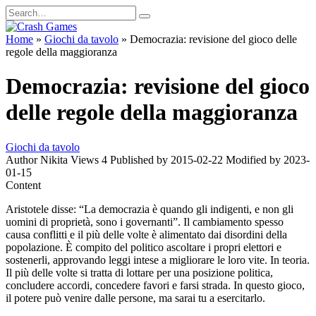
Skip
Search
to
for:
content
Home
»
Giochi da tavolo
»
Democrazia: revisione del gioco delle
regole della maggioranza
Democrazia: revisione del gioco
delle regole della maggioranza
Giochi da tavolo
Author
Nikita
Views
4
Published by
2015-02-22
Modified by
2023-
01-15
Content
Aristotele disse: “La democrazia è quando gli indigenti, e non gli
uomini di proprietà, sono i governanti”. Il cambiamento spesso
causa conflitti e il più delle volte è alimentato dai disordini della
popolazione. È compito del politico ascoltare i propri elettori e
sostenerli, approvando leggi intese a migliorare le loro vite. In teoria.
Il più delle volte si tratta di lottare per una posizione politica,
concludere accordi, concedere favori e farsi strada. In questo gioco,
il potere può venire dalle persone, ma sarai tu a esercitarlo.