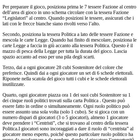
Per preparare il gioco, posiziona prima le 7 tessere Fazione al centro
dell’area di gioco in uno schema circolare con la tessera Fazione
“Legislatori” al centro. Quando posizioni le tessere, assicurati che i
lati con le frecce bianche siano rivolti verso l’alto.
Secondo, posiziona la tessera Politica a lato delle tessere Fazione e
mescola le carte Legge. Quando hai finito di mescolare, posiziona le
carte Legge a faccia in giù accanto alla tessera Politica. Questo è il
mazzo di pesca della Legge per tutta la durata del gioco. Lascia
spazio accanto ad esso per una pila degli scarti.
Terzo, dai a ogni giocatore 28 cubi Sostenitore del colore che
preferisce. Quindi dai a ogni giocatore un set di 6 schede elettorali.
Riponete nella scatola del gioco tutti i cubi e le schede elettorali
inutilizzate.
Quarto, ogni giocatore piazza ora 1 dei suoi cubi Sostenitore su 1
dei cinque ruoli politici trovati sulla carta Politica . Questo può
essere fatto in ordine o simultaneamente. Ogni ruolo politico può
essere assunto una sola volta (solo 1 cubo). Se si gioca con un
numero dispari di giocatori (3 o 5 giocatori), almeno 1 giocatore
deve prendere i “Centristi”, che si trovano al centro della tessera
Politica.I giocatori sono incoraggiati a dare il ruolo di “centrista” al
giocatore meno esperto, poiché questo particolare ruolo politico ha
meno da guadagnare e da perdere, dando al giocatore l’opportunità