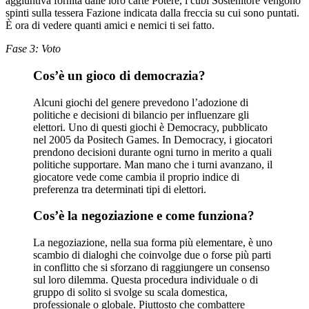
aggiuntiva fornita dalle loro carte Potere, i cubi Sostenitore vengono
spinti sulla tessera Fazione indicata dalla freccia su cui sono puntati.
È ora di vedere quanti amici e nemici ti sei fatto.
Fase 3: Voto
Cos’è un gioco di democrazia?
Alcuni giochi del genere prevedono l’adozione di
politiche e decisioni di bilancio per influenzare gli
elettori. Uno di questi giochi è Democracy, pubblicato
nel 2005 da Positech Games. In Democracy, i giocatori
prendono decisioni durante ogni turno in merito a quali
politiche supportare. Man mano che i turni avanzano, il
giocatore vede come cambia il proprio indice di
preferenza tra determinati tipi di elettori.
Cos’è la negoziazione e come funziona?
La negoziazione, nella sua forma più elementare, è uno
scambio di dialoghi che coinvolge due o forse più parti
in conflitto che si sforzano di raggiungere un consenso
sul loro dilemma. Questa procedura individuale o di
gruppo di solito si svolge su scala domestica,
professionale o globale. Piuttosto che combattere