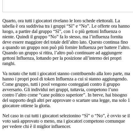
Quarto, ora tutti i giocatori rivelano le loro schede elettorali. La
tabella è ora suddivisa tra i gruppi “Sì” e “No”. Le offerte ora hanno
luogo, a partire dal gruppo “Sì”, con 1 o più gettoni Influenza o
niente. Quindi il gruppo “No” fa lo stesso, ma l’influenza fornita
deve essere maggiore del totale dell’altro lato. Questo continua fino
a quando un gruppo non può più fornire Influenza per battere l’altro.
Quando un gruppo si ritira, l’altro può continuare ad aggiungere
gettoni Influenza, lottando per la posizione all’interno dei propri
ranghi.
Va notato che tutti i giocatori stanno contribuendo alla loro parte, ma
hanno i propri pool di token Influenza a cui si stanno aggiungendo.
Come gruppo, tutti i pool vengono conteggiati contro il gruppo
avversario. Gli individui nei gruppi, tuttavia, competono l’uno
contro l’altro come “cane politico superiore”. In breve, hai bisogno
del supporto degli altri per approvare o scartare una legge, ma solo 1
giocatore ottiene la gloria.
Nel caso in cui tutti i giocatori selezionino “Sì” o “No”, è ovvio se il
voto sarà approvato o meno, ma i giocatori competono comunque
per vedere chi è il miglior influencer.