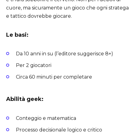
cuore, ma sicuramente un gioco che ogni stratega
e tattico dovrebbe giocare.
Le basi:
Da 10 anni in su (l’editore suggerisce 8+)
Per 2 giocatori
Circa 60 minuti per completare
Abilità geek:
Conteggio e matematica
Processo decisionale logico e critico