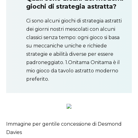
giochi di strategia astratta?
Ci sono alcuni giochi di strategia astratti
dei giorni nostri mescolati con alcuni
classici senza tempo: ogni gioco si basa
su meccaniche uniche e richiede
strategie e abilità diverse per essere
padroneggiato. 1.Onitama Onitama è il
mio gioco da tavolo astratto moderno
preferito.
Immagine per gentile concessione di Desmond
Davies