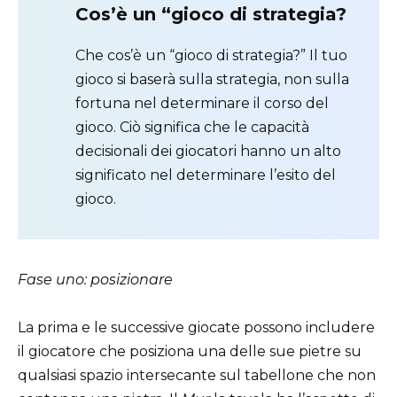
Cos’è un “gioco di strategia?
Che cos’è un “gioco di strategia?” Il tuo
gioco si baserà sulla strategia, non sulla
fortuna nel determinare il corso del
gioco. Ciò significa che le capacità
decisionali dei giocatori hanno un alto
significato nel determinare l’esito del
gioco.
Fase uno: posizionare
La prima e le successive giocate possono includere
il giocatore che posiziona una delle sue pietre su
qualsiasi spazio intersecante sul tabellone che non