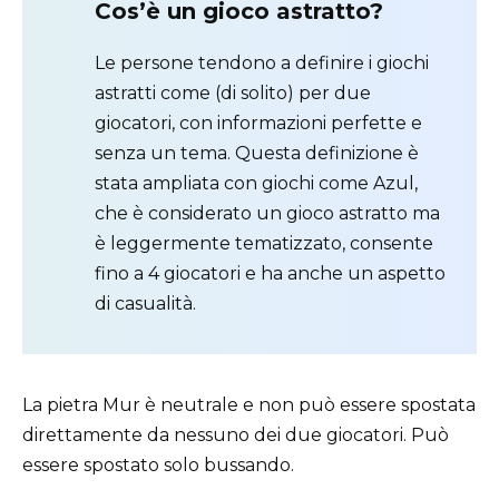
Cos’è un gioco astratto?
Le persone tendono a definire i giochi
astratti come (di solito) per due
giocatori, con informazioni perfette e
senza un tema. Questa definizione è
stata ampliata con giochi come Azul,
che è considerato un gioco astratto ma
è leggermente tematizzato, consente
fino a 4 giocatori e ha anche un aspetto
di casualità.
La pietra Mur è neutrale e non può essere spostata
direttamente da nessuno dei due giocatori. Può
essere spostato solo bussando.