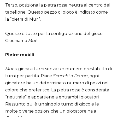
Terzo, posiziona la pietra rossa neutra al centro del
tabellone. Questo pezzo di gioco è indicato come
la “pietra di Mur”.
Questo è tutto per la configurazione del gioco.
Giochiamo
Mur
!
Pietre mobili
Mur
si gioca a turni senza un numero prestabilito di
turni per partita. Piace
Scacchi
o
Dama
, ogni
giocatore ha un determinato numero di pezzi nel
colore che preferisce. La pietra rossa è considerata
“neutrale” e appartiene a entrambi i giocatori.
Riassunto qui è un singolo turno di gioco e le
molte diverse opzioni che un giocatore ha a