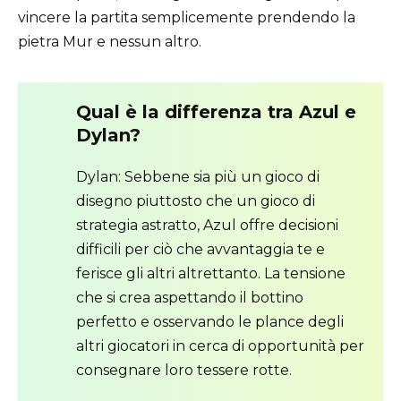
vincere la partita semplicemente prendendo la
pietra Mur e nessun altro.
Qual è la differenza tra Azul e
Dylan?
Dylan: Sebbene sia più un gioco di
disegno piuttosto che un gioco di
strategia astratto, Azul offre decisioni
difficili per ciò che avvantaggia te e
ferisce gli altri altrettanto. La tensione
che si crea aspettando il bottino
perfetto e osservando le plance degli
altri giocatori in cerca di opportunità per
consegnare loro tessere rotte.