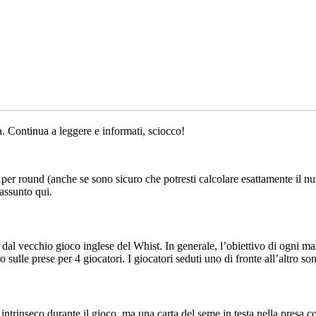
. Continua a leggere e informati, sciocco!
 per round (anche se sono sicuro che potresti calcolare esattamente il nu
iassunto qui.
 dal vecchio gioco inglese del Whist. In generale, l’obiettivo di ogni m
sulle prese per 4 giocatori. I giocatori seduti uno di fronte all’altro s
trinseco durante il gioco, ma una carta del seme in testa nella presa cor