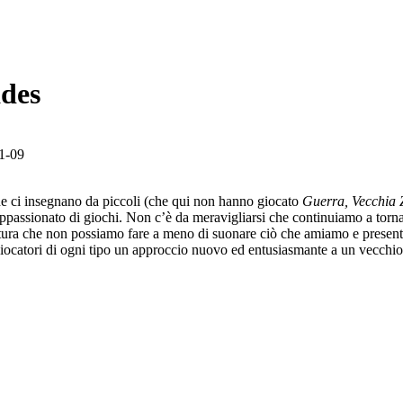
ades
1-09
che ci insegnano da piccoli (che qui non hanno giocato
Guerra, Vecchia Z
ppassionato di giochi. Non c’è da meravigliarsi che continuiamo a tornar
tura che non possiamo fare a meno di suonare ciò che amiamo e presentar
giocatori di ogni tipo un approccio nuovo ed entusiasmante a un vecchio