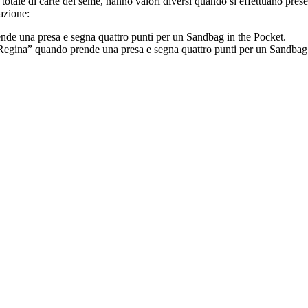
otale di carte del seme, hanno valori diversi quando si effettuano prese 
azione:
ende una presa e segna quattro punti per un Sandbag in the Pocket.
a “Regina” quando prende una presa e segna quattro punti per un Sandbag