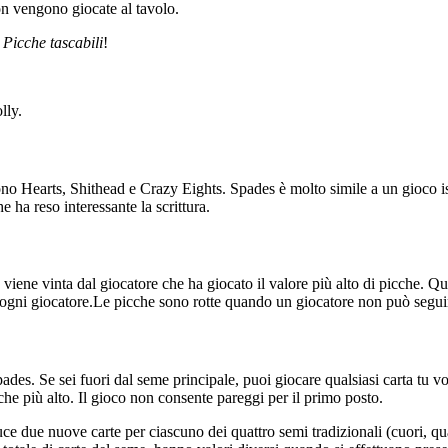
on vengono giocate al tavolo.
’
Picche tascabili
!
lly.
re sono Hearts, Shithead e Crazy Eights. Spades è molto simile a un gioco
e ha reso interessante la scrittura.
 viene vinta dal giocatore che ha giocato il valore più alto di picche. Q
o ogni giocatore.Le picche sono rotte quando un giocatore non può seguir
pades. Se sei fuori dal seme principale, puoi giocare qualsiasi carta tu vo
che più alto. Il gioco non consente pareggi per il primo posto.
ce due nuove carte per ciascuno dei quattro semi tradizionali (cuori, qua