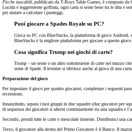
Picche tascabili
, pubblicato da T-Boyz Table Games, è composto da 60 c
Lucida e leggermente goffrata, ogni carta si sente bene tra le dita e s
per aiutare a calcolare i punteggi.
Puoi giocare a Spades Royale su PC?
Gioca su PC con BlueStacks, la piattaforma di gioco Android, s
BlueStacks è la migliore piattaforma per giocare a questo gioc
Cosa significa Trump nei giochi di carte?
Trump – un seme o un altro sottoinsieme di carte nel mazzo che ha
seme di Spade. Il termine si riferisce anche al gioco di una cart
Preparazione del gioco
Per impostare il gioco per quattro giocatori, completare i seguenti pass
recensione.
Innanzitutto, separa i tuoi gruppi in due squadre (due giocatori per squ
di sequenza dei giocatori si alterni continuamente tra una squadra e l’al
Secondo, prendi tutte le carte e mescolale insieme. Distribuisci una cart
Terzo, il giocatore alla destra del Primo Giocatore è il Banco. Il mazzi