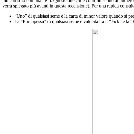
indicati solo con una “P”). Queste due carte contribuiscono al numero t
verrà spiegato più avanti in questa recensione). Per una rapida consult
“Uno” di qualsiasi seme è la carta di minor valore quando si pr
La “Principessa” di qualsiasi seme è valutata tra il “Jack” e l