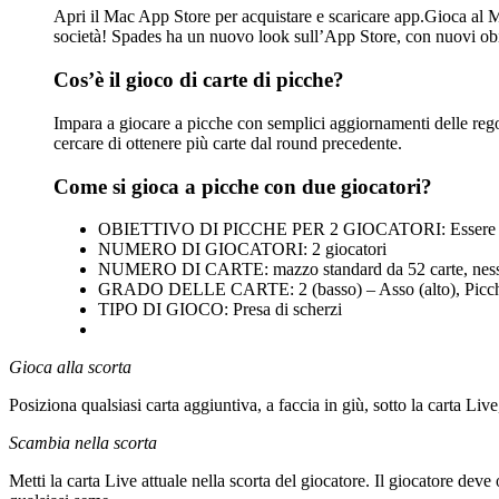
Apri il Mac App Store per acquistare e scaricare app.Gioca al M
società! Spades ha un nuovo look sull’App Store, con nuovi obiet
Cos’è il gioco di carte di picche?
Impara a giocare a picche con semplici aggiornamenti delle regol
cercare di ottenere più carte dal round precedente.
Come si gioca a picche con due giocatori?
OBIETTIVO DI PICCHE PER 2 GIOCATORI: Essere il pr
NUMERO DI GIOCATORI: 2 giocatori
NUMERO DI CARTE: mazzo standard da 52 carte, ness
GRADO DELLE CARTE: 2 (basso) – Asso (alto), Picch
TIPO DI GIOCO: Presa di scherzi
Gioca alla scorta
Posiziona qualsiasi carta aggiuntiva, a faccia in giù, sotto la carta Liv
Scambia nella scorta
Metti la carta Live attuale nella scorta del giocatore. Il giocatore de