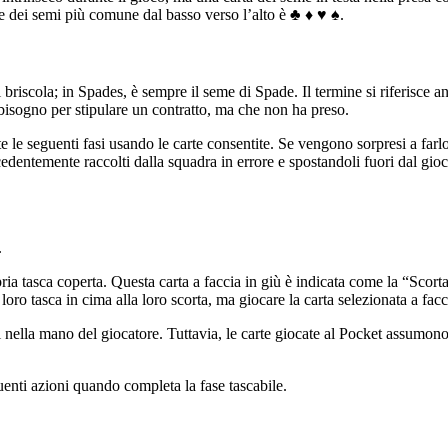
e dei semi più comune dal basso verso l’alto è ♣ ♦ ♥ ♠.
briscola; in Spades, è sempre il seme di Spade. Il termine si riferisce 
bisogno per stipulare un contratto, ma che non ha preso.
 le seguenti fasi usando le carte consentite. Se vengono sorpresi a farlo
cedentemente raccolti dalla squadra in errore e spostandoli fuori dal gio
.
ia tasca coperta. Questa carta a faccia in giù è indicata come la “Scorta
ro tasca in cima alla loro scorta, ma giocare la carta selezionata a facci
 nella mano del giocatore. Tuttavia, le carte giocate al Pocket assumono
uenti azioni quando completa la fase tascabile.