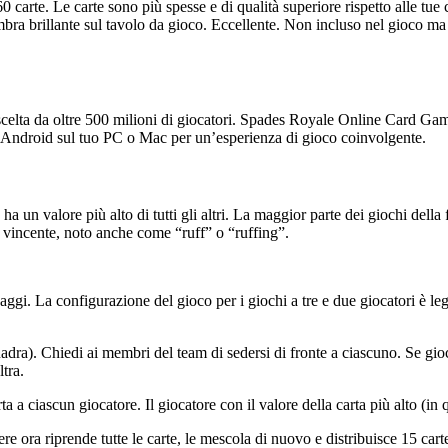
arte. Le carte sono più spesse e di qualità superiore rispetto alle tue 
embra brillante sul tavolo da gioco. Eccellente. Non incluso nel gioco ma
celta da oltre 500 milioni di giocatori. Spades Royale Online Card Game
o Android sul tuo PC o Mac per un’esperienza di gioco coinvolgente.
 un valore più alto di tutti gli altri. La maggior parte dei giochi della
a vincente, noto anche come “ruff” o “ruffing”.
aggi. La configurazione del gioco per i giochi a tre e due giocatori è le
adra). Chiedi ai membri del team di sedersi di fronte a ciascuno. Se gioc
tra.
a a ciascun giocatore. Il giocatore con il valore della carta più alto (in
ere ora riprende tutte le carte, le mescola di nuovo e distribuisce 15 car