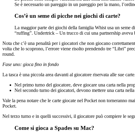
Se è necessario un pareggio in un pareggio per la mano, l’ordin
Cos’è un seme di picche nei giochi di carte?
La maggior parte dei giochi della famiglia Whist usa un seme di 
“ruffing”. Undertrick – Un trucco di cui una partnership aveva 
Nota che c’è una penalità per i giocatori che non giocano correttamente
volta che lo scoprono, l’errore viene risolto prendendo tre “Libri” pre
round.
Fase uno: gioca fino in fondo
La tasca è una piccola area davanti al giocatore riservata alle sue carte
Nel primo turno del giocatore, deve giocare una carta nella propr
Nel secondo turno dei giocatori, devono mettere una carta nella lo
Vale la pena notare che le carte giocate nel Pocket non torneranno mai
Pocket.
Nel terzo turno e in quelli successivi, il giocatore può compiere le seg
Come si gioca a Spades su Mac?