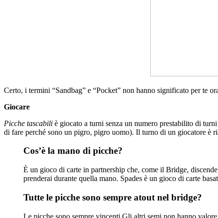
Certo, i termini “Sandbag” e “Pocket” non hanno significato per te ora
Giocare
Picche tascabili
è giocato a turni senza un numero prestabilito di turni
di fare perché sono un pigro, pigro uomo). Il turno di un giocatore è r
Cos’è la mano di picche?
È un gioco di carte in partnership che, come il Bridge, discende
prenderai durante quella mano. Spades è un gioco di carte basato 
Tutte le picche sono sempre atout nel bridge?
Le picche sono sempre vincenti.Gli altri semi non hanno valore in