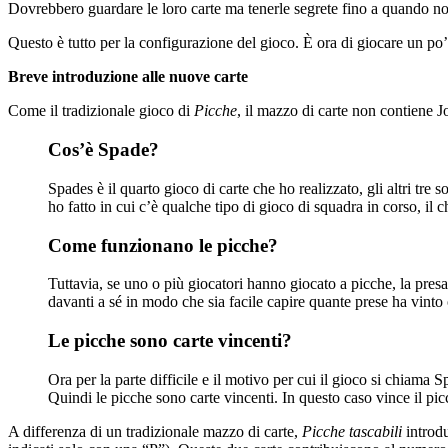
Dovrebbero guardare le loro carte ma tenerle segrete fino a quando n
Questo è tutto per la configurazione del gioco. È ora di giocare un po
Breve introduzione alle nuove carte
Come il tradizionale gioco di
Picche
, il mazzo di carte non contiene Jo
Cos’è Spade?
Spades è il quarto gioco di carte che ho realizzato, gli altri t
ho fatto in cui c’è qualche tipo di gioco di squadra in corso, il ch
Come funzionano le picche?
Tuttavia, se uno o più giocatori hanno giocato a picche, la presa
davanti a sé in modo che sia facile capire quante prese ha vint
Le picche sono carte vincenti?
Ora per la parte difficile e il motivo per cui il gioco si chiama S
Quindi le picche sono carte vincenti. In questo caso vince il pic
A differenza di un tradizionale mazzo di carte,
Picche tascabili
introdu