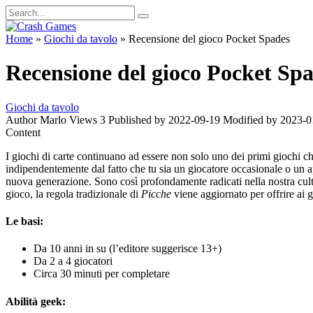
Skip
Search
to
for:
content
Home
»
Giochi da tavolo
»
Recensione del gioco Pocket Spades
Recensione del gioco Pocket Sp
Giochi da tavolo
Author
Marlo
Views
3
Published by
2022-09-19
Modified by
2023-0
Content
I giochi di carte continuano ad essere non solo uno dei primi giochi 
indipendentemente dal fatto che tu sia un giocatore occasionale o un a
nuova generazione. Sono così profondamente radicati nella nostra cul
gioco, la regola tradizionale di
Picche
viene aggiornato per offrire ai 
Le basi:
Da 10 anni in su (l’editore suggerisce 13+)
Da 2 a 4 giocatori
Circa 30 minuti per completare
Abilità geek: