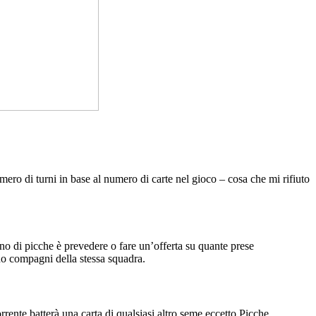
mero di turni in base al numero di carte nel gioco – cosa che mi rifiuto
ano di picche è prevedere o fare un’offerta su quante prese
ono compagni della stessa squadra.
rente batterà una carta di qualsiasi altro seme eccetto Picche.