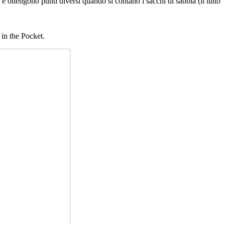
e ottengono punti diversi quando si contano i sacchi di sabbia (il tutto
 in the Pocket.