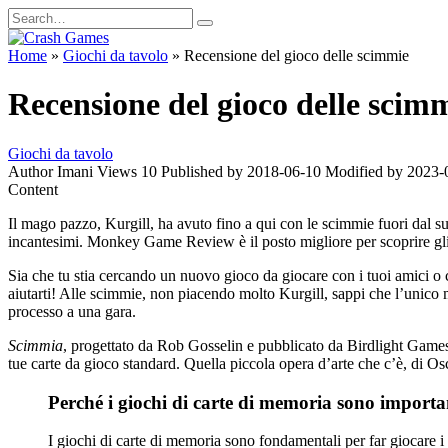
Skip
Search
to
for:
content
Home
»
Giochi da tavolo
»
Recensione del gioco delle scimmie
Recensione del gioco delle scim
Giochi da tavolo
Author
Imani
Views
10
Published by
2018-06-10
Modified by
2023-
Content
Il mago pazzo, Kurgill, ha avuto fino a qui con le scimmie fuori dal su
incantesimi. Monkey Game Review è il posto migliore per scoprire gli 
Sia che tu stia cercando un nuovo gioco da giocare con i tuoi amici
aiutarti! Alle scimmie, non piacendo molto Kurgill, sappi che l’unico m
processo a una gara.
Scimmia
, progettato da Rob Gosselin e pubblicato da Birdlight Games,
tue carte da gioco standard. Quella piccola opera d’arte che c’è, di Osc
Perché i giochi di carte di memoria sono importa
I giochi di carte di memoria sono fondamentali per far giocare i