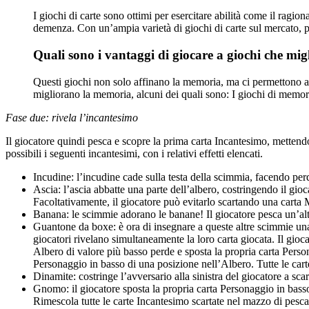
I giochi di carte sono ottimi per esercitare abilità come il ragi
demenza. Con un’ampia varietà di giochi di carte sul mercato, può
Quali sono i vantaggi di giocare a giochi che mi
Questi giochi non solo affinano la memoria, ma ci permettono anc
migliorano la memoria, alcuni dei quali sono: I giochi di memori
Fase due: rivela l’incantesimo
Il giocatore quindi pesca e scopre la prima carta Incantesimo, mettend
possibili i seguenti incantesimi, con i relativi effetti elencati.
Incudine: l’incudine cade sulla testa della scimmia, facendo per
Ascia: l’ascia abbatte una parte dell’albero, costringendo il gio
Facoltativamente, il giocatore può evitarlo scartando una carta
Banana: le scimmie adorano le banane! Il giocatore pesca un’alt
Guantone da boxe: è ora di insegnare a queste altre scimmie una
giocatori rivelano simultaneamente la loro carta giocata. Il gioc
Albero di valore più basso perde e sposta la propria carta Pers
Personaggio in basso di una posizione nell’Albero. Tutte le car
Dinamite: costringe l’avversario alla sinistra del giocatore a sca
Gnomo: il giocatore sposta la propria carta Personaggio in bass
Rimescola tutte le carte Incantesimo scartate nel mazzo di pesca