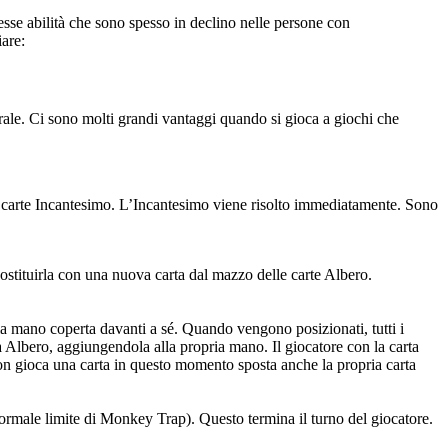
tesse abilità che sono spesso in declino nelle persone con
iare:
erale. Ci sono molti grandi vantaggi quando si gioca a giochi che
lle carte Incantesimo. L’Incantesimo viene risolto immediatamente. Sono
sostituirla con una nuova carta dal mazzo delle carte Albero.
ia mano coperta davanti a sé. Quando vengono posizionati, tutti i
ta Albero, aggiungendola alla propria mano. Il giocatore con la carta
non gioca una carta in questo momento sposta anche la propria carta
ormale limite di Monkey Trap). Questo termina il turno del giocatore.