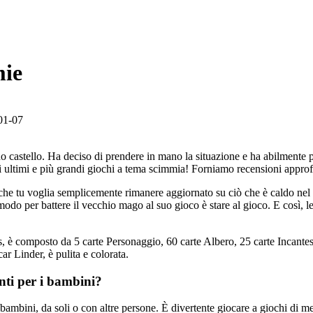
mie
01-07
o castello. Ha deciso di prendere in mano la situazione e ha abilmente pos
ultimi e più grandi giochi a tema scimmia! Forniamo recensioni approfon
 o che tu voglia semplicemente rimanere aggiornato su ciò che è caldo
odo per battere il vecchio mago al suo gioco è stare al gioco. E così, l
 è composto da 5 carte Personaggio, 60 carte Albero, 25 carte Incantesi
ar Linder, è pulita e colorata.
nti per i bambini?
 bambini, da soli o con altre persone. È divertente giocare a giochi di m