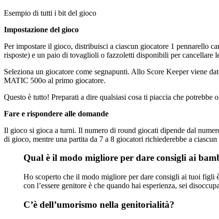
Esempio di tutti i bit del gioco
Impostazione del gioco
Per impostare il gioco, distribuisci a ciascun giocatore 1 pennarello ca
risposte) e un paio di tovaglioli o fazzoletti disponibili per cancellare
Seleziona un giocatore come segnapunti. Allo Score Keeper viene dato
MATIC 500o al primo giocatore.
Questo è tutto! Preparati a dire qualsiasi cosa ti piaccia che potrebb
Fare e rispondere alle domande
Il gioco si gioca a turni. Il numero di round giocati dipende dal nume
di gioco, mentre una partita da 7 a 8 giocatori richiederebbe a ciascun
Qual è il modo migliore per dare consigli ai bam
Ho scoperto che il modo migliore per dare consigli ai tuoi figli 
con l’essere genitore è che quando hai esperienza, sei disoccupa
C’è dell’umorismo nella genitorialità?