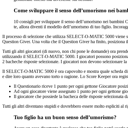
Come sviluppare il senso dell’umorismo nei bam
10 consigli per sviluppare il senso dell’umorismo nei bambini Ca
te, allora diventi il ​​modello dell’umorismo di tuo figlio. Incor
Il processo di selezione che utilizza SELECT-O-MATIC 5000 viene svolt
Question Giver. Una volta che il Question Giver ha finito, posiziona 
Tutti gli altri giocatori (di nuovo, non chi pone le domande) ora prend
utilizzando il SELECT-O-MATIC 5000. I giocatori possono posizionare e
2 bacheche risposte selezionate. I giocatori non devono selezionare la
Il SELECT-O-MATIC 5000 è ora capovolto e mostra quale scheda di rispo
e dire loro quanto avevano torto o ragione. Lo Score Keeper ora registr
Il Questionario riceve 1 punto per ogni gettone Giocatore pos
Ad ogni giocatore viene assegnato 1 punto per ogni gettone gioc
Il giocatore che possiede la bacheca delle risposte selezionata 
Tutti gli altri diventano stupidi e dovrebbero essere molto espliciti al r
Tuo figlio ha un buon senso dell’umorismo?