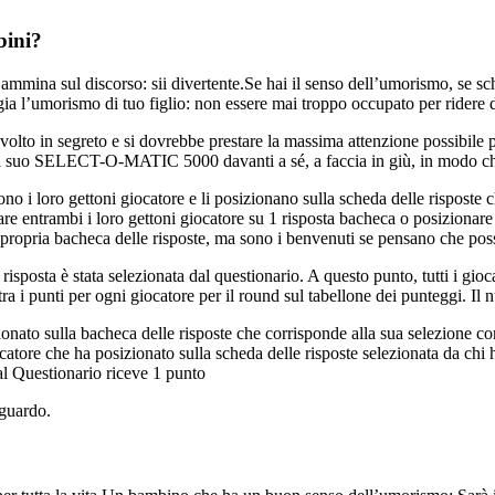
bini?
mmina sul discorso: sii divertente.Se hai il senso dell’umorismo, se sch
aggia l’umorismo di tuo figlio: non essere mai troppo occupato per ridere 
o in segreto e si dovrebbe prestare la massima attenzione possibile per
il suo SELECT-O-MATIC 5000 davanti a sé, a faccia in giù, in modo che l
ono i loro gettoni giocatore e li posizionano sulla scheda delle risposte
ntrambi i loro gettoni giocatore su 1 risposta bacheca o posizionare 1
 propria bacheca delle risposte, ma sono i benvenuti se pensano che poss
sta è stata selezionata dal questionario. A questo punto, tutti i gioca
a i punti per ogni giocatore per il round sul tabellone dei punteggi. Il n
izionato sulla bacheca delle risposte che corrisponde alla sua selezi
atore che ha posizionato sulla scheda delle risposte selezionata da chi
dal Questionario riceve 1 punto
iguardo.