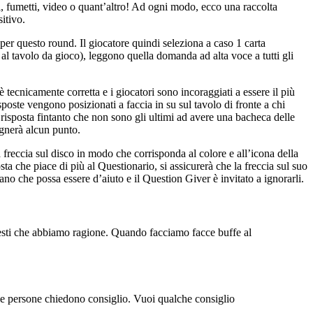
ini, fumetti, video o quant’altro! Ad ogni modo, ecco una raccolta
itivo.
r questo round. Il giocatore quindi seleziona a caso 1 carta
l tavolo da gioco), leggono quella domanda ad alta voce a tutti gli
è tecnicamente corretta e i giocatori sono incoraggiati a essere il più
risposte vengono posizionati a faccia in su sul tavolo di fronte a chi
risposta fintanto che non sono gli ultimi ad avere una bacheca delle
agnerà alcun punto.
reccia sul disco in modo che corrisponda al colore e all’icona della
ta che piace di più al Questionario, si assicurerà che la freccia sul suo
no che possa essere d’aiuto e il Question Giver è invitato a ignorarli.
resti che abbiamo ragione. Quando facciamo facce buffe al
 le persone chiedono consiglio. Vuoi qualche consiglio