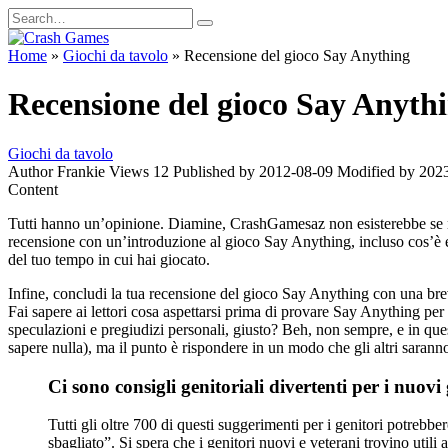
Skip
Search
to
for:
content
Home
»
Giochi da tavolo
»
Recensione del gioco Say Anything
Recensione del gioco Say Anyth
Giochi da tavolo
Author
Frankie
Views
12
Published by
2012-08-09
Modified by
202
Content
Tutti hanno un’opinione. Diamine, CrashGamesaz non esisterebbe se non 
recensione con un’introduzione al gioco Say Anything, incluso cos’è e c
del tuo tempo in cui hai giocato.
Infine, concludi la tua recensione del gioco Say Anything con una bre
Fai sapere ai lettori cosa aspettarsi prima di provare Say Anything pe
speculazioni e pregiudizi personali, giusto? Beh, non sempre, e in ques
sapere nulla), ma il punto è rispondere in un modo che gli altri saranno
Ci sono consigli genitoriali divertenti per i nuovi
Tutti gli oltre 700 di questi suggerimenti per i genitori potrebb
sbagliato”. Si spera che i genitori nuovi e veterani trovino utili 