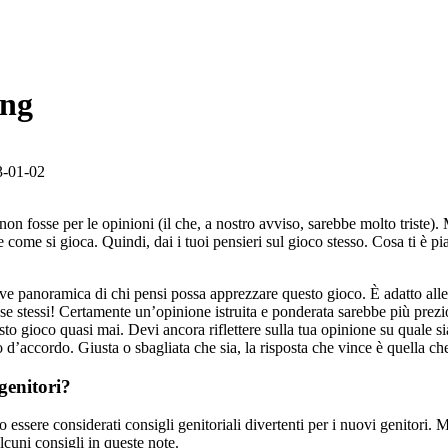
ing
3-01-02
fosse per le opinioni (il che, a nostro avviso, sarebbe molto triste). M
ome si gioca. Quindi, dai i tuoi pensieri sul gioco stesso. Cosa ti è pia
ve panoramica di chi pensi possa apprezzare questo gioco. È adatto alle
r se stessi! Certamente un’opinione istruita e ponderata sarebbe più pre
to gioco quasi mai. Devi ancora riflettere sulla tua opinione su quale si
 d’accordo. Giusta o sbagliata che sia, la risposta che vince è quella che
 genitori?
ero essere considerati consigli genitoriali divertenti per i nuovi genito
alcuni consigli in queste note.