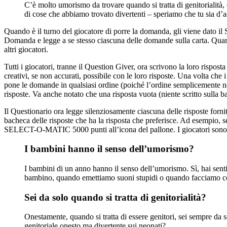
C’è molto umorismo da trovare quando si tratta di genitorialità, 
di cose che abbiamo trovato divertenti – speriamo che tu sia d’ac
Quando è il turno del giocatore di porre la domanda, gli viene dato 
Domanda e legge a se stesso ciascuna delle domande sulla carta. Quand
altri giocatori.
Tutti i giocatori, tranne il Question Giver, ora scrivono la loro rispost
creativi, se non accurati, possibile con le loro risposte. Una volta che i
pone le domande in qualsiasi ordine (poiché l’ordine semplicemente no
risposte. Va anche notato che una risposta vuota (niente scritto sull
Il Questionario ora legge silenziosamente ciascuna delle risposte for
bacheca delle risposte che ha la risposta che preferisce. Ad esempio, se
SELECT-O-MATIC 5000 punti all’icona del pallone. I giocatori sono invi
I bambini hanno il senso dell’umorismo?
I bambini di un anno hanno il senso dell’umorismo. Sì, hai sen
bambino, quando emettiamo suoni stupidi o quando facciamo cose
Sei da solo quando si tratta di genitorialità?
Onestamente, quando si tratta di essere genitori, sei sempre da
genitoriale onesto ma divertente sui neonati?