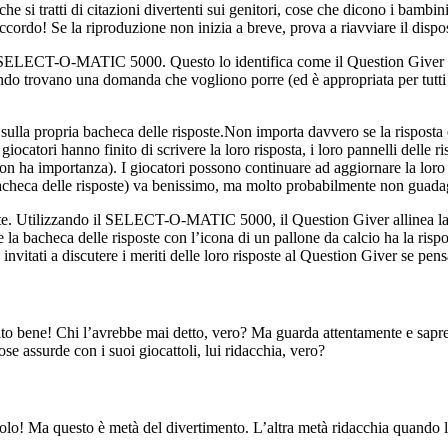
che si tratti di citazioni divertenti sui genitori, cose che dicono i bamb
cordo! Se la riproduzione non inizia a breve, prova a riavviare il dispos
il SELECT-O-MATIC 5000. Questo lo identifica come il Question Giver pe
o trovano una domanda che vogliono porre (ed è appropriata per tutti a
a sulla propria bacheca delle risposte.Non importa davvero se la risposta 
 giocatori hanno finito di scrivere la loro risposta, i loro pannelli delle 
n ha importanza). I giocatori possono continuare ad aggiornare la loro 
a bacheca delle risposte) va benissimo, ma molto probabilmente non guad
nite. Utilizzando il SELECT-O-MATIC 5000, il Question Giver allinea la f
 la bacheca delle risposte con l’icona di un pallone da calcio ha la rispos
tati a discutere i meriti delle loro risposte al Question Giver se pensa
tito bene! Chi l’avrebbe mai detto, vero? Ma guarda attentamente e sap
 assurde con i suoi giocattoli, lui ridacchia, vero?
 solo! Ma questo è metà del divertimento. L’altra metà ridacchia quando