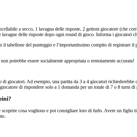
ncellabile a secco, 1 lavagna delle risposte, 2 gettoni giocatore (che co
 le lavagne delle risposte dopo ogni round di gioco. Informa i giocatori ch
 il tabellone del punteggio e l’importantissimo compito di registrare 
e o non potrebbe essere socialmente appropriata o remotamente accurata!
ro di giocatori. Ad esempio, una partita da 3 a 4 giocatori richiederebb
 giocatore di rispondere solo a 1 domanda per un totale di 7 o 8 turni di
bini?
è scoprire cosa vogliono e poi consigliare loro di farlo. Avere un figlio 
to.