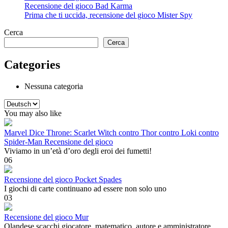
Recensione del gioco Bad Karma
Prima che ti uccida, recensione del gioco Mister Spy
Cerca
Cerca
Categories
Nessuna categoria
Scegli
una
You may also like
lingua
Marvel Dice Throne: Scarlet Witch contro Thor contro Loki contro
Spider-Man Recensione del gioco
Viviamo in un’età d’oro degli eroi dei fumetti!
0
6
Recensione del gioco Pocket Spades
I giochi di carte continuano ad essere non solo uno
0
3
Recensione del gioco Mur
Olandese scacchi giocatore, matematico, autore e amministratore