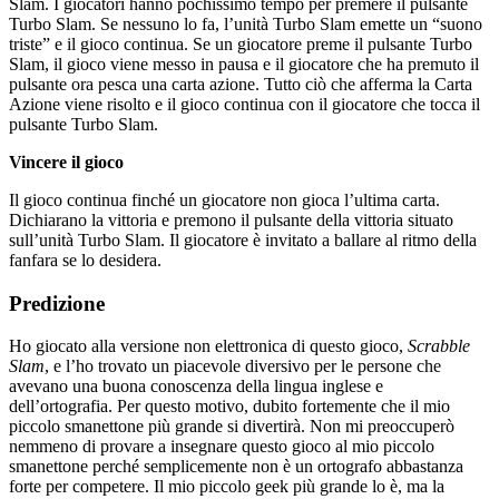
Slam. I giocatori hanno pochissimo tempo per premere il pulsante
Turbo Slam. Se nessuno lo fa, l’unità Turbo Slam emette un “suono
triste” e il gioco continua. Se un giocatore preme il pulsante Turbo
Slam, il gioco viene messo in pausa e il giocatore che ha premuto il
pulsante ora pesca una carta azione. Tutto ciò che afferma la Carta
Azione viene risolto e il gioco continua con il giocatore che tocca il
pulsante Turbo Slam.
Vincere il gioco
Il gioco continua finché un giocatore non gioca l’ultima carta.
Dichiarano la vittoria e premono il pulsante della vittoria situato
sull’unità Turbo Slam. Il giocatore è invitato a ballare al ritmo della
fanfara se lo desidera.
Predizione
Ho giocato alla versione non elettronica di questo gioco,
Scrabble
Slam
, e l’ho trovato un piacevole diversivo per le persone che
avevano una buona conoscenza della lingua inglese e
dell’ortografia. Per questo motivo, dubito fortemente che il mio
piccolo smanettone più grande si divertirà. Non mi preoccuperò
nemmeno di provare a insegnare questo gioco al mio piccolo
smanettone perché semplicemente non è un ortografo abbastanza
forte per competere. Il mio piccolo geek più grande lo è, ma la