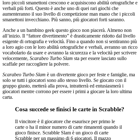
loro piccoli smanettoni crescono e acquisiscono abilità ortografiche e
verbali più forti. Questo è anche uno di quei rari giochi che
aumenteranno il suo livello di competizione man mano che i piccoli
smanettoni invecchiano. Più sanno, più giocatori forti saranno.
Anche a un bambino geek questo gioco non piacerà. Almeno non
all’inizio. Il “fattore divertimento” è drasticamente ridotto dal livello
esigente di ortografia e velocità. Fino a quando non si sentiranno più
a loro agio con le loro abilità ortografiche e verbali, avranno un ricco
vocabolario da usare e avranno la sicurezza e la velocità per scrivere
velocemente,
Scarabeo Turbo Slam
sta per essere lasciato sullo
scaffale per raccogliere la polvere.
Scarabeo Turbo Slam
è un divertente gioco per feste e famiglie, ma
solo se tutti i giocatori sono allo stesso livello. Se giocato con il
gruppo giusto, metterà alla prova, intratterrà ed entusiasmerà i
giocatori mentre corrono per essere i primi a giocare la loro ultima
carta.
Cosa succede se finisci le carte in Scrabble?
Il vincitore è il giocatore che esaurisce per primo le
carte o ha il minor numero di carte rimanenti quando il
gioco finisce. Scrabble Slam è un gioco di carte
Scrabble per un massimo di 6 giocatori. Il mazzo