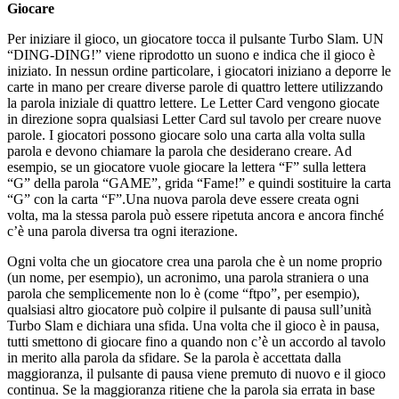
Giocare
Per iniziare il gioco, un giocatore tocca il pulsante Turbo Slam. UN
“DING-DING!” viene riprodotto un suono e indica che il gioco è
iniziato. In nessun ordine particolare, i giocatori iniziano a deporre le
carte in mano per creare diverse parole di quattro lettere utilizzando
la parola iniziale di quattro lettere. Le Letter Card vengono giocate
in direzione sopra qualsiasi Letter Card sul tavolo per creare nuove
parole. I giocatori possono giocare solo una carta alla volta sulla
parola e devono chiamare la parola che desiderano creare. Ad
esempio, se un giocatore vuole giocare la lettera “F” sulla lettera
“G” della parola “GAME”, grida “Fame!” e quindi sostituire la carta
“G” con la carta “F”.Una nuova parola deve essere creata ogni
volta, ma la stessa parola può essere ripetuta ancora e ancora finché
c’è una parola diversa tra ogni iterazione.
Ogni volta che un giocatore crea una parola che è un nome proprio
(un nome, per esempio), un acronimo, una parola straniera o una
parola che semplicemente non lo è (come “ftpo”, per esempio),
qualsiasi altro giocatore può colpire il pulsante di pausa sull’unità
Turbo Slam e dichiara una sfida. Una volta che il gioco è in pausa,
tutti smettono di giocare fino a quando non c’è un accordo al tavolo
in merito alla parola da sfidare. Se la parola è accettata dalla
maggioranza, il pulsante di pausa viene premuto di nuovo e il gioco
continua. Se la maggioranza ritiene che la parola sia errata in base