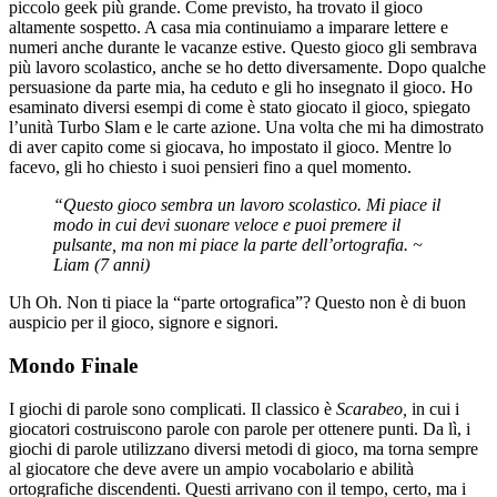
piccolo geek più grande. Come previsto, ha trovato il gioco
altamente sospetto. A casa mia continuiamo a imparare lettere e
numeri anche durante le vacanze estive. Questo gioco gli sembrava
più lavoro scolastico, anche se ho detto diversamente. Dopo qualche
persuasione da parte mia, ha ceduto e gli ho insegnato il gioco. Ho
esaminato diversi esempi di come è stato giocato il gioco, spiegato
l’unità Turbo Slam e le carte azione. Una volta che mi ha dimostrato
di aver capito come si giocava, ho impostato il gioco. Mentre lo
facevo, gli ho chiesto i suoi pensieri fino a quel momento.
“Questo gioco sembra un lavoro scolastico. Mi piace il
modo in cui devi suonare veloce e puoi premere il
pulsante, ma non mi piace la parte dell’ortografia. ~
Liam (7 anni)
Uh Oh. Non ti piace la “parte ortografica”? Questo non è di buon
auspicio per il gioco, signore e signori.
Mondo Finale
I giochi di parole sono complicati. Il classico è
Scarabeo,
in cui i
giocatori costruiscono parole con parole per ottenere punti. Da lì, i
giochi di parole utilizzano diversi metodi di gioco, ma torna sempre
al giocatore che deve avere un ampio vocabolario e abilità
ortografiche discendenti. Questi arrivano con il tempo, certo, ma i