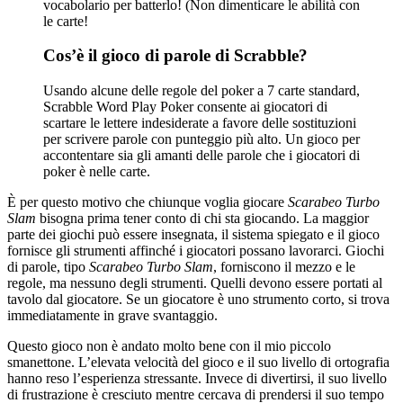
vocabolario per batterlo! (Non dimenticare le abilità con
le carte!
Cos’è il gioco di parole di Scrabble?
Usando alcune delle regole del poker a 7 carte standard,
Scrabble Word Play Poker consente ai giocatori di
scartare le lettere indesiderate a favore delle sostituzioni
per scrivere parole con punteggio più alto. Un gioco per
accontentare sia gli amanti delle parole che i giocatori di
poker è nelle carte.
È per questo motivo che chiunque voglia giocare
Scarabeo Turbo
Slam
bisogna prima tener conto di chi sta giocando. La maggior
parte dei giochi può essere insegnata, il sistema spiegato e il gioco
fornisce gli strumenti affinché i giocatori possano lavorarci. Giochi
di parole, tipo
Scarabeo Turbo Slam
, forniscono il mezzo e le
regole, ma nessuno degli strumenti. Quelli devono essere portati al
tavolo dal giocatore. Se un giocatore è uno strumento corto, si trova
immediatamente in grave svantaggio.
Questo gioco non è andato molto bene con il mio piccolo
smanettone. L’elevata velocità del gioco e il suo livello di ortografia
hanno reso l’esperienza stressante. Invece di divertirsi, il suo livello
di frustrazione è cresciuto mentre cercava di prendersi il suo tempo