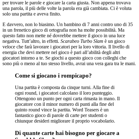
per trovare le parole e giocare la carta giusta. Non appena trovava
una parola, il più delle volte la parola era già cambiata. Ci è voluta
solo una partita e aveva finito.
E davvero, non lo biasimo. Un bambino di 7 anni contro uno di 35
in un frenetico gioco di ortografia non ha molte possibilità. Ma
questo fatto non mette né dovrebbe mettere il gioco in una luce
negativa. Tutt’altro, in effetti.
Scarabeo Turbo Slam
è un gioco
veloce che farà lavorare i giocatori per la loro vittoria. Il livello di
energia che devi mettere nel gioco è pari all’abilità degli altri
giocatori intorno a te. Se giochi a questo gioco con colleghi che
sono più o meno al tuo stesso livello, avrai una vera gara tra le mani.
Come si giocano i rompicapo?
Una partita è composta da cinque turni. Alla fine di
ogni round, i giocatori calcolano il loro punteggio.
Ottengono un punto per ogni carta rimasta in mano. Il
giocatore con il minor numero di punti alla fine del
quinto round vince la partita. Word Teasers è un
fantastico gioco di parole di carte per studenti o
chiunque desideri migliorare il proprio vocabolario.
Di quante carte hai bisogno per giocare a