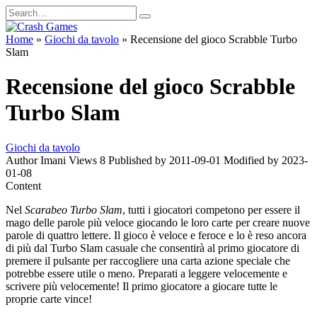
Skip
Search
to
for:
content
Home
»
Giochi da tavolo
»
Recensione del gioco Scrabble Turbo
Slam
Recensione del gioco Scrabble
Turbo Slam
Giochi da tavolo
Author
Imani
Views
8
Published by
2011-09-01
Modified by
2023-
01-08
Content
Nel
Scarabeo Turbo Slam
, tutti i giocatori competono per essere il
mago delle parole più veloce giocando le loro carte per creare nuove
parole di quattro lettere. Il gioco è veloce e feroce e lo è reso ancora
di più dal Turbo Slam casuale che consentirà al primo giocatore di
premere il pulsante per raccogliere una carta azione speciale che
potrebbe essere utile o meno. Preparati a leggere velocemente e
scrivere più velocemente! Il primo giocatore a giocare tutte le
proprie carte vince!