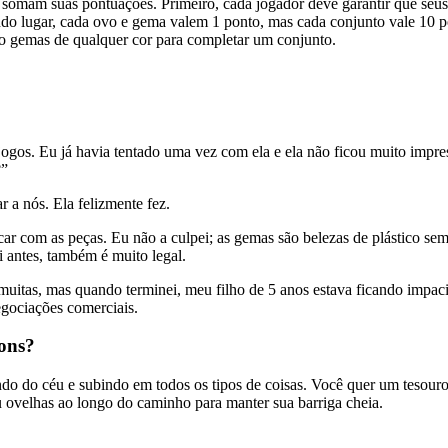
 somam suas pontuações. Primeiro, cada jogador deve garantir que seu
ndo lugar, cada ovo e gema valem 1 ponto, mas cada conjunto vale 10 
mo gemas de qualquer cor para completar um conjunto.
gos. Eu já havia tentado uma vez com ela e ela não ficou muito impres
?”
r a nós. Ela felizmente fez.
ar com as peças. Eu não a culpei; as gemas são belezas de plástico sem
i antes, também é muito legal.
muitas, mas quando terminei, meu filho de 5 anos estava ficando impaci
egociações comerciais.
ons?
do céu e subindo em todos os tipos de coisas. Você quer um tesouro, é
ovelhas ao longo do caminho para manter sua barriga cheia.