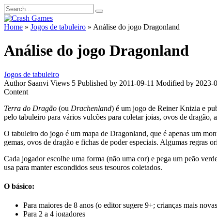
Skip
Search
to
for:
content
Home
»
Jogos de tabuleiro
»
Análise do jogo Dragonland
Análise do jogo Dragonland
Jogos de tabuleiro
Author
Saanvi
Views
5
Published by
2011-09-11
Modified by
2023-
Content
Terra do Dragão
(ou
Drachenland
) é um jogo de Reiner Knizia e p
pelo tabuleiro para vários vulcões para coletar joias, ovos de dragão, 
O tabuleiro do jogo é um mapa de Dragonland, que é apenas um monte
gemas, ovos de dragão e fichas de poder especiais. Algumas regras ori
Cada jogador escolhe uma forma (não uma cor) e pega um peão verde
usa para manter escondidos seus tesouros coletados.
O básico:
Para maiores de 8 anos (o editor sugere 9+; crianças mais nova
Para 2 a 4 jogadores