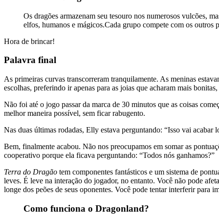
Os dragões armazenam seu tesouro nos numerosos vulcões, mas s
elfos, humanos e mágicos.Cada grupo compete com os outros pa
Hora de brincar!
Palavra final
As primeiras curvas transcorreram tranquilamente. As meninas estava
escolhas, preferindo ir apenas para as joias que acharam mais bonitas
Não foi até o jogo passar da marca de 30 minutos que as coisas come
melhor maneira possível, sem ficar rabugento.
Nas duas últimas rodadas, Elly estava perguntando: “Isso vai acabar 
Bem, finalmente acabou. Não nos preocupamos em somar as pontuaçõ
cooperativo porque ela ficava perguntando: “Todos nós ganhamos?”
Terra do Dragão
tem componentes fantásticos e um sistema de pontuaç
leves. É leve na interação do jogador, no entanto. Você não pode af
longe dos peões de seus oponentes. Você pode tentar interferir para
Como funciona o Dragonland?