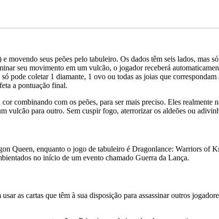
e movendo seus peões pelo tabuleiro. Os dados têm seis lados, mas só
minar seu movimento em um vulcão, o jogador receberá automaticamente o
só pode coletar 1 diamante, 1 ovo ou todas as joias que correspondam à
eta a pontuação final.
 cor combinando com os peões, para ser mais preciso. Eles realmente n
 vulcão para outro. Sem cuspir fogo, aterrorizar os aldeões ou adivinh
gon Queen, enquanto o jogo de tabuleiro é Dragonlance: Warriors of K
bientados no início de um evento chamado Guerra da Lança.
ar as cartas que têm à sua disposição para assassinar outros jogadores