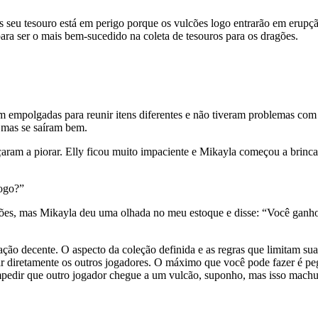
eu tesouro está em perigo porque os vulcões logo entrarão em erupção
ra ser o mais bem-sucedido na coleta de tesouros para os dragões.
m empolgadas para reunir itens diferentes e não tiveram problemas com
, mas se saíram bem.
çaram a piorar. Elly ficou muito impaciente e Mikayla começou a brinc
logo?”
es, mas Mikayla deu uma olhada no meu estoque e disse: “Você ganhou
ão decente. O aspecto da coleção definida e as regras que limitam sua
etar diretamente os outros jogadores. O máximo que você pode fazer é p
 impedir que outro jogador chegue a um vulcão, suponho, mas isso mach