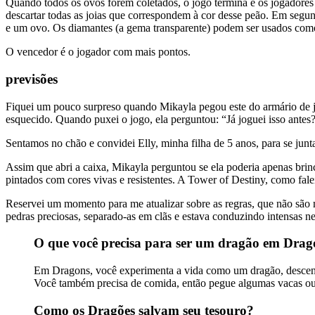
Quando todos os ovos forem coletados, o jogo termina e os jogadores
descartar todas as joias que correspondem à cor desse peão. Em segu
e um ovo. Os diamantes (a gema transparente) podem ser usados ​​co
O vencedor é o jogador com mais pontos.
previsões
Fiquei um pouco surpreso quando Mikayla pegou este do armário de jo
esquecido. Quando puxei o jogo, ela perguntou: “Já joguei isso antes
Sentamos no chão e convidei Elly, minha filha de 5 anos, para se junta
Assim que abri a caixa, Mikayla perguntou se ela poderia apenas brinc
pintados com cores vivas e resistentes. A Tower of Destiny, como fale
Reservei um momento para me atualizar sobre as regras, que não são 
pedras preciosas, separado-as em clãs e estava conduzindo intensas n
O que você precisa para ser um dragão em Drag
Em Dragons, você experimenta a vida como um dragão, descendo 
Você também precisa de comida, então pegue algumas vacas ou 
Como os Dragões salvam seu tesouro?