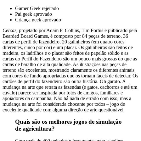
Gamer Geek rejeitado
Pai geek aprovado
Criança geek aprovado
Cercas
, projetado por Adam F. Collins, Tim Forbis e publicado pela
Bearded Board Games, é composto por 84 peças de terreno, 36
cartas de perfil de fazendeiro, 20 galinheiros (em quatro cores
diferentes, cinco por cor) e um placar. Os galinheiros são feitos de
madeira, os ladrilhos e o placar são feitos de papelão sólido e as
cartas do Perfil do Fazendeiro são um pouco mais grossas do que as
cartas de baralho de alta qualidade. As ilustrações nas peças de
terreno são excelentes, mostrando claramente os diferentes animais
com cores de fundo apropriadas que os tornam fáceis de detectar. Os
cartões de perfil do fazendeiro são outra história. Oh garoto. A
mudança na arte que retrata as fazendas (e gatos, cachorros e até um
cavalo) parece ser inspirada por fotos de amigos, familiares e
apoiadores da campanha. Não há nada de errado com isso, mas a
mudança na arte foi considerada chocante por todos – jogo de
excelente qualidade com alguma direção de arte questionável.
Quais são os melhores jogos de simulação
de agricultura?
Com mais de 400 veículos e ferramentas para escolher,