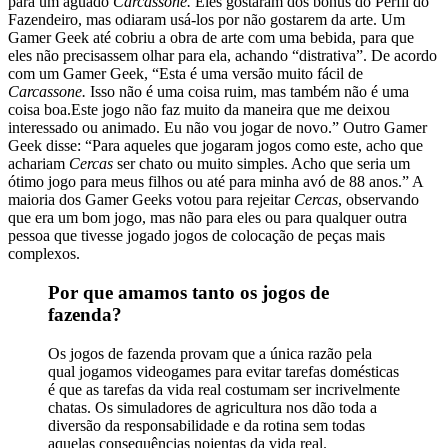
para um aguado
Carcassone
.
Eles gostaram dos bônus do Perfil do
Fazendeiro, mas odiaram usá-los por não gostarem da arte. Um
Gamer Geek até cobriu a obra de arte com uma bebida, para que
eles não precisassem olhar para ela, achando “distrativa”. De acordo
com um Gamer Geek, “Esta é uma versão muito fácil de
Carcassone
.
Isso não é uma coisa ruim, mas também não é uma
coisa boa.Este jogo não faz muito da maneira que me deixou
interessado ou animado. Eu não vou jogar de novo.” Outro Gamer
Geek disse: “Para aqueles que jogaram jogos como este, acho que
achariam
Cercas
ser chato ou muito simples. Acho que seria um
ótimo jogo para meus filhos ou até para minha avó de 88 anos.” A
maioria dos Gamer Geeks votou para rejeitar
Cercas
, observando
que era um bom jogo, mas não para eles ou para qualquer outra
pessoa que tivesse jogado jogos de colocação de peças mais
complexos.
Por que amamos tanto os jogos de
fazenda?
Os jogos de fazenda provam que a única razão pela
qual jogamos videogames para evitar tarefas domésticas
é que as tarefas da vida real costumam ser incrivelmente
chatas. Os simuladores de agricultura nos dão toda a
diversão da responsabilidade e da rotina sem todas
aquelas consequências nojentas da vida real.