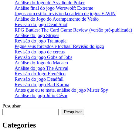
Análise do Jogo de Assalto de Poker
Análise final do jogo Werewolf: Extreme
Jogos com estilo: revisão da cadeira de jogos E-WIN
Análise do Jogo do Acampamento de Verão
Revisão do jogo Dead Shot
RPG Battles: The Card Game Review (versão pré-publicada)
Análise do jogo Stripes
Revisão do jogo Traintopia
Pegue seus forcados e tochas! Revisão do jogo
Revisão do jogo de cercas
Revisão do jogo Gobs of Jobs
Análise do Jogo do Macaco
Análise do jogo The Arrival
Revisão do Jogo Frenético
Revisão do jogo Deadfall
Revisão do jogo Bad Karma
Antes que eu te mate, análise do jogo Mister Spy
Análise do jogo Júlio César
Pesquisar
Pesquisar
Categories