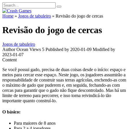
Skip
Search
to
for:
content
Home
»
Jogos de tabuleiro
»
Revisão do jogo de cercas
Revisão do jogo de cercas
Jogos de tabuleiro
Author
Ocean
Views
5
Published by
2020-01-09
Modified by
2023-01-07
Content
Se você possui gado, precisa de duas coisas desde o início: espaço e
meios para cercar esse espaço. Neste jogo, os jogadores assumirão a
responsabilidade de construir suas terras agrícolas, enchendo-as com
o máximo de gado que puderem e, em seguida, fechando-as com
cercas para garantir que o gado não fique descontrolado. Mas há um
limite de terreno para percorrer, e isso torna reivindicá-lo tão
importante quanto construí-lo.
O básico:
Para maiores de 8 anos
Para 2 a 4 jogadores