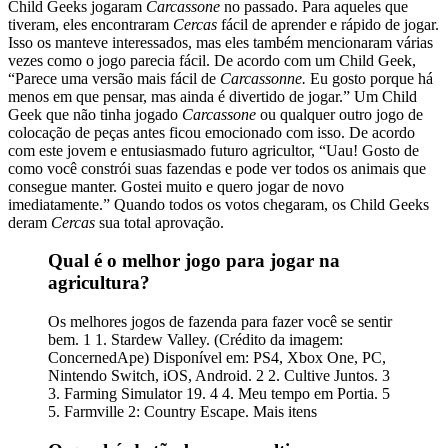
Child Geeks jogaram
Carcassone
no passado. Para aqueles que
tiveram, eles encontraram
Cercas
fácil de aprender e rápido de jogar.
Isso os manteve interessados, mas eles também mencionaram várias
vezes como o jogo parecia fácil. De acordo com um Child Geek,
“Parece uma versão mais fácil de
Carcassonne.
Eu gosto porque há
menos em que pensar, mas ainda é divertido de jogar.” Um Child
Geek que não tinha jogado
Carcassone
ou qualquer outro jogo de
colocação de peças antes ficou emocionado com isso. De acordo
com este jovem e entusiasmado futuro agricultor, “Uau! Gosto de
como você constrói suas fazendas e pode ver todos os animais que
consegue manter. Gostei muito e quero jogar de novo
imediatamente.” Quando todos os votos chegaram, os Child Geeks
deram
Cercas
sua total aprovação.
Qual é o melhor jogo para jogar na
agricultura?
Os melhores jogos de fazenda para fazer você se sentir
bem. 1 1. Stardew Valley. (Crédito da imagem:
ConcernedApe) Disponível em: PS4, Xbox One, PC,
Nintendo Switch, iOS, Android. 2 2. Cultive Juntos. 3
3. Farming Simulator 19. 4 4. Meu tempo em Portia. 5
5. Farmville 2: Country Escape. Mais itens