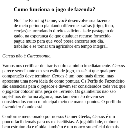
Como funciona o jogo de fazenda?
No The Farming Game, você desenvolve sua fazenda
de meio período plantando diferentes safras (trigo, feno,
cerejas) e arrendando direitos adicionais de pastagem de
gado, na esperança de que qualquer recurso fornecido
pague muito para que você possa encerrar seu dia.
trabalho e se tornar um agricultor em tempo integral.
Cercas
não é
Carcassonne.
Vamos nos certificar de tirar isso do caminho imediatamente.
Cercas
parece semelhante em seu estilo de jogo, mas é aí que qualquer
comparação deve terminar.
Cercas
é um jogo mais direto, mas
apresenta uma nova ideia de como pontuar. Os Perfis do Fazendeiro
são essenciais para o jogador e devem ser considerados toda vez que
o jogador colocar uma peça de Terreno. Os galinheiros não são
supérfluos de forma alguma, mas também não devem ser
considerados como o principal meio de marcar pontos. O perfil do
fazendeiro é onde está.
Conforme mencionado por nossos Gamer Geeks,
Cercas
é um
pouco fácil demais para os mais elitistas. A jogabilidade, embora
bem estruturada e rápida, também é um pouco superficial demais