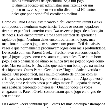
são os simuladores de agricultura. Seja um jogo
totalmente focado em administrar uma fazenda ou um
pouco mais, eles podem ser muito divertidos! Há tantos
deles que pode ser difícil escolher o melhor.
Como os Child Geeks, está ficando difícil encontrar Parent Geeks
com pouca ou nenhuma experiência. Todos os nossos jogadores
tiveram experiência anterior com
Carcassone
e jogos de colocação
de peças. Eles encontraram
Cercas
para ser fácil de aprender e
rápido de jogar. Nenhum deles encontrou falhas no jogo, mas
mencionaram que o jogo em si parecia um pouco fácil demais às
vezes e que normalmente procuravam jogos com mais profundidade.
De acordo com um Parent Geek, “Preciso levar em consideração
que já joguei jogos como esse antes e gosto deles. Este é um bom
jogo, e eu o chamaria de ótimo se nunca tivesse jogado jogos como
este. Mas eu tenho. Então, acho que este é um bom jogo, na melhor
das hipóteses. Outro Parent Geek disse: “Jogabilidade divertida e
rápida. Um pouco fácil, mas muito divertido de brincar com as
crianças. Isso parece um jogo de entrada para mim. Algo que você
aprende, ama e depois passa para algo maior. Eu jogaria de novo,
mas acabaria perdendo o interesse.” Quando todos os votos
chegaram, os Parent Geeks concordaram que o jogo era digno de
seu endosso.
Os Gamer Geeks sentiram que
Cercas
foi uma desculpa esfarrapada