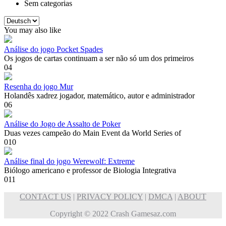
Sem categorias
Escolha
um
You may also like
idioma
Análise do jogo Pocket Spades
Os jogos de cartas continuam a ser não só um dos primeiros
0
4
Resenha do jogo Mur
Holandês xadrez jogador, matemático, autor e administrador
0
6
Análise do Jogo de Assalto de Poker
Duas vezes campeão do Main Event da World Series of
0
10
Análise final do jogo Werewolf: Extreme
Biólogo americano e professor de Biologia Integrativa
0
11
CONTACT US
|
PRIVACY POLICY
|
DMCA
|
ABOUT
Copyright © 2022 Crash Gamesaz.com