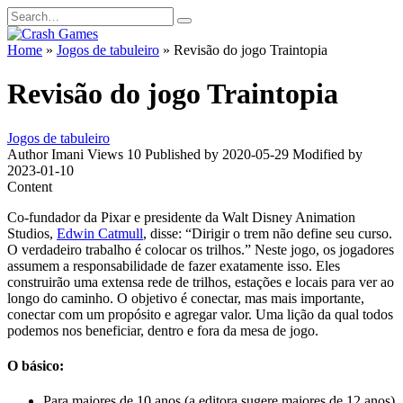
Skip
Search
to
for:
content
Home
»
Jogos de tabuleiro
»
Revisão do jogo Traintopia
Revisão do jogo Traintopia
Jogos de tabuleiro
Author
Imani
Views
10
Published by
2020-05-29
Modified by
2023-01-10
Content
Co-fundador da Pixar e presidente da Walt Disney Animation
Studios,
Edwin Catmull
, disse: “Dirigir o trem não define seu curso.
O verdadeiro trabalho é colocar os trilhos.” Neste jogo, os jogadores
assumem a responsabilidade de fazer exatamente isso. Eles
construirão uma extensa rede de trilhos, estações e locais para ver ao
longo do caminho. O objetivo é conectar, mas mais importante,
conectar com um propósito e agregar valor. Uma lição da qual todos
podemos nos beneficiar, dentro e fora da mesa de jogo.
O básico:
Para maiores de 10 anos (a editora sugere maiores de 12 anos)