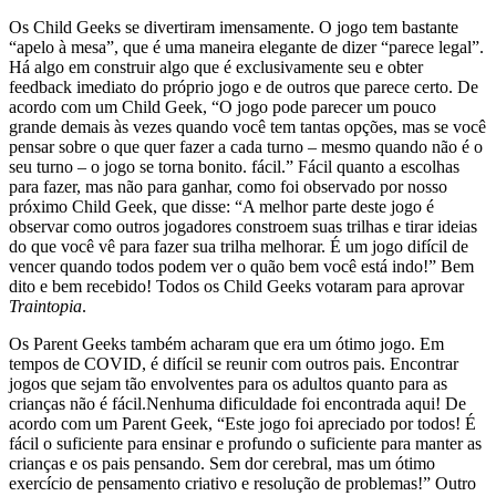
Os Child Geeks se divertiram imensamente. O jogo tem bastante
“apelo à mesa”, que é uma maneira elegante de dizer “parece legal”.
Há algo em construir algo que é exclusivamente seu e obter
feedback imediato do próprio jogo e de outros que parece certo. De
acordo com um Child Geek, “O jogo pode parecer um pouco
grande demais às vezes quando você tem tantas opções, mas se você
pensar sobre o que quer fazer a cada turno – mesmo quando não é o
seu turno – o jogo se torna bonito. fácil.” Fácil quanto a escolhas
para fazer, mas não para ganhar, como foi observado por nosso
próximo Child Geek, que disse: “A melhor parte deste jogo é
observar como outros jogadores constroem suas trilhas e tirar ideias
do que você vê para fazer sua trilha melhorar. É um jogo difícil de
vencer quando todos podem ver o quão bem você está indo!” Bem
dito e bem recebido! Todos os Child Geeks votaram para aprovar
Traintopia
.
Os Parent Geeks também acharam que era um ótimo jogo. Em
tempos de COVID, é difícil se reunir com outros pais. Encontrar
jogos que sejam tão envolventes para os adultos quanto para as
crianças não é fácil.Nenhuma dificuldade foi encontrada aqui! De
acordo com um Parent Geek, “Este jogo foi apreciado por todos! É
fácil o suficiente para ensinar e profundo o suficiente para manter as
crianças e os pais pensando. Sem dor cerebral, mas um ótimo
exercício de pensamento criativo e resolução de problemas!” Outro