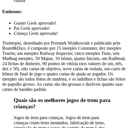
vitória
Endossos:
Gamer Geek aprovado!
Pai Geek aprovado!
Criança Geek aprovada!
Traintopia
, desenhado por Przemek Wojtkowiak e publicado pela
Board&Dice, é composto por 15 meeples Commuter, dez meeples
Tourist, um meeples Railway Inspector, cinco meeples Train, seis
Mailbag meeples, 50 Mapas, 10 bónus, quatro Iniciais, um Railhead,
24 fichas de dinheiro, 90 pontos de vitória (nos valores de um, três,
dez e 50), oito cartas de objetivo, nove cartas de rodada, um carro de
bônus de final de jogo e quatro cartas de ajuda ao jogador. Os
meeples são todos feitos de madeira, e os ladrilhos e fichas são feitos
de papelão grosso. As cartas são tão grossas e duráveis ​​quanto suas
cartas de baralho padrão.
Quais são os melhores jogos de trem para
crianças?
Jogos de trem para crianças. Jogos de trem para
crianças criam trens montados, fabricação de trens,
simulação de trem e jogos de corrida de trem Labo