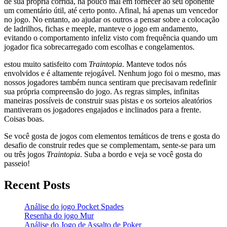
de sua própria corrida, há pouco mal em fornecer ao seu oponente
um comentário útil, até certo ponto. Afinal, há apenas um vencedor
no jogo. No entanto, ao ajudar os outros a pensar sobre a colocação
de ladrilhos, fichas e meeple, manteve o jogo em andamento,
evitando o comportamento infeliz visto com frequência quando um
jogador fica sobrecarregado com escolhas e congelamentos.
estou muito satisfeito com
Traintopia
. Manteve todos nós
envolvidos e é altamente rejogável. Nenhum jogo foi o mesmo, mas
nossos jogadores também nunca sentiram que precisavam redefinir
sua própria compreensão do jogo. As regras simples, infinitas
maneiras possíveis de construir suas pistas e os sorteios aleatórios
mantiveram os jogadores engajados e inclinados para a frente.
Coisas boas.
Se você gosta de jogos com elementos temáticos de trens e gosta do
desafio de construir redes que se complementam, sente-se para um
ou três jogos
Traintopia
. Suba a bordo e veja se você gosta do
passeio!
Recent Posts
Análise do jogo Pocket Spades
Resenha do jogo Mur
Análise do Jogo de Assalto de Poker