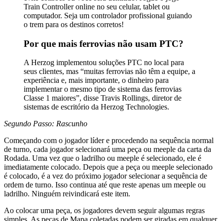
Train Controller online no seu celular, tablet ou
computador. Seja um controlador profissional guiando
o trem para os destinos corretos!
Por que mais ferrovias não usam PTC?
A Herzog implementou soluções PTC no local para
seus clientes, mas “muitas ferrovias não têm a equipe, a
experiência e, mais importante, o dinheiro para
implementar o mesmo tipo de sistema das ferrovias
Classe 1 maiores”, disse Travis Rollings, diretor de
sistemas de escritório da Herzog Technologies.
Segundo Passo: Rascunho
Começando com o jogador líder e procedendo na sequência normal
de turno, cada jogador selecionará uma peça ou meeple da carta da
Rodada. Uma vez que o ladrilho ou meeple é selecionado, ele é
imediatamente colocado. Depois que a peça ou meeple selecionado
é colocado, é a vez do próximo jogador selecionar a sequência de
ordem de turno. Isso continua até que reste apenas um meeple ou
ladrilho. Ninguém reivindicará este item.
Ao colocar uma peça, os jogadores devem seguir algumas regras
simples. As peças de Mapa coletadas podem ser giradas em qualquer