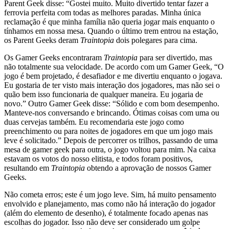
Parent Geek disse: “Gostei muito. Muito divertido tentar fazer a
ferrovia perfeita com todas as melhores paradas. Minha única
reclamação é que minha família não queria jogar mais enquanto o
tínhamos em nossa mesa. Quando o último trem entrou na estação,
os Parent Geeks deram
Traintopia
dois polegares para cima.
Os Gamer Geeks encontraram
Traintopia
para ser divertido, mas
não totalmente sua velocidade. De acordo com um Gamer Geek, “O
jogo é bem projetado, é desafiador e me divertiu enquanto o jogava.
Eu gostaria de ter visto mais interação dos jogadores, mas não sei o
quão bem isso funcionaria de qualquer maneira. Eu jogaria de
novo.” Outro Gamer Geek disse: “Sólido e com bom desempenho.
Manteve-nos conversando e brincando. Ótimas coisas com uma ou
duas cervejas também. Eu recomendaria este jogo como
preenchimento ou para noites de jogadores em que um jogo mais
leve é ​​solicitado.” Depois de percorrer os trilhos, passando de uma
mesa de gamer geek para outra, o jogo voltou para mim. Na caixa
estavam os votos do nosso elitista, e todos foram positivos,
resultando em
Traintopia
obtendo a aprovação de nossos Gamer
Geeks.
Não cometa erros; este é um jogo leve. Sim, há muito pensamento
envolvido e planejamento, mas como não há interação do jogador
(além do elemento de desenho), é totalmente focado apenas nas
escolhas do jogador. Isso não deve ser considerado um golpe