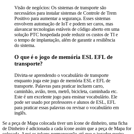
Visão de negócios: Os sistemas de transporte são
necessários para instalar sistemas de Controle de Trem
Positivo para aumentar a segurança. Esses sistemas
envolvem automação de IoT e podem ser caros, mas
alavancar tecnologias estáveis ​​de código aberto em uma
solução PTC hospedada pode reduzir os custos de TI e
o tempo de implantação, além de garantir a resiliência
do sistema.
O que é o jogo de memória ESL EFL de
transporte?
Divirta-se aprendendo o vocabulário de transporte
enquanto joga este jogo de memória ESL e EFL de
transporte. Palavras para praticar incluem carro,
caminhão, avião, trem, metrô, bicicleta, caminhada etc.
Este é um excelente jogo para ensinar vocabulário. Ele
pode ser usado por professores e alunos de ESL, EFL
para praticar essas palavras ou revisar o vocabulário em
inglês.
Se a peça de Mapa colocada tiver um ícone de dinheiro, uma ficha
de Dinheiro é adicionada a cada ícone assim que a peça de Mapa for
colocada. Aqui os tokens permanecerão até que o jogador queira