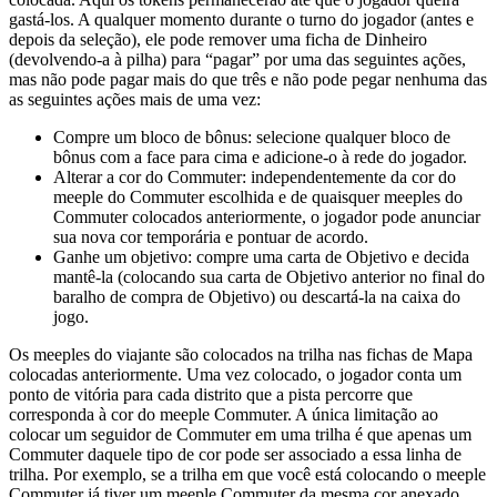
gastá-los. A qualquer momento durante o turno do jogador (antes e
depois da seleção), ele pode remover uma ficha de Dinheiro
(devolvendo-a à pilha) para “pagar” por uma das seguintes ações,
mas não pode pagar mais do que três e não pode pegar nenhuma das
as seguintes ações mais de uma vez:
Compre um bloco de bônus: selecione qualquer bloco de
bônus com a face para cima e adicione-o à rede do jogador.
Alterar a cor do Commuter: independentemente da cor do
meeple do Commuter escolhida e de quaisquer meeples do
Commuter colocados anteriormente, o jogador pode anunciar
sua nova cor temporária e pontuar de acordo.
Ganhe um objetivo: compre uma carta de Objetivo e decida
mantê-la (colocando sua carta de Objetivo anterior no final do
baralho de compra de Objetivo) ou descartá-la na caixa do
jogo.
Os meeples do viajante são colocados na trilha nas fichas de Mapa
colocadas anteriormente. Uma vez colocado, o jogador conta um
ponto de vitória para cada distrito que a pista percorre que
corresponda à cor do meeple Commuter. A única limitação ao
colocar um seguidor de Commuter em uma trilha é que apenas um
Commuter daquele tipo de cor pode ser associado a essa linha de
trilha. Por exemplo, se a trilha em que você está colocando o meeple
Commuter já tiver um meeple Commuter da mesma cor anexado,