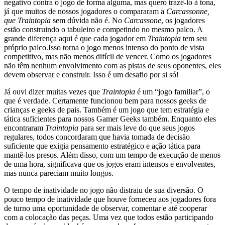
negativo contra o jogo de forma alguma, mas quero trazê-lo à tona,
já que muitos de nossos jogadores o compararam a
Carcassonne,
que
Traintopia
sem dúvida não é. No
Carcassone
, os jogadores
estão construindo o tabuleiro e competindo no mesmo palco. A
grande diferença aqui é que cada jogador em
Traintopia
tem seu
próprio palco.Isso torna o jogo menos intenso do ponto de vista
competitivo, mas não menos difícil de vencer. Como os jogadores
não têm nenhum envolvimento com as pistas de seus oponentes, eles
devem observar e construir. Isso é um desafio por si só!
Já ouvi dizer muitas vezes que
Traintopia
é um “jogo familiar”, o
que é verdade. Certamente funcionou bem para nossos geeks de
crianças e geeks de pais. Também é um jogo que tem estratégia e
tática suficientes para nossos Gamer Geeks também. Enquanto eles
encontraram
Traintopia
para ser mais leve do que seus jogos
regulares, todos concordaram que havia tomada de decisão
suficiente que exigia pensamento estratégico e ação tática para
mantê-los presos. Além disso, com um tempo de execução de menos
de uma hora, significava que os jogos eram intensos e envolventes,
mas nunca pareciam muito longos.
O tempo de inatividade no jogo não distraiu de sua diversão. O
pouco tempo de inatividade que houve forneceu aos jogadores fora
de turno uma oportunidade de observar, comentar e até cooperar
com a colocação das peças. Uma vez que todos estão participando