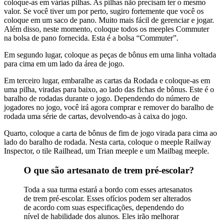
coloque-as em várias pilhas. As pilhas não precisam ter o mesmo
valor. Se você tiver um por perto, sugiro fortemente que você os
coloque em um saco de pano. Muito mais fácil de gerenciar e jogar.
Além disso, neste momento, coloque todos os meeples Commuter
na bolsa de pano fornecida. Esta é a bolsa “Commuter”.
Em segundo lugar, coloque as peças de bônus em uma linha voltada
para cima em um lado da área de jogo.
Em terceiro lugar, embaralhe as cartas da Rodada e coloque-as em
uma pilha, viradas para baixo, ao lado das fichas de bônus. Este é o
baralho de rodadas durante o jogo. Dependendo do número de
jogadores no jogo, você irá agora comprar e remover do baralho de
rodada uma série de cartas, devolvendo-as à caixa do jogo.
Quarto, coloque a carta de bônus de fim de jogo virada para cima ao
lado do baralho de rodada. Nesta carta, coloque o meeple Railway
Inspector, o tile Railhead, um Trian meeple e um Mailbag meeple.
O que são artesanato de trem pré-escolar?
Toda a sua turma estará a bordo com esses artesanatos
de trem pré-escolar. Esses ofícios podem ser alterados
de acordo com suas especificações, dependendo do
nível de habilidade dos alunos. Eles irão melhorar