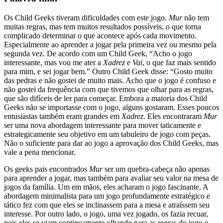
Os Child Geeks tiveram dificuldades com este jogo.
Mur
não tem
muitas regras, mas tem muitos resultados possíveis, o que torna
complicado determinar o que acontece após cada movimento.
Especialmente ao aprender a jogar pela primeira vez ou mesmo pela
segunda vez. De acordo com um Child Geek, “Acho o jogo
interessante, mas vou me ater a
Xadrez
e
Vai
, o que faz mais sentido
para mim, e sei jogar bem.” Outro Child Geek disse: “Gosto muito
das pedras e não gostei de muito mais. Acho que o jogo é confuso e
não gostei da frequência com que tivemos que olhar para as regras,
que são difíceis de ler para começar. Embora a maioria dos Child
Geeks não se importasse com o jogo, alguns gostaram. Esses poucos
entusiastas também eram grandes em
Xadrez
. Eles encontraram
Mur
ser uma nova abordagem interessante para mover taticamente e
estrategicamente seu objetivo em um tabuleiro de jogo com peças.
Não o suficiente para dar ao jogo a aprovação dos Child Geeks, mas
vale a pena mencionar.
Os geeks pais encontrados
Mur
ser um quebra-cabeça não apenas
para aprender a jogar, mas também para avaliar seu valor na mesa de
jogos da família. Um em mãos, eles acharam o jogo fascinante. A
abordagem minimalista para um jogo profundamente estratégico e
tático fez com que eles se inclinassem para a mesa e atraíssem seu
interesse. Por outro lado, o jogo, uma vez jogado, os fazia recuar,
pois eles se viam continuamente olhando para as regras do jogo e