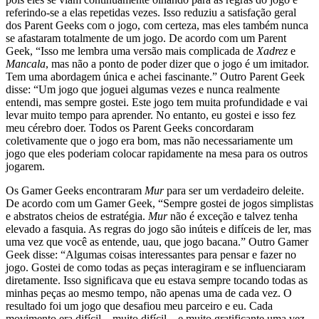
referindo-se a elas repetidas vezes. Isso reduziu a satisfação geral
dos Parent Geeks com o jogo, com certeza, mas eles também nunca
se afastaram totalmente de um jogo. De acordo com um Parent
Geek, “Isso me lembra uma versão mais complicada de
Xadrez
e
Mancala
, mas não a ponto de poder dizer que o jogo é um imitador.
Tem uma abordagem única e achei fascinante.” Outro Parent Geek
disse: “Um jogo que joguei algumas vezes e nunca realmente
entendi, mas sempre gostei. Este jogo tem muita profundidade e vai
levar muito tempo para aprender. No entanto, eu gostei e isso fez
meu cérebro doer. Todos os Parent Geeks concordaram
coletivamente que o jogo era bom, mas não necessariamente um
jogo que eles poderiam colocar rapidamente na mesa para os outros
jogarem.
Os Gamer Geeks encontraram
Mur
para ser um verdadeiro deleite.
De acordo com um Gamer Geek, “Sempre gostei de jogos simplistas
e abstratos cheios de estratégia.
Mur
não é exceção e talvez tenha
elevado a fasquia. As regras do jogo são inúteis e difíceis de ler, mas
uma vez que você as entende, uau, que jogo bacana.” Outro Gamer
Geek disse: “Algumas coisas interessantes para pensar e fazer no
jogo. Gostei de como todas as peças interagiram e se influenciaram
diretamente. Isso significava que eu estava sempre tocando todas as
minhas peças ao mesmo tempo, não apenas uma de cada vez. O
resultado foi um jogo que desafiou meu parceiro e eu. Cada
movimento era difícil – muito difícil – e muito gratificante uma vez