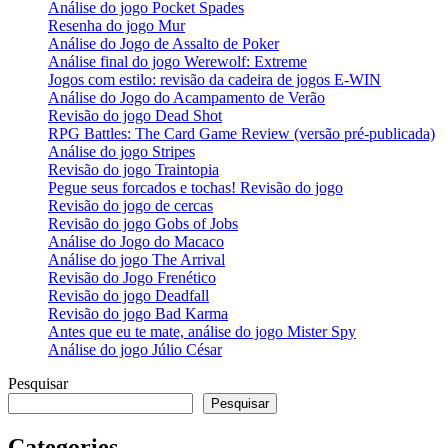
Análise do jogo Pocket Spades
Resenha do jogo Mur
Análise do Jogo de Assalto de Poker
Análise final do jogo Werewolf: Extreme
Jogos com estilo: revisão da cadeira de jogos E-WIN
Análise do Jogo do Acampamento de Verão
Revisão do jogo Dead Shot
RPG Battles: The Card Game Review (versão pré-publicada)
Análise do jogo Stripes
Revisão do jogo Traintopia
Pegue seus forcados e tochas! Revisão do jogo
Revisão do jogo de cercas
Revisão do jogo Gobs of Jobs
Análise do Jogo do Macaco
Análise do jogo The Arrival
Revisão do Jogo Frenético
Revisão do jogo Deadfall
Revisão do jogo Bad Karma
Antes que eu te mate, análise do jogo Mister Spy
Análise do jogo Júlio César
Pesquisar
Pesquisar
Categories