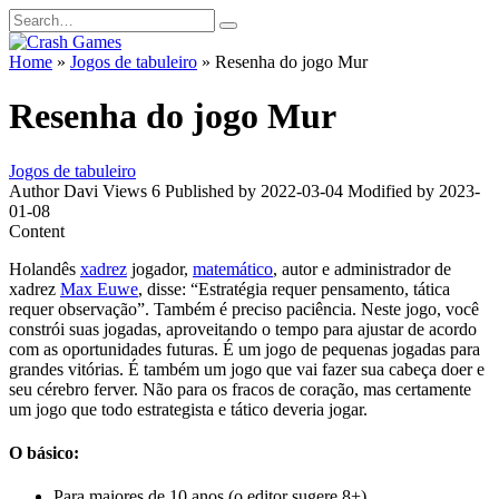
Skip
Search
to
for:
content
Home
»
Jogos de tabuleiro
»
Resenha do jogo Mur
Resenha do jogo Mur
Jogos de tabuleiro
Author
Davi
Views
6
Published by
2022-03-04
Modified by
2023-
01-08
Content
Holandês
xadrez
jogador,
matemático
, autor e administrador de
xadrez
Max Euwe
, disse: “Estratégia requer pensamento, tática
requer observação”. Também é preciso paciência. Neste jogo, você
constrói suas jogadas, aproveitando o tempo para ajustar de acordo
com as oportunidades futuras. É um jogo de pequenas jogadas para
grandes vitórias. É também um jogo que vai fazer sua cabeça doer e
seu cérebro ferver. Não para os fracos de coração, mas certamente
um jogo que todo estrategista e tático deveria jogar.
O básico:
Para maiores de 10 anos (o editor sugere 8+)