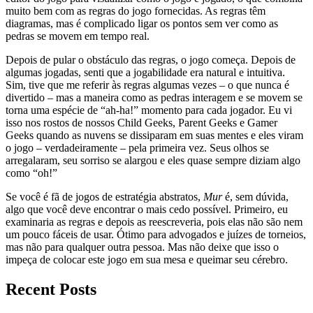
muito bem com as regras do jogo fornecidas. As regras têm
diagramas, mas é complicado ligar os pontos sem ver como as
pedras se movem em tempo real.
Depois de pular o obstáculo das regras, o jogo começa. Depois de
algumas jogadas, senti que a jogabilidade era natural e intuitiva.
Sim, tive que me referir às regras algumas vezes – o que nunca é
divertido – mas a maneira como as pedras interagem e se movem se
torna uma espécie de “ah-ha!” momento para cada jogador. Eu vi
isso nos rostos de nossos Child Geeks, Parent Geeks e Gamer
Geeks quando as nuvens se dissiparam em suas mentes e eles viram
o jogo – verdadeiramente – pela primeira vez. Seus olhos se
arregalaram, seu sorriso se alargou e eles quase sempre diziam algo
como “oh!”
Se você é fã de jogos de estratégia abstratos,
Mur
é, sem dúvida,
algo que você deve encontrar o mais cedo possível. Primeiro, eu
examinaria as regras e depois as reescreveria, pois elas não são nem
um pouco fáceis de usar. Ótimo para advogados e juízes de torneios,
mas não para qualquer outra pessoa. Mas não deixe que isso o
impeça de colocar este jogo em sua mesa e queimar seu cérebro.
Recent Posts