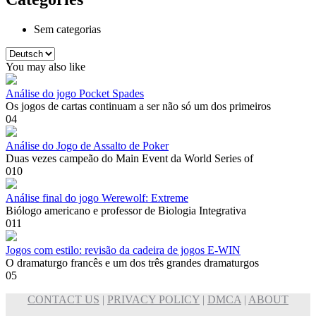
Sem categorias
Escolha
um
You may also like
idioma
Análise do jogo Pocket Spades
Os jogos de cartas continuam a ser não só um dos primeiros
0
4
Análise do Jogo de Assalto de Poker
Duas vezes campeão do Main Event da World Series of
0
10
Análise final do jogo Werewolf: Extreme
Biólogo americano e professor de Biologia Integrativa
0
11
Jogos com estilo: revisão da cadeira de jogos E-WIN
O dramaturgo francês e um dos três grandes dramaturgos
0
5
CONTACT US
|
PRIVACY POLICY
|
DMCA
|
ABOUT