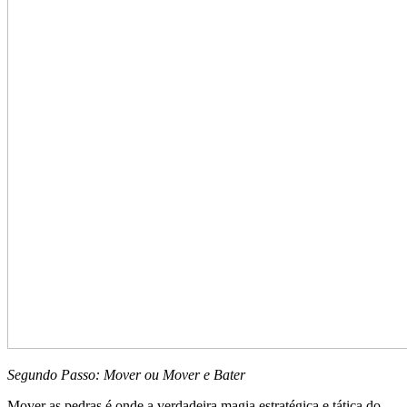
Segundo Passo: Mover ou Mover e Bater
Mover as pedras é onde a verdadeira magia estratégica e tática do