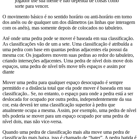
jogador use sua mente e não dependa de coisas como
sorte para vencer.
O movimento básico é no sentido horário ou anti-horário em torno
dos anéis ou de qualquer um dos diâmetros (as linhas que interagem
com os anéis), mas somente depois de colocados no tabuleiro.
Até onde uma pedra pode se mover é baseada em sua classificação.
As classificações vão de um a sete. Uma classificação é atribuída a
uma pedra com base em quantas pedras adjacentes ela possui da
mesma cor. Os jogadores movem suas pedras ao redor do tabuleiro,
criando interseções adjacentes. Uma pedra de nível dois move dois
espaços, uma pedra de nível três move três espaços e assim por
diante
Mover uma pedra para qualquer espaço desocupado é sempre
permitido e a distância total que ela pode mover é baseada em sua
classificação.. Se, no entanto, o espaço para onde a pedra está a ser
deslocada for ocupado por outra pedra, independentemente da sua
cor, esta deverá ter uma classificação superior à pedra que
atualmente ocupa a mesma. Assim, por exemplo, uma pedra de nível
três poderia se mover para um espaço ocupado por uma pedra de
nível dois, mas não vice-versa.
Quando uma pedra de classificação mais alta move uma pedra de
classificação mais baixa, isso é chamado de “bater”. A pedra batida é