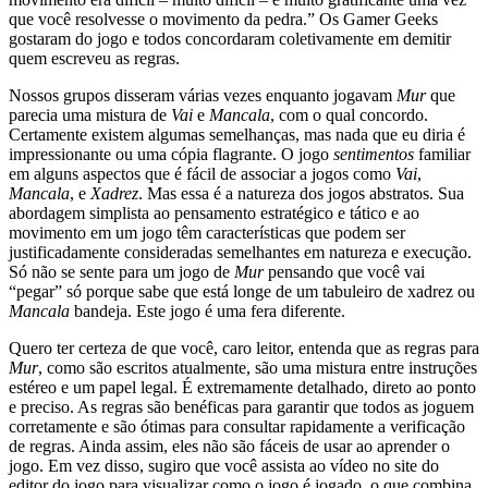
que você resolvesse o movimento da pedra.” Os Gamer Geeks
gostaram do jogo e todos concordaram coletivamente em demitir
quem escreveu as regras.
Nossos grupos disseram várias vezes enquanto jogavam
Mur
que
parecia uma mistura de
Vai
e
Mancala
, com o qual concordo.
Certamente existem algumas semelhanças, mas nada que eu diria é
impressionante ou uma cópia flagrante. O jogo
sentimentos
familiar
em alguns aspectos que é fácil de associar a jogos como
Vai
,
Mancala
, e
Xadrez
. Mas essa é a natureza dos jogos abstratos. Sua
abordagem simplista ao pensamento estratégico e tático e ao
movimento em um jogo têm características que podem ser
justificadamente consideradas semelhantes em natureza e execução.
Só não se sente para um jogo de
Mur
pensando que você vai
“pegar” só porque sabe que está longe de um tabuleiro de xadrez ou
Mancala
bandeja. Este jogo é uma fera diferente.
Quero ter certeza de que você, caro leitor, entenda que as regras para
Mur
, como são escritos atualmente, são uma mistura entre instruções
estéreo e um papel legal. É extremamente detalhado, direto ao ponto
e preciso. As regras são benéficas para garantir que todos as joguem
corretamente e são ótimas para consultar rapidamente a verificação
de regras. Ainda assim, eles não são fáceis de usar ao aprender o
jogo. Em vez disso, sugiro que você assista ao vídeo no site do
editor do jogo para visualizar como o jogo é jogado, o que combina