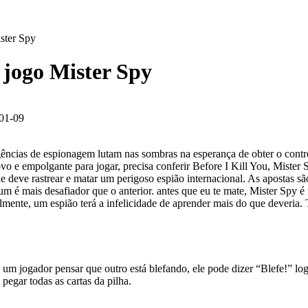
ister Spy
o jogo Mister Spy
01-09
gências de espionagem lutam nas sombras na esperança de obter o contr
 e empolgante para jogar, precisa conferir Before I Kill You, Mister Sp
 deve rastrear e matar um perigoso espião internacional. As apostas sã
da um é mais desafiador que o anterior. antes que eu te mate, Mister Sp
mente, um espião terá a infelicidade de aprender mais do que deveria. 
jogador pensar que outro está blefando, ele pode dizer “Blefe!” logo
 pegar todas as cartas da pilha.