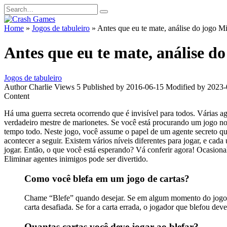
Skip
Search
to
for:
content
Home
»
Jogos de tabuleiro
»
Antes que eu te mate, análise do jogo M
Antes que eu te mate, análise d
Jogos de tabuleiro
Author
Charlie
Views
5
Published by
2016-06-15
Modified by
2023-
Content
Há uma guerra secreta ocorrendo que é invisível para todos. Várias a
verdadeiro mestre de marionetes. Se você está procurando um jogo novo
tempo todo. Neste jogo, você assume o papel de um agente secreto que
acontecer a seguir. Existem vários níveis diferentes para jogar, e ca
jogar. Então, o que você está esperando? Vá conferir agora! Ocasional
Eliminar agentes inimigos pode ser divertido.
Como você blefa em um jogo de cartas?
Chame “Blefe” quando desejar. Se em algum momento do jogo um 
carta desafiada. Se for a carta errada, o jogador que blefou deve
Quantas cartas você deve jogar ao blefar?