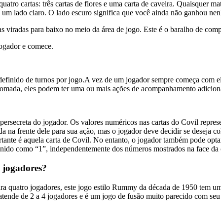
uatro cartas: três cartas de flores e uma carta de caveira. Quaisquer ma
e um lado claro. O lado escuro significa que você ainda não ganhou n
as viradas para baixo no meio da área de jogo. Este é o baralho de com
jogador e comece.
efinido de turnos por jogo.A vez de um jogador sempre começa com ele
tomada, eles podem ter uma ou mais ações de acompanhamento adiciona
upersecreta do jogador. Os valores numéricos nas cartas do Covil repre
a na frente dele para sua ação, mas o jogador deve decidir se deseja co
ante é aquela carta de Covil. No entanto, o jogador também pode optar 
definido como “1”, independentemente dos números mostrados na face da 
 jogadores?
 quatro jogadores, este jogo estilo Rummy da década de 1950 tem uma
nde de 2 a 4 jogadores e é um jogo de fusão muito parecido com se