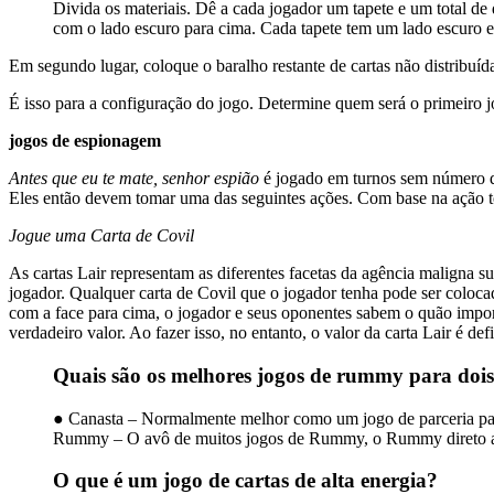
Divida os materiais. Dê a cada jogador um tapete e um total de q
com o lado escuro para cima. Cada tapete tem um lado escuro 
Em segundo lugar, coloque o baralho restante de cartas não distribuíd
É isso para a configuração do jogo. Determine quem será o primeiro 
jogos de espionagem
Antes que eu te mate, senhor espião
é jogado em turnos sem número d
Eles então devem tomar uma das seguintes ações. Com base na ação 
Jogue uma Carta de Covil
As cartas Lair representam as diferentes facetas da agência maligna s
jogador. Qualquer carta de Covil que o jogador tenha pode ser colocad
com a face para cima, o jogador e seus oponentes sabem o quão import
verdadeiro valor. Ao fazer isso, no entanto, o valor da carta Lair é 
Quais são os melhores jogos de rummy para dois
● Canasta – Normalmente melhor como um jogo de parceria para
Rummy – O avô de muitos jogos de Rummy, o Rummy direto ate
O que é um jogo de cartas de alta energia?