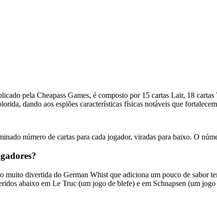
blicado pela Cheapass Games, é composto por 15 cartas Lair, 18 cartas Ta
orida, dando aos espiões características físicas notáveis ​​que fortalece
erminado número de cartas para cada jogador, viradas para baixo. O núm
ogadores?
o muito divertida do German Whist que adiciona um pouco de sabor temá
geridos abaixo em Le Truc (um jogo de blefe) e em Schnapsen (um jogo m