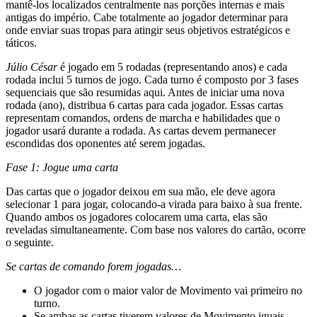
mantê-los localizados centralmente nas porções internas e mais
antigas do império. Cabe totalmente ao jogador determinar para
onde enviar suas tropas para atingir seus objetivos estratégicos e
táticos.
Júlio César
é jogado em 5 rodadas (representando anos) e cada
rodada inclui 5 turnos de jogo. Cada turno é composto por 3 fases
sequenciais que são resumidas aqui. Antes de iniciar uma nova
rodada (ano), distribua 6 cartas para cada jogador. Essas cartas
representam comandos, ordens de marcha e habilidades que o
jogador usará durante a rodada. As cartas devem permanecer
escondidas dos oponentes até serem jogadas.
Fase 1: Jogue uma carta
Das cartas que o jogador deixou em sua mão, ele deve agora
selecionar 1 para jogar, colocando-a virada para baixo à sua frente.
Quando ambos os jogadores colocarem uma carta, elas são
reveladas simultaneamente. Com base nos valores do cartão, ocorre
o seguinte.
Se cartas de comando forem jogadas…
O jogador com o maior valor de Movimento vai primeiro no
turno.
Se ambas as cartas tiverem valores de Movimento iguais,