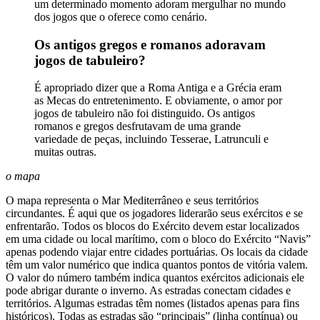
um determinado momento adoram mergulhar no mundo
dos jogos que o oferece como cenário.
Os antigos gregos e romanos adoravam
jogos de tabuleiro?
É apropriado dizer que a Roma Antiga e a Grécia eram
as Mecas do entretenimento. E obviamente, o amor por
jogos de tabuleiro não foi distinguido. Os antigos
romanos e gregos desfrutavam de uma grande
variedade de peças, incluindo Tesserae, Latrunculi e
muitas outras.
o mapa
O mapa representa o Mar Mediterrâneo e seus territórios
circundantes. É aqui que os jogadores liderarão seus exércitos e se
enfrentarão. Todos os blocos do Exército devem estar localizados
em uma cidade ou local marítimo, com o bloco do Exército “Navis”
apenas podendo viajar entre cidades portuárias. Os locais da cidade
têm um valor numérico que indica quantos pontos de vitória valem.
O valor do número também indica quantos exércitos adicionais ele
pode abrigar durante o inverno. As estradas conectam cidades e
territórios. Algumas estradas têm nomes (listados apenas para fins
históricos). Todas as estradas são “principais” (linha contínua) ou