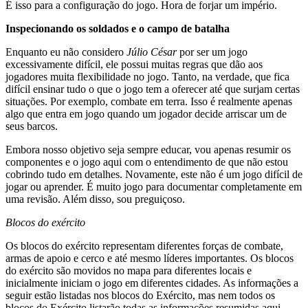
É isso para a configuração do jogo. Hora de forjar um império.
Inspecionando os soldados e o campo de batalha
Enquanto eu não considero
Júlio César
por ser um jogo
excessivamente difícil, ele possui muitas regras que dão aos
jogadores muita flexibilidade no jogo. Tanto, na verdade, que fica
difícil ensinar tudo o que o jogo tem a oferecer até que surjam certas
situações. Por exemplo, combate em terra. Isso é realmente apenas
algo que entra em jogo quando um jogador decide arriscar um de
seus barcos.
Embora nosso objetivo seja sempre educar, vou apenas resumir os
componentes e o jogo aqui com o entendimento de que não estou
cobrindo tudo em detalhes. Novamente, este não é um jogo difícil de
jogar ou aprender. É muito jogo para documentar completamente em
uma revisão. Além disso, sou preguiçoso.
Blocos do exército
Os blocos do exército representam diferentes forças de combate,
armas de apoio e cerco e até mesmo líderes importantes. Os blocos
do exército são movidos no mapa para diferentes locais e
inicialmente iniciam o jogo em diferentes cidades. As informações a
seguir estão listadas nos blocos do Exército, mas nem todos os
blocos do Exército listarão todas as informações resumidas aqui.