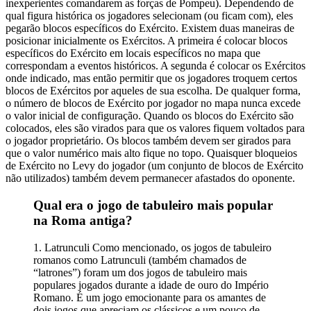
inexperientes comandarem as forças de Pompeu). Dependendo de
qual figura histórica os jogadores selecionam (ou ficam com), eles
pegarão blocos específicos do Exército. Existem duas maneiras de
posicionar inicialmente os Exércitos. A primeira é colocar blocos
específicos do Exército em locais específicos no mapa que
correspondam a eventos históricos. A segunda é colocar os Exércitos
onde indicado, mas então permitir que os jogadores troquem certos
blocos de Exércitos por aqueles de sua escolha. De qualquer forma,
o número de blocos de Exército por jogador no mapa nunca excede
o valor inicial de configuração. Quando os blocos do Exército são
colocados, eles são virados para que os valores fiquem voltados para
o jogador proprietário. Os blocos também devem ser girados para
que o valor numérico mais alto fique no topo. Quaisquer bloqueios
de Exército no Levy do jogador (um conjunto de blocos de Exército
não utilizados) também devem permanecer afastados do oponente.
Qual era o jogo de tabuleiro mais popular
na Roma antiga?
1. Latrunculi Como mencionado, os jogos de tabuleiro
romanos como Latrunculi (também chamados de
“latrones”) foram um dos jogos de tabuleiro mais
populares jogados durante a idade de ouro do Império
Romano. É um jogo emocionante para os amantes de
dois jogos que apreciam os clássicos e um pouco de