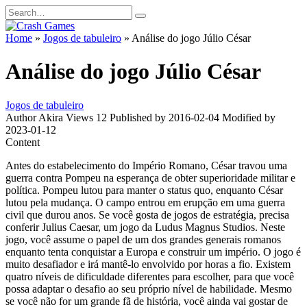
Skip
Search
to
for:
content
Home
»
Jogos de tabuleiro
»
Análise do jogo Júlio César
Análise do jogo Júlio César
Jogos de tabuleiro
Author
Akira
Views
12
Published by
2016-02-04
Modified by
2023-01-12
Content
Antes do estabelecimento do Império Romano, César travou uma
guerra contra Pompeu na esperança de obter superioridade militar e
política. Pompeu lutou para manter o status quo, enquanto César
lutou pela mudança. O campo entrou em erupção em uma guerra
civil que durou anos. Se você gosta de jogos de estratégia, precisa
conferir Julius Caesar, um jogo da Ludus Magnus Studios. Neste
jogo, você assume o papel de um dos grandes generais romanos
enquanto tenta conquistar a Europa e construir um império. O jogo é
muito desafiador e irá mantê-lo envolvido por horas a fio. Existem
quatro níveis de dificuldade diferentes para escolher, para que você
possa adaptar o desafio ao seu próprio nível de habilidade. Mesmo
se você não for um grande fã de história, você ainda vai gostar de