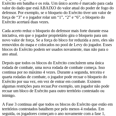
Exército em batalha e os rola. Um único acerto é marcado para cada
valor do dado que está ABAIXO do valor atual do poder de fogo do
defensor. Por exemplo, se o bloqueio do Exército tiver um valor de
força de “3” e o jogador rolar um “1”, “2” e “6”, o bloqueio do
Exército acertará duas vezes.
Cada acerto reduz o bloqueio do defensor mais forte durante essa
iniciativa, em que o jogador proprietário gira o bloqueio para um
novo valor de força. Se a força do bloco for reduzida a zero, eles são
removidos do mapa e colocados no pool de Levy do jogador. Esses
blocos do Exército podem ser usados ​​novamente, mas não para o
ano atual.
Depois que todos os blocos do Exército concluírem uma única
rodada de combate, uma nova rodada de combate começa. Isso
continua por no máximo 4 vezes. Durante a segunda, terceira e
quarta rodadas de combate, o jogador pode recuar o bloqueio do
Exército por sua vez, em vez de entrar em combate. Existem
algumas restrições para recuar.Por exemplo, um jogador não pode
recuar um bloco de Exército para outro território contestado ou
inimigo.
A Fase 3 continua até que todos os blocos do Exército que estão em
territórios contestados batalhem por pelo menos 4 rodadas. Em
seguida, os jogadores começam o ano novamente com a fase 1,