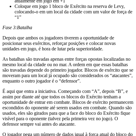
atualmente em jogo em +1
Coloque em jogo 1 bloco de Exército na reserva de Levy,
colocando-o em um local da cidade com um valor de força de
“1”
Fase 3:
Batalha
Depois que ambos os jogadores tiverem a oportunidade de
posicionar seus exércitos, reforçar posições e colocar novas
unidades em jogo, é hora de lutar pela superioridade.
As batalhas são travadas apenas entre forças opostas localizadas no
mesmo local da cidade ou no mar. A ordem em que essas batalhas
são travadas depende do primeiro jogador. Blocos de exército que se
moveram para um local já ocupado são considerados os “atacantes”,
enquanto o outro jogador é o “defensor”.
É aqui que entra a iniciativa. Começando com “A”, depois “B”, e
assim por diante até que todos os blocos do Exército tenham a
oportunidade de entrar em combate. Blocos de exército permanecem
escondidos do oponente até serem usados ​​em combate. Quando são
usados, eles são girados para que a face do bloco do Exército fique
visível para o oponente (talvez pela primeira vez no jogo). O
defensor sempre vai antes do atacante.
O jogador pega um número de dados igual à força atual do bloco do