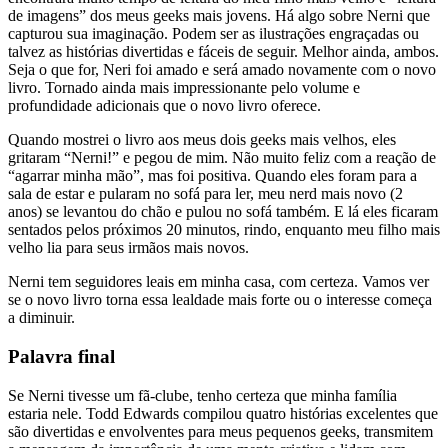
de imagens” dos meus geeks mais jovens. Há algo sobre Nerni que
capturou sua imaginação. Podem ser as ilustrações engraçadas ou
talvez as histórias divertidas e fáceis de seguir. Melhor ainda, ambos.
Seja o que for, Neri foi amado e será amado novamente com o novo
livro. Tornado ainda mais impressionante pelo volume e
profundidade adicionais que o novo livro oferece.
Quando mostrei o livro aos meus dois geeks mais velhos, eles
gritaram “Nerni!” e pegou de mim. Não muito feliz com a reação de
“agarrar minha mão”, mas foi positiva. Quando eles foram para a
sala de estar e pularam no sofá para ler, meu nerd mais novo (2
anos) se levantou do chão e pulou no sofá também. E lá eles ficaram
sentados pelos próximos 20 minutos, rindo, enquanto meu filho mais
velho lia para seus irmãos mais novos.
Nerni tem seguidores leais em minha casa, com certeza. Vamos ver
se o novo livro torna essa lealdade mais forte ou o interesse começa
a diminuir.
Palavra final
Se Nerni tivesse um fã-clube, tenho certeza que minha família
estaria nele. Todd Edwards compilou quatro histórias excelentes que
são divertidas e envolventes para meus pequenos geeks, transmitem