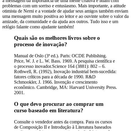
a mensagem da importância de uma mente criativa e lidam com
problemas com um sorriso e entusiasmo. Mais importante, a atitude
otimista de Nerni e a vontade de ajudar seus amigos também enviam
uma mensagem muito positiva ao leitor e ao ouvinte sobre o valor da
amizade, da comunidade e da ajuda aos outros. Tudo isso e um
relógio falante como ajudante também!
Quais são os melhores livros sobre o
processo de inovação?
Manual de Oslo (3ª ed.). Paris: OCDE Publishing.
Price, W. J. e L. W. Bass. 1969. A pesquisa científica e
o processo inovador.Science 164 (3881): 802 – 6.
Rothwell, R. (1992), Inovação industrial bem-sucedida:
fatores críticos para a década de 1990. R&D
Schmookler, J. 1966. Invenção e crescimento
econômico. Cambridge, MA: Harvard University Press.
2001.
O que devo procurar ao comprar um
curso baseado em literatura?
Consulte o vendedor antes da compra. Para os cursos
de Composição II e Introdução à Literatura baseados