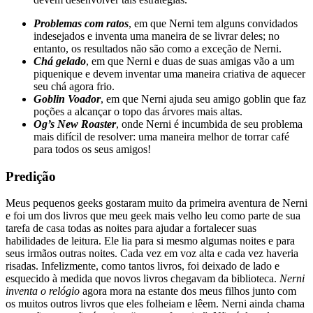
Problemas com ratos
, em que Nerni tem alguns convidados
indesejados e inventa uma maneira de se livrar deles; no
entanto, os resultados não são como a exceção de Nerni.
Chá gelado
, em que Nerni e duas de suas amigas vão a um
piquenique e devem inventar uma maneira criativa de aquecer
seu chá agora frio.
Goblin Voador
, em que Nerni ajuda seu amigo goblin que faz
poções a alcançar o topo das árvores mais altas.
Og’s New Roaster
, onde Nerni é incumbida de seu problema
mais difícil de resolver: uma maneira melhor de torrar café
para todos os seus amigos!
Predição
Meus pequenos geeks gostaram muito da primeira aventura de Nerni
e foi um dos livros que meu geek mais velho leu como parte de sua
tarefa de casa todas as noites para ajudar a fortalecer suas
habilidades de leitura. Ele lia para si mesmo algumas noites e para
seus irmãos outras noites. Cada vez em voz alta e cada vez haveria
risadas. Infelizmente, como tantos livros, foi deixado de lado e
esquecido à medida que novos livros chegavam da biblioteca.
Nerni
inventa o relógio
agora mora na estante dos meus filhos junto com
os muitos outros livros que eles folheiam e lêem. Nerni ainda chama