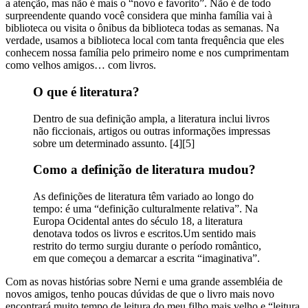
a atenção, mas não é mais o “novo e favorito”. Não é de todo
surpreendente quando você considera que minha família vai à
biblioteca ou visita o ônibus da biblioteca todas as semanas. Na
verdade, usamos a biblioteca local com tanta frequência que eles
conhecem nossa família pelo primeiro nome e nos cumprimentam
como velhos amigos… com livros.
O que é literatura?
Dentro de sua definição ampla, a literatura inclui livros
não ficcionais, artigos ou outras informações impressas
sobre um determinado assunto. [4][5]
Como a definição de literatura mudou?
As definições de literatura têm variado ao longo do
tempo: é uma “definição culturalmente relativa”. Na
Europa Ocidental antes do século 18, a literatura
denotava todos os livros e escritos.Um sentido mais
restrito do termo surgiu durante o período romântico,
em que começou a demarcar a escrita “imaginativa”.
Com as novas histórias sobre Nerni e uma grande assembléia de
novos amigos, tenho poucas dúvidas de que o livro mais novo
encontrará muito tempo de leitura do meu filho mais velho e “leitura