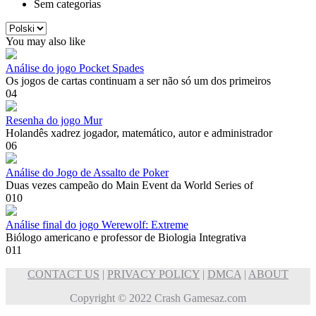
Sem categorias
Escolha
um
You may also like
idioma
Análise do jogo Pocket Spades
Os jogos de cartas continuam a ser não só um dos primeiros
0
4
Resenha do jogo Mur
Holandês xadrez jogador, matemático, autor e administrador
0
6
Análise do Jogo de Assalto de Poker
Duas vezes campeão do Main Event da World Series of
0
10
Análise final do jogo Werewolf: Extreme
Biólogo americano e professor de Biologia Integrativa
0
11
CONTACT US
|
PRIVACY POLICY
|
DMCA
|
ABOUT
Copyright © 2022 Crash Gamesaz.com