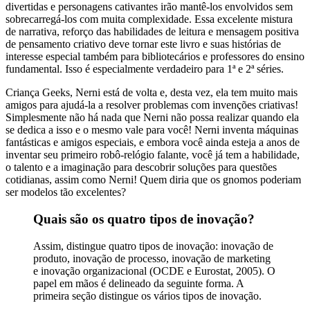
divertidas e personagens cativantes irão mantê-los envolvidos sem
sobrecarregá-los com muita complexidade. Essa excelente mistura
de narrativa, reforço das habilidades de leitura e mensagem positiva
de pensamento criativo deve tornar este livro e suas histórias de
interesse especial também para bibliotecários e professores do ensino
fundamental. Isso é especialmente verdadeiro para 1ª e 2ª séries.
Criança Geeks, Nerni está de volta e, desta vez, ela tem muito mais
amigos para ajudá-la a resolver problemas com invenções criativas!
Simplesmente não há nada que Nerni não possa realizar quando ela
se dedica a isso e o mesmo vale para você! Nerni inventa máquinas
fantásticas e amigos especiais, e embora você ainda esteja a anos de
inventar seu primeiro robô-relógio falante, você já tem a habilidade,
o talento e a imaginação para descobrir soluções para questões
cotidianas, assim como Nerni! Quem diria que os gnomos poderiam
ser modelos tão excelentes?
Quais são os quatro tipos de inovação?
Assim, distingue quatro tipos de inovação: inovação de
produto, inovação de processo, inovação de marketing
e inovação organizacional (OCDE e Eurostat, 2005). O
papel em mãos é delineado da seguinte forma. A
primeira seção distingue os vários tipos de inovação.