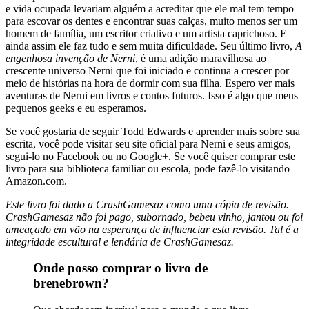
e vida ocupada levariam alguém a acreditar que ele mal tem tempo
para escovar os dentes e encontrar suas calças, muito menos ser um
homem de família, um escritor criativo e um artista caprichoso. E
ainda assim ele faz tudo e sem muita dificuldade. Seu último livro,
A
engenhosa invenção de Nerni
, é uma adição maravilhosa ao
crescente universo Nerni que foi iniciado e continua a crescer por
meio de histórias na hora de dormir com sua filha. Espero ver mais
aventuras de Nerni em livros e contos futuros. Isso é algo que meus
pequenos geeks e eu esperamos.
Se você gostaria de seguir Todd Edwards e aprender mais sobre sua
escrita, você pode visitar seu site oficial para Nerni e seus amigos,
segui-lo no Facebook ou no Google+. Se você quiser comprar este
livro para sua biblioteca familiar ou escola, pode fazê-lo visitando
Amazon.com.
Este livro foi dado a CrashGamesaz como uma cópia de revisão.
CrashGamesaz não foi pago, subornado, bebeu vinho, jantou ou foi
ameaçado em vão na esperança de influenciar esta revisão. Tal é a
integridade escultural e lendária de CrashGamesaz.
Onde posso comprar o livro de
brenebrown?