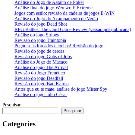
Análise do Jogo de Assalto de Poker
Análise final do jogo Werewolf: Extreme
Jogos com estilo: revisão da cadeira de jogos E-WIN
Análise do Jogo do Acampamento de Verão
Revisão do jogo Dead Shot
RPG Battles: The Card Game Review (versão pré-publicada)
Análise do jogo Stripes
Revisão do jogo Traintopia
Pegue seus forcados e tochas! Revisão do jogo
Revisão do jogo de cercas
Revisão do jogo Gobs of Jobs
Análise do Jogo do Macaco
Análise do jogo The Arrival
Revisão do Jogo Frenético
Revisão do jogo Deadfall
Revisão do jogo Bad Karma
Antes que eu te mate, análise do jogo Mister Spy
Análise do jogo Júlio César
Pesquisar
Pesquisar
Categories