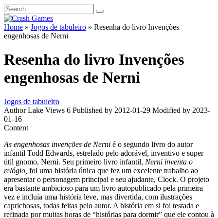
Skip
Search
to
for:
content
Home
»
Jogos de tabuleiro
»
Resenha do livro Invenções
engenhosas de Nerni
Resenha do livro Invenções
engenhosas de Nerni
Jogos de tabuleiro
Author
Lake
Views
6
Published by
2012-01-29
Modified by
2023-
01-16
Content
As engenhosas invenções de Nerni
é o segundo livro do autor
infantil Todd Edwards, estrelado pelo adorável, inventivo e super
útil gnomo, Nerni. Seu primeiro livro infantil,
Nerni inventa o
relógio,
foi uma história única que fez um excelente trabalho ao
apresentar o personagem principal e seu ajudante, Clock. O projeto
era bastante ambicioso para um livro autopublicado pela primeira
vez e incluía uma história leve, mas divertida, com ilustrações
caprichosas, todas feitas pelo autor. A história em si foi testada e
refinada por muitas horas de “histórias para dormir” que ele contou à