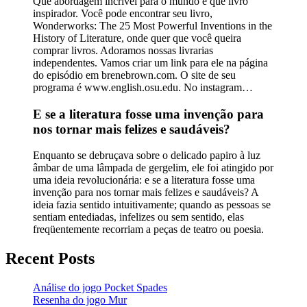
Que abordagem incrível para o mundo e que livro
inspirador. Você pode encontrar seu livro,
Wonderworks: The 25 Most Powerful Inventions in the
History of Literature, onde quer que você queira
comprar livros. Adoramos nossas livrarias
independentes. Vamos criar um link para ele na página
do episódio em brenebrown.com. O site de seu
programa é www.english.osu.edu. No instagram…
E se a literatura fosse uma invenção para
nos tornar mais felizes e saudáveis?
Enquanto se debruçava sobre o delicado papiro à luz
âmbar de uma lâmpada de gergelim, ele foi atingido por
uma ideia revolucionária: e se a literatura fosse uma
invenção para nos tornar mais felizes e saudáveis? A
ideia fazia sentido intuitivamente; quando as pessoas se
sentiam entediadas, infelizes ou sem sentido, elas
freqüentemente recorriam a peças de teatro ou poesia.
Recent Posts
Análise do jogo Pocket Spades
Resenha do jogo Mur