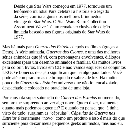
Desde que Star Wars começou em 1977, tornou-se um
fenômeno mundial.Para celebrar a história e o legado
da série, confira alguns dos melhores brinquedos
vintage de Star Wars. O Star Wars Retro Collection
Assortment Wave 1 é um remake exclusivo de edição
limitada baseado nas figuras originais de Star Wars de
1977.
Mas há mais para
Guerra das Estrelas
depois os filmes (graças a
Deus). A série animada,
Guerras dos Clones
, é uma das melhores
séries animadas que já vi, com personagens envolventes, diálogos
excelentes (para um desenho animado) e familiar. Os muitos livros
para colorir, livros, livros em CD e não vamos esquecer os conjuntos
LEGO e bonecos de ação significam que há algo para todos. Você
pode até comprar armas de brinquedo e sabres de luz. Há muito
pouco do
Guerra das Estrelas
universo que não foi encaixotado,
despachado e colocado na prateleira de uma loja.
Por causa da super saturação de
Guerra das Estrelas
no mercado,
sempre me surpreendo ao ver algo novo. Quero dizer, realmente,
quanto mais podemos aguentar? E quando eu pensei que já tinha
visto de tudo, surgiram as “cápsulas”.
Cápsulas de Guerra nas
Estrelas
é certamente “novo” como um produto e isso é mais do que
suficiente para deixar meus pequenos geeks animados, mas não eu.