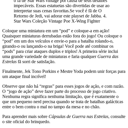
o fã de Star Wars vintage por causa de seus detalhes
impecáveis. Essas estatuetas são divertidas de usar ao
interpretar suas cenas favoritas.Se você é fã de O
Retorno de Jedi, vai adorar este playset de Jabba. 4.
Star Wars Coleção Vintage Poe X-Wing Fighter
Coloque uma miniatura em um “pod” e coloque-a em ação!
Quaisquer miniaturas derrubadas estão fora do jogo! Ou coloque o
“pod” em um dos veículos e envie-o para a batalha rolando-o,
girando-o ou lançando-o na briga! Você pode até combinar os
“pods” para criar ataques duplos e triplos! A primeira série inclui
uma grande variedade de miniaturas e faria qualquer
Guerra das
Estrelas
fã sorri de satisfação.
Finalmente, Jek Tono Porkins e Mestre Yoda podem unir forças para
um ataque final incrível!
Observe que não há “regras” para esses jogos de ação, e com razão.
O “jogo de ação” deve fazer parte do processo de jogo criativo.
Nenhuma regra significa nenhuma limitação, que é exatamente o
que um pequeno nerd precisa quando se trata de batalhas galácticas
entre o bem contra o mal no tampo da mesa e no chão.
Para aprender mais sobre
Cápsulas de Guerra nas Estrelas
, consulte
o site oficial do brinquedo.