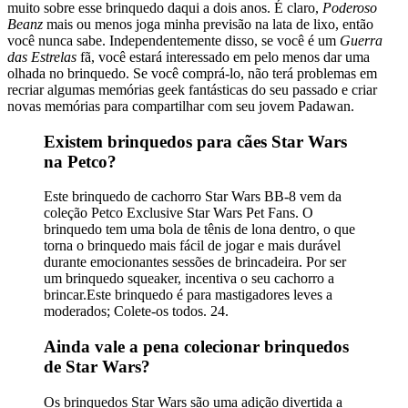
muito sobre esse brinquedo daqui a dois anos. É claro,
Poderoso
Beanz
mais ou menos joga minha previsão na lata de lixo, então
você nunca sabe. Independentemente disso, se você é um
Guerra
das Estrelas
fã, você estará interessado em pelo menos dar uma
olhada no brinquedo. Se você comprá-lo, não terá problemas em
recriar algumas memórias geek fantásticas do seu passado e criar
novas memórias para compartilhar com seu jovem Padawan.
Existem brinquedos para cães Star Wars
na Petco?
Este brinquedo de cachorro Star Wars BB-8 vem da
coleção Petco Exclusive Star Wars Pet Fans. O
brinquedo tem uma bola de tênis de lona dentro, o que
torna o brinquedo mais fácil de jogar e mais durável
durante emocionantes sessões de brincadeira. Por ser
um brinquedo squeaker, incentiva o seu cachorro a
brincar.Este brinquedo é para mastigadores leves a
moderados; Colete-os todos. 24.
Ainda vale a pena colecionar brinquedos
de Star Wars?
Os brinquedos Star Wars são uma adição divertida a