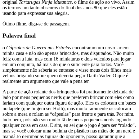
original
Tartarugas Ninja Mutantes
, o filme de ação ao vivo. Assim,
os termos um tanto obscuros do final dos anos 80 que eles estão
usando para expressar sua alegria.
Ótimo filme, diga-se de passagem.
Palavra final
o
Cápsulas de Guerra nas Estrelas
encontraram um novo lar em
minha casa e não são apenas brincados, mas disputados. Não muito
feliz com a luta, mas com 16 miniaturas e dois veículos para jogar
em um conjunto, há mais do que o suficiente para todos. Você
simplesmente não saberia se entrasse e visse meus dois filhos mais
velhos brigando sobre quem deveria pegar Darth Vader. O que é
realmente um argumento que vale a pena ter.
A parte de ação rolante dos brinquedos foi praticamente deixada de
lado por meus pequenos nerds que preferem brincar com eles como
fariam com qualquer outra figura de ação. Eles os colocam em bases
no tapete (que fingem ser Hoth), mas muito raramente os colocam
sobre a mesa e rolam as “cápsulas” para frente e para trás. Por mim,
tudo bem, pois não sou muito fã de meus pequenos nerds jogando
qualquer coisa em casa. E sim, eu sei que o jogo é para ser “rolado”,
mas se você colocar uma bolinha de plástico nas mãos de um nerd e
mandá-lo derrubar as figuras do oponente, posso garantir que a