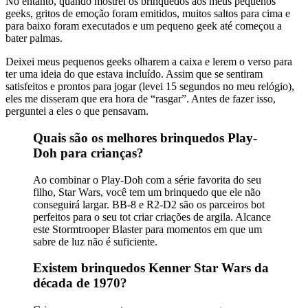
No entanto, quando mostrei os brinquedos aos meus pequenos
geeks, gritos de emoção foram emitidos, muitos saltos para cima e
para baixo foram executados e um pequeno geek até começou a
bater palmas.
Deixei meus pequenos geeks olharem a caixa e lerem o verso para
ter uma ideia do que estava incluído. Assim que se sentiram
satisfeitos e prontos para jogar (levei 15 segundos no meu relógio),
eles me disseram que era hora de “rasgar”. Antes de fazer isso,
perguntei a eles o que pensavam.
Quais são os melhores brinquedos Play-
Doh para crianças?
Ao combinar o Play-Doh com a série favorita do seu
filho, Star Wars, você tem um brinquedo que ele não
conseguirá largar. BB-8 e R2-D2 são os parceiros bot
perfeitos para o seu tot criar criações de argila. Alcance
este Stormtrooper Blaster para momentos em que um
sabre de luz não é suficiente.
Existem brinquedos Kenner Star Wars da
década de 1970?