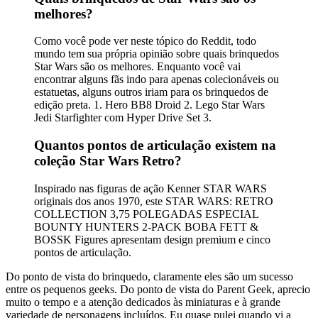
melhores?
Como você pode ver neste tópico do Reddit, todo
mundo tem sua própria opinião sobre quais brinquedos
Star Wars são os melhores. Enquanto você vai
encontrar alguns fãs indo para apenas colecionáveis ​​ou
estatuetas, alguns outros iriam para os brinquedos de
edição preta. 1. Hero BB8 Droid 2. Lego Star Wars
Jedi Starfighter com Hyper Drive Set 3.
Quantos pontos de articulação existem na
coleção Star Wars Retro?
Inspirado nas figuras de ação Kenner STAR WARS
originais dos anos 1970, este STAR WARS: RETRO
COLLECTION 3,75 POLEGADAS ESPECIAL
BOUNTY HUNTERS 2-PACK BOBA FETT &
BOSSK Figures apresentam design premium e cinco
pontos de articulação.
Do ponto de vista do brinquedo, claramente eles são um sucesso
entre os pequenos geeks. Do ponto de vista do Parent Geek, aprecio
muito o tempo e a atenção dedicados às miniaturas e à grande
variedade de personagens incluídos. Eu quase pulei quando vi a