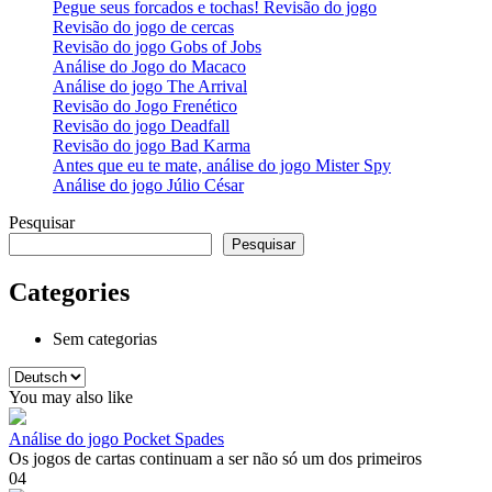
Pegue seus forcados e tochas! Revisão do jogo
Revisão do jogo de cercas
Revisão do jogo Gobs of Jobs
Análise do Jogo do Macaco
Análise do jogo The Arrival
Revisão do Jogo Frenético
Revisão do jogo Deadfall
Revisão do jogo Bad Karma
Antes que eu te mate, análise do jogo Mister Spy
Análise do jogo Júlio César
Pesquisar
Pesquisar
Categories
Sem categorias
Escolha
um
You may also like
idioma
Análise do jogo Pocket Spades
Os jogos de cartas continuam a ser não só um dos primeiros
0
4