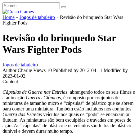
Skip
Search
to
for:
content
Home
»
Jogos de tabuleiro
»
Revisão do brinquedo Star Wars
Fighter Pods
Revisão do brinquedo Star
Wars Fighter Pods
Jogos de tabuleiro
Author
Charlie
Views
10
Published by
2012-04-11
Modified by
2023-01-02
Content
Cápsulas de Guerra nas Estrelas
, abrangendo todos os seis filmes e
a animação
Guerras Clônicas
, é composto por conjuntos de
miniaturas de tamanho micro e “cápsulas” de plástico que se abrem
para conter uma miniatura. Também estão incluídos nos conjuntos
Guerra das Estrelas
veículos nos quais os “pods” se encaixam ou
flutuam. As miniaturas são bem esculpidas e travadas em poses de
ação. As “cápsulas” de plástico e os veículos são feitos de plástico
durável e devem durar muito tempo.