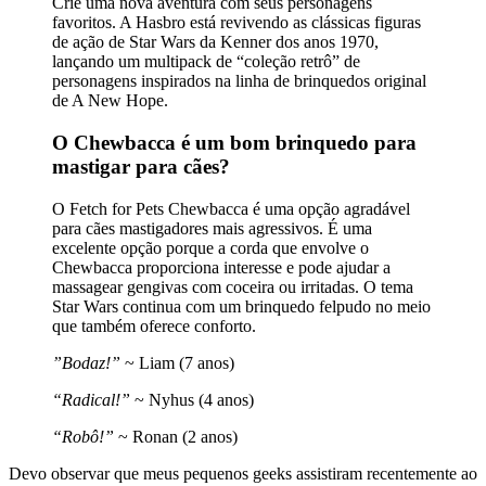
Crie uma nova aventura com seus personagens
favoritos. A Hasbro está revivendo as clássicas figuras
de ação de Star Wars da Kenner dos anos 1970,
lançando um multipack de “coleção retrô” de
personagens inspirados na linha de brinquedos original
de A New Hope.
O Chewbacca é um bom brinquedo para
mastigar para cães?
O Fetch for Pets Chewbacca é uma opção agradável
para cães mastigadores mais agressivos. É uma
excelente opção porque a corda que envolve o
Chewbacca proporciona interesse e pode ajudar a
massagear gengivas com coceira ou irritadas. O tema
Star Wars continua com um brinquedo felpudo no meio
que também oferece conforto.
”Bodaz!”
~ Liam (7 anos)
“Radical!”
~ Nyhus (4 anos)
“Robô!”
~ Ronan (2 anos)
Devo observar que meus pequenos geeks assistiram recentemente ao