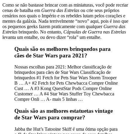
Como se não bastasse brincar com as miniaturas, você pode recriar
cenas de batalha em
Guerra das Estrelas
ou crie seus próprios
cenários nos quais o Império e os rebeldes lutam pelos corações e
mentes da galáxia. Nada terrivelmente “novo” aqui, pois é isso que
os pequenos geeks fazem praticamente com qualquer
Guerra das
Estrelas
brinquedo. No entanto,
Cápsulas de Guerra nas Estrelas
levanta um entalhe, ou devo dizer “rola” um entalhe.
Quais são os melhores brinquedos para
cães de Star Wars para 2021?
Nossas escolhas para 2021: Melhor classificação de
brinquedos para cães de Star Wars Classificação de
brinquedos #1 Fetch for Pets Star Wars Storm Trooper
B … A+ #2 Fetch for Pets Chewbacca Compre Online
Cust … A #3 Kong QuestStar Pods Compre Online
Customer … A #4 Star Wars Stuffer Toy Chewbacca
Compre Onli … A- mais 5 linhas …
Quais são as melhores estatuetas vintage
de Star Wars para comprar?
Jabba the Hut’s Tatooine Skiff é uma ótima opção para