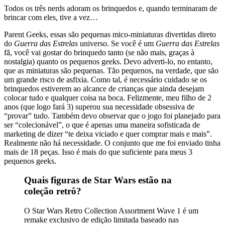
Todos os três nerds adoram os brinquedos e, quando terminaram de
brincar com eles, tive a vez…
Parent Geeks, essas são pequenas mico-miniaturas divertidas direto
do
Guerra das Estrelas
universo. Se você é um
Guerra das Estrelas
fã, você vai gostar do brinquedo tanto (se não mais, graças à
nostalgia) quanto os pequenos geeks. Devo adverti-lo, no entanto,
que as miniaturas são pequenas. Tão pequenos, na verdade, que são
um grande risco de asfixia. Como tal, é necessário cuidado se os
brinquedos estiverem ao alcance de crianças que ainda desejam
colocar tudo e qualquer coisa na boca. Felizmente, meu filho de 2
anos (que logo fará 3) superou sua necessidade obsessiva de
“provar” tudo. Também devo observar que o jogo foi planejado para
ser “colecionável”, o que é apenas uma maneira sofisticada de
marketing de dizer “te deixa viciado e quer comprar mais e mais”.
Realmente não há necessidade. O conjunto que me foi enviado tinha
mais de 18 peças. Isso é mais do que suficiente para meus 3
pequenos geeks.
Quais figuras de Star Wars estão na
coleção retrô?
O Star Wars Retro Collection Assortment Wave 1 é um
remake exclusivo de edição limitada baseado nas