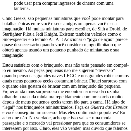
pode usar para comprar ingressos de cinema com uma
lanterna.
Child Geeks, são pequenas miniaturas que você pode montar para
batalhas épicas entre você e seus amigos ou apenas você e sua
imaginação. Há muitas miniaturas para escolher, de Sith a Droid, de
Starfighter Pilot a Jedi Knight. Existem também veículos como o
Snowspeeder e o temido AT-AT! Adicionar o “jogo de ação” parece
quase desnecessário quando você considera o jogo ilimitado que
obterá apenas usando um pequeno punhado de miniaturas e sua
imaginação.
Estou satisfeito com o brinquedo, mas não teria pensado em comprá-
lo eu mesmo. As peças pequenas não me sugerem “diversão”
quando penso nas grandes naves LEGO e nos grandes robôs com os
quais meus pequenos geeks costumam brincar. Fiquei surpreso com
o quanto eles gostam de brincar com um brinquedo tão pequeno.
Fiquei ainda mais surpreso ao me encontrar na mesa da cozinha
olhando para cada miniatura repetidamente com um sorriso muito
depois de meus pequenos geeks terem ido para a cama. Há algo de
“legal” nos brinquedos miniaturizados. Faça-os
Guerra das Estrelas
e você conseguiu um sucesso. Mas eles continuarão populares? Eu
acho que não. Na verdade, acho que isso vai ser uma moda
passageira e o mercado vai pressionar para que os consumidores se
interessem por isso. Claro, eles vão vender, mas duvido que falemos