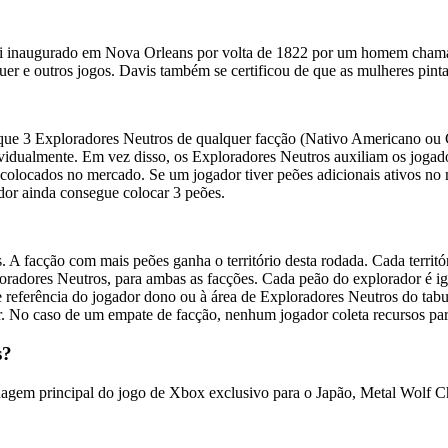
oi inaugurado em Nova Orleans por volta de 1822 por um homem chamad
quer e outros jogos. Davis também se certificou de que as mulheres pint
oque 3 Exploradores Neutros de qualquer facção (Nativo Americano ou C
idualmente. Em vez disso, os Exploradores Neutros auxiliam os jogador
r colocados no mercado. Se um jogador tiver peões adicionais ativos no 
dor ainda consegue colocar 3 peões.
s. A facção com mais peões ganha o território desta rodada. Cada terri
loradores Neutros, para ambas as facções. Cada peão do explorador é igu
 de referência do jogador dono ou à área de Exploradores Neutros do t
 No caso de um empate de facção, nenhum jogador coleta recursos para 
s?
gem principal do jogo de Xbox exclusivo para o Japão, Metal Wolf Ch