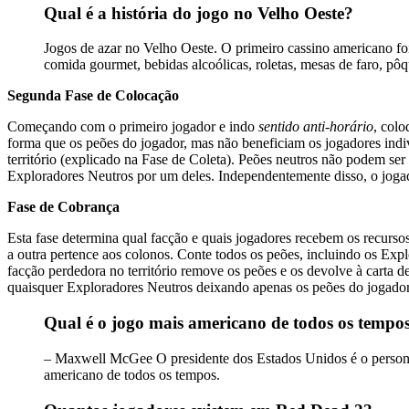
Qual é a história do jogo no Velho Oeste?
Jogos de azar no Velho Oeste. O primeiro cassino americano f
comida gourmet, bebidas alcoólicas, roletas, mesas de faro, pô
Segunda Fase de Colocação
Começando com o primeiro jogador e indo
sentido anti-horário
, col
forma que os peões do jogador, mas não beneficiam os jogadores indiv
território (explicado na Fase de Coleta). Peões neutros não podem se
Exploradores Neutros por um deles. Independentemente disso, o joga
Fase de Cobrança
Esta fase determina qual facção e quais jogadores recebem os recurso
a outra pertence aos colonos. Conte todos os peões, incluindo os Exp
facção perdedora no território remove os peões e os devolve à carta
quaisquer Exploradores Neutros deixando apenas os peões do jogador.
Qual é o jogo mais americano de todos os tempo
– Maxwell McGee O presidente dos Estados Unidos é o persona
americano de todos os tempos.