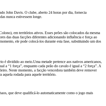
o John Davis. O clube, aberto 24 horas por dia, fornecia
adas nunca estivessem longe.
olono), em territórios ativos. Esses peões são colocados da mesma
es das duas facções diferentes adicionando influência e força ao
momento, ele pode colocá-los durante esta fase, substituindo um dos
tório é dividido ao meio.Uma metade pertence aos nativos americanos,
al a “1 força”, enquanto cada peão do cavalo é igual a “2 força”. A
abuleiro. Neste momento, a facção vencedora também deve remover
aquela rodada para aquele território.
aos, que deve qualificá-lo automaticamente como o jogo mais