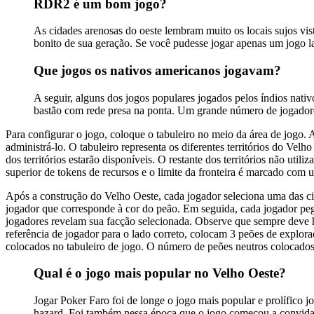
RDR2 é um bom jogo?
As cidades arenosas do oeste lembram muito os locais sujos 
bonito de sua geração. Se você pudesse jogar apenas um jogo l
Que jogos os nativos americanos jogavam?
A seguir, alguns dos jogos populares jogados pelos índios nati
bastão com rede presa na ponta. Um grande número de jogadores
Para configurar o jogo, coloque o tabuleiro no meio da área de jogo.
administrá-lo. O tabuleiro representa os diferentes territórios do Ve
dos territórios estarão disponíveis. O restante dos territórios não uti
superior de tokens de recursos e o limite da fronteira é marcado com 
Após a construção do Velho Oeste, cada jogador seleciona uma das cin
jogador que corresponde à cor do peão. Em seguida, cada jogador pega
jogadores revelam sua facção selecionada. Observe que sempre deve 
referência de jogador para o lado correto, colocam 3 peões de explorad
colocados no tabuleiro de jogo. O número de peões neutros colocados
Qual é o jogo mais popular no Velho Oeste?
Jogar Poker Faro foi de longe o jogo mais popular e prolífico
hazard. Foi também nessa época que o jogo começou a convidar 