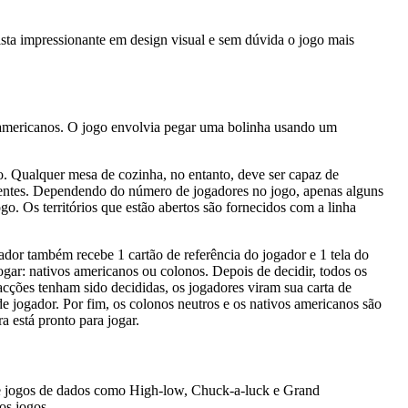
ta impressionante em design visual e sem dúvida o jogo mais
os americanos. O jogo envolvia pegar uma bolinha usando um
o. Qualquer mesa de cozinha, no entanto, deve ser capaz de
iferentes. Dependendo do número de jogadores no jogo, apenas alguns
ogo. Os territórios que estão abertos são fornecidos com a linha
dor também recebe 1 cartão de referência do jogador e 1 tela do
gar: nativos americanos ou colonos. Depois de decidir, todos os
ções tenham sido decididas, os jogadores viram sua carta de
 de jogador. Por fim, os colonos neutros e os nativos americanos são
 está pronto para jogar.
e e jogos de dados como High-low, Chuck-a-luck e Grand
os jogos.