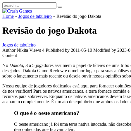
Skip
Search
to
for:
content
Home
»
Jogos de tabuleiro
»
Revisão do jogo Dakota
Revisão do jogo Dakota
Jogos de tabuleiro
Author
Nikita
Views
4
Published by
2011-05-10
Modified by
2023-0
Content
No
Dakota
, 3 a 5 jogadores assumem o papel de líderes de uma trib
desejados. Dakota Game Review é o melhor lugar para suas análises e
sobre o lançamento mais recente ou deseja ouvir nossas opiniões sobre
Nossa equipe de jogadores dedicados está aqui para fornecer opiniões 
de nos verificar! Para os nativos americanos, a terra fornece comida 
recursos para sobreviver. Enquanto os nativos americanos devem faze
acabarem completamente. É um ato de equilíbrio que ambos os lados 
O que é o oeste americano?
O oeste americano já foi uma terra nativa intocada, não descobe
desconhecidas que ficavam além.