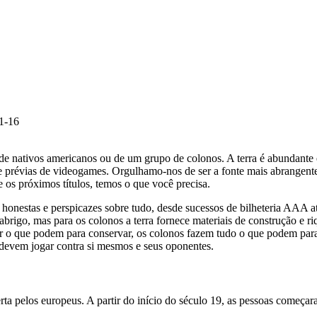
1-16
o de nativos americanos ou de um grupo de colonos. A terra é abundant
 prévias de videogames. Orgulhamo-nos de ser a fonte mais abrangente
 os próximos títulos, temos o que você precisa.
honestas e perspicazes sobre tudo, desde sucessos de bilheteria AAA até 
e abrigo, mas para os colonos a terra fornece materiais de construção 
r o que podem para conservar, os colonos fazem tudo o que podem para 
devem jogar contra si mesmos e seus oponentes.
rta pelos europeus. A partir do início do século 19, as pessoas começara