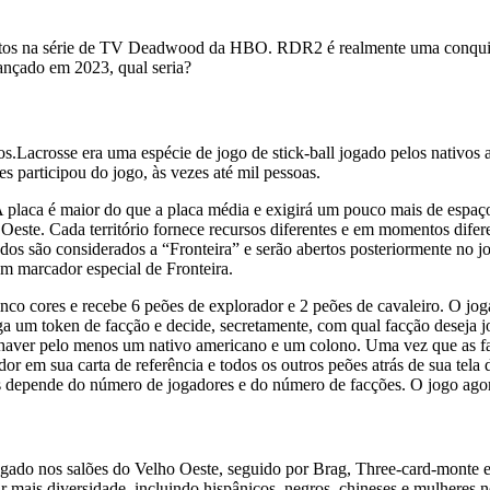
vistos na série de TV Deadwood da HBO. RDR2 é realmente uma conquis
ançado em 2023, qual seria?
vos.Lacrosse era uma espécie de jogo de stick-ball jogado pelos nativ
 participou do jogo, às vezes até mil pessoas.
 A placa é maior do que a placa média e exigirá um pouco mais de espaç
lho Oeste. Cada território fornece recursos diferentes e em momentos d
lizados são considerados a “Fronteira” e serão abertos posteriormente no j
um marcador especial de Fronteira.
co cores e recebe 6 peões de explorador e 2 peões de cavaleiro. O joga
 um token de facção e decide, secretamente, com qual facção deseja jo
haver pelo menos um nativo americano e um colono. Uma vez que as fac
or em sua carta de referência e todos os outros peões atrás de sua tela
 depende do número de jogadores e do número de facções. O jogo agora
 jogado nos salões do Velho Oeste, seguido por Brag, Three-card-mont
mais diversidade, incluindo hispânicos, negros, chineses e mulheres n