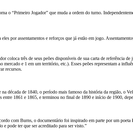
torna o “Primeiro Jogador” que muda a ordem do turno. Independentemen
a eles por assentamentos e reforços que já estão em jogo. Assentamento
ador coloca três de seus peões disponíveis de sua carta de referência d
 no mercado e 1 em um território, etc.). Esses peões representam a infl
ar recursos.
 na década de 1840, o período mais famoso da história da região, o V
os entre 1861 e 1865, e terminou no final de 1890 e início de 1900, dep
rdo com Burns, o documentário foi inspirado em parte por um poeta
 e pode ter que ser acreditado para ser visto.”