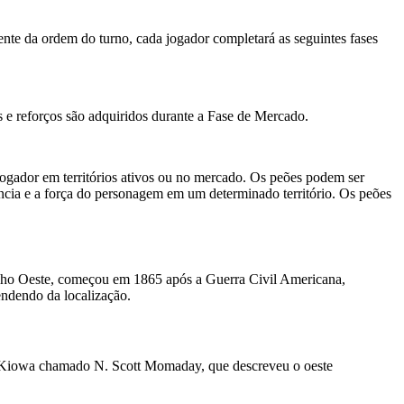
te da ordem do turno, cada jogador completará as seguintes fases
s e reforços são adquiridos durante a Fase de Mercado.
e jogador em territórios ativos ou no mercado. Os peões podem ser
uência e a força do personagem em um determinado território. Os peões
elho Oeste, começou em 1865 após a Guerra Civil Americana,
endendo da localização.
 Kiowa chamado N. Scott Momaday, que descreveu o oeste