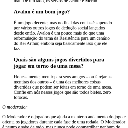
mal. De um lado, os servos de Arthur e Merlin.
Avalon é um bom jogo?
É um jogo decente, mas no final das contas é superado
por vários outros jogos de dedução social lançados
desde então. Avalon é um pouco mais do que uma
reformulação do tema da Resistência para um cenário
do Rei Arthur, embora seja basicamente isso que ele
faz.
Quais são alguns jogos divertidos para
jogar em torno de uma mesa?
Honestamente, mentir para seus amigos – ou farejar as
mentiras dos outros – é uma das melhores coisas
divertidas que podem ser feitas em torno de uma mesa.
Confie em nós nesses jogos que são todos blefes, zero
fofocas.
O moderador
O Moderador é o jogador que ajuda a manter o andamento do jogo e
orienta os jogadores durante cada fase de uma rodada. O Moderador
é neutro e sabe de tudo, mas nunca pode compartilhar nenhum de