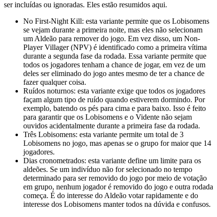
ser incluídas ou ignoradas. Eles estão resumidos aqui.
No First-Night Kill: esta variante permite que os Lobisomens
se vejam durante a primeira noite, mas eles não selecionam
um Aldeão para remover do jogo. Em vez disso, um Non-
Player Villager (NPV) é identificado como a primeira vítima
durante a segunda fase da rodada. Essa variante permite que
todos os jogadores tenham a chance de jogar, em vez de um
deles ser eliminado do jogo antes mesmo de ter a chance de
fazer qualquer coisa.
Ruídos noturnos: esta variante exige que todos os jogadores
façam algum tipo de ruído quando estiverem dormindo. Por
exemplo, batendo os pés para cima e para baixo. Isso é feito
para garantir que os Lobisomens e o Vidente não sejam
ouvidos acidentalmente durante a primeira fase da rodada.
Três Lobisomens: esta variante permite um total de 3
Lobisomens no jogo, mas apenas se o grupo for maior que 14
jogadores.
Dias cronometrados: esta variante define um limite para os
aldeões. Se um indivíduo não for selecionado no tempo
determinado para ser removido do jogo por meio de votação
em grupo, nenhum jogador é removido do jogo e outra rodada
começa. É do interesse do Aldeão votar rapidamente e do
interesse dos Lobisomens manter todos na dúvida e confusos.