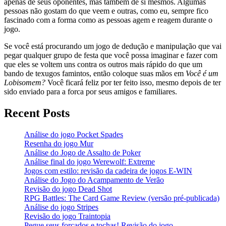
apenas de seus oponentes, mas também de si mesmos. Algumas
pessoas não gostam do que veem e outras, como eu, sempre fico
fascinado com a forma como as pessoas agem e reagem durante o
jogo.
Se você está procurando um jogo de dedução e manipulação que vai
pegar qualquer grupo de festa que você possa imaginar e fazer com
que eles se voltem uns contra os outros mais rápido do que um
bando de texugos famintos, então coloque suas mãos em
Você é um
Lobisomem?
Você ficará feliz por ter feito isso, mesmo depois de ter
sido enviado para a forca por seus amigos e familiares.
Recent Posts
Análise do jogo Pocket Spades
Resenha do jogo Mur
Análise do Jogo de Assalto de Poker
Análise final do jogo Werewolf: Extreme
Jogos com estilo: revisão da cadeira de jogos E-WIN
Análise do Jogo do Acampamento de Verão
Revisão do jogo Dead Shot
RPG Battles: The Card Game Review (versão pré-publicada)
Análise do jogo Stripes
Revisão do jogo Traintopia
Pegue seus forcados e tochas! Revisão do jogo