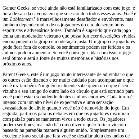
Gamer Geeks, se você ainda não está familiarizado com este jogo, é
hora de sair da caverna em que se escondeu todos esses anos.
Você é
um Lobisomem?
é maravilhosamente desafiador e envolvente, mas
também depende muito de os jogadores do círculo serem bons
esportistas e adversários fortes. Também é sugerido que cada jogo
tenha um moderador veterano que possa fornecer descrições vívidas,
encorajamento do grupo e moderação justa. Um grupo de jogadores
pode ficar fora de controle, os sentimentos podem ser feridos e os
ânimos podem aumentar. Se você conseguir lidar com isso, o jogo
será ótimo e será a fonte de muitas memórias e histórias nos
próximos anos.
Parent Geeks, este é um jogo muito interessante de adivinhar o que
os outros estão dizendo e ter muito cuidado para acompanhar o que
você diz também. Ninguém realmente sabe quem ou o que é seu
vizinho e seu amigo do outro lado do círculo que está sorrindo para
você pode estar escondendo dentes caninos enormes. Cada turno é
intenso com um alto nível de expectativa e uma sensação
avassaladora de alívio quando você não é removido do jogo. Em
seguida, partimos para os debates em que os jogadores discutirão
com paixão para se manterem vivos a todo custo. Os jogadores
podem ser times, mas não há como dizer o quão forte o vínculo
baseado na paranóia manterá alguém unido. Simplesmente um
excelente jogo social que fará você se desafiar além dos meios de