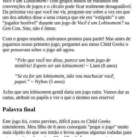
Você é um Lobisomem?
com grupos mistos de estranhos em
convenções de jogos e o círculo pode ficar realmente desagradável.
Da próxima vez que você me vir, pergunte-me sobre a vez em que
um dos adultos disse a uma criança que ele era “estúpido” e um
“jogador horrível” durante um jogo de
Você é um Lobisomem?
na
Gen Con. Sim, não é ótimo.
Com o grupo reunido, estávamos prontos para partir! Mas antes de
jogarmos nosso primeiro jogo, perguntei aos meus Child Geeks o
que pensavam sobre o jogo até agora.
“Pelo que você me disse, parece um bom jogo de
mistério! Espero ser um lobisomem!
~ Liam (8 anos)
“Se eu for um lobisomem, não vou machucar você,
papai.”
~ Nyhus (5 anos)
Acho que um lobisomem gentil daria um jogo ruim. Vamos dar as
cartas, atribuir os papéis e ver o que o destino nos reserva!
Palavra final
Este jogo foi, como previsto, difícil para os Child Geeks
entenderem. Meu filho de 8 anos conseguiu “pegar o jogo” muito
mais rápido do que seu irmão e levou apenas algumas rodadas para