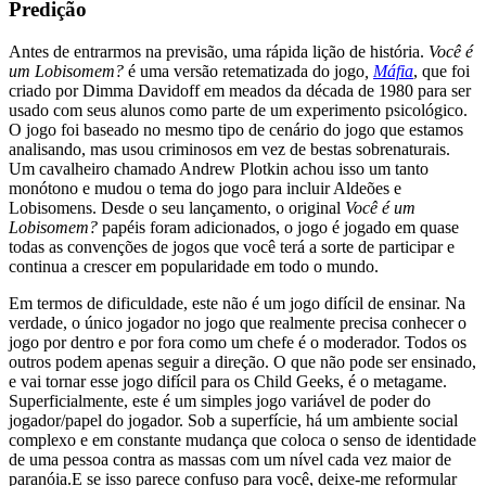
Predição
Antes de entrarmos na previsão, uma rápida lição de história.
Você é
um Lobisomem?
é uma versão retematizada do jogo
,
Máfia
, que foi
criado por Dimma Davidoff em meados da década de 1980 para ser
usado com seus alunos como parte de um experimento psicológico.
O jogo foi baseado no mesmo tipo de cenário do jogo que estamos
analisando, mas usou criminosos em vez de bestas sobrenaturais.
Um cavalheiro chamado Andrew Plotkin achou isso um tanto
monótono e mudou o tema do jogo para incluir Aldeões e
Lobisomens. Desde o seu lançamento, o original
Você é um
Lobisomem?
papéis foram adicionados, o jogo é jogado em quase
todas as convenções de jogos que você terá a sorte de participar e
continua a crescer em popularidade em todo o mundo.
Em termos de dificuldade, este não é um jogo difícil de ensinar. Na
verdade, o único jogador no jogo que realmente precisa conhecer o
jogo por dentro e por fora como um chefe é o moderador. Todos os
outros podem apenas seguir a direção. O que não pode ser ensinado,
e vai tornar esse jogo difícil para os Child Geeks, é o metagame.
Superficialmente, este é um simples jogo variável de poder do
jogador/papel do jogador. Sob a superfície, há um ambiente social
complexo e em constante mudança que coloca o senso de identidade
de uma pessoa contra as massas com um nível cada vez maior de
paranóia.E se isso parece confuso para você, deixe-me reformular