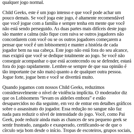
qualquer jogo normal.
Child Geeks, este é um jogo intenso e que você pode achar um
pouco demais. Se você joga este jogo, é altamente recomendável
que você jogue com a família e sempre tenha em mente que você
não está sendo perseguido. As duas partes mais difíceis deste jogo
são manter a calma (não fique com raiva se outros jogadores não
concordarem com você ou se os outros jogadores começarem a
pensar que você é um lobisomem) e manter a história de cada
jogador bem na sua cabeça. Este jogo não está fora do seu alcance,
mas exigirá que você se dedique totalmente ao jogo. Se você não
conseguir acompanhar o que está acontecendo ou se defender, estará
fora do jogo rapidamente. Lembre-se sempre de que sua opinião é
tão importante (se não mais) quanto a de qualquer outra pessoa.
Jogue forte, jogue bem e você se divertirá muito.
Quando jogamos com nossos Child Geeks, reduzimos
consideravelmente o nível de violência implícita. O moderador diz
que os Lobisomens “levam os aldeões embora” e estão
desaparecidos no dia seguinte, em vez de entrar em detalhes gráficos
sobre o assassinato do jogador. Essa redução no sangue não faz
nada para reduzir o nível de intensidade do jogo. Você, como Pai
Geek, pode reduzir ainda mais as chances de seu pequeno geek se
sentir frustrado, zangado e exasperado, certificando-se de que o
círculo seja bom desde o início. Tropas de escoteiros, grupos sociais,