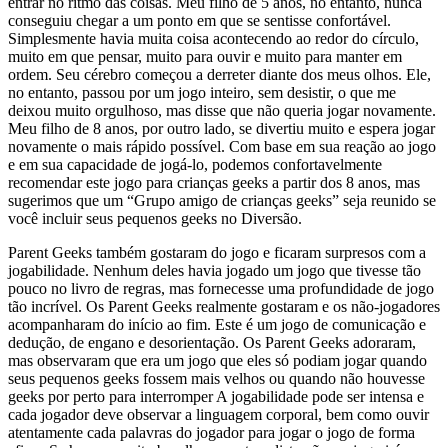
entrar no ritmo das coisas. Meu filho de 5 anos, no entanto, nunca
conseguiu chegar a um ponto em que se sentisse confortável.
Simplesmente havia muita coisa acontecendo ao redor do círculo,
muito em que pensar, muito para ouvir e muito para manter em
ordem. Seu cérebro começou a derreter diante dos meus olhos. Ele,
no entanto, passou por um jogo inteiro, sem desistir, o que me
deixou muito orgulhoso, mas disse que não queria jogar novamente.
Meu filho de 8 anos, por outro lado, se divertiu muito e espera jogar
novamente o mais rápido possível. Com base em sua reação ao jogo
e em sua capacidade de jogá-lo, podemos confortavelmente
recomendar este jogo para crianças geeks a partir dos 8 anos, mas
sugerimos que um “Grupo amigo de crianças geeks” seja reunido se
você incluir seus pequenos geeks no Diversão.
Parent Geeks também gostaram do jogo e ficaram surpresos com a
jogabilidade. Nenhum deles havia jogado um jogo que tivesse tão
pouco no livro de regras, mas fornecesse uma profundidade de jogo
tão incrível. Os Parent Geeks realmente gostaram e os não-jogadores
acompanharam do início ao fim. Este é um jogo de comunicação e
dedução, de engano e desorientação. Os Parent Geeks adoraram,
mas observaram que era um jogo que eles só podiam jogar quando
seus pequenos geeks fossem mais velhos ou quando não houvesse
geeks por perto para interromper A jogabilidade pode ser intensa e
cada jogador deve observar a linguagem corporal, bem como ouvir
atentamente cada palavras do jogador para jogar o jogo de forma