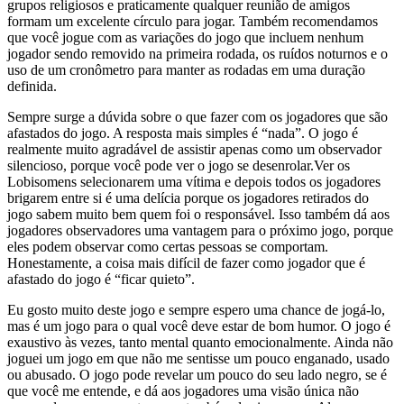
grupos religiosos e praticamente qualquer reunião de amigos
formam um excelente círculo para jogar. Também recomendamos
que você jogue com as variações do jogo que incluem nenhum
jogador sendo removido na primeira rodada, os ruídos noturnos e o
uso de um cronômetro para manter as rodadas em uma duração
definida.
Sempre surge a dúvida sobre o que fazer com os jogadores que são
afastados do jogo. A resposta mais simples é “nada”. O jogo é
realmente muito agradável de assistir apenas como um observador
silencioso, porque você pode ver o jogo se desenrolar.Ver os
Lobisomens selecionarem uma vítima e depois todos os jogadores
brigarem entre si é uma delícia porque os jogadores retirados do
jogo sabem muito bem quem foi o responsável. Isso também dá aos
jogadores observadores uma vantagem para o próximo jogo, porque
eles podem observar como certas pessoas se comportam.
Honestamente, a coisa mais difícil de fazer como jogador que é
afastado do jogo é “ficar quieto”.
Eu gosto muito deste jogo e sempre espero uma chance de jogá-lo,
mas é um jogo para o qual você deve estar de bom humor. O jogo é
exaustivo às vezes, tanto mental quanto emocionalmente. Ainda não
joguei um jogo em que não me sentisse um pouco enganado, usado
ou abusado. O jogo pode revelar um pouco do seu lado negro, se é
que você me entende, e dá aos jogadores uma visão única não