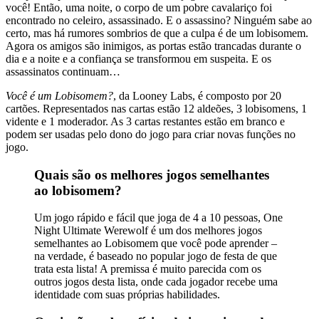
você! Então, uma noite, o corpo de um pobre cavalariço foi
encontrado no celeiro, assassinado. E o assassino? Ninguém sabe ao
certo, mas há rumores sombrios de que a culpa é de um lobisomem.
Agora os amigos são inimigos, as portas estão trancadas durante o
dia e a noite e a confiança se transformou em suspeita. E os
assassinatos continuam…
Você é um Lobisomem?
, da Looney Labs, é composto por 20
cartões. Representados nas cartas estão 12 aldeões, 3 lobisomens, 1
vidente e 1 moderador. As 3 cartas restantes estão em branco e
podem ser usadas pelo dono do jogo para criar novas funções no
jogo.
Quais são os melhores jogos semelhantes
ao lobisomem?
Um jogo rápido e fácil que joga de 4 a 10 pessoas, One
Night Ultimate Werewolf é um dos melhores jogos
semelhantes ao Lobisomem que você pode aprender –
na verdade, é baseado no popular jogo de festa de que
trata esta lista! A premissa é muito parecida com os
outros jogos desta lista, onde cada jogador recebe uma
identidade com suas próprias habilidades.