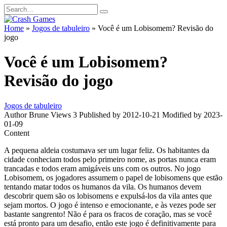
Skip
Search
to
for:
content
Home
»
Jogos de tabuleiro
»
Você é um Lobisomem? Revisão do
jogo
Você é um Lobisomem?
Revisão do jogo
Jogos de tabuleiro
Author
Brune
Views
3
Published by
2012-10-21
Modified by
2023-
01-09
Content
A pequena aldeia costumava ser um lugar feliz. Os habitantes da
cidade conheciam todos pelo primeiro nome, as portas nunca eram
trancadas e todos eram amigáveis ​​uns com os outros. No jogo
Lobisomem, os jogadores assumem o papel de lobisomens que estão
tentando matar todos os humanos da vila. Os humanos devem
descobrir quem são os lobisomens e expulsá-los da vila antes que
sejam mortos. O jogo é intenso e emocionante, e às vezes pode ser
bastante sangrento! Não é para os fracos de coração, mas se você
está pronto para um desafio, então este jogo é definitivamente para