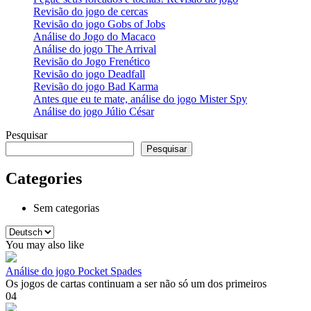
Revisão do jogo de cercas
Revisão do jogo Gobs of Jobs
Análise do Jogo do Macaco
Análise do jogo The Arrival
Revisão do Jogo Frenético
Revisão do jogo Deadfall
Revisão do jogo Bad Karma
Antes que eu te mate, análise do jogo Mister Spy
Análise do jogo Júlio César
Pesquisar
Pesquisar
Categories
Sem categorias
Escolha
um
You may also like
idioma
Análise do jogo Pocket Spades
Os jogos de cartas continuam a ser não só um dos primeiros
0
4