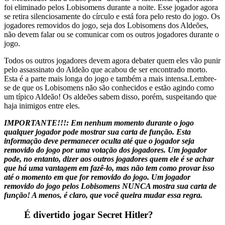
foi eliminado pelos Lobisomens durante a noite. Esse jogador agora
se retira silenciosamente do círculo e está fora pelo resto do jogo. Os
jogadores removidos do jogo, seja dos Lobisomens dos Aldeões,
não devem falar ou se comunicar com os outros jogadores durante o
jogo.
Todos os outros jogadores devem agora debater quem eles vão punir
pelo assassinato do Aldeão que acabou de ser encontrado morto.
Esta é a parte mais longa do jogo e também a mais intensa.Lembre-
se de que os Lobisomens não são conhecidos e estão agindo como
um típico Aldeão! Os aldeões sabem disso, porém, suspeitando que
haja inimigos entre eles.
IMPORTANTE!!!: Em nenhum momento durante o jogo
qualquer jogador pode mostrar sua carta de função. Esta
informação deve permanecer oculta até que o jogador seja
removido do jogo por uma votação dos jogadores. Um jogador
pode, no entanto, dizer aos outros jogadores quem ele é se achar
que há uma vantagem em fazê-lo, mas não tem como provar isso
até o momento em que for removido do jogo. Um jogador
removido do jogo pelos Lobisomens NUNCA mostra sua carta de
função! A menos, é claro, que você queira mudar essa regra.
É divertido jogar Secret Hitler?