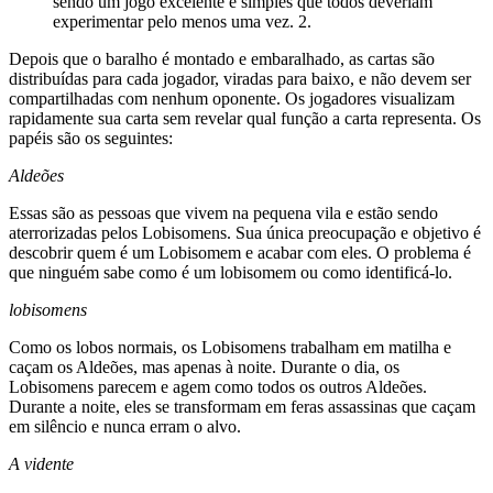
sendo um jogo excelente e simples que todos deveriam
experimentar pelo menos uma vez. 2.
Depois que o baralho é montado e embaralhado, as cartas são
distribuídas para cada jogador, viradas para baixo, e não devem ser
compartilhadas com nenhum oponente. Os jogadores visualizam
rapidamente sua carta sem revelar qual função a carta representa. Os
papéis são os seguintes:
Aldeões
Essas são as pessoas que vivem na pequena vila e estão sendo
aterrorizadas pelos Lobisomens. Sua única preocupação e objetivo é
descobrir quem é um Lobisomem e acabar com eles. O problema é
que ninguém sabe como é um lobisomem ou como identificá-lo.
lobisomens
Como os lobos normais, os Lobisomens trabalham em matilha e
caçam os Aldeões, mas apenas à noite. Durante o dia, os
Lobisomens parecem e agem como todos os outros Aldeões.
Durante a noite, eles se transformam em feras assassinas que caçam
em silêncio e nunca erram o alvo.
A vidente