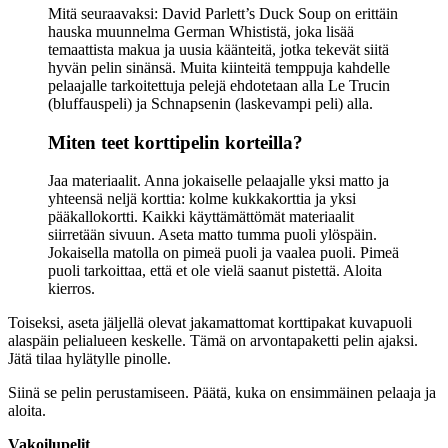
Mitä seuraavaksi: David Parlett’s Duck Soup on erittäin
hauska muunnelma German Whististä, joka lisää
temaattista makua ja uusia käänteitä, jotka tekevät siitä
hyvän pelin sinänsä. Muita kiinteitä temppuja kahdelle
pelaajalle tarkoitettuja pelejä ehdotetaan alla Le Trucin
(bluffauspeli) ja Schnapsenin (laskevampi peli) alla.
Miten teet korttipelin korteilla?
Jaa materiaalit. Anna jokaiselle pelaajalle yksi matto ja
yhteensä neljä korttia: kolme kukkakorttia ja yksi
pääkallokortti. Kaikki käyttämättömät materiaalit
siirretään sivuun. Aseta matto tumma puoli ylöspäin.
Jokaisella matolla on pimeä puoli ja vaalea puoli. Pimeä
puoli tarkoittaa, että et ole vielä saanut pistettä. Aloita
kierros.
Toiseksi, aseta jäljellä olevat jakamattomat korttipakat kuvapuoli
alaspäin pelialueen keskelle. Tämä on arvontapaketti pelin ajaksi.
Jätä tilaa hylätylle pinolle.
Siinä se pelin perustamiseen. Päätä, kuka on ensimmäinen pelaaja ja
aloita.
Vakoilupelit