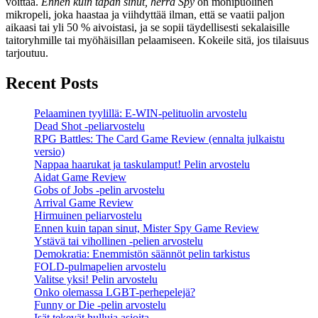
voittaa.
Ennen kuin tapan sinut, herra Spy
on monipuolinen
mikropeli, joka haastaa ja viihdyttää ilman, että se vaatii paljon
aikaasi tai yli 50 % aivoistasi, ja se sopii täydellisesti sekalaisille
taitoryhmille tai myöhäisillan pelaamiseen. Kokeile sitä, jos tilaisuus
tarjoutuu.
Recent Posts
Pelaaminen tyylillä: E-WIN-pelituolin arvostelu
Dead Shot -peliarvostelu
RPG Battles: The Card Game Review (ennalta julkaistu
versio)
Nappaa haarukat ja taskulamput! Pelin arvostelu
Aidat Game Review
Gobs of Jobs -pelin arvostelu
Arrival Game Review
Hirmuinen peliarvostelu
Ennen kuin tapan sinut, Mister Spy Game Review
Ystävä tai vihollinen -pelien arvostelu
Demokratia: Enemmistön säännöt pelin tarkistus
FOLD-pulmapelien arvostelu
Valitse yksi! Pelin arvostelu
Onko olemassa LGBT-perhepelejä?
Funny or Die -pelin arvostelu
Isät tekevät hulluja asioita