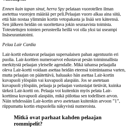
Ennen kuin tapan sinut, herra Spy
pelataan vuorotellen ilman
asetettua vuorojen määrää per peli.Pelaajan vuoro alkaa aina siitä,
että hän nostaa ylimmän kortin vetopakasta ja lisää sen käteensä.
Sen jälkeen heidän on suoritettava jokin seuraavista toimista.
Toteutettujen toimien perusteella heillä voi olla yksi tai useampi
lisäseurantatoimi.
Pelaa Lair Cardia
Lair-kortit edustavat pelaajan supersalaisen pahan agentuurin eri
puolia. Lair-korttien numeroarvot edustavat pesän toiminnallista
merkitystä pelaajan yleiselle agendalle. Mikä tahansa pelaajalla
oleva Lair-kortti voidaan asettaa heidän eteensä toimintaansa varten,
mutta pelaajan on päätettävä, haluaako hän asettaa Lair-kortin
kuvapuoli ylöspäin vai kuvapuoli alaspäin. Jos se asetetaan
kuvapuoli ylöspäin, pelaaja ja pelaajan vastustajat tietävät, kuinka
tärkeä Lair-kortti on. Pelaaja voi kuitenkin myös pelata Lair-
korttinsa kuvapuoli alaspäin, mikä piilottaa sen todellisen arvon.
Näin tehdessään Lair-kortin arvo asetetaan kuitenkin arvoon ”1”,
riippumatta kortin etupuolella näkyvistä numeroista.
Mitkä ovat parhaat kahden pelaajan
rommipelit?