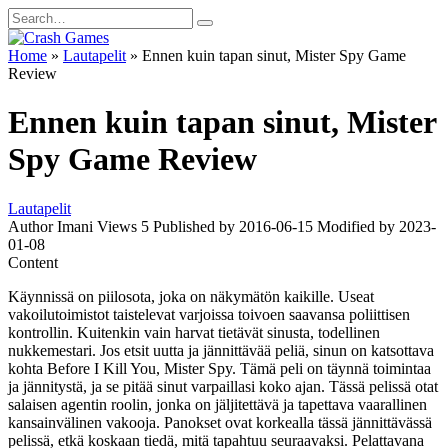
Skip
Search
to
for:
content
Home
»
Lautapelit
»
Ennen kuin tapan sinut, Mister Spy Game
Review
Ennen kuin tapan sinut, Mister
Spy Game Review
Lautapelit
Author
Imani
Views
5
Published by
2016-06-15
Modified by
2023-
01-08
Content
Käynnissä on piilosota, joka on näkymätön kaikille. Useat
vakoilutoimistot taistelevat varjoissa toivoen saavansa poliittisen
kontrollin. Kuitenkin vain harvat tietävät sinusta, todellinen
nukkemestari. Jos etsit uutta ja jännittävää peliä, sinun on katsottava
kohta Before I Kill You, Mister Spy. Tämä peli on täynnä toimintaa
ja jännitystä, ja se pitää sinut varpaillasi koko ajan. Tässä pelissä otat
salaisen agentin roolin, jonka on jäljitettävä ja tapettava vaarallinen
kansainvälinen vakooja. Panokset ovat korkealla tässä jännittävässä
pelissä, etkä koskaan tiedä, mitä tapahtuu seuraavaksi. Pelattavana