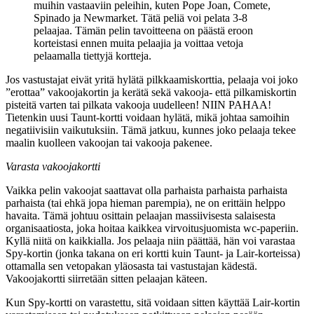
muihin vastaaviin peleihin, kuten Pope Joan, Comete,
Spinado ja Newmarket. Tätä peliä voi pelata 3-8
pelaajaa. Tämän pelin tavoitteena on päästä eroon
korteistasi ennen muita pelaajia ja voittaa vetoja
pelaamalla tiettyjä kortteja.
Jos vastustajat eivät yritä hylätä pilkkaamiskorttia, pelaaja voi joko
”erottaa” vakoojakortin ja kerätä sekä vakooja- että pilkamiskortin
pisteitä varten tai pilkata vakooja uudelleen! NIIN PAHAA!
Tietenkin uusi Taunt-kortti voidaan hylätä, mikä johtaa samoihin
negatiivisiin vaikutuksiin. Tämä jatkuu, kunnes joko pelaaja tekee
maalin kuolleen vakoojan tai vakooja pakenee.
Varasta vakoojakortti
Vaikka pelin vakoojat saattavat olla parhaista parhaista parhaista
parhaista (tai ehkä jopa hieman parempia), ne on erittäin helppo
havaita. Tämä johtuu osittain pelaajan massiivisesta salaisesta
organisaatiosta, joka hoitaa kaikkea virvoitusjuomista wc-paperiin.
Kyllä niitä on kaikkialla. Jos pelaaja niin päättää, hän voi varastaa
Spy-kortin (jonka takana on eri kortti kuin Taunt- ja Lair-korteissa)
ottamalla sen vetopakan yläosasta tai vastustajan kädestä.
Vakoojakortti siirretään sitten pelaajan käteen.
Kun Spy-kortti on varastettu, sitä voidaan sitten käyttää Lair-kortin