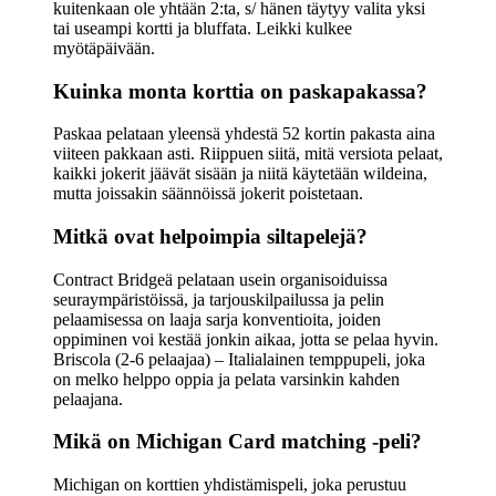
kuitenkaan ole yhtään 2:ta, s/ hänen täytyy valita yksi
tai useampi kortti ja bluffata. Leikki kulkee
myötäpäivään.
Kuinka monta korttia on paskapakassa?
Paskaa pelataan yleensä yhdestä 52 kortin pakasta aina
viiteen pakkaan asti. Riippuen siitä, mitä versiota pelaat,
kaikki jokerit jäävät sisään ja niitä käytetään wildeina,
mutta joissakin säännöissä jokerit poistetaan.
Mitkä ovat helpoimpia siltapelejä?
Contract Bridgeä pelataan usein organisoiduissa
seuraympäristöissä, ja tarjouskilpailussa ja pelin
pelaamisessa on laaja sarja konventioita, joiden
oppiminen voi kestää jonkin aikaa, jotta se pelaa hyvin.
Briscola (2-6 pelaajaa) – Italialainen temppupeli, joka
on melko helppo oppia ja pelata varsinkin kahden
pelaajana.
Mikä on Michigan Card matching -peli?
Michigan on korttien yhdistämispeli, joka perustuu