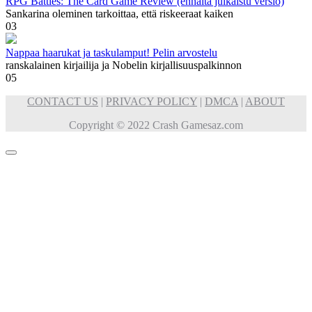
RPG Battles: The Card Game Review (ennalta julkaistu versio)
Sankarina oleminen tarkoittaa, että riskeeraat kaiken
0
3
Nappaa haarukat ja taskulamput! Pelin arvostelu
ranskalainen kirjailija ja Nobelin kirjallisuuspalkinnon
0
5
CONTACT US
|
PRIVACY POLICY
|
DMCA
|
ABOUT
Copyright © 2022 Crash Gamesaz.com