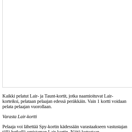
Kaikki pelatut Lair- ja Taunt-kortit, jotka naamioituvat Lair-
korteiksi, pelataan pelaajan edessä peräkkäin. Vain 1 kortti voidaan
pelata pelaajan vuorollaan.
Varasta Lair-kortti
Pelaaja voi lähettää Spy-kortin kädessään varastaakseen vastustajan
tällä hetkellä omistaman Lair-kortin. Näitä kutsutaan