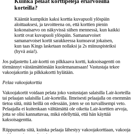
Kuinka pelaat korttipelejä eriarvoisilla
korteilla?
Kääntät kumpikin kaksi korttia kuvapuoli ylöspäin
aloittaaksesi, ja tavoitteena on, että korttien pienin
kokonaisarvo on näkyvissä siihen mennessä, kun kaikki
kortit ovat kuvapuoli ylöspäin. Samanarvoiset
samanarvoiset kortit sarakkeessa kumoavat jokaisen,
kun taas Kings lasketaan nollaksi ja 2s miinuspisteiksi
(hyvä asia!).
Jos paljastettu Lair-kortti on pilkkaava kortti, kaksoisagentti on
törmännyt väistämättömään kuolemanansaan! Vastustaja tekee
vakoojakortin ja pilkkakortti hylätään.
Pelaa vakoojakorttia
Vakoojakortit voidaan pelata joko vastustajan salaisilla Lair-korteilla
tai pelaajan salaisilla Lair-korteilla. Ilmeisesti pelaajalla on enemmän
tietoa siitä, mitä heillä on edessään, joten se on turvallisempi veto.
Pelaajalla ei kuitenkaan välttämättä ole oikeita Lair-korttien arvoja,
jotta se olisi kannattavaa, mikä edellyttää, että hän käyttää
kaksoisagenttia.
Riippumatta siitä, kuinka pelaaja lähestyy vakoojakorttiaan, vakooja