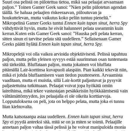
Suuri osa pelistä on piilotettua tietoa, mikä saa pelaajat arvaamaan
paljon.” Toinen Gamer Geek sanoi: ”Näen pelin piilotetun agendan
täällä. Se haluaa pelaajien riskeeraavan, piiloutuvan ja
houkuttelevan, mutta vaikutus koko peliin tuntuu pieneltä.”
Mikropelinä Gamer Geeks tuntui
Ennen kuin tapan sinut, herra Spy
viihdyttivät hyvin, mutta he eivät halunneet pelata useammin kuin
kerran.Kuten eräs Gamer Geek sanoi: ”Hauska peli pelata kerran,
sitten sinun ei tarvitse pelata sitä uudelleen.” Sellaisenaan Gamer
Geeks päätti hylätä
Ennen kuin tapan sinut, herra Spy.
Mikropelejä voi olla vaikea arvioida objektiivisesti. Pelissä tapahtuu
paljon, mutta pelin yleinen syvyys estää suurimman osan tuntemasta
sitä tärkeältä. Bluffataan paljon, mutta jokainen voi bluffata
pitämällä Lair-korttinsa kuvapuoli alaspäin. Pian kaikki tekevät niin,
mikä ei johda bluffaamiseen vaan tiedon puutteeseen. Arvaamista
vaaditaan, mutta ei muistia, sillä Lair-kortit paljastuvat ja pysyvät
paljastettuina tutkittuaan. Pelaajat voivat jopa hyökätä omiin
laireihinsa, mikä tekee vastustajan pesäkkeisiin hyökkäämisestä vain
välttämättömyyden, jos pelaajalla ei ole oikeita korttiarvoja.
Lopputuloksena on peli, jota on helppo pelata, mutta joka ei tunnu
liian kiehtovalta.
Mutta katsotaanpa asiaa uudelleen.
Ennen kuin tapan sinut, herra
Spy
ei pyydä anteeksi sitä, mitä se on ja miten se toimii. Pelaajille
annetaan paljon valtaa tässä pelissä ja he voivat manipuloida monia