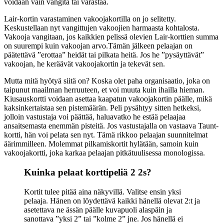
voidaan vain vangita tai varastaa.
Lair-kortin varastaminen vakoojakortilla on jo selitetty.
Keskustellaan nyt vangittujen vakoojien harmaasta kohtalosta.
Vakooja vangitaan, jos kaikkien pelissä olevien Lair-korttien summa
on suurempi kuin vakoojan arvo.Tämän jälkeen pelaajan on
päätettävä ”erottaa” heidät tai pilkata heitä. Jos he ”pysäyttävät”
vakoojan, he keräävät vakoojakortin ja tekevät sen.
Mutta mitä hyötyä siitä on? Koska olet paha organisaatio, joka on
taipunut maailman herruuteen, et voi muuta kuin ihailla hieman.
Kiusauskortti voidaan asettaa kaapatun vakoojakortin päälle, mikä
kaksinkertaistaa sen pistemäärän. Peli pysähtyy sitten hetkeksi,
jolloin vastustaja voi päättää, haluavatko he estää pelaajaa
ansaitsemasta enemmän pisteitä. Jos vastustajalla on vastaava Taunt-
kortti, hän voi pelata sen nyt. Tämä rikkoo pelaajan suunnitelmat
äärimmilleen. Molemmat pilkamiskortit hylätään, samoin kuin
vakoojakortti, joka karkaa pelaajan pitkätuulisessa monologissa.
Kuinka pelaat korttipeliä 2 2s?
Kortit tulee pitää aina näkyvillä. Valitse ensin yksi
pelaaja. Hänen on löydettävä kaikki hänellä olevat 2:t ja
asetettava ne ässän päälle kuvapuoli alaspäin ja
sanottava ”yksi 2” tai ”kolme 2” jne. Jos hänellä ei