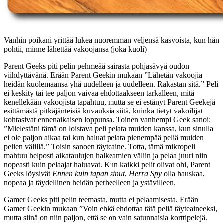
Vanhin poikani yrittää lukea nuoremman veljensä kasvoista, kun hän
pohtii, minne lähettää vakoojansa (joka kuoli)
Parent Geeks piti pelin pehmeää sairasta pohjasävyä oudon
viihdyttävänä. Erään Parent Geekin mukaan ”Lähetän vakoojia
heidän kuolemaansa yhä uudelleen ja uudelleen. Rakastan sitä.” Peli
ei keskity tai tee paljon vaivaa ehdottaakseen tarkalleen, mitä
kenellekään vakoojista tapahtuu, mutta se ei estänyt Parent Geekejä
esittämästä pitkäjänteisiä kuvauksia siitä, kuinka tietyt vakoilijat
kohtasivat ennenaikaisen loppunsa. Toinen vanhempi Geek sanoi:
”Mielestäni tämä on loistava peli pelata muiden kanssa, kun sinulla
ei ole paljon aikaa tai kun haluat pelata pienempää peliä muiden
pelien välillä.” Toisin sanoen täyteaine. Totta, tämä mikropeli
mahtuu helposti aikataulujen halkeamien väliin ja pelaa juuri niin
nopeasti kuin pelaajat haluavat. Kun kaikki pelit olivat ohi, Parent
Geeks löysivät
Ennen kuin tapan sinut
,
Herra Spy
olla hauskaa,
nopeaa ja täydellinen heidän perheelleen ja ystävilleen.
Gamer Geeks piti pelin teemasta, mutta ei pelaamisesta. Erään
Gamer Geekin mukaan ”Voin ehkä ehdottaa tätä peliä täyteaineeksi,
mutta siinä on niin paljon, että se on vain satunnaisia ​​korttipelejä.