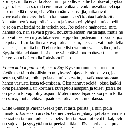
kortteja, mutta eivät koskaan niin pitkälle, että he hallitsevat pöytää
täysin. Itse asiassa, mitä enemmän valtaa ja vaikutusvaltaa pelaaja
uskoo heillä olevan, sitä vähemmän vastustajia, jotka ovat
vuorovaikutuksessa heidän kanssaan. Tässä kohtaa Lair-korttien
kääntäminen kuvapuoli alaspäin ja kuvapuoli ylöspäin tulee peliin,
ja se on mielestäni pelin tärkein osa. Jos pelaaja mainostaa, mitä
hänellä on, hän selvästi pyrkii houkuttelemaan vastustajia, mutta he
antavat itselleen myös takaoven helppoihin pisteisiin. Toisaalta, jos
he pitävät Lair-korttinsa kuvapuoli alaspäin, he saattavat houkutella
vastustajaa, mutta heillä ei ole todellista vaikutusvaltaa siihen, mitä
Spy-korttia pelataan. Lisäksi he vähentävät huomattavasti sitä, mitä
he voivat tehdä omilla Lair-korteillaan.
Ennen kuin tapan sinut, herra Spy
Kyse on onnellisen median
löytämisestä mahdollisimman lyhyessä ajassa.Ei ole kaavaa, jota
seurata, sillä se, mihin pelaajan tulisi keskittyä, vaikuttaa suoraan
hänen vastustajiensa tekemiseen. Olen nähnyt pelejä, joissa kaikki
ovat pelanneet Lair-korttinsa kuvapuoli alaspäin ja toiset, joissa ne
on pelattu kuvapuoli ylöspäin. Molemmissa tapauksissa pelin kulku
oli sama, mutta tehtävät päätökset olivat erittäin erilaisia.
Child Geeks ja Parent Geeks pitivät tästä pelistä, ja niin pidin
minäkin. Jos voisin arvata, Gamer Geeks ei pitänyt pelistä enemmän
periaatteesta kuin todellisista pelivirheistä. Säännöt ovat tiukat, peli
on sujuvaa ja syvyyttä on tarpeeksi tutkia ja löytää erilaisia ​​tapoja