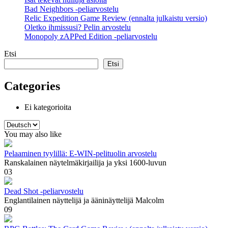
Bad Neighbors -peliarvostelu
Relic Expedition Game Review (ennalta julkaistu versio)
Oletko ihmissusi? Pelin arvostelu
Monopoly zAPPed Edition -peliarvostelu
Etsi
Etsi
Categories
Ei kategorioita
Valitse
kieli
You may also like
Pelaaminen tyylillä: E-WIN-pelituolin arvostelu
Ranskalainen näytelmäkirjailija ja yksi 1600-luvun
0
3
Dead Shot -peliarvostelu
Englantilainen näyttelijä ja ääninäyttelijä Malcolm
0
9