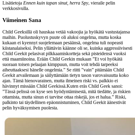
Lisätietoja
Ennen kuin tapan sinut, herra Spy
, vieraile pelin
verkkosivulla.
Viimeinen Sana
Child Geeksillä oli hauskaa vetää vakoojia ja hyökätä vastustajansa
maihin. Puolustuskyvyn puute oli aluksi ongelma, mutta koska
kukaan ei kyennyt suojelemaan pesäänsä, ongelma tuli nopeasti
kiistanalaiseksi. Pelin yllättävin käänne oli se, kuinka aggressiivisesti
Child Geekit pelasivat pilkkaamiskortteja sekä pisteidensä vuoksi
että maamiinoina. Erään Child Geekin mukaan ”Et voi hyökätä
suoraan toisen pelaajan kimppuun, mutta voit tehdä tarpeeksi
aiheuttaaksesi hänelle ongelmia.” Se riitti ”vain” pitämään Child
Geekit arvailemaan ja säilyttämään tietyn tason varovaisuutta koko
ajan. Tämä hienovarainen, mutta ilmeinen riski vs. palkkio ei
hävinnyt missään Child Geekissä.Kuten eräs Child Geek sanoi:
”Tässä pelissä on kyse sen hyödyntämisestä, mitä tiedätte, ja riskien
ottamista, mutta sinun ei tarvitse ottaa riskejä, jos et halua.” Riski,
palkinto tai täydellinen epäonnistuminen, Child Geekit äänestivät
pelin hyväksymisen puolesta.