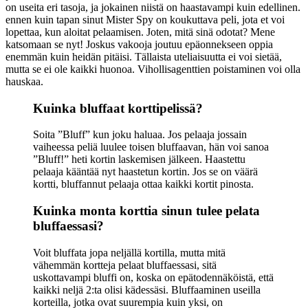
on useita eri tasoja, ja jokainen niistä on haastavampi kuin edellinen.
ennen kuin tapan sinut Mister Spy on koukuttava peli, jota et voi
lopettaa, kun aloitat pelaamisen. Joten, mitä sinä odotat? Mene
katsomaan se nyt! Joskus vakooja joutuu epäonnekseen oppia
enemmän kuin heidän pitäisi. Tällaista uteliaisuutta ei voi sietää,
mutta se ei ole kaikki huonoa. Vihollisagenttien poistaminen voi olla
hauskaa.
Kuinka bluffaat korttipelissä?
Soita ”Bluff” kun joku haluaa. Jos pelaaja jossain
vaiheessa peliä luulee toisen bluffaavan, hän voi sanoa
”Bluff!” heti kortin laskemisen jälkeen. Haastettu
pelaaja kääntää nyt haastetun kortin. Jos se on väärä
kortti, bluffannut pelaaja ottaa kaikki kortit pinosta.
Kuinka monta korttia sinun tulee pelata
bluffaessasi?
Voit bluffata jopa neljällä kortilla, mutta mitä
vähemmän kortteja pelaat bluffaessasi, sitä
uskottavampi bluffi on, koska on epätodennäköistä, että
kaikki neljä 2:ta olisi kädessäsi. Bluffaaminen useilla
korteilla, jotka ovat suurempia kuin yksi, on