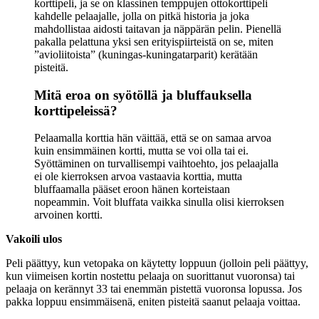
korttipeli, ja se on klassinen temppujen ottokorttipeli
kahdelle pelaajalle, jolla on pitkä historia ja joka
mahdollistaa aidosti taitavan ja näppärän pelin. Pienellä
pakalla pelattuna yksi sen erityispiirteistä on se, miten
”avioliitoista” (kuningas-kuningatarparit) kerätään
pisteitä.
Mitä eroa on syötöllä ja bluffauksella
korttipeleissä?
Pelaamalla korttia hän väittää, että se on samaa arvoa
kuin ensimmäinen kortti, mutta se voi olla tai ei.
Syöttäminen on turvallisempi vaihtoehto, jos pelaajalla
ei ole kierroksen arvoa vastaavia korttia, mutta
bluffaamalla pääset eroon hänen korteistaan ​​
nopeammin. Voit bluffata vaikka sinulla olisi kierroksen
arvoinen kortti.
Vakoili ulos
Peli päättyy, kun vetopaka on käytetty loppuun (jolloin peli päättyy,
kun viimeisen kortin nostettu pelaaja on suorittanut vuoronsa) tai
pelaaja on kerännyt 33 tai enemmän pistettä vuoronsa lopussa. Jos
pakka loppuu ensimmäisenä, eniten pisteitä saanut pelaaja voittaa.