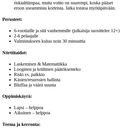
riskialttiimpaa, mutta voitto on suurempi, koska pääset
eroon useammista korteista. Jatka toistoa myötäpäivään.
Perusteet:
6-vuotiaille ja sitä vanhemmille (julkaisija suosittelee 12+)
2-6 pelaajalle
Valmistukseen kuluu noin 30 minuuttia
Nörttitaidot:
Laskeminen & Matematiikka
Looginen ja kriittinen päätöksenteko
Riski vs. palkkio
Käsien/resurssien hallinta
Bluffaa ja väärä suunta
Oppimiskäyrä:
Lapsi – helppoa
Aikuinen – helppoa
Teema ja kerronta: