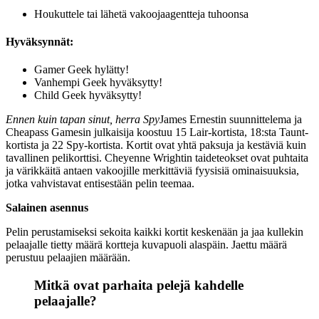
Houkuttele tai lähetä vakoojaagentteja tuhoonsa
Hyväksynnät:
Gamer Geek hylätty!
Vanhempi Geek hyväksytty!
Child Geek hyväksytty!
Ennen kuin tapan sinut, herra Spy
James Ernestin suunnittelema ja
Cheapass Gamesin julkaisija koostuu 15 Lair-kortista, 18:sta Taunt-
kortista ja 22 Spy-kortista. Kortit ovat yhtä paksuja ja kestäviä kuin
tavallinen pelikorttisi. Cheyenne Wrightin taideteokset ovat puhtaita
ja värikkäitä antaen vakoojille merkittäviä fyysisiä ominaisuuksia,
jotka vahvistavat entisestään pelin teemaa.
Salainen asennus
Pelin perustamiseksi sekoita kaikki kortit keskenään ja jaa kullekin
pelaajalle tietty määrä kortteja kuvapuoli alaspäin. Jaettu määrä
perustuu pelaajien määrään.
Mitkä ovat parhaita pelejä kahdelle
pelaajalle?