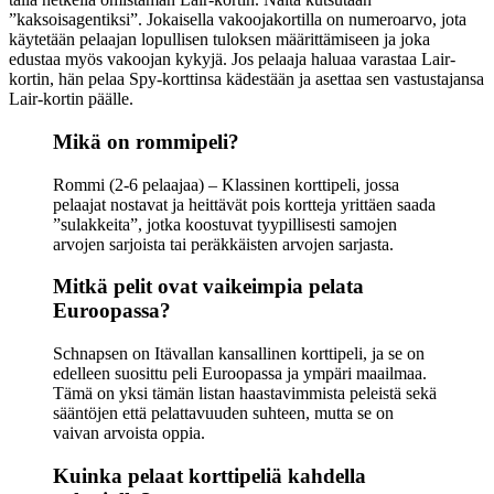
”kaksoisagentiksi”. Jokaisella vakoojakortilla on numeroarvo, jota
käytetään pelaajan lopullisen tuloksen määrittämiseen ja joka
edustaa myös vakoojan kykyjä. Jos pelaaja haluaa varastaa Lair-
kortin, hän pelaa Spy-korttinsa kädestään ja asettaa sen vastustajansa
Lair-kortin päälle.
Mikä on rommipeli?
Rommi (2-6 pelaajaa) – Klassinen korttipeli, jossa
pelaajat nostavat ja heittävät pois kortteja yrittäen saada
”sulakkeita”, jotka koostuvat tyypillisesti samojen
arvojen sarjoista tai peräkkäisten arvojen sarjasta.
Mitkä pelit ovat vaikeimpia pelata
Euroopassa?
Schnapsen on Itävallan kansallinen korttipeli, ja se on
edelleen suosittu peli Euroopassa ja ympäri maailmaa.
Tämä on yksi tämän listan haastavimmista peleistä sekä
sääntöjen että pelattavuuden suhteen, mutta se on
vaivan arvoista oppia.
Kuinka pelaat korttipeliä kahdella