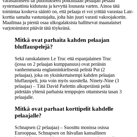
varastamiseen tai pudotukseen potkittuaan pelaajan pesään
systemaattista kidutusta ja kevyttä lounasta varten. Ainoa tätä
toimintaa koskeva sääntö on, että pelaaja ei voi yrittää varastaa Lair-
korttia samalta vastustajalta, jolta hän juuri varasti vakoojakortin.
Maailmaa ja pientä osaa ulkogalaksista hallitsevat maanalaiset
varjotoimistot pitävät tätä töykeänä.
Mitkä ovat parhaita kahden pelaajan
bluffauspelejä?
Sekä ranskalainen Le Truc että espanjalainen Truc
(jossa on 2 pelaajan kumppanuus) ovat peräisin
vanhemmasta englanninkielisestä pelistä Put (2
pelaajaa), joka on yksinkertaisempi kahden pelaajan
bluffauspeli, jota voin myös suositella. Ninety-Nine (3
pelaajaa) – Tätä David Parlettin alkuperäistä peliä
pidetään yhtenä parhaista temppujen ottamisesta tasan 3
pelaajalle.
Mitkä ovat parhaat korttipelit kahdelle
pelaajalle?
Schnapsen (2 pelaajaa) – Suosittu monissa osissa
Eurooppaa, Schnapsen on Itävallan kansallinen