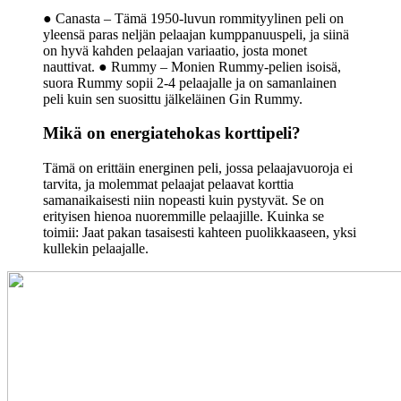
● Canasta – Tämä 1950-luvun rommityylinen peli on
yleensä paras neljän pelaajan kumppanuuspeli, ja siinä
on hyvä kahden pelaajan variaatio, josta monet
nauttivat. ● Rummy – Monien Rummy-pelien isoisä,
suora Rummy sopii 2-4 pelaajalle ja on samanlainen
peli kuin sen suosittu jälkeläinen Gin Rummy.
Mikä on energiatehokas korttipeli?
Tämä on erittäin energinen peli, jossa pelaajavuoroja ei
tarvita, ja molemmat pelaajat pelaavat korttia
samanaikaisesti niin nopeasti kuin pystyvät. Se on
erityisen hienoa nuoremmille pelaajille. Kuinka se
toimii: Jaat pakan tasaisesti kahteen puolikkaaseen, yksi
kullekin pelaajalle.