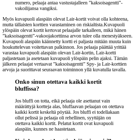
numero, pelaaja antaa vastustajalleen ”kaksoisagentti”-
vakoilijansa vangiksi.
Myös kuvapuoli alaspäin olevat Lair-kortit voivat olla kohteena,
mutta tällaisten korttien varastaminen on riskialtista.Kuvapuoli
ylöspäin olevat kortit kertovat pelaajalle tarkalleen, mikä hänen
”kaksoisagentti”-vakoojakorttinsa arvon tulee olla menestyäkseen.
Kuvapuoli alaspäin käännetty kortti ei paljasta mitään muuta kuin
houkuttelevan voitettavan palkinnon. Jos pelaaja päättää yrittää
varastaa kuvapuoli alaspäin olevan Lair-kortin, Lair-kortti
paljastetaan ja asetetaan kuvapuoli ylöspäin pelin ajaksi. Tämän
jälkeen pelaajat vertaavat ”kaksoisagentti” Spy- ja Lair-korttien
arvoja ja suorittavat seuraavan toiminnon yllä kuvatulla tavalla.
Onko sinun otettava kaikki kortit
bluffissa?
Jos bluffi on totta, eikä pelaaja ole asettanut vain
määrättyjä kortteja alas, bluffaavan pelaajan on otettava
kaikki kortit keskeltä pöytää. Jos bluffi ei todellakaan
ollut pelissä ja pelaaja oli rehellinen, syyttäjän on
otettava kaikki kortit. Pelatut kortit ovat kuvapuoli
alaspäin, kunnes ne haastetaan.