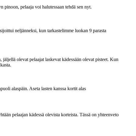
yn pinoon, pelaaja voi halutessaan tehdä sen nyt.
joittui neljänneksi, kun tarkastelimme luokan 9 parasta
, jäljellä olevat pelaajat laskevat kädessään olevat pisteet. Kun
akasta.
uoli alaspäin. Aseta lasten kanssa kortit alas
ei yhtään pelaajan kädessä olevista korteista. Tässä on yhteenveto