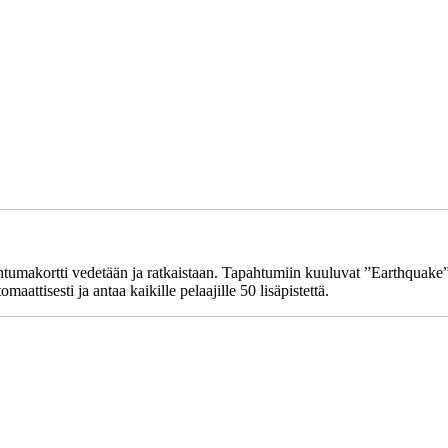
ahtumakortti vedetään ja ratkaistaan. Tapahtumiin kuuluvat ”Earthquake”
aattisesti ja antaa kaikille pelaajille 50 lisäpistettä.