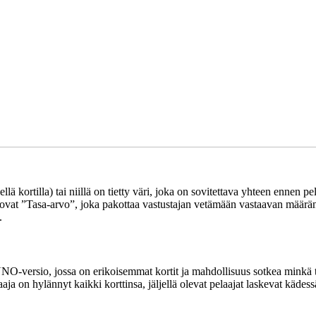
ellä kortilla) tai niillä on tietty väri, joka on sovitettava yhteen ennen 
ä ovat ”Tasa-arvo”, joka pakottaa vastustajan vetämään vastaavan määrän
.
-versio, jossa on erikoisemmat kortit ja mahdollisuus sotkea minkä taha
aja on hylännyt kaikki korttinsa, jäljellä olevat pelaajat laskevat kädess