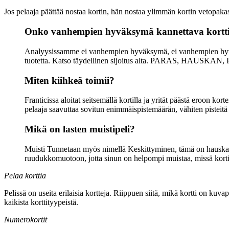
Jos pelaaja päättää nostaa kortin, hän nostaa ylimmän kortin vetopakast
Onko vanhempien hyväksymä kannettava korttipel
Analyysissamme ei vanhempien hyväksymä, ei vanhempien hyväksym
tuotetta. Katso täydellinen sijoitus alta. PARAS, HAUS
Miten kiihkeä toimii?
Franticissa aloitat seitsemällä kortilla ja yrität päästä eroon ko
pelaaja saavuttaa sovitun enimmäispistemäärän, vähiten pisteitä sa
Mikä on lasten muistipeli?
Muisti Tunnetaan myös nimellä Keskittyminen, tämä on hauska kort
ruudukkomuotoon, jotta sinun on helpompi muistaa, missä korti
Pelaa korttia
Pelissä on useita erilaisia ​​kortteja. Riippuen siitä, mikä kortti on ku
kaikista korttityypeistä.
Numerokortit