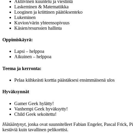
Aktiivinen kuuntelu ja viestintä
Laskeminen & Matematiikka
Looginen ja kriittinen päätöksenteko
Lukeminen
Kuvion/värin yhteensopivuus
Käsien/resurssien hallinta
Oppimiskäyrä:
Lapsi – helppoa
Aikuinen – helppoa
Teema ja kerronta:
Pelaa kiihkeästi korttia päästäksesi ensimmäisenä ulos
Hyväksynnät
Gamer Geek hylätty!
Vanhempi Geek hyväksytty!
Child Geek sekoitettu!
Hätääntynyt
, jonka ovat suunnitelleet Fabian Engeler, Pascal Frick, P
kestäviä kuin tavallinen pelikorttisi.