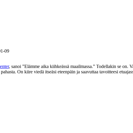
01-09
enter
, sanoi ”Elämme aika kiihkeässä maailmassa.” Todellakin se on. Vaat
sta. On kiire viedä itseäsi eteenpäin ja saavuttaa tavoitteesi etuajassa