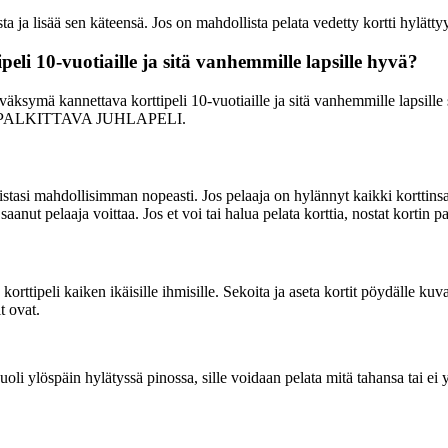
a ja lisää sen käteensä. Jos on mahdollista pelata vedetty kortti hylätty
i 10-vuotiaille ja sitä vanhemmille lapsille hyvä?
ä kannettava korttipeli 10-vuotiaille ja sitä vanhemmille lapsille si
KAN, PALKITTAVA JUHLAPELI.
rteistasi mahdollisimman nopeasti. Jos pelaaja on hylännyt kaikki korttinsa
anut pelaaja voittaa. Jos et voi tai halua pelata korttia, nostat kortin p
tipeli kaiken ikäisille ihmisille. Sekoita ja aseta kortit pöydälle kuvap
t ovat.
vapuoli ylöspäin hylätyssä pinossa, sille voidaan pelata mitä tahansa tai 