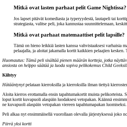
Mitkä ovat lasten parhaat pelit Game Nightissa?
Jos lapset pitävät komediasta ja typeryydestä, lautapeli tai kortt
strategiasta, valitse peli, joka kannustaa suunnittelemaan, keskit
Mitkä ovat parhaat matemaattiset pelit lapsille?
Tämä on hieno leikkiä lasten kanssa vahvistaaksesi varhaisia ​​ma
pelaajalla, ja aloitat jakamalla kortit kaikkien pelaajien kesken.
Huomautus: Tämä peli sisältää pienen määrän kortteja, jotka näyttävät
ansiosta on helppo säätää ja luoda sopiva pelikokemus Child Geeksille j
Kiihtyy
Hätääntynyt
pelataan kierroksilla ja kierroksilla ilman tiettyä kierrost
Aloita kierros erottamalla ensin tapahtumakortit muista pelikorteista. 
loput kortit kuvapuoli alaspäin luodaksesi vetopakan. Käännä ensimmäi
ne kuvapuoli alaspäin vetopakan viereen tapahtumapakan luomiseksi.
Peli alkaa nyt ensimmäisellä vuorollaan olevalla järjestyksessä joko n
Piirrä yksi kortti