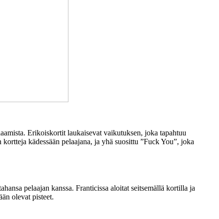
pelaamista. Erikoiskortit laukaisevat vaikutuksen, joka tapahtuu
 kortteja kädessään pelaajana, ja yhä suosittu ”Fuck You”, joka
nsa pelaajan kanssa. Franticissa aloitat seitsemällä kortilla ja
ään olevat pisteet.