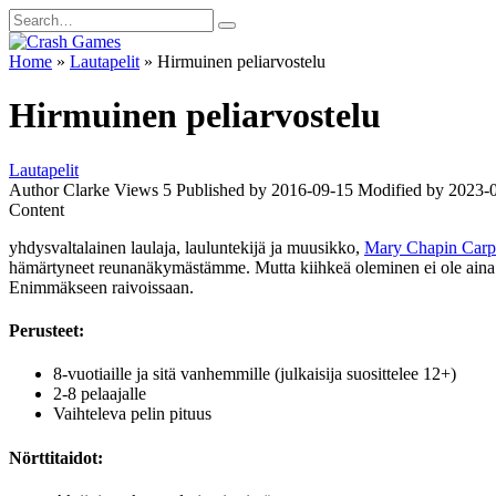
Skip
Search
to
for:
content
Home
»
Lautapelit
»
Hirmuinen peliarvostelu
Hirmuinen peliarvostelu
Lautapelit
Author
Clarke
Views
5
Published by
2016-09-15
Modified by
2023-
Content
yhdysvaltalainen laulaja, lauluntekijä ja muusikko,
Mary Chapin Carp
hämärtyneet reunanäkymästämme. Mutta kiihkeä oleminen ei ole aina paha
Enimmäkseen raivoissaan.
Perusteet:
8-vuotiaille ja sitä vanhemmille (julkaisija suosittelee 12+)
2-8 pelaajalle
Vaihteleva pelin pituus
Nörttitaidot: