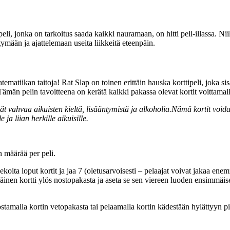
ipeli, jonka on tarkoitus saada kaikki nauramaan, on hitti peli-illassa. Ni
tymään ja ajattelemaan useita liikkeitä eteenpäin.
tematiikan taitoja! Rat Slap on toinen erittäin hauska korttipeli, joka s
 Tämän pelin tavoitteena on kerätä kaikki pakassa olevat kortit voittamalla
 vahvaa aikuisten kieltä, lisääntymistä ja alkoholia.Nämä kortit voida
a liian herkille aikuisille.
en määrää per peli.
Sekoita loput kortit ja jaa 7 (oletusarvoisesti – pelaajat voivat jakaa e
nen kortti ylös nostopakasta ja aseta se sen viereen luoden ensimmäise
ostamalla kortin vetopakasta tai pelaamalla kortin kädestään hylättyyn p