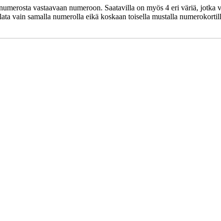
numerosta vastaavaan numeroon. Saatavilla on myös 4 eri väriä, jotka vo
elata vain samalla numerolla eikä koskaan toisella mustalla numerokorti