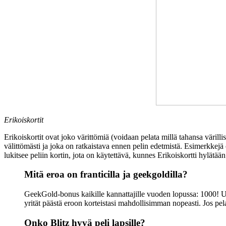
Erikoiskortit
Erikoiskortit ovat joko värittömiä (voidaan pelata millä tahansa värillis
välittömästi ja joka on ratkaistava ennen pelin edetmistä. Esimerkkej
lukitsee peliin kortin, jota on käytettävä, kunnes Erikoiskortti hylätään
Mitä eroa on franticilla ja geekgoldilla?
GeekGold-bonus kaikille kannattajille vuoden lopussa: 1000! UNO
yrität päästä eroon korteistasi mahdollisimman nopeasti. Jos pela
Onko Blitz hyvä peli lapsille?