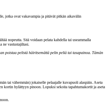
ille, jotka ovat vakavampia ja pitävät pitkän aikavälin
isältää nopeutta. Sitä voidaan pelata kahdella tai useammalla
 ne vastustajiltasi.
an poistaa pelistä häiritsemättä pelin peliä tai tasapainoa. Tämän
nemmän tai vähemmän) jokaiselle pelaajalle kuvapuoli alaspäin. Aseta
n kortin hylättyyn pinoon. Lopuksi sekoita tapahtumakortit ja aseta
inoon.