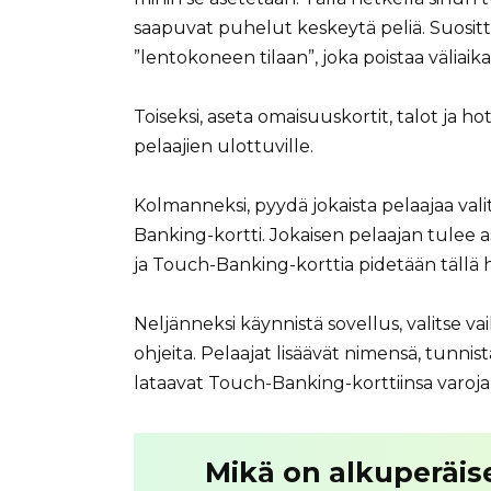
saapuvat puhelut keskeytä peliä. Suositt
”lentokoneen tilaan”, joka poistaa väliaika
Toiseksi, aseta omaisuuskortit, talot ja ho
pelaajien ulottuville.
Kolmanneksi, pyydä jokaista pelaajaa va
Banking-kortti. Jokaisen pelaajan tulee a
ja Touch-Banking-korttia pidetään tällä 
Neljänneksi käynnistä sovellus, valitse v
ohjeita. Pelaajat lisäävät nimensä, tunn
lataavat Touch-Banking-korttiinsa varoj
Mikä on alkuperäis