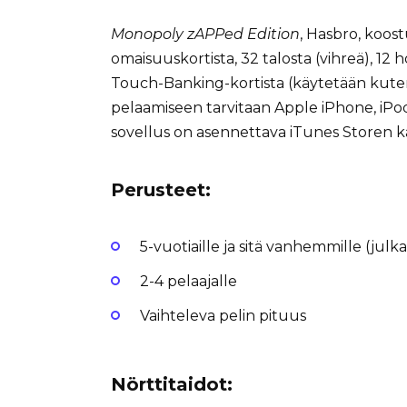
Monopoly zAPPed Edition
, Hasbro, koost
omaisuuskortista, 32 talosta (vihreä), 12 
Touch-Banking-kortista (käytetään kuten p
pelaamiseen tarvitaan Apple iPhone, iPod 
sovellus on asennettava iTunes Storen k
Perusteet:
5-vuotiaille ja sitä vanhemmille (julka
2-4 pelaajalle
Vaihteleva pelin pituus
Nörttitaidot: