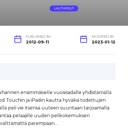
LAUTAPELIT
PUBLISHED BY
MODIFIED BY
2012-09-11
2023-01-12
uhannen ensimmäiselle vuosisadalle yhdistämällä
d Touchin ja iPadin kautta hyväksi todettujen
ällä peli vie itsensä uuteen suuntaan tarjoamalla
kä antaa pelaajille uuden pelikokemuksen
ei välttämättä parempaan…