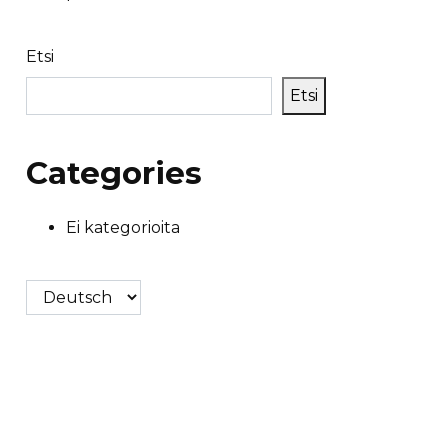
Etsi
Etsi
Categories
Ei kategorioita
Valitse
kieli