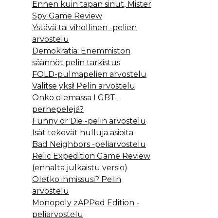
Ennen kuin tapan sinut, Mister
Spy Game Review
Ystävä tai vihollinen -pelien
arvostelu
Demokratia: Enemmistön
säännöt pelin tarkistus
FOLD-pulmapelien arvostelu
Valitse yksi! Pelin arvostelu
Onko olemassa LGBT-
perhepelejä?
Funny or Die -pelin arvostelu
Isät tekevät hulluja asioita
Bad Neighbors -peliarvostelu
Relic Expedition Game Review
(ennalta julkaistu versio)
Oletko ihmissusi? Pelin
arvostelu
Monopoly zAPPed Edition -
peliarvostelu