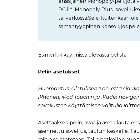
ensisijainen Monopoly-peli, jota v
PC:llä. Monopoly Plus -sovelluksel
tai verkossa.Se ei kuitenkaan ole 
samantyyppinen konsoli, jos pela
Esimerkki käynnissä olevasta pelistä
Pelin asetukset
Huomautus: Oletuksena on, että sinulla 
iPhonen, iPod Touchin ja iPadin navigo
sovellusten käyttämisen valitulla laitteel
Asettaaksesi pelin, avaa ja aseta lauta ens
asennettu sovellus, taulun keskelle. Taul
mihin se asetetaan. Tällä hetkellä sinun t