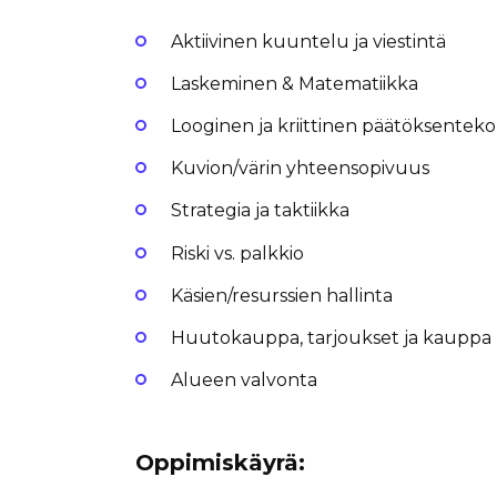
Aktiivinen kuuntelu ja viestintä
Laskeminen & Matematiikka
Looginen ja kriittinen päätöksenteko
Kuvion/värin yhteensopivuus
Strategia ja taktiikka
Riski vs. palkkio
Käsien/resurssien hallinta
Huutokauppa, tarjoukset ja kauppa
Alueen valvonta
Oppimiskäyrä: