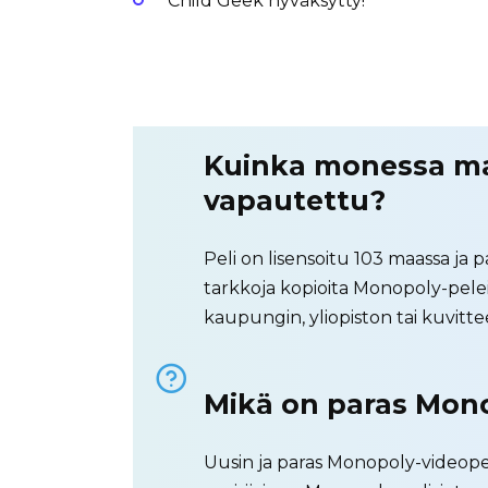
Child Geek hyväksytty!
Kuinka monessa m
vapautettu?
Peli on lisensoitu 103 maassa ja
tarkkoja kopioita Monopoly-pelei
kaupungin, yliopiston tai kuvittee
Mikä on paras Mono
Uusin ja paras Monopoly-videop