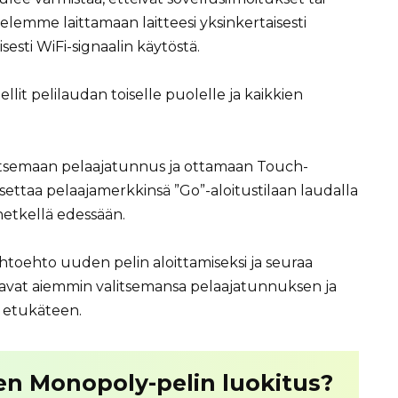
elemme laittamaan laitteesi yksinkertaisesti
isesti WiFi-signaalin käytöstä.
tellit pelilaudan toiselle puolelle ja kaikkien
litsemaan pelaajatunnus ja ottamaan Touch-
settaa pelaajamerkkinsä ”Go”-aloitustilaan laudalla
hetkellä edessään.
aihtoehto uuden pelin aloittamiseksi ja seuraa
istavat aiemmin valitsemansa pelaajatunnuksen ja
a etukäteen.
en Monopoly-pelin luokitus?