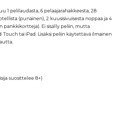
uu 1 pelilaudasta, 6 pelaajarahakkeesta, 28
hotellista (punainen), 2 kuusisivuisesta noppaa ja 4
ankkikortteja). Ei sisälly peliin, mutta
Touch tai iPad. Lisäksi peliin käytettävä ilmainen
autta.
isija suosittelee 8+)