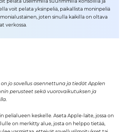
oit pelata useimmilla suurimmilla konsolilla ja
la voit pelata yksinpeliä, paikallista moninpeliä
monialustainen, joten sinulla kaikilla on oltava
at verkossa.
on jo sovellus asennettuna ja tiedät Applen
innin perusteet sekä vuorovaikutuksen ja
la.
in pelialueen keskelle. Aseta Apple-laite, jossa on
ulle on merkitty alue, josta on helppo tietää,
ulee varmistaa, etteivät sovellusilmoitukset tai