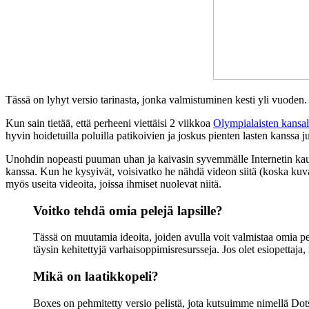
Tässä on lyhyt versio tarinasta, jonka valmistuminen kesti yli vuoden.
Kun sain tietää, että perheeni viettäisi 2 viikkoa
Olympialaisten kansal
hyvin hoidetuilla poluilla patikoivien ja joskus pienten lasten kanssa
Unohdin nopeasti puuman uhan ja kaivasin syvemmälle Internetin kautta
kanssa. Kun he kysyivät, voisivatko he nähdä videon siitä (koska kuvat e
myös useita videoita, joissa ihmiset nuolevat niitä.
Voitko tehdä omia pelejä lapsille?
Tässä on muutamia ideoita, joiden avulla voit valmistaa omia pel
täysin kehitettyjä varhaisoppimisresursseja. Jos olet esiopettaja
Mikä on laatikkopeli?
Boxes on pehmitetty versio pelistä, jota kutsuimme nimellä Dots 