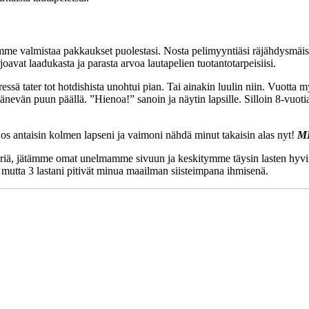
me valmistaa pakkaukset puolestasi. Nosta pelimyyntiäsi räjähdysmäisesti
oavat laadukasta ja parasta arvoa lautapelien tuotantotarpeisiisi.
ressä tater tot hotdishista unohtui pian. Tai ainakin luulin niin. Vuo
vän puun päällä. ”Hienoa!” sanoin ja näytin lapsille. Silloin 8-vuotias 
, jos antaisin kolmen lapseni ja vaimoni nähdä minut takaisin alas nyt!
M
jätämme omat unelmamme sivuun ja keskitymme täysin lasten hyvinvointi
 mutta 3 lastani pitivät minua maailman siisteimpana ihmisenä.