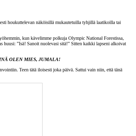
 houkuttelevan näköisillä mukautetuilla tyhjillä laatikoilla tai
tta myöhemmin, kun kävelimme polkuja Olympic National Forestissa,
huusi: ”Isä! Sanoit nuolevasi sitä!” Sitten kaikki lapseni alkoivat
INÄ OLEN MIES, JUMALA!
in. Teen tätä iloisesti joka päivä. Sattui vain niin, että tänä