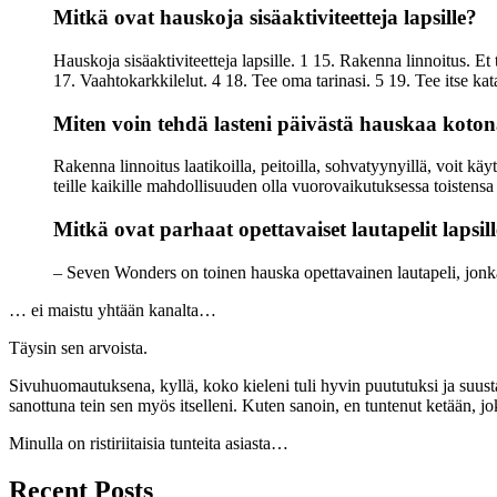
Mitkä ovat hauskoja sisäaktiviteetteja lapsille?
Hauskoja sisäaktiviteetteja lapsille. 1 15. Rakenna linnoitus. Et
17. Vaahtokarkkilelut. 4 18. Tee oma tarinasi. 5 19. Tee itse kata
Miten voin tehdä lasteni päivästä hauskaa koto
Rakenna linnoitus laatikoilla, peitoilla, sohvatyynyillä, voit käy
teille kaikille mahdollisuuden olla vuorovaikutuksessa toistensa k
Mitkä ovat parhaat opettavaiset lautapelit lapsil
– Seven Wonders on toinen hauska opettavainen lautapeli, jonka av
… ei maistu yhtään kanalta…
Täysin sen arvoista.
Sivuhuomautuksena, kyllä, koko kieleni tuli hyvin puututuksi ja suustan
sanottuna tein sen myös itselleni. Kuten sanoin, en tuntenut ketään, j
Minulla on ristiriitaisia ​​tunteita asiasta…
Recent Posts