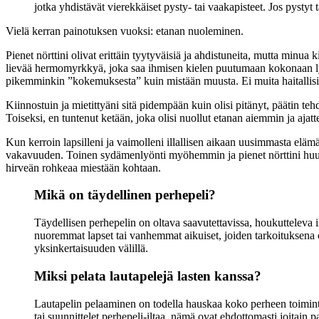
jotka yhdistävät vierekkäiset pysty- tai vaakapisteet. Jos pystyt
Vielä kerran painotuksen vuoksi: etanan nuoleminen.
Pienet nörttini olivat erittäin tyytyväisiä ja ahdistuneita, mutta minua
lievää hermomyrkkyä, joka saa ihmisen kielen puutumaan kokonaan lyhy
pikemminkin ”kokemuksesta” kuin mistään muusta. Ei muita haitallisia
Kiinnostuin ja mietittyäni sitä pidempään kuin olisi pitänyt, päätin teh
Toiseksi, en tuntenut ketään, joka olisi nuollut etanan aiemmin ja aja
Kun kerroin lapsilleni ja vaimolleni illallisen aikaan uusimmasta elämänta
vakavuuden. Toinen sydämenlyönti myöhemmin ja pienet nörttini huusiv
hirveän rohkeaa miestään kohtaan.
Mikä on täydellinen perhepeli?
Täydellisen perhepelin on oltava saavutettavissa, houkutteleva i
nuoremmat lapset tai vanhemmat aikuiset, joiden tarkoituksena 
yksinkertaisuuden välillä.
Miksi pelata lautapelejä lasten kanssa?
Lautapelin pelaaminen on todella hauskaa koko perheen toimintaa
tai suunnittelet perhepeli-iltaa, nämä ovat ehdottomasti joitain pa