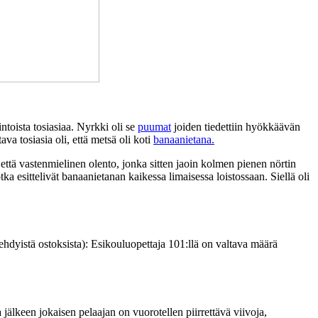
ntoista tosiasiaa. Nyrkki oli se
puumat
joiden tiedettiin hyökkäävän
a tosiasia oli, että metsä oli koti
banaanietana.
ttä vastenmielinen olento, jonka sitten jaoin kolmen pienen nörtin
ka esittelivät banaanietanan kaikessa limaisessa loistossaan. Siellä oli
ehdyistä ostoksista): Esikouluopettaja 101:llä on valtava määrä
jälkeen jokaisen pelaajan on vuorotellen piirrettävä viivoja,