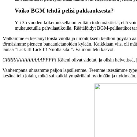
Voiko BGM tehdä pelisi pakkauksesta?
Yli 35 vuoden kokemuksella on erittäin todennäköistä, että voim
mukautetuilla pahvilaatikoilla. Räätälöidyt BGM-pelilaatikot tarj
Matkamme ei kestänyt toista vuotta ja ilmoitukseni keittiön pöydän ää
törmäsimme pieneen banaanietanoiden kylään. Kaikkiaan viisi oli mätäne
laulaa ”Lick It! Lick It! Nuolla sitä!”. Vaimoni teki kasvot.
CRRRAAAAAAAAAPPPP!
Käteni olivat sidotut, ja olisin helvetissä
Vanhempana uhraamme paljon lapsillemme. Teemme itsestämme typeriä, 
kesänä tein jotain, mikä sai kaikki ympärilläni nykimään ja nykimään,