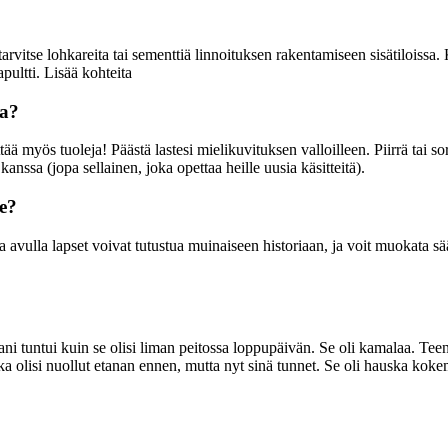
 tarvitse lohkareita tai sementtiä linnoituksen rakentamiseen sisätiloissa
pultti. Lisää kohteita
na?
ttää myös tuoleja! Päästä lastesi mielikuvituksen valloilleen. Piirrä tai 
anssa (jopa sellainen, joka opettaa heille uusia käsitteitä).
le?
ulla lapset voivat tutustua muinaiseen historiaan, ja voit muokata sääntö
i tuntui kuin se olisi liman peitossa loppupäivän. Se oli kamalaa. Teenk
oka olisi nuollut etanan ennen, mutta nyt sinä tunnet. Se oli hauska kok