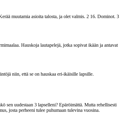
. Kerää muutamia asioita talosta, ja olet valmis. 2 16. Dominot. 3
sormimaalaa. Hauskoja lautapelejä, jotka sopivat ikään ja antavat
jä niin, että se on hauskaa eri-ikäisille lapsille.
ö sen uudestaan ​​3 lapselleni? Epäröimättä. Mutta rehellisesti
emus, josta perheeni tulee puhumaan tulevina vuosina.