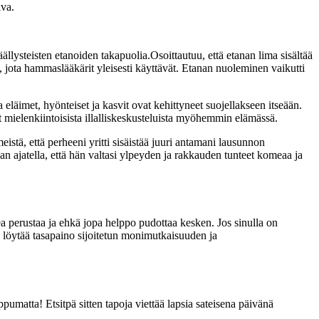
iva.
äällysteisten etanoiden takapuolia.Osoittautuu, että etanan lima sisältää
jota hammaslääkärit yleisesti käyttävät. Etanan nuoleminen vaikutti
 eläimet, hyönteiset ja kasvit ovat kehittyneet suojellakseen itseään.
t mielenkiintoisista illalliskeskusteluista myöhemmin elämässä.
meistä, että perheeni yritti sisäistää juuri antamani lausunnon
 ajatella, että hän valtasi ylpeyden ja rakkauden tunteet komeaa ja
pea perustaa ja ehkä jopa helppo pudottaa kesken. Jos sinulla on
 löytää tasapaino sijoitetun monimutkaisuuden ja
umatta! Etsitpä sitten tapoja viettää lapsia sateisena päivänä