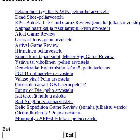
Pelaaminen tyylillä: E-WIN-pelituolin arvostelu
Dead Shot -peliarvostelu
RPG Battles: The Card Game Review (ennalta julkaistu versio)
Nappaa haarukat ja taskulamput! Pelin arvostelu
Aidat Game Review
Gobs of Jobs -pelin arvostelu
Arrival Game Review
Hirmuinen peliarvostelu
Ennen kuin tapan sinut, Mister Spy Game Review
Ystävä tai vihollinen -pelien arvostelu
Demokratia: Enemmistön säännöt pelin tarkistus
FOLD-pulmapelien arvostelu
Valitse yksi! Pelin arvostelu
Onko olemassa LGBT-perhepelejä?
Funny or Die -pelin arvostelu
Isät tekevät hulluja asioita
Bad Neighbors -peliarvostelu
Relic Expedition Game Review (ennalta julkaistu versio)
Oletko ihmissusi? Pelin arvostelu
Monopoly zAPPed Edition -peliarvostelu
Etsi
Etsi