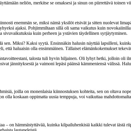
 täyttämään neliön, merkitse se omaksesi ja sinun on piirrettävä toinen vi
 kiinnosti enemmän se, miksi nämä yksilöt etsivät ja sitten nuolevat limap
eksi ajaksi. Pohjimmiltaan sillä oli sama vaikutus kuin novokaiinilla, 
 sivuvaikutuksia kuin perheen ja ystävien täydellinen syrjäytyminen.
dä sen. Miksi? Kaksi syytä. Ensinnäkin halusin näyttää lapsilleni, kuinka
tteli, että haluaisin olla ensimmäinen. Tällaiset elämänkokemukset tekevä
voitteestani, talosta tuli hyvin hiljainen. Oli lyhyt hetki, jolloin oli il
at jännityksestä ja vaimoni lepäsi päänsä kämmeniensä välissä. Haluan
hmisiä, joilla on monenlaisia ​​kiinnostuksen kohteita, sen on oltava no
on olla koskaan oppimatta uusia temppuja, voi vaikuttaa mahdottomalta
 – on hämmästyttävää, kuinka kilpailuhenkisiä kaikki tulevat iästä riipp
rhaista lautapeleistä.