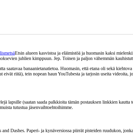
lismetsä
Etsin alueen kasvistoa ja eläimistöä ja huomasin kaksi mielenkii
 juoksevien juhlien kimppuun. Jep. Toinen ja paljon vähemmän kauhistuttav
 saatavaa banaanietanatietoa. Huomasin, että etana oli sekä kiehtova e
ivät riitä), tein nopean haun YouTubesta ja tarjosin useita videoita, jot
ejä lapsille (saatan saada palkkioita tämän postauksen linkkien kautta t
, muista tutustua jäsenvaihtoehtoihimme.
and Dashes. Paperi- ja kynäversiossa piirrät pisteiden ruudukon, jonka 