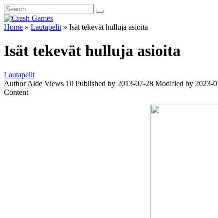
Skip
Search
to
for:
content
Home
»
Lautapelit
»
Isät tekevät hulluja asioita
Isät tekevät hulluja asioita
Lautapelit
Author
Alde
Views
10
Published by
2013-07-28
Modified by
2023-0
Content