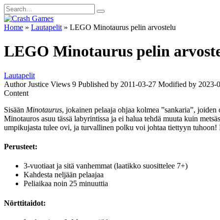
Skip
Search
to
for:
content
Home
»
Lautapelit
»
LEGO Minotaurus pelin arvostelu
LEGO Minotaurus pelin arvost
Lautapelit
Author
Justice
Views
9
Published by
2011-03-27
Modified by
2023-
Content
Sisään
Minotaurus
, jokainen pelaaja ohjaa kolmea ”sankaria”, joiden 
Minotauros asuu tässä labyrintissa ja ei halua tehdä muuta kuin metsäs
umpikujasta tulee ovi, ja turvallinen polku voi johtaa tiettyyn tuhoon!
Perusteet:
3-vuotiaat ja sitä vanhemmat (laatikko suosittelee 7+)
Kahdesta neljään pelaajaa
Peliaikaa noin 25 minuuttia
Nörttitaidot: