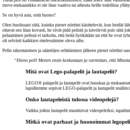
move-mekaanikko ei ole liian vaativa tai aiheuta heille todellisia ylläty
Se on hyvä asia, entä huono?
Olen huolissani siitä, kuinka pienet nörttini käsittelevät, kun heidät lä
ottavat sen liian kovasti, he eivät pidä pelistä ja kävelevät pois siitä j
pelaaminen pelissä ei tarkoita, että heitä hyökätään tai että he ovat 
oli selvästi kaikkien mielessämme oleva aihe.
Pelin rakentamisen ja sääntöjen selittämisen jälkeen pienet nörttini sa
“Hieno peli! Menen ensin keskustaan ​​ja varmistan, että Minota
Mitä ovat Lego-palapelit ja lautapelit?
LEGO® palapelit ja lautapelit ovat hauskaa ja mukaansatemp
lapsillemme sopivat LEGO-palapelit ja lautapelit sisäl
Onko lautapeleistä tulossa videopelejä?
Vaikka jotkin lautapelit muuttuivat videopeleiksi, tapah
Mitkä ovat parhaat ja huonoimmat legopeli