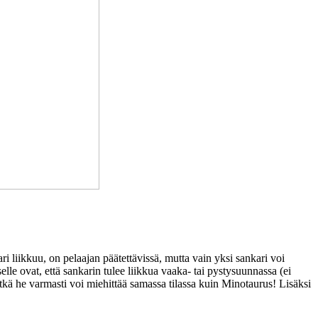
i liikkuu, on pelaajan päätettävissä, mutta vain yksi sankari voi
lle ovat, että sankarin tulee liikkua vaaka- tai pystysuunnassa (ei
ivätkä he varmasti voi miehittää samassa tilassa kuin Minotaurus! Lisäksi