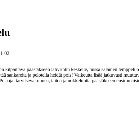
elu
01-02
on kilpailtava päästäkseen labyrintin keskelle, missä salainen temppeli
tää sankareita ja pelotella heidät pois! Vaikeutta lisää jatkuvasti muut
 Pelaajat tarvitsevat onnea, taitoa ja nokkeluutta päästäkseen ensimmäisi