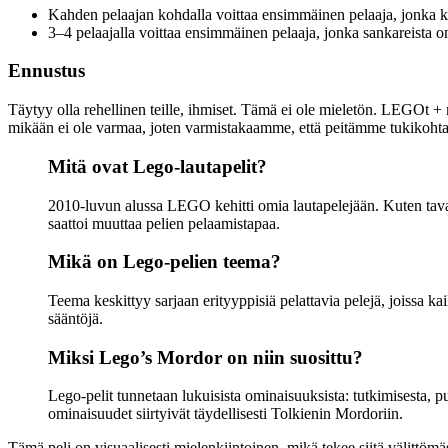
Kahden pelaajan kohdalla voittaa ensimmäinen pelaaja, jonka ka
3–4 pelaajalla voittaa ensimmäinen pelaaja, jonka sankareista on
Ennustus
Täytyy olla rehellinen teille, ihmiset. Tämä ei ole mieletön. LEGOt + m
mikään ei ole varmaa, joten varmistakaamme, että peitämme tukikoh
Mitä ovat Lego-lautapelit?
2010-luvun alussa LEGO kehitti omia lautapelejään. Kuten tavall
saattoi muuttaa pelien pelaamistapaa.
Mikä on Lego-pelien teema?
Teema keskittyy sarjaan erityyppisiä pelattavia pelejä, joissa 
sääntöjä.
Miksi Lego’s Mordor on niin suosittu?
Lego-pelit tunnetaan lukuisista ominaisuuksista: tutkimisesta, pu
ominaisuudet siirtyivät täydellisesti Tolkienin Mordoriin.
Tämä peli on visuaalisesti mielenkiintoinen, mikä tekee siitä välittömäst