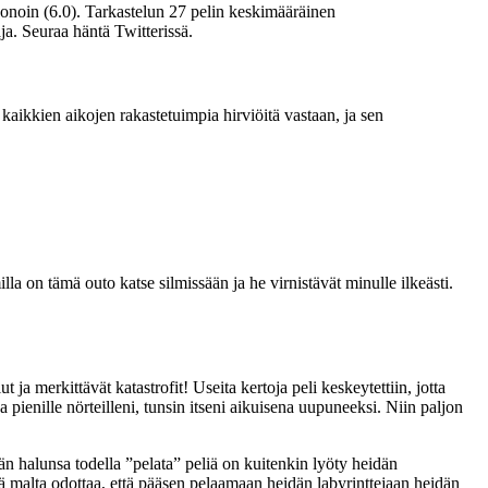
noin (6.0). Tarkastelun 27 pelin keskimääräinen
a. Seuraa häntä Twitterissä.
 kaikkien aikojen rakastetuimpia hirviöitä vastaan, ja sen
a on tämä outo katse silmissään ja he virnistävät minulle ilkeästi.
 merkittävät katastrofit! Useita kertoja peli keskeytettiin, jotta
 pienille nörteilleni, tunsin itseni aikuisena uupuneeksi. Niin paljon
idän halunsa todella ”pelata” peliä on kuitenkin lyöty heidän
ä malta odottaa, että pääsen pelaamaan heidän labyrinttejaan heidän