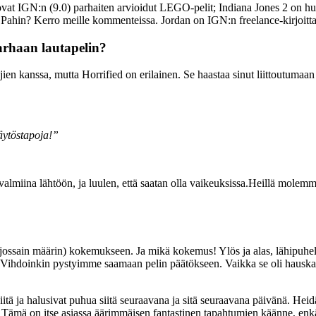
at IGN:n (9.0) parhaiten arvioidut LEGO-pelit; Indiana Jones 2 on huo
Pahin? Kerro meille kommenteissa. Jordan on IGN:n freelance-kirjoittaj
parhaan lautapelin?
ajien kanssa, mutta Horrified on erilainen. Se haastaa sinut liittoutumaan
äytöstapoja!”
lmiina lähtöön, ja luulen, että saatan olla vaikeuksissa.Heillä molemmill
ossain määrin) kokemukseen. Ja mikä kokemus! Ylös ja alas, lähipuhelut ja
ään. Vihdoinkin pystyimme saamaan pelin päätökseen. Vaikka se oli hauskaa
 siitä ja halusivat puhua siitä seuraavana ja sitä seuraavana päivänä. He
. Tämä on itse asiassa äärimmäisen fantastinen tapahtumien käänne, enk