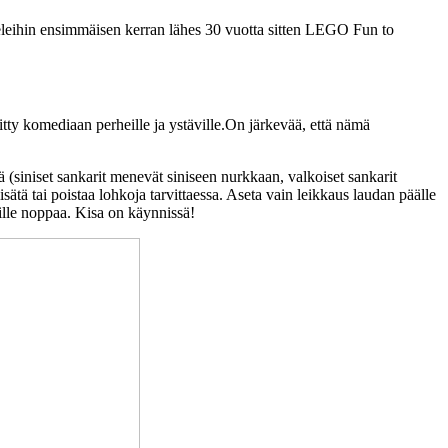
ihin ensimmäisen kerran lähes 30 vuotta sitten LEGO Fun to
ritty komediaan perheille ja ystäville.On järkevää, että nämä
ä (siniset sankarit menevät siniseen nurkkaan, valkoiset sankarit
isätä tai poistaa lohkoja tarvittaessa. Aseta vain leikkaus laudan päälle
eille noppaa. Kisa on käynnissä!