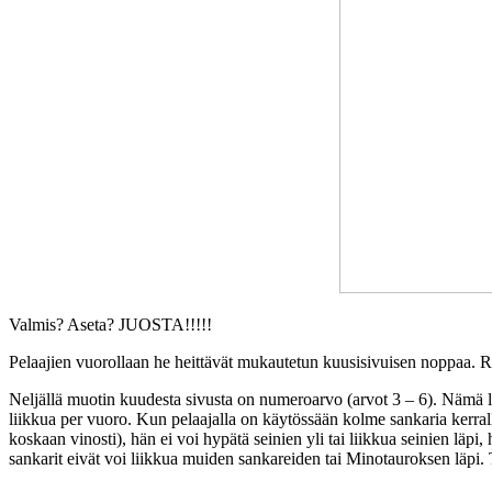
Valmis? Aseta? JUOSTA!!!!!
Pelaajien vuorollaan he heittävät mukautetun kuusisivuisen noppaa. Riipp
Neljällä muotin kuudesta sivusta on numeroarvo (arvot 3 – 6). Nämä luv
liikkua per vuoro. Kun pelaajalla on käytössään kolme sankaria kerralla
koskaan vinosti), hän ei voi hypätä seinien yli tai liikkua seinien läpi,
sankarit eivät voi liikkua muiden sankareiden tai Minotauroksen läpi. 