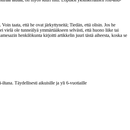
Voin taata, että he ovat järkyttyneitä; Tiedän, että olisin. Jos he
ni ei vielä ole tunneälyä ymmärtääkseen selvästi, että huono liike tai
esazin henkilökunta kirjoitti artikkelin juuri tästä aiheesta, koska se
ana. Täydellisesti aikuisille ja yli 6-vuotiaille