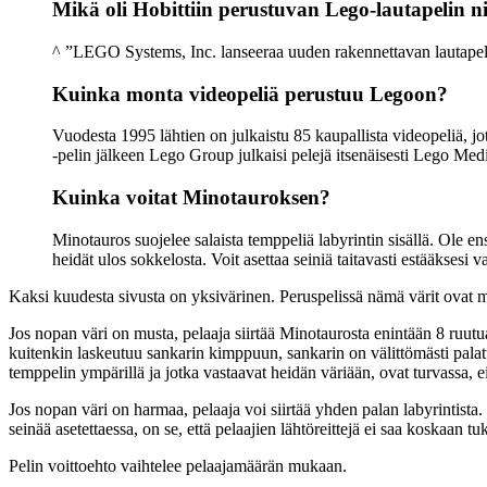
Mikä oli Hobittiin perustuvan Lego-lautapelin n
^ ”LEGO Systems, Inc. lanseeraa uuden rakennettavan lautape
Kuinka monta videopeliä perustuu Legoon?
Vuodesta 1995 lähtien on julkaistu 85 kaupallista videopeliä,
-pelin jälkeen Lego Group julkaisi pelejä itsenäisesti Lego Me
Kuinka voitat Minotauroksen?
Minotauros suojelee salaista temppeliä labyrintin sisällä. Ole en
heidät ulos sokkelosta. Voit asettaa seiniä taitavasti estääksesi v
Kaksi kuudesta sivusta on yksivärinen. Peruspelissä nämä värit ovat 
Jos nopan väri on musta, pelaaja siirtää Minotaurosta enintään 8 ruutu
kuitenkin laskeutuu sankarin kimppuun, sankarin on välittömästi palatt
temppelin ympärillä ja jotka vastaavat heidän väriään, ovat turvassa, e
Jos nopan väri on harmaa, pelaaja voi siirtää yhden palan labyrintista
seinää asetettaessa, on se, että pelaajien lähtöreittejä ei saa koskaan 
Pelin voittoehto vaihtelee pelaajamäärän mukaan.