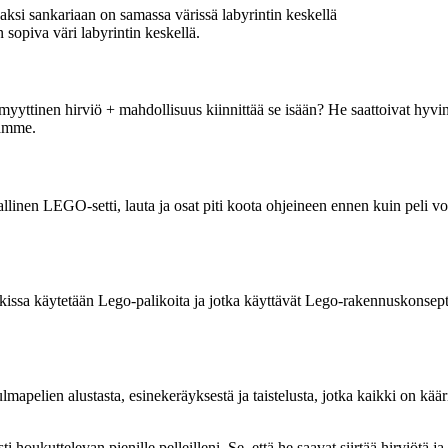
ksi sankariaan on samassa värissä labyrintin keskellä
 sopiva väri labyrintin keskellä.
yyttinen hirviö + mahdollisuus kiinnittää se isään? He saattoivat hyvinki
tamme.
inen LEGO-setti, lauta ja osat piti koota ohjeineen ennen kuin peli voi
kaikissa käytetään Lego-palikoita ja jotka käyttävät Lego-rakennuskons
lmapelien alustasta, esinekeräyksestä ja taistelusta, jotka kaikki on kää
i houkuttelevan pienille pelleilleni. Se, että he saavat siirtää hirviötä ja