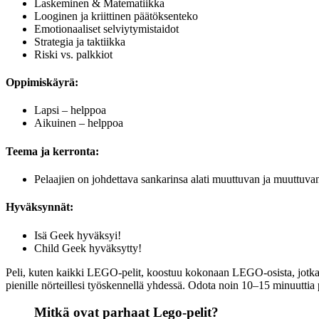
Laskeminen & Matematiikka
Looginen ja kriittinen päätöksenteko
Emotionaaliset selviytymistaidot
Strategia ja taktiikka
Riski vs. palkkiot
Oppimiskäyrä:
Lapsi – helppoa
Aikuinen – helppoa
Teema ja kerronta:
Pelaajien on johdettava sankarinsa alati muuttuvan ja muuttuvan
Hyväksynnät:
Isä Geek hyväksyi!
Child Geek hyväksytty!
Peli, kuten kaikki LEGO-pelit, koostuu kokonaan LEGO-osista, jotka s
pienille nörteillesi työskennellä yhdessä. Odota noin 10–15 minuuttia 
Mitkä ovat parhaat Lego-pelit?