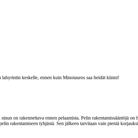
 labyrintin keskelle, ennen kuin Minotauros saa heidät kiinni!
inun on rakennettava ennen pelaamista. Pelin rakentamissääntöjä on he
pelin rakentamiseen tyhjästä. Sen jälkeen tarvitaan vain pieniä korjauks