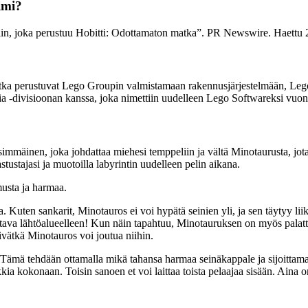
imi?
lin, joka perustuu Hobitti: Odottamaton matka”. PR Newswire. Haettu
 jotka perustuvat Lego Groupin valmistamaan rakennusjärjestelmään, L
dia -divisioonan kanssa, joka nimettiin uudelleen Lego Softwareksi vuo
simmäinen, joka johdattaa miehesi temppeliin ja vältä Minotaurusta, jota 
astustajasi ja muotoilla labyrintin uudelleen pelin aikana.
musta ja harmaa.
a. Kuten sankarit, Minotauros ei voi hypätä seinien yli, ja sen täytyy l
ava lähtöalueelleen! Kun näin tapahtuu, Minotauruksen on myös palattava 
ivätkä Minotauros voi joutua niihin.
. Tämä tehdään ottamalla mikä tahansa harmaa seinäkappale ja sijoittamal
tukkia kokonaan. Toisin sanoen et voi laittaa toista pelaajaa sisään. Aina 