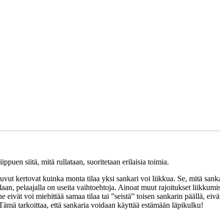
uen siitä, mitä rullataan, suoritetaan erilaisia ​​toimia.
ut kertovat kuinka monta tilaa yksi sankari voi liikkua. Se, mitä sankar
an, pelaajalla on useita vaihtoehtoja. Ainoat muut rajoitukset liikkumise
 he eivät voi miehittää samaa tilaa tai ”seistä” toisen sankarin päällä, e
Tämä tarkoittaa, että sankaria voidaan käyttää estämään läpikulku!