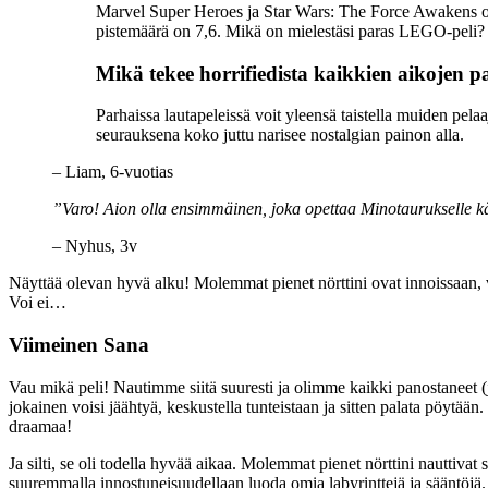
Marvel Super Heroes ja Star Wars: The Force Awakens ov
pistemäärä on 7,6. Mikä on mielestäsi paras LEGO-peli? 
Mikä tekee horrifiedista kaikkien aikojen 
Parhaissa lautapeleissä voit yleensä taistella muiden pela
seurauksena koko juttu narisee nostalgian painon alla.
– Liam, 6-vuotias
”Varo! Aion olla ensimmäinen, joka opettaa Minotaurukselle k
– Nyhus, 3v
Näyttää olevan hyvä alku! Molemmat pienet nörttini ovat innoissaan, va
Voi ei…
Viimeinen Sana
Vau mikä peli! Nautimme siitä suuresti ja olimme kaikki panostaneet (j
jokainen voisi jäähtyä, keskustella tunteistaan ​​ja sitten palata pöyt
draamaa!
Ja silti, se oli todella hyvää aikaa. Molemmat pienet nörttini nauttivat
suuremmalla innostuneisuudellaan luoda omia labyrinttejä ja sääntöjä