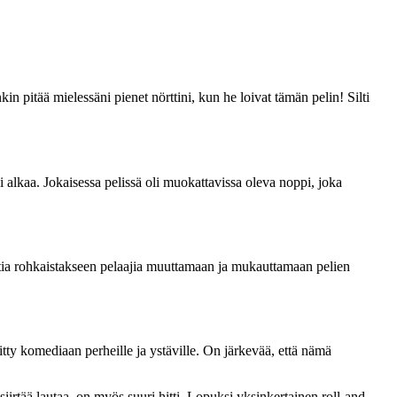
n pitää mielessäni pienet nörttini, kun he loivat tämän pelin! Silti
 alkaa. Jokaisessa pelissä oli muokattavissa oleva noppi, joka
eptia rohkaistakseen pelaajia muuttamaan ja mukauttamaan pelien
ritty komediaan perheille ja ystäville. On järkevää, että nämä
 siirtää lautaa, on myös suuri hitti. Lopuksi yksinkertainen roll-and-