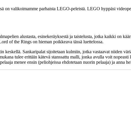
ä on valikoimamme parhaista LEGO-peleistä. LEGO hyppäsi videopele
lmapelien alustasta, esinekeräyksestä ja taistelusta, jotka kaikki on kää
 Lord of the Rings on hieman poikkeava tässä luettelossa.
 keskellä. Sankaripalat sijoitetaan kulmiin, jotka vastaavat niiden väri
ukana tulee erittäin kätevä stanssattu malli, jonka avulla voit nopeasti l
pi pelaaja menee ensin (peliohjeissa ehdotetaan nuorin pelaaja) ja anna h