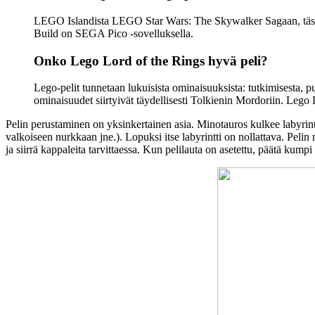
LEGO Islandista LEGO Star Wars: The Skywalker Sagaan, täss
Build on SEGA Pico -sovelluksella.
Onko Lego Lord of the Rings hyvä peli?
Lego-pelit tunnetaan lukuisista ominaisuuksista: tutkimisesta, pu
ominaisuudet siirtyivät täydellisesti Tolkienin Mordoriin. Lego
Pelin perustaminen on yksinkertainen asia. Minotauros kulkee labyrintin
valkoiseen nurkkaan jne.). Lopuksi itse labyrintti on nollattava. Pelin m
ja siirrä kappaleita tarvittaessa. Kun pelilauta on asetettu, päätä kum