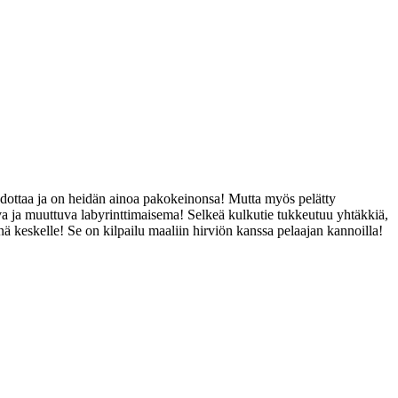
 odottaa ja on heidän ainoa pakokeinonsa! Mutta myös pelätty
tuva ja muuttuva labyrinttimaisema! Selkeä kulkutie tukkeutuu yhtäkkiä,
nä keskelle! Se on kilpailu maaliin hirviön kanssa pelaajan kannoilla!