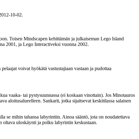
 2012-10-02.
egoon. Toisen Mindscapen kehittämän ja julkaiseman Lego Island
nna 2001, ja Lego Interactiveksi vuonna 2002.
pelaajat voivat hyökätä vastustajiaan vastaan ​​ja pudottaa
iikkua vaaka- tai pystysuunnassa (ei koskaan vinottain). Jos Minotauros
aloitusalueelleen. Sankarit, jotka sijaitsevat keskitilassa salaisen
la se mihin tahansa labyrintiin. Ainoa sääntö, jota on noudatettava
on oltava uloskäynti ja polku labyrintin keskustaan.