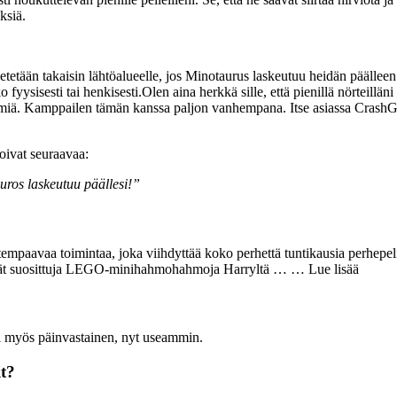
ksiä.
hetetään takaisin lähtöalueelle, jos Minotaurus laskeutuu heidän päälleen. 
oko fyysisesti tai henkisesti.Olen aina herkkä sille, että pienillä nörteillä
tyhmiä. Kamppailen tämän kanssa paljon vanhempana. Itse asiassa CrashGam
noivat seuraavaa:
uros laskeutuu päällesi!”
aavaa toimintaa, joka viihdyttää koko perhettä tuntikausia perhepeli-ilt
tävät suosittuja LEGO-minihahmohahmoja Harryltä … … Lue lisää
tui myös päinvastainen, nyt useammin.
t?