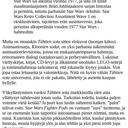
Star Wars sai alkunsa vuonna 1977, ja siitä on tullut
maailmanlaajuinen ilmiö.Juhlistaaksesi sarjan historiaa
ja perintöä, tutustu parhaisiin Star Wars -leluihin. Star
Wars Retro Collection Assortment Wave 1 on
eksklusiivinen, rajoitetun erän uusintaversio, joka
perustuu alkuperäisiin vuoden 1977 Star Wars -
hahmoihin.
Mutta on muutakin
Tähtien sota
sitten elokuvat (luonjan kiitos).
Animaatiosarja,
Kloonien sodat
, on yksi parhaista näkemistäni
animaatiotelevisioista, joissa on mukaansatempaavia hahmoja,
erinomainen dialogi (sarjakuvaan) ja perheystävällinen. Lukuisat
värityskirjat, kirjat, CD-levyt ja älkäämme unohtako LEGO-settejä
ja toimintahahmoja tarkoittavat, että jokaiselle löytyy jotakin. Voit
jopa ostaa leluaseita ja valomiekkoja. Niitä on hyvin vähän
Tähtien
sota
universumi, jota ei ole pakattu, lähetetty ja asetettu kaupan
hyllylle.
Ylikyllästymisen vuoksi
Tähtien sota
markkinoilla olen aina
yllättynyt nähdessäni jotain uutta. Tarkoitan todella, kuinka paljon
voimme vielä kestää? Ja juuri kun luulin nähneeni kaiken, ”palot”
tulivat esiin.
Star Wars Fighter Pods
on varmasti ”uusi” tuotteena, ja
se on enemmän kuin tarpeeksi innostamaan pienet nörttini, mutta en
minä. Kuitenkin kun näytin pikkunörteilleni lelut, kuului jännityksen
huutoja, monia hyppyjä ylös ja alas tehtiin ja yksi pieni nörtti jopa