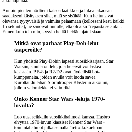
alkoi taputtaa.
Annoin pienten nörttieni katsoa laatikkoa ja lukea takaosan
saadakseni käsityksen siitä, mitä se sisältää. Kun he tunsivat
olevansa tyytyväisiä ja valmiita pelaamaan (kellossani kesti kaikki
15 sekuntia), he sanoivat minulle, että oli aika ”repäistä se auki”.
Ennen kuin tein niin, kysyin heiltä heidän ajatuksiaan.
Mitkä ovat parhaat Play-Doh-lelut
taaperoille?
Kun yhdistät Play-Dohin lapsesi suosikkisarjaan, Star
Warsiin, sinulla on lelu, jota he eivät voi laskea
käsistään. BB-8 ja R2-D2 ovat täydellisiä bot-
kumppaneita, joiden avulla voit luoda savea.
Kurottaudu tähän Stormtrooper Blasteriin aikoihin,
jolloin valomiekka ei vain riitä.
Onko Kenner Star Wars -leluja 1970-
luvulta?
Luo uusi seikkailu suosikkihahmosi kanssa. Hasbro
elvyttää 1970-luvun klassiset Kenner Star Wars -
toimintahahmot julkaisemalla ”retro-kokoelman”