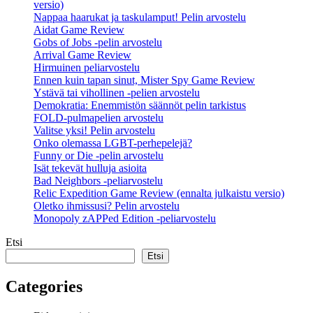
versio)
Nappaa haarukat ja taskulamput! Pelin arvostelu
Aidat Game Review
Gobs of Jobs -pelin arvostelu
Arrival Game Review
Hirmuinen peliarvostelu
Ennen kuin tapan sinut, Mister Spy Game Review
Ystävä tai vihollinen -pelien arvostelu
Demokratia: Enemmistön säännöt pelin tarkistus
FOLD-pulmapelien arvostelu
Valitse yksi! Pelin arvostelu
Onko olemassa LGBT-perhepelejä?
Funny or Die -pelin arvostelu
Isät tekevät hulluja asioita
Bad Neighbors -peliarvostelu
Relic Expedition Game Review (ennalta julkaistu versio)
Oletko ihmissusi? Pelin arvostelu
Monopoly zAPPed Edition -peliarvostelu
Etsi
Etsi
Categories