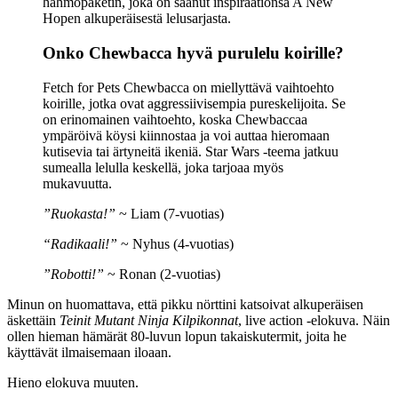
hahmopaketin, joka on saanut inspiraationsa A New
Hopen alkuperäisestä lelusarjasta.
Onko Chewbacca hyvä purulelu koirille?
Fetch for Pets Chewbacca on miellyttävä vaihtoehto
koirille, jotka ovat aggressiivisempia pureskelijoita. Se
on erinomainen vaihtoehto, koska Chewbaccaa
ympäröivä köysi kiinnostaa ja voi auttaa hieromaan
kutisevia tai ärtyneitä ikeniä. Star Wars -teema jatkuu
sumealla lelulla keskellä, joka tarjoaa myös
mukavuutta.
”Ruokasta!”
~ Liam (7-vuotias)
“Radikaali!”
~ Nyhus (4-vuotias)
”Robotti!”
~ Ronan (2-vuotias)
Minun on huomattava, että pikku nörttini katsoivat alkuperäisen
äskettäin
Teinit Mutant Ninja Kilpikonnat
, live action -elokuva. Näin
ollen hieman hämärät 80-luvun lopun takaiskutermit, joita he
käyttävät ilmaisemaan iloaan.
Hieno elokuva muuten.