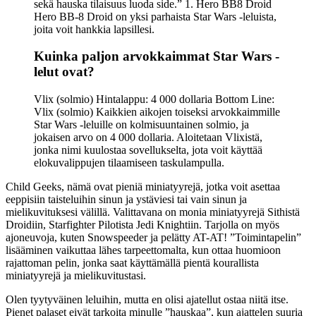
sekä hauska tilaisuus luoda side.” 1. Hero BB8 Droid
Hero BB-8 Droid on yksi parhaista Star Wars -leluista,
joita voit hankkia lapsillesi.
Kuinka paljon arvokkaimmat Star Wars -
lelut ovat?
Vlix (solmio) Hintalappu: 4 000 dollaria Bottom Line:
Vlix (solmio) Kaikkien aikojen toiseksi arvokkaimmille
Star Wars -leluille on kolmisuuntainen solmio, ja
jokaisen arvo on 4 000 dollaria. Aloitetaan Vlixistä,
jonka nimi kuulostaa sovellukselta, jota voit käyttää
elokuvalippujen tilaamiseen taskulampulla.
Child Geeks, nämä ovat pieniä miniatyyrejä, jotka voit asettaa
eeppisiin taisteluihin sinun ja ystäviesi tai vain sinun ja
mielikuvituksesi välillä. Valittavana on monia miniatyyrejä Sithistä
Droidiin, Starfighter Pilotista Jedi Knightiin. Tarjolla on myös
ajoneuvoja, kuten Snowspeeder ja pelätty AT-AT! ”Toimintapelin”
lisääminen vaikuttaa lähes tarpeettomalta, kun ottaa huomioon
rajattoman pelin, jonka saat käyttämällä pientä kourallista
miniatyyrejä ja mielikuvitustasi.
Olen tyytyväinen leluihin, mutta en olisi ajatellut ostaa niitä itse.
Pienet palaset eivät tarkoita minulle ”hauskaa”, kun ajattelen suuria