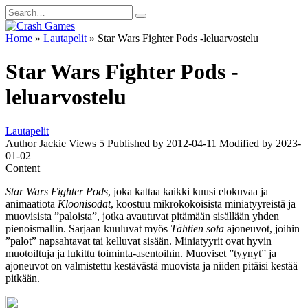
Skip
Search
to
for:
content
Home
»
Lautapelit
»
Star Wars Fighter Pods -leluarvostelu
Star Wars Fighter Pods -
leluarvostelu
Lautapelit
Author
Jackie
Views
5
Published by
2012-04-11
Modified by
2023-
01-02
Content
Star Wars Fighter Pods
, joka kattaa kaikki kuusi elokuvaa ja
animaatiota
Kloonisodat
, koostuu mikrokokoisista miniatyyreistä ja
muovisista ”paloista”, jotka avautuvat pitämään sisällään yhden
pienoismallin. Sarjaan kuuluvat myös
Tähtien sota
ajoneuvot, joihin
”palot” napsahtavat tai kelluvat sisään. Miniatyyrit ovat hyvin
muotoiltuja ja lukittu toiminta-asentoihin. Muoviset ”tyynyt” ja
ajoneuvot on valmistettu kestävästä muovista ja niiden pitäisi kestää
pitkään.