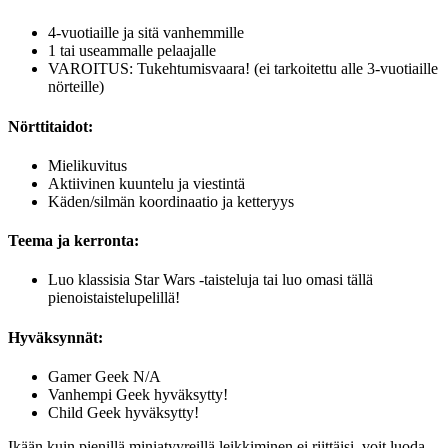
4-vuotiaille ja sitä vanhemmille
1 tai useammalle pelaajalle
VAROITUS: Tukehtumisvaara! (ei tarkoitettu alle 3-vuotiaille
nörteille)
Nörttitaidot:
Mielikuvitus
Aktiivinen kuuntelu ja viestintä
Käden/silmän koordinaatio ja ketteryys
Teema ja kerronta:
Luo klassisia Star Wars -taisteluja tai luo omasi tällä
pienoistaistelupelillä!
Hyväksynnät:
Gamer Geek N/A
Vanhempi Geek hyväksytty!
Child Geek hyväksytty!
Ikään kuin pienillä miniatyyreillä leikkiminen ei riittäisi, voit luoda