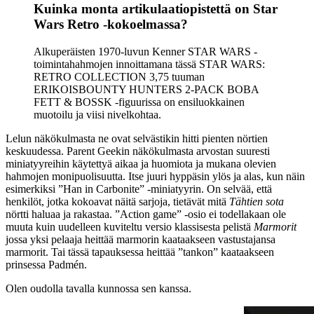
Kuinka monta artikulaatiopistettä on Star
Wars Retro -kokoelmassa?
Alkuperäisten 1970-luvun Kenner STAR WARS -
toimintahahmojen innoittamana tässä STAR WARS:
RETRO COLLECTION 3,75 tuuman
ERIKOISBOUNTY HUNTERS 2-PACK BOBA
FETT & BOSSK -figuurissa on ensiluokkainen
muotoilu ja viisi nivelkohtaa.
Lelun näkökulmasta ne ovat selvästikin hitti pienten nörtien
keskuudessa. Parent Geekin näkökulmasta arvostan suuresti
miniatyyreihin käytettyä aikaa ja huomiota ja mukana olevien
hahmojen monipuolisuutta. Itse juuri hyppäsin ylös ja alas, kun näin
esimerkiksi ”Han in Carbonite” -miniatyyrin. On selvää, että
henkilöt, jotka kokoavat näitä sarjoja, tietävät mitä
Tähtien sota
nörtti haluaa ja rakastaa. ”Action game” -osio ei todellakaan ole
muuta kuin uudelleen kuviteltu versio klassisesta pelistä
Marmorit
jossa yksi pelaaja heittää marmorin kaataakseen vastustajansa
marmorit. Tai tässä tapauksessa heittää ”tankon” kaataakseen
prinsessa Padmén.
Olen oudolla tavalla kunnossa sen kanssa.