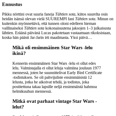
Ennustus
Pikku nörttini ovat suuria faneja
Tähtien sota
, kiitos suurelta osin
heidän isänsä olevan vielä SUUREMPI fani
Tähtien sota
. Minun on
kuitenkin myönnettävä, että tunnen oloni edelleen hieman
vaillinaiseksi
Tähtien sota
kokonaisuutena jaksojen 1–3 julkaisusta
lähtien. Eräänä päivänä Lucas pakotetaan vastaamaan rikoksistaan,
koska hän päästi Jar-Jarin irti maailmasta. Yksi päivä…
Mikä oli ensimmäinen Star Wars -lelu
ikinä?
Kennerin ensimmäinen Star Wars -lelu ei ollut edes
lelu. Valmistajalla ei ollut leluja valmiina jouluun 1977
mennessä, joten he suunnittelivat Early Bird Certificate
-todistuksen. Se oli pahvijuliste ensimmäisistä 12
lelusta, jotka he aikoivat tehdä, ja todistus, joka
postitettuna takaa lapsille neljä ensimmäistä hahmoa
helmikuuhun mennessä.
Mitkä ovat parhaat vintage Star Wars -
lelut?