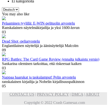
Ei kategorioita
Valitse
kieli
You may also like
Pelaaminen tyylillä: E-WIN-pelituolin arvostelu
Ranskalainen näytelmäkirjailija ja yksi 1600-luvun
0
3
Dead Shot -peliarvostelu
Englantilainen näyttelijä ja ääninäyttelijä Malcolm
0
9
RPG Battles: The Card Game Review (ennalta julkaistu versio)
Sankarina oleminen tarkoittaa, että riskeeraat kaiken
0
3
Nappaa haarukat ja taskulamput! Pelin arvostelu
ranskalainen kirjailija ja Nobelin kirjallisuuspalkinnon
0
5
CONTACT US
|
PRIVACY POLICY
|
DMCA
|
ABOUT
Copyright © 2022 Crash Gamesaz.com