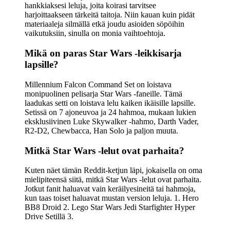
hankkiaksesi leluja, joita koirasi tarvitsee
harjoittaakseen tärkeitä taitoja. Niin kauan kuin pidät
materiaaleja silmällä etkä joudu asioiden söpöihin
vaikutuksiin, sinulla on monia vaihtoehtoja.
Mikä on paras Star Wars -leikkisarja
lapsille?
Millennium Falcon Command Set on loistava
monipuolinen pelisarja Star Wars -faneille. Tämä
laadukas setti on loistava lelu kaiken ikäisille lapsille.
Setissä on 7 ajoneuvoa ja 24 hahmoa, mukaan lukien
eksklusiivinen Luke Skywalker -hahmo, Darth Vader,
R2-D2, Chewbacca, Han Solo ja paljon muuta.
Mitkä Star Wars -lelut ovat parhaita?
Kuten näet tämän Reddit-ketjun läpi, jokaisella on oma
mielipiteensä siitä, mitkä Star Wars -lelut ovat parhaita.
Jotkut fanit haluavat vain keräilyesineitä tai hahmoja,
kun taas toiset haluavat mustan version leluja. 1. Hero
BB8 Droid 2. Lego Star Wars Jedi Starfighter Hyper
Drive Setillä 3.