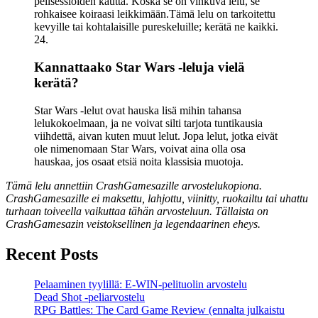
pelisessioiden kautta. Koska se on vinkuva lelu, se
rohkaisee koiraasi leikkimään.Tämä lelu on tarkoitettu
kevyille tai kohtalaisille pureskeluille; kerätä ne kaikki.
24.
Kannattaako Star Wars -leluja vielä
kerätä?
Star Wars -lelut ovat hauska lisä mihin tahansa
lelukokoelmaan, ja ne voivat silti tarjota tuntikausia
viihdettä, aivan kuten muut lelut. Jopa lelut, jotka eivät
ole nimenomaan Star Wars, voivat aina olla osa
hauskaa, jos osaat etsiä noita klassisia muotoja.
Tämä lelu annettiin CrashGamesazille arvostelukopiona.
CrashGamesazille ei maksettu, lahjottu, viinitty, ruokailtu tai uhattu
turhaan toiveella vaikuttaa tähän arvosteluun. Tällaista on
CrashGamesazin veistoksellinen ja legendaarinen eheys.
Recent Posts
Pelaaminen tyylillä: E-WIN-pelituolin arvostelu
Dead Shot -peliarvostelu
RPG Battles: The Card Game Review (ennalta julkaistu