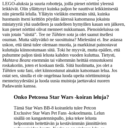
LEGO-aluksia ja suuria robotteja, joilla pienet nörttini yleensä
leikkivät. Olin yllättynyt kuinka paljon he nauttivat leikkimisestä
niin pienellä lelulla. Yllätyin vieläkin enemmän siitä, kuinka
huomasin itseni keittiön pöydän ääressä katsomassa jokaista
miniatyyriä yhä uudelleen ja uudelleen hymyillen kauan sen jälkeen,
kun pienet nörttini olivat menneet nukkumaan. Pienoisleluissa on
vain jotain ”siistiä”. Tee ne
Tähtien sota
ja olet saanut itsellesi
osuman. Mutta säilyvätkö ne suosittuina? Mielestäni ei. Itse asiassa
uskon, että tämä tulee olemaan muotia, ja markkinat painostavat
kuluttajia kiinnostumaan siitä. Toki he myyvät, mutta epäilen, että
puhumme paljon tästä lelusta kahden vuoden kuluttua. Tietysti,
Mahtava Beanz
enemmän tai vähemmän heittää ennustukseni
roskakoriin, joten et koskaan tiedä. Siitä huolimatta, jos olet a
Tähtien sota
fani, olet kiinnostunut ainakin katsomaan lelua. Jos
ostat sen, sinulla ei ole ongelmaa luoda upeita nörttimuistoja
menneisyydestäsi ja luoda uusia muistoja jaettavaksi nuoren
Padawanin kanssa.
Onko Petcossa Star Wars -koiran leluja?
Tämä Star Wars BB-8 koiranlelu tulee Petcon
Exclusive Star Wars Pet Fans -kokoelmasta. Lelun
sisällä on kangastennispallo, joka tekee lelusta
helpommin heitettävän ja kestävämmän jännittävien