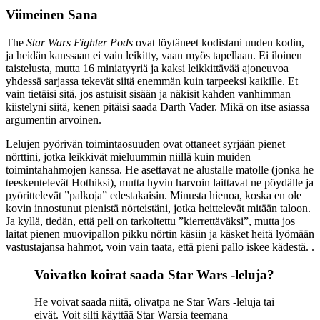
Viimeinen Sana
The
Star Wars Fighter Pods
ovat löytäneet kodistani uuden kodin,
ja heidän kanssaan ei vain leikitty, vaan myös tapellaan. Ei iloinen
taistelusta, mutta 16 miniatyyriä ja kaksi leikkittävää ajoneuvoa
yhdessä sarjassa tekevät siitä enemmän kuin tarpeeksi kaikille. Et
vain tietäisi sitä, jos astuisit sisään ja näkisit kahden vanhimman
kiistelyni siitä, kenen pitäisi saada Darth Vader. Mikä on itse asiassa
argumentin arvoinen.
Lelujen pyörivän toimintaosuuden ovat ottaneet syrjään pienet
nörttini, jotka leikkivät mieluummin niillä kuin muiden
toimintahahmojen kanssa. He asettavat ne alustalle matolle (jonka he
teeskentelevät Hothiksi), mutta hyvin harvoin laittavat ne pöydälle ja
pyörittelevät ”palkoja” edestakaisin. Minusta hienoa, koska en ole
kovin innostunut pienistä nörteistäni, jotka heittelevät mitään taloon.
Ja kyllä, tiedän, että peli on tarkoitettu ”kierrettäväksi”, mutta jos
laitat pienen muovipallon pikku nörtin käsiin ja käsket heitä lyömään
vastustajansa hahmot, voin vain taata, että pieni pallo iskee kädestä. .
Voivatko koirat saada Star Wars -leluja?
He voivat saada niitä, olivatpa ne Star Wars -leluja tai
eivät. Voit silti käyttää Star Warsia teemana