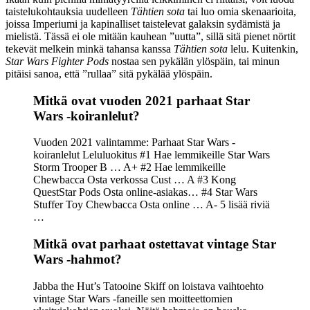
taistelukohtauksia uudelleen
Tähtien sota
tai luo omia skenaarioita,
joissa Imperiumi ja kapinalliset taistelevat galaksin sydämistä ja
mielistä. Tässä ei ole mitään kauhean ”uutta”, sillä sitä pienet nörtit
tekevät melkein minkä tahansa kanssa
Tähtien sota
lelu. Kuitenkin,
Star Wars Fighter Pods
nostaa sen pykälän ylöspäin, tai minun
pitäisi sanoa, että ”rullaa” sitä pykälää ylöspäin.
Mitkä ovat vuoden 2021 parhaat Star
Wars -koiranlelut?
Vuoden 2021 valintamme: Parhaat Star Wars -
koiranlelut Leluluokitus #1 Hae lemmikeille Star Wars
Storm Trooper B … A+ #2 Hae lemmikeille
Chewbacca Osta verkossa Cust … A #3 Kong
QuestStar Pods Osta online-asiakas… #4 Star Wars
Stuffer Toy Chewbacca Osta online … A- 5 lisää riviä
…
Mitkä ovat parhaat ostettavat vintage Star
Wars -hahmot?
Jabba the Hut’s Tatooine Skiff on loistava vaihtoehto
vintage Star Wars -faneille sen moitteettomien