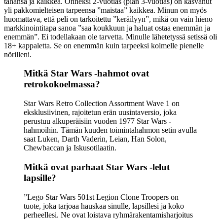
tahansa ja kaikkea. Onneksi 2-vuotias (pian 3-vuotias) on kasvanut
yli pakkomielteisen tarpeensa ”maistaa” kaikkea. Minun on myös
huomattava, että peli on tarkoitettu ”keräilyyn”, mikä on vain hieno
markkinointitapa sanoa ”saa koukkuun ja haluat ostaa enemmän ja
enemmän”. Ei todellakaan ole tarvetta. Minulle lähetetyssä setissä oli
18+ kappaletta. Se on enemmän kuin tarpeeksi kolmelle pienelle
nörilleni.
Mitkä Star Wars -hahmot ovat
retrokokoelmassa?
Star Wars Retro Collection Assortment Wave 1 on
eksklusiivinen, rajoitetun erän uusintaversio, joka
perustuu alkuperäisiin vuoden 1977 Star Wars -
hahmoihin. Tämän kuuden toimintahahmon setin avulla
saat Luken, Darth Vaderin, Leian, Han Solon,
Chewbaccan ja Iskusotilaatin.
Mitkä ovat parhaat Star Wars -lelut
lapsille?
”Lego Star Wars 501st Legion Clone Troopers on
tuote, joka tarjoaa hauskaa sinulle, lapsillesi ja koko
perheellesi. Ne ovat loistava ryhmärakentamisharjoitus