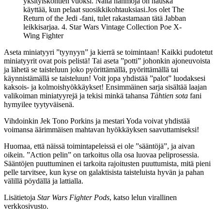
yksityiskohtien vuoksi. Näitä hahmoja on hauska
käyttää, kun pelaat suosikkikohtauksiasi.Jos olet The
Return of the Jedi -fani, tulet rakastamaan tätä Jabban
leikkisarjaa. 4. Star Wars Vintage Collection Poe X-
Wing Fighter
Aseta miniatyyri ”tyynyyn” ja kierrä se toimintaan! Kaikki pudotetut
miniatyyrit ovat pois pelistä! Tai aseta ”potti” johonkin ajoneuvoista
ja lähetä se taisteluun joko pyörittämällä, pyörittämällä tai
käynnistämällä se taisteluun! Voit jopa yhdistää ”palot” luodaksesi
kaksois- ja kolmoishyökkäykset! Ensimmäinen sarja sisältää laajan
valikoiman miniatyyrejä ja tekisi minkä tahansa
Tähtien sota
fani
hymyilee tyytyväisenä.
Vihdoinkin Jek Tono Porkins ja mestari Yoda voivat yhdistää
voimansa äärimmäisen mahtavan hyökkäyksen saavuttamiseksi!
Huomaa, että näissä toimintapeleissä ei ole ”sääntöjä”, ja aivan
oikein. ”Action pelin” on tarkoitus olla osa luovaa peliprosessia.
Sääntöjen puuttuminen ei tarkoita rajoitusten puuttumista, mitä pieni
pelle tarvitsee, kun kyse on galaktisista taisteluista hyvän ja pahan
välillä pöydällä ja lattialla.
Lisätietoja
Star Wars Fighter Pods
, katso lelun virallinen
verkkosivusto.