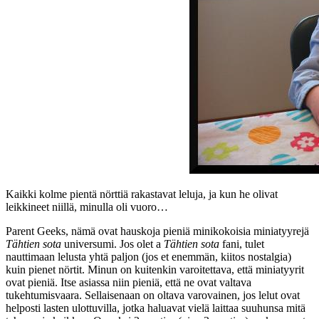
Kaikki kolme pientä nörttiä rakastavat leluja, ja kun he olivat
leikkineet niillä, minulla oli vuoro…
Parent Geeks, nämä ovat hauskoja pieniä minikokoisia miniatyyrejä
Tähtien sota
universumi. Jos olet a
Tähtien sota
fani, tulet
nauttimaan lelusta yhtä paljon (jos et enemmän, kiitos nostalgia)
kuin pienet nörtit. Minun on kuitenkin varoitettava, että miniatyyrit
ovat pieniä. Itse asiassa niin pieniä, että ne ovat valtava
tukehtumisvaara. Sellaisenaan on oltava varovainen, jos lelut ovat
helposti lasten ulottuvilla, jotka haluavat vielä laittaa suuhunsa mitä