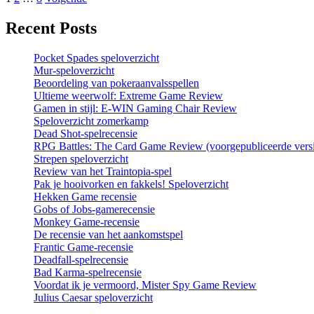
paginering
Recent Posts
Pocket Spades speloverzicht
Mur-speloverzicht
Beoordeling van pokeraanvalsspellen
Ultieme weerwolf: Extreme Game Review
Gamen in stijl: E-WIN Gaming Chair Review
Speloverzicht zomerkamp
Dead Shot-spelrecensie
RPG Battles: The Card Game Review (voorgepubliceerde vers
Strepen speloverzicht
Review van het Traintopia-spel
Pak je hooivorken en fakkels! Speloverzicht
Hekken Game recensie
Gobs of Jobs-gamerecensie
Monkey Game-recensie
De recensie van het aankomstspel
Frantic Game-recensie
Deadfall-spelrecensie
Bad Karma-spelrecensie
Voordat ik je vermoord, Mister Spy Game Review
Julius Caesar speloverzicht