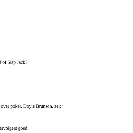
d of Slap Jack?
ver poker, Doyle Brunson, zei: ‘
vervolgers goed