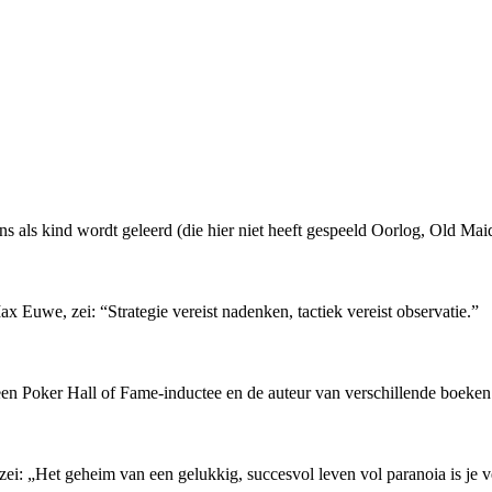
 ons als kind wordt geleerd (die hier niet heeft gespeeld Oorlog, Old Mai
 Euwe, zei: “Strategie vereist nadenken, tactiek vereist observatie.”
Poker Hall of Fame-inductee en de auteur van verschillende boeken o
ei: „Het geheim van een gelukkig, succesvol leven vol paranoia is je 