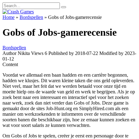
Skip
Search
to
for:
content
Home
»
Bordspellen
»
Gobs of Jobs-gamerecensie
Gobs of Jobs-gamerecensie
Bordspellen
Author
Nikita
Views
6
Published by
2018-07-22
Modified by
2023-
01-12
Content
Voordat we allemaal een baan hadden en een carrière begonnen,
hadden we klusjes. Dit waren kleine taken die ons geld opleverden.
Niet veel, maar het feit dat we werden betaald voor onze tijd en
moeite hielp ons de waarde van geld en werk te begrijpen. Als je op
zoek bent naar een interessant en interactief spel voor het zoeken
naar werk, zoek dan niet verder dan Gobs of Jobs. Deze game is
gemaakt door de sites Job-Hunt.org en SimplyHired.com als een
manier om werkzoekenden te informeren over de verschillende
soorten banen die beschikbaar zijn, hoe ze ernaar kunnen zoeken en
wat voor soort salaris ze kunnen verwachten.
Om Gobs of Jobs te spelen, creëer je eerst een personage door te