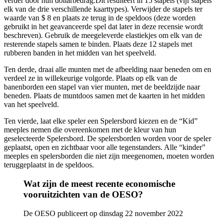
verder door hun dollarbedrag.Dit resulteert in 15 stapels (vijf stapels
elk van de drie verschillende kaarttypes). Verwijder de stapels ter
waarde van $ 8 en plaats ze terug in de speldoos (deze worden
gebruikt in het geavanceerde spel dat later in deze recensie wordt
beschreven). Gebruik de meegeleverde elastiekjes om elk van de
resterende stapels samen te binden. Plaats deze 12 stapels met
rubberen banden in het midden van het speelveld.
Ten derde, draai alle munten met de afbeelding naar beneden om en
verdeel ze in willekeurige volgorde. Plaats op elk van de
banenborden een stapel van vier munten, met de beeldzijde naar
beneden. Plaats de muntdoos samen met de kaarten in het midden
van het speelveld.
Ten vierde, laat elke speler een Spelersbord kiezen en de “Kid”
meeples nemen die overeenkomen met de kleur van hun
geselecteerde Spelersbord. De spelersborden worden voor de speler
geplaatst, open en zichtbaar voor alle tegenstanders. Alle “kinder”
meeples en spelersborden die niet zijn meegenomen, moeten worden
teruggeplaatst in de speldoos.
Wat zijn de meest recente economische
vooruitzichten van de OESO?
De OESO publiceert op dinsdag 22 november 2022