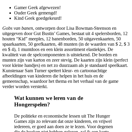
Gamer Geek afgewezen!
Ouder Geek gemengd!
Kind Geek goedgekeurd!
Gobs van banen
, ontworpen door Lisa Bowman-Steenson en
uitgegeven door Gut Bustin’ Games, bestaat uit 4 spelersborden, 12
houten “Kid” meeples, 12 banenborden, 50 uitgavenkaarten, 50
spaarkaarten, 50 geefkaarten, 48 munten (in de waarden van $ 2, $ 3
en $ 4), 1 muntdoos en een klein assortiment elastiekjes. De
kwaliteit van de spelcomponenten is uitstekend. De borden en
munten zijn van karton en zeer stevig. De kaarten zijn klein (perfect
voor kleine handjes) en net zo duurzaam als je standaard speelkaart.
Kunstenaar Sam Turner spettert kleur- en cartoonachtige
afbeeldingen van kinderen die helpen in het huis en de
gemeenschap, waardoor het thema en het verhaal van de game
verder worden versterkt.
Wat kunnen we leren van de
Hongerspelen?
De politieke en economische lessen uit The Hunger
Games zijn zo relevant dat onze kinderen, en vrijwel
iedereen, er goed aan doen ze te lezen. Voor degenen
die de boeken niet hebben gelezen, zal ik een korte