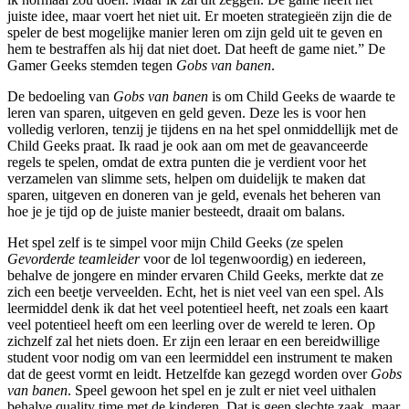
juiste idee, maar voert het niet uit. Er moeten strategieën zijn die de
speler de best mogelijke manier leren om zijn geld uit te geven en
hem te bestraffen als hij dat niet doet. Dat heeft de game niet.” De
Gamer Geeks stemden tegen
Gobs van banen
.
De bedoeling van
Gobs van banen
is om Child Geeks de waarde te
leren van sparen, uitgeven en geld geven. Deze les is voor hen
volledig verloren, tenzij je tijdens en na het spel onmiddellijk met de
Child Geeks praat. Ik raad je ook aan om met de geavanceerde
regels te spelen, omdat de extra punten die je verdient voor het
verzamelen van slimme sets, helpen om duidelijk te maken dat
sparen, uitgeven en doneren van je geld, evenals het beheren van
hoe je je tijd op de juiste manier besteedt, draait om balans.
Het spel zelf is te simpel voor mijn Child Geeks (ze spelen
Gevorderde teamleider
voor de lol tegenwoordig) en iedereen,
behalve de jongere en minder ervaren Child Geeks, merkte dat ze
zich een beetje verveelden. Echt, het is niet veel van een spel. Als
leermiddel denk ik dat het veel potentieel heeft, net zoals een kaart
veel potentieel heeft om een ​​leerling over de wereld te leren. Op
zichzelf zal het niets doen. Er zijn een leraar en een bereidwillige
student voor nodig om van een leermiddel een instrument te maken
dat de geest vormt en leidt. Hetzelfde kan gezegd worden over
Gobs
van banen
. Speel gewoon het spel en je zult er niet veel uithalen
behalve quality time met de kinderen. Dat is geen slechte zaak, maar