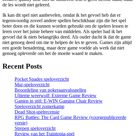
de les wordt niet geleerd.
Ik kan dit spel niet aanbevelen, omdat ik het gevoel heb dat er
tegenwoordig zoveel andere spellen beschikbaar zijn die het spel
beter doen en die kunnen worden gebruikt om de spelers lessen te
leren over het juiste beheer van middelen. Als speler had ik het
gevoel dat ik niets belangrijks deed. Als ouder dacht ik dat de game
niet genoeg deed om me te helpen de les te geven. Games zijn altijd
een goede benadering, maar deze game voelde als werk dat niet
genoeg opleverde om het de moeite waard te maken.
Recent Posts
Pocket Spades speloverzicht
Mur-speloverzicht
Beoordeling van pokeraanvalsspellen
Ultieme weerwolf: Extreme Game Review
Gamen in stijl: E-WIN Gaming Chair Review
Speloverzicht zomerkamp
Dead Shot-spelrecensie
RPG Battles: The Card Game Review (voorgepubliceerde
versie)
Strepen speloverzicht
Review van het Traintopia-spel