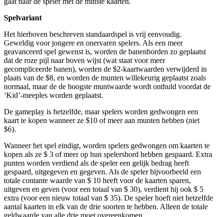
gaat naar de speler met de minste kaarten.
Spelvariant
Het hierboven beschreven standaardspel is vrij eenvoudig.
Geweldig voor jongere en onervaren spelers. Als een meer
geavanceerd spel gewenst is, worden de banenborden zo geplaatst
dat de roze pijl naar boven wijst (wat staat voor meer
gecompliceerde banen), worden de $2-kaartwaarden verwijderd in
plaats van de $8, en worden de munten willekeurig geplaatst zoals
normaal, maar de de hoogste muntwaarde wordt onthuld voordat de
‘Kid’-meeples worden geplaatst.
De gameplay is hetzelfde, maar spelers worden gedwongen een
kaart te kopen wanneer ze $10 of meer aan munten hebben (niet
$6).
Wanneer het spel eindigt, worden spelers gedwongen om kaarten te
kopen als ze $ 3 of meer op hun spelersbord hebben gespaard. Extra
punten worden verdiend als de speler een gelijk bedrag heeft
gespaard, uitgegeven en gegeven. Als de speler bijvoorbeeld een
totale contante waarde van $ 10 heeft voor de kaarten sparen,
uitgeven en geven (voor een totaal van $ 30), verdient hij ook $ 5
extra (voor een nieuw totaal van $ 35). De speler hoeft niet hetzelfde
aantal kaarten in elk van de drie soorten te hebben. Alleen de totale
geldwaarde van alle drie moet overeenkomen.