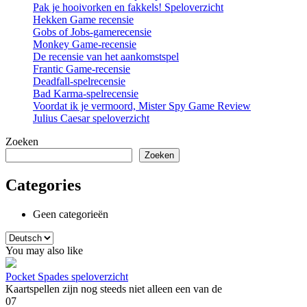
Pak je hooivorken en fakkels! Speloverzicht
Hekken Game recensie
Gobs of Jobs-gamerecensie
Monkey Game-recensie
De recensie van het aankomstspel
Frantic Game-recensie
Deadfall-spelrecensie
Bad Karma-spelrecensie
Voordat ik je vermoord, Mister Spy Game Review
Julius Caesar speloverzicht
Zoeken
Zoeken
Categories
Geen categorieën
Kies
een
You may also like
taal
Pocket Spades speloverzicht
Kaartspellen zijn nog steeds niet alleen een van de
0
7