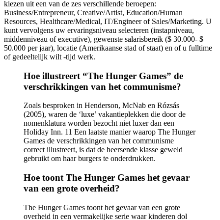
kiezen uit een van de zes verschillende beroepen:
Business/Entrepreneur, Creative/Artist, Education/Human
Resources, Healthcare/Medical, IT/Engineer of Sales/Marketing. U
kunt vervolgens uw ervaringsniveau selecteren (instapniveau,
middenniveau of executive), gewenste salarisbereik ($ 30.000- $
50.000 per jaar), locatie (Amerikaanse stad of staat) en of u fulltime
of gedeeltelijk wilt -tijd werk.
Hoe illustreert “The Hunger Games” de
verschrikkingen van het communisme?
Zoals besproken in Henderson, McNab en Rózsás
(2005), waren de ‘luxe’ vakantieplekken die door de
nomenklatura worden bezocht niet luxer dan een
Holiday Inn. 11 Een laatste manier waarop The Hunger
Games de verschrikkingen van het communisme
correct illustreert, is dat de heersende klasse geweld
gebruikt om haar burgers te onderdrukken.
Hoe toont The Hunger Games het gevaar
van een grote overheid?
The Hunger Games toont het gevaar van een grote
overheid in een vermakelijke serie waar kinderen dol