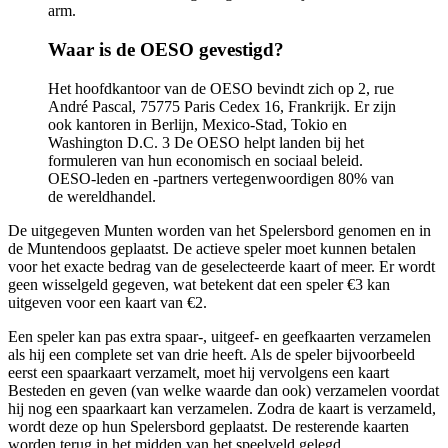
arm.
Waar is de OESO gevestigd?
Het hoofdkantoor van de OESO bevindt zich op 2, rue
André Pascal, 75775 Paris Cedex 16, Frankrijk. Er zijn
ook kantoren in Berlijn, Mexico-Stad, Tokio en
Washington D.C. 3 De OESO helpt landen bij het
formuleren van hun economisch en sociaal beleid.
OESO-leden en -partners vertegenwoordigen 80% van
de wereldhandel.
De uitgegeven Munten worden van het Spelersbord genomen en in
de Muntendoos geplaatst. De actieve speler moet kunnen betalen
voor het exacte bedrag van de geselecteerde kaart of meer. Er wordt
geen wisselgeld gegeven, wat betekent dat een speler €3 kan
uitgeven voor een kaart van €2.
Een speler kan pas extra spaar-, uitgeef- en geefkaarten verzamelen
als hij een complete set van drie heeft. Als de speler bijvoorbeeld
eerst een spaarkaart verzamelt, moet hij vervolgens een kaart
Besteden en geven (van welke waarde dan ook) verzamelen voordat
hij nog een spaarkaart kan verzamelen. Zodra de kaart is verzameld,
wordt deze op hun Spelersbord geplaatst. De resterende kaarten
worden terug in het midden van het speelveld gelegd.