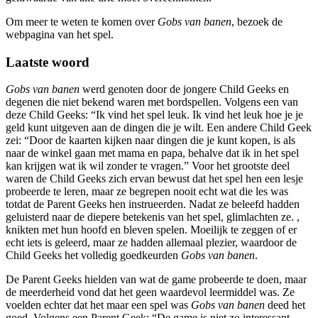
Om meer te weten te komen over
Gobs van banen
, bezoek de
webpagina van het spel.
Laatste woord
Gobs van banen
werd genoten door de jongere Child Geeks en
degenen die niet bekend waren met bordspellen. Volgens een van
deze Child Geeks: “Ik vind het spel leuk. Ik vind het leuk hoe je je
geld kunt uitgeven aan de dingen die je wilt. Een andere Child Geek
zei: “Door de kaarten kijken naar dingen die je kunt kopen, is als
naar de winkel gaan met mama en papa, behalve dat ik in het spel
kan krijgen wat ik wil zonder te vragen.” Voor het grootste deel
waren de Child Geeks zich ervan bewust dat het spel hen een lesje
probeerde te leren, maar ze begrepen nooit echt wat die les was
totdat de Parent Geeks hen instrueerden. Nadat ze beleefd hadden
geluisterd naar de diepere betekenis van het spel, glimlachten ze. ,
knikten met hun hoofd en bleven spelen. Moeilijk te zeggen of er
echt iets is geleerd, maar ze hadden allemaal plezier, waardoor de
Child Geeks het volledig goedkeurden
Gobs van banen
.
De Parent Geeks hielden van wat de game probeerde te doen, maar
de meerderheid vond dat het geen waardevol leermiddel was. Ze
voelden echter dat het maar een spel was
Gobs van banen
deed het
goed. Volgens een Parent Geek: “De game is niet zo interessant