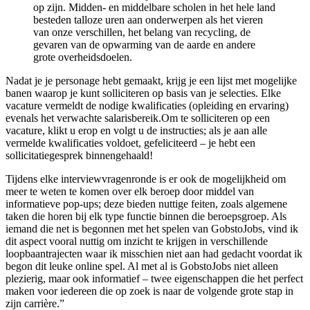
op zijn. Midden- en middelbare scholen in het hele land
besteden talloze uren aan onderwerpen als het vieren
van onze verschillen, het belang van recycling, de
gevaren van de opwarming van de aarde en andere
grote overheidsdoelen.
Nadat je je personage hebt gemaakt, krijg je een lijst met mogelijke
banen waarop je kunt solliciteren op basis van je selecties. Elke
vacature vermeldt de nodige kwalificaties (opleiding en ervaring)
evenals het verwachte salarisbereik.Om te solliciteren op een
vacature, klikt u erop en volgt u de instructies; als je aan alle
vermelde kwalificaties voldoet, gefeliciteerd – je hebt een
sollicitatiegesprek binnengehaald!
Tijdens elke interviewvragenronde is er ook de mogelijkheid om
meer te weten te komen over elk beroep door middel van
informatieve pop-ups; deze bieden nuttige feiten, zoals algemene
taken die horen bij elk type functie binnen die beroepsgroep. Als
iemand die net is begonnen met het spelen van GobstoJobs, vind ik
dit aspect vooral nuttig om inzicht te krijgen in verschillende
loopbaantrajecten waar ik misschien niet aan had gedacht voordat ik
begon dit leuke online spel. Al met al is GobstoJobs niet alleen
plezierig, maar ook informatief – twee eigenschappen die het perfect
maken voor iedereen die op zoek is naar de volgende grote stap in
zijn carrière.”