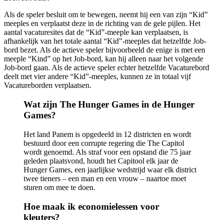
Als de speler besluit om te bewegen, neemt hij een van zijn “Kid”
meeples en verplaatst deze in de richting van de gele pijlen. Het
aantal vacaturesites dat de “Kid”-meeple kan verplaatsen, is
afhankelijk van het totale aantal “Kid”-meeples dat hetzelfde Job-
bord bezet. Als de actieve speler bijvoorbeeld de enige is met een
meeple “Kind” op het Job-bord, kan hij alleen naar het volgende
Job-bord gaan. Als de actieve speler echter hetzelfde Vacaturebord
deelt met vier andere “Kid”-meeples, kunnen ze in totaal vijf
Vacatureborden verplaatsen.
Wat zijn The Hunger Games in de Hunger
Games?
Het land Panem is opgedeeld in 12 districten en wordt
bestuurd door een corrupte regering die The Capitol
wordt genoemd. Als straf voor een opstand die 75 jaar
geleden plaatsvond, houdt het Capitool elk jaar de
Hunger Games, een jaarlijkse wedstrijd waar elk district
twee tieners – een man en een vrouw – naartoe moet
sturen om mee te doen.
Hoe maak ik economielessen voor
kleuters?