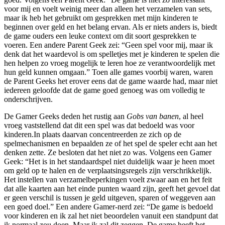
voor mij en voelt weinig meer dan alleen het verzamelen van sets,
maar ik heb het gebruikt om gesprekken met mijn kinderen te
beginnen over geld en het belang ervan. Als er niets anders is, biedt
de game ouders een leuke context om dit soort gesprekken te
voeren. Een andere Parent Geek zei: “Geen spel voor mij, maar ik
denk dat het waardevol is om spelletjes met je kinderen te spelen die
hen helpen zo vroeg mogelijk te leren hoe ze verantwoordelijk met
hun geld kunnen omgaan.” Toen alle games voorbij waren, waren
de Parent Geeks het erover eens dat de game waarde had, maar niet
iedereen geloofde dat de game goed genoeg was om volledig te
onderschrijven.
De Gamer Geeks deden het rustig aan
Gobs van banen
, al heel
vroeg vaststellend dat dit een spel was dat bedoeld was voor
kinderen.In plaats daarvan concentreerden ze zich op de
spelmechanismen en bepaalden ze of het spel de speler echt aan het
denken zette. Ze besloten dat het niet zo was. Volgens een Gamer
Geek: “Het is in het standaardspel niet duidelijk waar je heen moet
om geld op te halen en de verplaatsingsregels zijn verschrikkelijk.
Het instellen van verzamelbeperkingen voelt zwaar aan en het feit
dat alle kaarten aan het einde punten waard zijn, geeft het gevoel dat
er geen verschil is tussen je geld uitgeven, sparen of weggeven aan
een goed doel.” Een andere Gamer-nerd zei: “De game is bedoeld
voor kinderen en ik zal het niet beoordelen vanuit een standpunt dat
ik normaal zou doen. Maar ik zal dit zeggen. De game heeft het