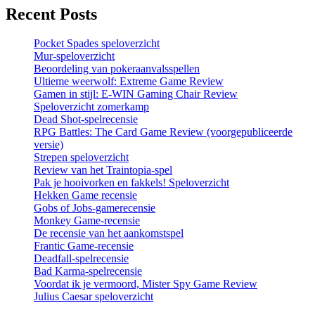
Recent Posts
Pocket Spades speloverzicht
Mur-speloverzicht
Beoordeling van pokeraanvalsspellen
Ultieme weerwolf: Extreme Game Review
Gamen in stijl: E-WIN Gaming Chair Review
Speloverzicht zomerkamp
Dead Shot-spelrecensie
RPG Battles: The Card Game Review (voorgepubliceerde
versie)
Strepen speloverzicht
Review van het Traintopia-spel
Pak je hooivorken en fakkels! Speloverzicht
Hekken Game recensie
Gobs of Jobs-gamerecensie
Monkey Game-recensie
De recensie van het aankomstspel
Frantic Game-recensie
Deadfall-spelrecensie
Bad Karma-spelrecensie
Voordat ik je vermoord, Mister Spy Game Review
Julius Caesar speloverzicht