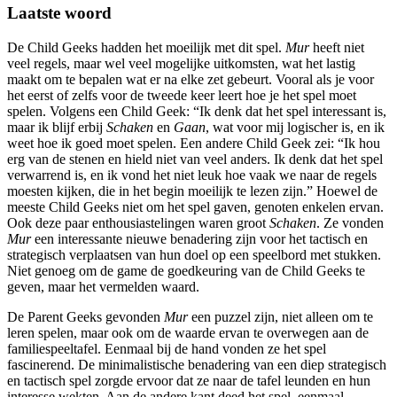
Laatste woord
De Child Geeks hadden het moeilijk met dit spel.
Mur
heeft niet
veel regels, maar wel veel mogelijke uitkomsten, wat het lastig
maakt om te bepalen wat er na elke zet gebeurt. Vooral als je voor
het eerst of zelfs voor de tweede keer leert hoe je het spel moet
spelen. Volgens een Child Geek: “Ik denk dat het spel interessant is,
maar ik blijf erbij
Schaken
en
Gaan
, wat voor mij logischer is, en ik
weet hoe ik goed moet spelen. Een andere Child Geek zei: “Ik hou
erg van de stenen en hield niet van veel anders. Ik denk dat het spel
verwarrend is, en ik vond het niet leuk hoe vaak we naar de regels
moesten kijken, die in het begin moeilijk te lezen zijn.” Hoewel de
meeste Child Geeks niet om het spel gaven, genoten enkelen ervan.
Ook deze paar enthousiastelingen waren groot
Schaken
. Ze vonden
Mur
een interessante nieuwe benadering zijn voor het tactisch en
strategisch verplaatsen van hun doel op een speelbord met stukken.
Niet genoeg om de game de goedkeuring van de Child Geeks te
geven, maar het vermelden waard.
De Parent Geeks gevonden
Mur
een puzzel zijn, niet alleen om te
leren spelen, maar ook om de waarde ervan te overwegen aan de
familiespeeltafel. Eenmaal bij de hand vonden ze het spel
fascinerend. De minimalistische benadering van een diep strategisch
en tactisch spel zorgde ervoor dat ze naar de tafel leunden en hun
interesse wekten. Aan de andere kant deed het spel, eenmaal