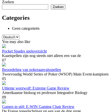
Zoeken
Zoeken
Categories
Geen categorieën
Kies
een
You may also like
taal
Pocket Spades speloverzicht
Kaartspellen zijn nog steeds niet alleen een van de
0
7
Beoordeling van pokeraanvalsspellen
Tweevoudig World Series of Poker (WSOP) Main Event-kampioen
0
5
Ultieme weerwolf: Extreme Game Review
Amerikaanse bioloog en professor Integrative Biology
0
9
Gamen in stijl: E-WIN Gaming Chair Review
De Franse toneelschrijver en een van de drie grote