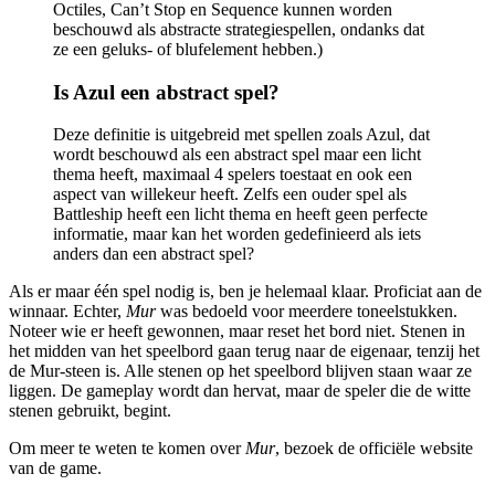
Octiles, Can’t Stop en Sequence kunnen worden
beschouwd als abstracte strategiespellen, ondanks dat
ze een geluks- of blufelement hebben.)
Is Azul een abstract spel?
Deze definitie is uitgebreid met spellen zoals Azul, dat
wordt beschouwd als een abstract spel maar een licht
thema heeft, maximaal 4 spelers toestaat en ook een
aspect van willekeur heeft. Zelfs een ouder spel als
Battleship heeft een licht thema en heeft geen perfecte
informatie, maar kan het worden gedefinieerd als iets
anders dan een abstract spel?
Als er maar één spel nodig is, ben je helemaal klaar. Proficiat aan de
winnaar. Echter,
Mur
was bedoeld voor meerdere toneelstukken.
Noteer wie er heeft gewonnen, maar reset het bord niet. Stenen in
het midden van het speelbord gaan terug naar de eigenaar, tenzij het
de Mur-steen is. Alle stenen op het speelbord blijven staan ​​waar ze
liggen. De gameplay wordt dan hervat, maar de speler die de witte
stenen gebruikt, begint.
Om meer te weten te komen over
Mur
, bezoek de officiële website
van de game.