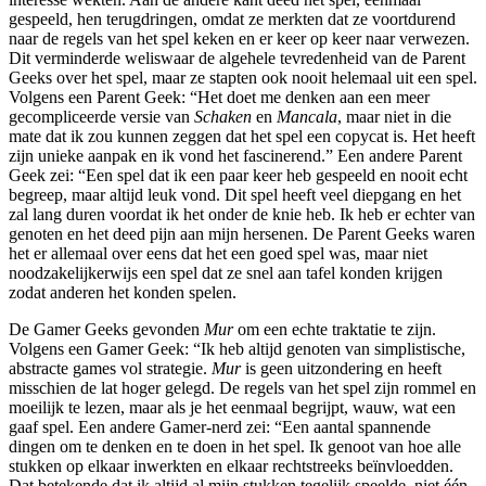
gespeeld, hen terugdringen, omdat ze merkten dat ze voortdurend
naar de regels van het spel keken en er keer op keer naar verwezen.
Dit verminderde weliswaar de algehele tevredenheid van de Parent
Geeks over het spel, maar ze stapten ook nooit helemaal uit een spel.
Volgens een Parent Geek: “Het doet me denken aan een meer
gecompliceerde versie van
Schaken
en
Mancala
, maar niet in die
mate dat ik zou kunnen zeggen dat het spel een copycat is. Het heeft
zijn unieke aanpak en ik vond het fascinerend.” Een andere Parent
Geek zei: “Een spel dat ik een paar keer heb gespeeld en nooit echt
begreep, maar altijd leuk vond. Dit spel heeft veel diepgang en het
zal lang duren voordat ik het onder de knie heb. Ik heb er echter van
genoten en het deed pijn aan mijn hersenen. De Parent Geeks waren
het er allemaal over eens dat het een goed spel was, maar niet
noodzakelijkerwijs een spel dat ze snel aan tafel konden krijgen
zodat anderen het konden spelen.
De Gamer Geeks gevonden
Mur
om een ​​echte traktatie te zijn.
Volgens een Gamer Geek: “Ik heb altijd genoten van simplistische,
abstracte games vol strategie.
Mur
is geen uitzondering en heeft
misschien de lat hoger gelegd. De regels van het spel zijn rommel en
moeilijk te lezen, maar als je het eenmaal begrijpt, wauw, wat een
gaaf spel. Een andere Gamer-nerd zei: “Een aantal spannende
dingen om te denken en te doen in het spel. Ik genoot van hoe alle
stukken op elkaar inwerkten en elkaar rechtstreeks beïnvloedden.
Dat betekende dat ik altijd al mijn stukken tegelijk speelde, niet één