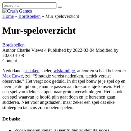
Skip
Search
to
for:
content
Home
»
Bordspellen
»
Mur-speloverzicht
Mur-speloverzicht
Bordspellen
Author
Charlie
Views
4
Published by
2022-03-04
Modified by
2023-01-08
Content
Nederlands
schaken
speler,
wiskundige
, auteur en schaakbeheerder
Max Euwe
, zei: “Strategie vereist nadenken, tactiek vereist
observatie.” Het vergt ook geduld. In dit spel bouw je je spel op en
neem je de tijd om je aan te passen aan toekomstige kansen. Het is
een spel van kleine stappen naar grote overwinningen. Het is ook
een spel waarvan je hoofd pijn gaat doen en je hersenen gaan
sudderen. Niet voor angsthazen, maar zeker een spel dat elke
strateeg en tacticus zou moeten spelen.
De basis:
Voor kinderen vanaf 10 jaar (uitgever stelt 8+ voor)