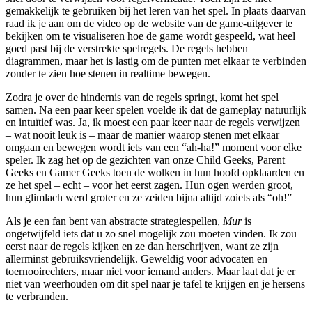
gemakkelijk te gebruiken bij het leren van het spel. In plaats daarvan
raad ik je aan om de video op de website van de game-uitgever te
bekijken om te visualiseren hoe de game wordt gespeeld, wat heel
goed past bij de verstrekte spelregels. De regels hebben
diagrammen, maar het is lastig om de punten met elkaar te verbinden
zonder te zien hoe stenen in realtime bewegen.
Zodra je over de hindernis van de regels springt, komt het spel
samen. Na een paar keer spelen voelde ik dat de gameplay natuurlijk
en intuïtief was. Ja, ik moest een paar keer naar de regels verwijzen
– wat nooit leuk is – maar de manier waarop stenen met elkaar
omgaan en bewegen wordt iets van een “ah-ha!” moment voor elke
speler. Ik zag het op de gezichten van onze Child Geeks, Parent
Geeks en Gamer Geeks toen de wolken in hun hoofd opklaarden en
ze het spel – echt – voor het eerst zagen. Hun ogen werden groot,
hun glimlach werd groter en ze zeiden bijna altijd zoiets als “oh!”
Als je een fan bent van abstracte strategiespellen,
Mur
is
ongetwijfeld iets dat u zo snel mogelijk zou moeten vinden. Ik zou
eerst naar de regels kijken en ze dan herschrijven, want ze zijn
allerminst gebruiksvriendelijk. Geweldig voor advocaten en
toernooirechters, maar niet voor iemand anders. Maar laat dat je er
niet van weerhouden om dit spel naar je tafel te krijgen en je hersens
te verbranden.