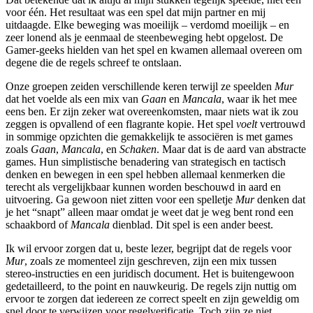
voor één. Het resultaat was een spel dat mijn partner en mij
uitdaagde. Elke beweging was moeilijk – verdomd moeilijk – en
zeer lonend als je eenmaal de steenbeweging hebt opgelost. De
Gamer-geeks hielden van het spel en kwamen allemaal overeen om
degene die de regels schreef te ontslaan.
Onze groepen zeiden verschillende keren terwijl ze speelden
Mur
dat het voelde als een mix van
Gaan
en
Mancala
, waar ik het mee
eens ben. Er zijn zeker wat overeenkomsten, maar niets wat ik zou
zeggen is opvallend of een flagrante kopie. Het spel
voelt
vertrouwd
in sommige opzichten die gemakkelijk te associëren is met games
zoals
Gaan
,
Mancala
, en
Schaken
. Maar dat is de aard van abstracte
games. Hun simplistische benadering van strategisch en tactisch
denken en bewegen in een spel hebben allemaal kenmerken die
terecht als vergelijkbaar kunnen worden beschouwd in aard en
uitvoering. Ga gewoon niet zitten voor een spelletje
Mur
denken dat
je het “snapt” alleen maar omdat je weet dat je weg bent rond een
schaakbord of
Mancala
dienblad. Dit spel is een ander beest.
Ik wil ervoor zorgen dat u, beste lezer, begrijpt dat de regels voor
Mur
, zoals ze momenteel zijn geschreven, zijn een mix tussen
stereo-instructies en een juridisch document. Het is buitengewoon
gedetailleerd, to the point en nauwkeurig. De regels zijn nuttig om
ervoor te zorgen dat iedereen ze correct speelt en zijn geweldig om
snel door te verwijzen voor regelverificatie. Toch zijn ze niet