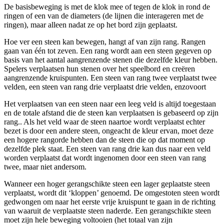
De basisbeweging is met de klok mee of tegen de klok in rond de
ringen of een van de diameters (de lijnen die interageren met de
ringen), maar alleen nadat ze op het bord zijn geplaatst.
Hoe ver een steen kan bewegen, hangt af van zijn rang. Rangen
gaan van één tot zeven. Een rang wordt aan een steen gegeven op
basis van het aantal aangrenzende stenen die dezelfde kleur hebben.
Spelers verplaatsen hun stenen over het speelbord en creëren
aangrenzende kruispunten. Een steen van rang twee verplaatst twee
velden, een steen van rang drie verplaatst drie velden, enzovoort
Het verplaatsen van een steen naar een leeg veld is altijd toegestaan ​​
en de totale afstand die de steen kan verplaatsen is gebaseerd op zijn
rang.. Als het veld waar de steen naartoe wordt verplaatst echter
bezet is door een andere steen, ongeacht de kleur ervan, moet deze
een hogere rangorde hebben dan de steen die op dat moment op
dezelfde plek staat. Een steen van rang drie kan dus naar een veld
worden verplaatst dat wordt ingenomen door een steen van rang
twee, maar niet andersom.
Wanneer een hoger gerangschikte steen een lager geplaatste steen
verplaatst, wordt dit ‘kloppen’ genoemd. De omgestoten steen wordt
gedwongen om naar het eerste vrije kruispunt te gaan in de richting
van waaruit de verplaatste steen naderde. Een gerangschikte steen
moet zijn hele beweging voltooien (het totaal van zijn