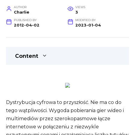
AUTHOR
VIEWS
Charlie
3
PUBLISHED BY
MODIFIED BY
2012-04-02
2023-01-04
Content
Dystrybucja cyfrowa to przyszłość. Nie ma co do
tego wątpliwości. Wygoda pobierania gier wideo i
multimediów przez szerokopasmowe łącze
internetowe w połączeniu z niezwykle
przystępnymi cenami i oszałamiającą liczbą tytułów