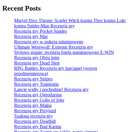
Recent Posts
Marvel Dice Throne: Scarlet Witch kontra Thor kontra Loki
kontra Spider-Man Recenzja gry
Recenzja gry Pocket Spades
Recenzja gry Mur
Recenzja gry w pokera szturmowego
Ultimate Werewolf: Extreme Recenzja gry
Stylowe granie: recenzja fotela gamingowego E-WIN
Recenzja gry Obóz letni
Recenzja gry Dead Shot
RPG Battles: Recenzja gry karcianej (wersja
przedpremierowa)
Recenzja gry Stripes
Recenzja gry Traintopia
Łapcie widły i pochodnie! Recenzja gry
Recenzja gry Ogrodzenia
Recenzja gry Gobs of Jobs
Recenzja gry Małpa
Recenzja gry Przyjazd
Szalona recenzja gry
Recenzja gry Deadfall
Recenzja gry Bad Karma
Recenzja gry Zanim cię zabiję, panie szpiegu