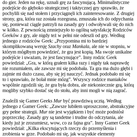
do gier. Jeden na rękę, uznali grę za fascynującą. Minimalistyczne
podejście do głęboko strategicznej i taktycznej gry sprawiło, że
pochylili się nad stołem i przyciągnęli ich zainteresowanie. Z drugiej
strony, gra, która raz została rozegrana, zmuszała ich do odpychania
się, ponieważ ciągle patrzyli na zasady gry i odwoływali się do nich
w kółko. Z pewnością zmniejszyło to ogólną satysfakcję Rodziców
Geeków z gry, ale nigdy też w pełni nie odeszli od gry. Według
jednego z rodziców Geek: „Przypomina mi to bardziej
skomplikowaną wersję
Szachy
oraz
Mankala
, ale nie w stopniu, w
którym mógłbym powiedzieć, że gra jest kopią. Ma swoje unikalne
podejście i uważam, że jest fascynujące”. Inny rodzic Geek
powiedział: „Gra, w którą grałem kilka razy i nigdy tak naprawdę
nie rozumiałem, ale zawsze mi się podobała. Ta gra ma dużo głębi i
zajmie mi dużo czasu, aby się jej nauczyć. Jednak podobało mi się
to i sprawiało, że bolał mnie mózg”. Wszyscy rodzice maniaków
wspólnie zgodzili się, że gra była dobra, ale niekoniecznie grą, którą
mogliby szybko dostać się do stołu, aby inni mogli w nią zagrać.
Znaleźli się Gamer Geeks
Mur
być prawdziwą ucztą. Według
jednego z Gamer Geek: „Zawsze lubiłem uproszczone, abstrakcyjne
gry pełne strategii.
Mur
nie jest wyjątkiem i być może podniósł
poprzeczkę. Zasady gry są tandetne i trudne do odczytania, ale
kiedy już je zrozumiesz, wow, co za fajna gra”. Inny Gamer Geek
powiedział: „Kilka ekscytujących rzeczy do przemyślenia i
zrobienia w grze. Podobało mi się, jak wszystkie elementy