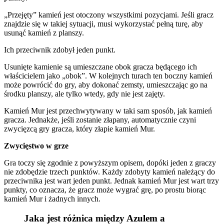
„Przejęty” kamień jest otoczony wszystkimi pozycjami. Jeśli gracz
znajdzie się w takiej sytuacji, musi wykorzystać pełną turę, aby
usunąć kamień z planszy.
Ich przeciwnik zdobył jeden punkt.
Usunięte kamienie są umieszczane obok gracza będącego ich
właścicielem jako „obok”. W kolejnych turach ten boczny kamień
może powrócić do gry, aby dokonać zemsty, umieszczając go na
środku planszy, ale tylko wtedy, gdy nie jest zajęty.
Kamień Mur jest przechwytywany w taki sam sposób, jak kamień
gracza. Jednakże, jeśli zostanie złapany, automatycznie czyni
zwycięzcą gry gracza, który złapie kamień Mur.
Zwycięstwo w grze
Gra toczy się zgodnie z powyższym opisem, dopóki jeden z graczy
nie zdobędzie trzech punktów. Każdy zdobyty kamień należący do
przeciwnika jest wart jeden punkt. Jednak kamień Mur jest wart trzy
punkty, co oznacza, że ​​gracz może wygrać grę, po prostu biorąc
kamień Mur i żadnych innych.
Jaka jest różnica między Azulem a