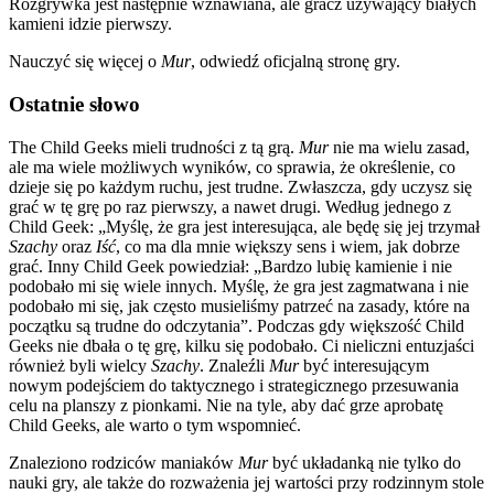
Rozgrywka jest następnie wznawiana, ale gracz używający białych
kamieni idzie pierwszy.
Nauczyć się więcej o
Mur
, odwiedź oficjalną stronę gry.
Ostatnie słowo
The Child Geeks mieli trudności z tą grą.
Mur
nie ma wielu zasad,
ale ma wiele możliwych wyników, co sprawia, że ​​określenie, co
dzieje się po każdym ruchu, jest trudne. Zwłaszcza, gdy uczysz się
grać w tę grę po raz pierwszy, a nawet drugi. Według jednego z
Child Geek: „Myślę, że gra jest interesująca, ale będę się jej trzymał
Szachy
oraz
Iść
, co ma dla mnie większy sens i wiem, jak dobrze
grać. Inny Child Geek powiedział: „Bardzo lubię kamienie i nie
podobało mi się wiele innych. Myślę, że gra jest zagmatwana i nie
podobało mi się, jak często musieliśmy patrzeć na zasady, które na
początku są trudne do odczytania”. Podczas gdy większość Child
Geeks nie dbała o tę grę, kilku się podobało. Ci nieliczni entuzjaści
również byli wielcy
Szachy
. Znaleźli
Mur
być interesującym
nowym podejściem do taktycznego i strategicznego przesuwania
celu na planszy z pionkami. Nie na tyle, aby dać grze aprobatę
Child Geeks, ale warto o tym wspomnieć.
Znaleziono rodziców maniaków
Mur
być układanką nie tylko do
nauki gry, ale także do rozważenia jej wartości przy rodzinnym stole