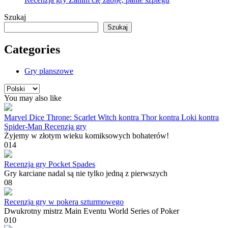
Szukaj
Szukaj
Categories
Gry planszowe
Wybierz
język
You may also like
Marvel Dice Throne: Scarlet Witch kontra Thor kontra Loki kontra
Spider-Man Recenzja gry
Żyjemy w złotym wieku komiksowych bohaterów!
0
14
Recenzja gry Pocket Spades
Gry karciane nadal są nie tylko jedną z pierwszych
0
8
Recenzja gry w pokera szturmowego
Dwukrotny mistrz Main Eventu World Series of Poker
0
10