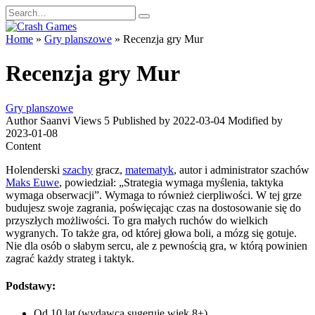
Skip
Search
to
for:
content
Home
»
Gry planszowe
»
Recenzja gry Mur
Recenzja gry Mur
Gry planszowe
Author
Saanvi
Views
5
Published by
2022-03-04
Modified by
2023-01-08
Content
Holenderski
szachy
gracz,
matematyk
, autor i administrator szachów
Maks Euwe
, powiedział: „Strategia wymaga myślenia, taktyka
wymaga obserwacji”. Wymaga to również cierpliwości. W tej grze
budujesz swoje zagrania, poświęcając czas na dostosowanie się do
przyszłych możliwości. To gra małych ruchów do wielkich
wygranych. To także gra, od której głowa boli, a mózg się gotuje.
Nie dla osób o słabym sercu, ale z pewnością gra, w którą powinien
zagrać każdy strateg i taktyk.
Podstawy:
Od 10 lat (wydawca sugeruje wiek 8+)