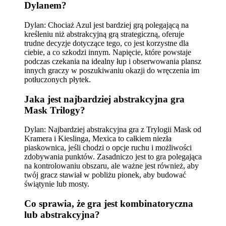
Dylanem?
Dylan: Chociaż Azul jest bardziej grą polegającą na
kreśleniu niż abstrakcyjną grą strategiczną, oferuje
trudne decyzje dotyczące tego, co jest korzystne dla
ciebie, a co szkodzi innym. Napięcie, które powstaje
podczas czekania na idealny łup i obserwowania plansz
innych graczy w poszukiwaniu okazji do wręczenia im
potłuczonych płytek.
Jaka jest najbardziej abstrakcyjna gra
Mask Trilogy?
Dylan: Najbardziej abstrakcyjna gra z Trylogii Mask od
Kramera i Kieslinga, Mexica to całkiem niezła
piaskownica, jeśli chodzi o opcje ruchu i możliwości
zdobywania punktów. Zasadniczo jest to gra polegająca
na kontrolowaniu obszaru, ale ważne jest również, aby
twój gracz stawiał w pobliżu pionek, aby budować
świątynie lub mosty.
Co sprawia, że ​​gra jest kombinatoryczna
lub abstrakcyjna?