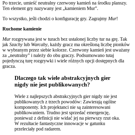
Po trzecie, umieść neutralny czerwony kamień na środku planszy.
Ten element gry nazywany jest „kamieniem Mur”.
To wszystko, jeśli chodzi o konfigurację gry. Zagrajmy
Mur
!
Ruchome kamienie
Mur
rozgrywana jest w turach bez ustalonej liczby tur na grę. Tak
jak
Szachy
lub
Warcaby
, każdy gracz ma określoną liczbę pionków
w wybranym przez siebie kolorze. Czerwony kamień jest uważany
za „neutralny” i należy do obu graczy. Podsumowano tutaj
pojedynczą turę rozgrywki i wiele różnych opcji dostępnych dla
gracza.
Dlaczego tak wiele abstrakcyjnych gier
nigdy nie jest publikowanych?
Wiele z najlepszych abstrakcyjnych gier nigdy nie jest
publikowanych z trzech powodów: Zawierają ogólne
komponenty. Ich projektanci nie są zainteresowani
publikowaniem. Trudno jest sprzedać emergencję,
ponieważ z definicji nie widać jej na pierwszy rzut oka.
W rezultacie fantastyczne innowacje w gatunku
przeleciały pod radarem.