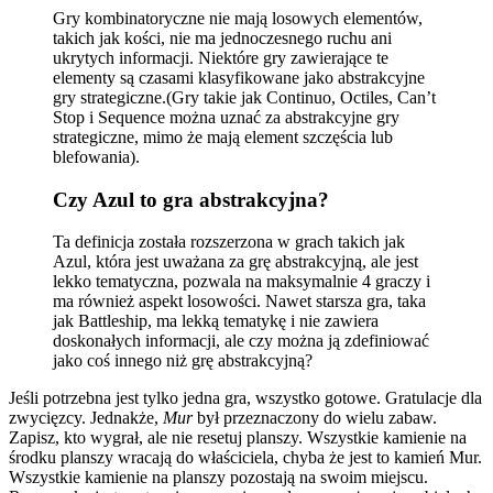
Gry kombinatoryczne nie mają losowych elementów,
takich jak kości, nie ma jednoczesnego ruchu ani
ukrytych informacji. Niektóre gry zawierające te
elementy są czasami klasyfikowane jako abstrakcyjne
gry strategiczne.(Gry takie jak Continuo, Octiles, Can’t
Stop i Sequence można uznać za abstrakcyjne gry
strategiczne, mimo że mają element szczęścia lub
blefowania).
Czy Azul to gra abstrakcyjna?
Ta definicja została rozszerzona w grach takich jak
Azul, która jest uważana za grę abstrakcyjną, ale jest
lekko tematyczna, pozwala na maksymalnie 4 graczy i
ma również aspekt losowości. Nawet starsza gra, taka
jak Battleship, ma lekką tematykę i nie zawiera
doskonałych informacji, ale czy można ją zdefiniować
jako coś innego niż grę abstrakcyjną?
Jeśli potrzebna jest tylko jedna gra, wszystko gotowe. Gratulacje dla
zwycięzcy. Jednakże,
Mur
był przeznaczony do wielu zabaw.
Zapisz, kto wygrał, ale nie resetuj planszy. Wszystkie kamienie na
środku planszy wracają do właściciela, chyba że jest to kamień Mur.
Wszystkie kamienie na planszy pozostają na swoim miejscu.