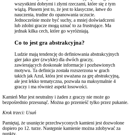
wszystkimi dobrymi i złymi rzeczami, które się z tym
wiążą. Plusem jest to, że jest to klasyczne, łatwe do
nauczenia, trudne do opanowania uczucie.
Jednocześnie może być suchy, a mniej doświadczeni
lub zdolni gracze mogą uznać to za frustrujące. Ma
jednak kilka cech, które go wyróżniają.
Co to jest gra abstrakcyjna?
Ludzie mają tendencję do definiowania abstrakcyjnych
gier jako gier (zwykle) dla dwóch graczy,
zawierających doskonałe informacje i pozbawionych
motywu. Ta definicja została rozszerzona w grach
takich jak Azul, która jest uważana za grę abstrakcyjną,
ale jest lekko tematyczna, pozwala na maksymalnie 4
graczy i ma również aspekt losowości.
Kamień Mur jest neutralny i żaden z graczy nie może go
bezpośrednio przesunąć. Można go przenieść tylko przez pukanie.
Krok trzeci: Usuń
Pamiętaj, że usunięcie przechwyconych kamieni jest dozwolone
dopiero po 12. turze. Następnie kamienie można zdobywać za
punkty.