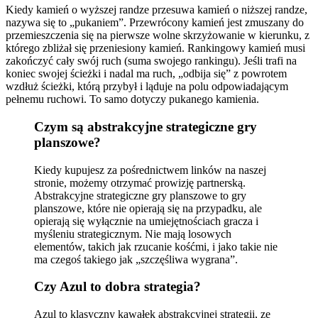
Kiedy kamień o wyższej randze przesuwa kamień o niższej randze,
nazywa się to „pukaniem”. Przewrócony kamień jest zmuszany do
przemieszczenia się na pierwsze wolne skrzyżowanie w kierunku, z
którego zbliżał się przeniesiony kamień. Rankingowy kamień musi
zakończyć cały swój ruch (suma swojego rankingu). Jeśli trafi na
koniec swojej ścieżki i nadal ma ruch, „odbija się” z powrotem
wzdłuż ścieżki, którą przybył i ląduje na polu odpowiadającym
pełnemu ruchowi. To samo dotyczy pukanego kamienia.
Czym są abstrakcyjne strategiczne gry
planszowe?
Kiedy kupujesz za pośrednictwem linków na naszej
stronie, możemy otrzymać prowizję partnerską.
Abstrakcyjne strategiczne gry planszowe to gry
planszowe, które nie opierają się na przypadku, ale
opierają się wyłącznie na umiejętnościach gracza i
myśleniu strategicznym. Nie mają losowych
elementów, takich jak rzucanie kośćmi, i jako takie nie
ma czegoś takiego jak „szczęśliwa wygrana”.
Czy Azul to dobra strategia?
Azul to klasyczny kawałek abstrakcyjnej strategii, ze