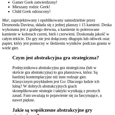
Gamer Geek zatwierdzony!
Mieszany rodzic Geek!
Child Geek odrzucony!
Mur
, zaprojektowany i opublikowany samodzielnie przez
Desmonda Daviesa
,
składa się z jednej planszy i 15 kamieni. Deska
wykonana jest z grubego drewna, a kamienie to polerowane
kamienie w kolorach czerni, bieli i czerwieni. Doskonała jakość w
całym tekście. Do gry nie jest dołączony długopis lub ołówek oraz
papier, który jest pomocny w śledzeniu wyników podczas grania w
wiele gier.
Czym jest abstrakcyjna gra strategiczna?
Podręcznikowa abstrakcyjna gra strategiczna (lub w
skrócie gra abstrakcyjna) to gra planszowa, która: Są
bardziej kontemplacyjne niż inne rodzaje gier.
Klasycznym przykładem jest Go: Dlaczego ludzie ich
lubią? W dobrych abstrakcyjnych grach
skomplikowane strategie i taktyki wynikają z prostych
zasad. Fani uważają to pojawienie się za fascynujące, a
nawet piękne.
Jakie są współczesne abstrakcyjne gry