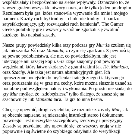
współdziałały i bezpośrednio na siebie wpływały. Oznaczało to, że
zawsze grałem wszystkie utwory naraz, a nie tylko jeden po drugim.
Rezultatem była gra, która stanowiła wyzwanie dla mnie i mojego
partnera. Każdy ruch był trudny – cholernie trudny – i bardzo
satysfakcjonujący, gdy rozwiązałeś ruch kamienia”. The Gamer
Geeks polubili tę grę i wszyscy wspólnie zgodzili się zwolnić
każdego, kto napisał zasady.
Nasze grupy powiedziały kilka razy podczas gry
Mur
że czułem się
jak mieszanka
Iść
oraz
Mankala
, z czym się zgadzam. Z pewnością
są pewne podobieństwa, ale nic, co powiedziałbym, nie jest
uderzające ani rażącej kopii. Gra
czuje
znajomy pod pewnymi
względami, który łatwo skojarzyć z grami takimi jak
Iść
,
Mankala
,
oraz
Szachy
. Ale taka jest natura abstrakcyjnych gier. Ich
uproszczone podejście do myślenia strategicznego i taktycznego
oraz poruszania się w grze ma cechy, które można słusznie uznać za
podobne pod względem natury i wykonania. Po prostu nie siadaj do
gry
Mur
myśląc, że „zdobędziesz” tylko dlatego, że znasz się na
szachownicy lub
Mankala
taca. Ta gra to inna bestia.
Chcę się upewnić, drogi czytelniku, że rozumiesz zasady
Mur
, jak
są obecnie napisane, są mieszanką instrukcji stereo i dokumentu
prawnego. Jest niezwykle szczegółowy, rzeczowy i precyzyjny.
Zasady są przydatne, aby upewnić się, że wszyscy grają w nie
poprawnie i są świetne do szybkiego odsyłania do weryfikacji