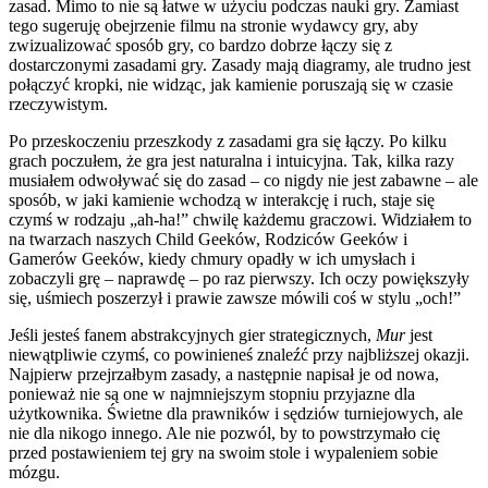
zasad. Mimo to nie są łatwe w użyciu podczas nauki gry. Zamiast
tego sugeruję obejrzenie filmu na stronie wydawcy gry, aby
zwizualizować sposób gry, co bardzo dobrze łączy się z
dostarczonymi zasadami gry. Zasady mają diagramy, ale trudno jest
połączyć kropki, nie widząc, jak kamienie poruszają się w czasie
rzeczywistym.
Po przeskoczeniu przeszkody z zasadami gra się łączy. Po kilku
grach poczułem, że gra jest naturalna i intuicyjna. Tak, kilka razy
musiałem odwoływać się do zasad – co nigdy nie jest zabawne – ale
sposób, w jaki kamienie wchodzą w interakcję i ruch, staje się
czymś w rodzaju „ah-ha!” chwilę każdemu graczowi. Widziałem to
na twarzach naszych Child Geeków, Rodziców Geeków i
Gamerów Geeków, kiedy chmury opadły w ich umysłach i
zobaczyli grę – naprawdę – po raz pierwszy. Ich oczy powiększyły
się, uśmiech poszerzył i prawie zawsze mówili coś w stylu „och!”
Jeśli jesteś fanem abstrakcyjnych gier strategicznych,
Mur
jest
niewątpliwie czymś, co powinieneś znaleźć przy najbliższej okazji.
Najpierw przejrzałbym zasady, a następnie napisał je od nowa,
ponieważ nie są one w najmniejszym stopniu przyjazne dla
użytkownika. Świetne dla prawników i sędziów turniejowych, ale
nie dla nikogo innego. Ale nie pozwól, by to powstrzymało cię
przed postawieniem tej gry na swoim stole i wypaleniem sobie
mózgu.