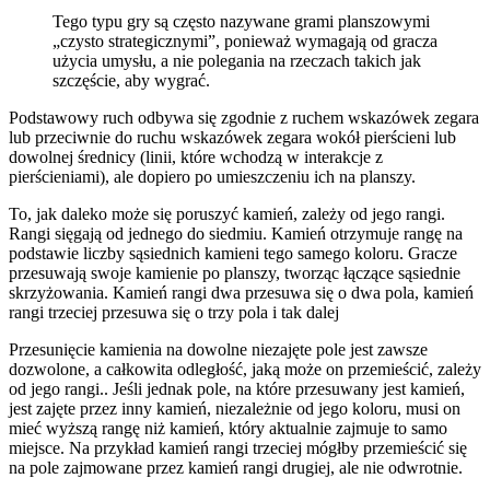
Tego typu gry są często nazywane grami planszowymi
„czysto strategicznymi”, ponieważ wymagają od gracza
użycia umysłu, a nie polegania na rzeczach takich jak
szczęście, aby wygrać.
Podstawowy ruch odbywa się zgodnie z ruchem wskazówek zegara
lub przeciwnie do ruchu wskazówek zegara wokół pierścieni lub
dowolnej średnicy (linii, które wchodzą w interakcje z
pierścieniami), ale dopiero po umieszczeniu ich na planszy.
To, jak daleko może się poruszyć kamień, zależy od jego rangi.
Rangi sięgają od jednego do siedmiu. Kamień otrzymuje rangę na
podstawie liczby sąsiednich kamieni tego samego koloru. Gracze
przesuwają swoje kamienie po planszy, tworząc łączące sąsiednie
skrzyżowania. Kamień rangi dwa przesuwa się o dwa pola, kamień
rangi trzeciej przesuwa się o trzy pola i tak dalej
Przesunięcie kamienia na dowolne niezajęte pole jest zawsze
dozwolone, a całkowita odległość, jaką może on przemieścić, zależy
od jego rangi.. Jeśli jednak pole, na które przesuwany jest kamień,
jest zajęte przez inny kamień, niezależnie od jego koloru, musi on
mieć wyższą rangę niż kamień, który aktualnie zajmuje to samo
miejsce. Na przykład kamień rangi trzeciej mógłby przemieścić się
na pole zajmowane przez kamień rangi drugiej, ale nie odwrotnie.