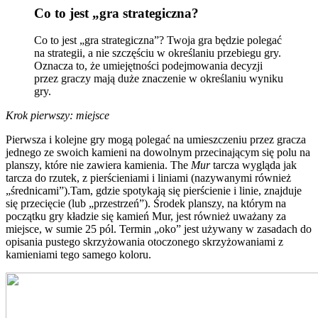
Co to jest „gra strategiczna?
Co to jest „gra strategiczna”? Twoja gra będzie polegać
na strategii, a nie szczęściu w określaniu przebiegu gry.
Oznacza to, że umiejętności podejmowania decyzji
przez graczy mają duże znaczenie w określaniu wyniku
gry.
Krok pierwszy: miejsce
Pierwsza i kolejne gry mogą polegać na umieszczeniu przez gracza
jednego ze swoich kamieni na dowolnym przecinającym się polu na
planszy, które nie zawiera kamienia. The
Mur
tarcza wygląda jak
tarcza do rzutek, z pierścieniami i liniami (nazywanymi również
„średnicami”).Tam, gdzie spotykają się pierścienie i linie, znajduje
się przecięcie (lub „przestrzeń”). Środek planszy, na którym na
początku gry kładzie się kamień Mur, jest również uważany za
miejsce, w sumie 25 pól. Termin „oko” jest używany w zasadach do
opisania pustego skrzyżowania otoczonego skrzyżowaniami z
kamieniami tego samego koloru.