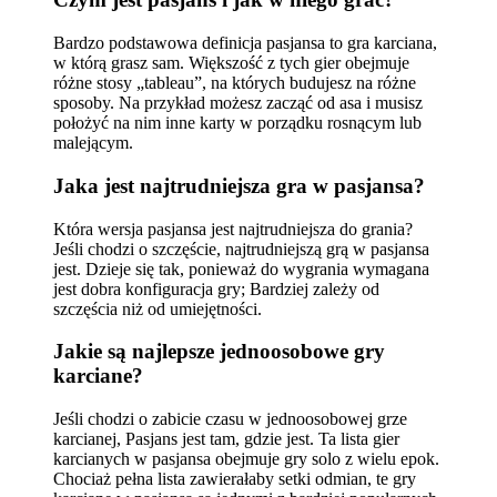
Bardzo podstawowa definicja pasjansa to gra karciana,
w którą grasz sam. Większość z tych gier obejmuje
różne stosy „tableau”, na których budujesz na różne
sposoby. Na przykład możesz zacząć od asa i musisz
położyć na nim inne karty w porządku rosnącym lub
malejącym.
Jaka jest najtrudniejsza gra w pasjansa?
Która wersja pasjansa jest najtrudniejsza do grania?
Jeśli chodzi o szczęście, najtrudniejszą grą w pasjansa
jest
. Dzieje się tak, ponieważ do wygrania wymagana
jest dobra konfiguracja gry; Bardziej zależy od
szczęścia niż od umiejętności.
Jakie są najlepsze jednoosobowe gry
karciane?
Jeśli chodzi o zabicie czasu w jednoosobowej grze
karcianej, Pasjans jest tam, gdzie jest. Ta lista gier
karcianych w pasjansa obejmuje gry solo z wielu epok.
Chociaż pełna lista zawierałaby setki odmian, te gry