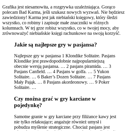
Grafika jest niesamowita, a rozgrywka uzależniająca. Gorąco
polecam Bad Karma, jeśli szukasz nowych wyzwań. Nie będziesz
zawiedziony! Karma jest jak niebiański księgowy, który śledzi
wszystko, co robimy i zapisuje małe znaczniki w różnych
kolumnach. W tej grze robisz wszystko, co w twojej mocy, aby
zrównoważyć niebiańskie księgi rachunkowe na swoją korzyść.
Jakie są najlepsze gry w pasjansa?
Najlepsze gry w pasjansa 1 Klondike Solitaire. Pasjans
Klondike jest prawdopodobnie najpopularniejszą
obecnie wersją pasjansa. … 2 pasjans piramida. … 3
Pasjans Canfield. … 4 Pasjans w golfa. … 5 Yukon
Solitaire. … 6 Baker’s Dozen Solitaire. … 7 Pasjans
Mały Pająk. … 8 Pasjans akordeonowy. … 9 Poker
Solitaire. …
Czy można grać w gry karciane w
pojedynkę?
Samotne granie w gry karciane przy filiżance kawy jest
nie tylko relaksujące; angażuje również umysł i
pobudza myślenie strategiczne. Chociaż pasjans jest