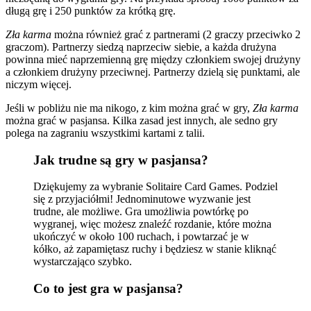
długą grę i 250 punktów za krótką grę.
Zła karma
można również grać z partnerami (2 graczy przeciwko 2
graczom). Partnerzy siedzą naprzeciw siebie, a każda drużyna
powinna mieć naprzemienną grę między członkiem swojej drużyny
a członkiem drużyny przeciwnej. Partnerzy dzielą się punktami, ale
niczym więcej.
Jeśli w pobliżu nie ma nikogo, z kim można grać w gry,
Zła karma
można grać w pasjansa. Kilka zasad jest innych, ale sedno gry
polega na zagraniu wszystkimi kartami z talii.
Jak trudne są gry w pasjansa?
Dziękujemy za wybranie Solitaire Card Games. Podziel
się z przyjaciółmi! Jednominutowe wyzwanie jest
trudne, ale możliwe. Gra umożliwia powtórkę po
wygranej, więc możesz znaleźć rozdanie, które można
ukończyć w około 100 ruchach, i powtarzać je w
kółko, aż zapamiętasz ruchy i będziesz w stanie kliknąć
wystarczająco szybko.
Co to jest gra w pasjansa?