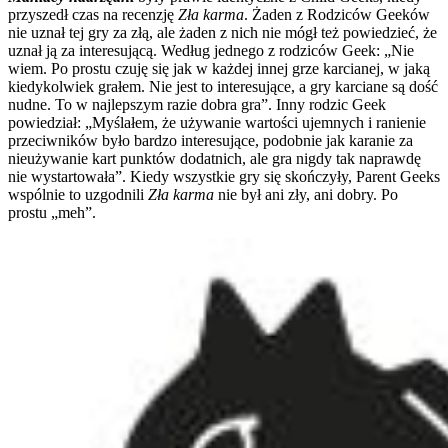
przyszedł czas na recenzję
Zła karma
. Żaden z Rodziców Geeków
nie uznał tej gry za złą, ale żaden z nich nie mógł też powiedzieć, że
uznał ją za interesującą. Według jednego z rodziców Geek: „Nie
wiem. Po prostu czuję się jak w każdej innej grze karcianej, w jaką
kiedykolwiek grałem. Nie jest to interesujące, a gry karciane są dość
nudne. To w najlepszym razie dobra gra”. Inny rodzic Geek
powiedział: „Myślałem, że używanie wartości ujemnych i ranienie
przeciwników było bardzo interesujące, podobnie jak karanie za
nieużywanie kart punktów dodatnich, ale gra nigdy tak naprawdę
nie wystartowała”. Kiedy wszystkie gry się skończyły, Parent Geeks
wspólnie to uzgodnili
Zła karma
nie był ani zły, ani dobry. Po
prostu „meh”.