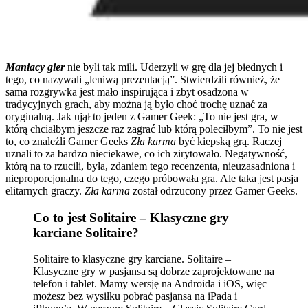
Maniacy gier
nie byli tak mili. Uderzyli w grę dla jej biednych i
tego, co nazywali „leniwą prezentacją”. Stwierdzili również, że
sama rozgrywka jest mało inspirująca i zbyt osadzona w
tradycyjnych grach, aby można ją było choć trochę uznać za
oryginalną. Jak ujął to jeden z Gamer Geek: „To nie jest gra, w
którą chciałbym jeszcze raz zagrać lub którą poleciłbym”. To nie jest
to, co znaleźli Gamer Geeks
Zła karma
być kiepską grą. Raczej
uznali to za bardzo nieciekawe, co ich zirytowało. Negatywność,
którą na to rzucili, była, zdaniem tego recenzenta, nieuzasadniona i
nieproporcjonalna do tego, czego próbowała gra. Ale taka jest pasja
elitarnych graczy.
Zła karma
został odrzucony przez Gamer Geeks.
Co to jest Solitaire – Klasyczne gry
karciane Solitaire?
Solitaire to klasyczne gry karciane. Solitaire –
Klasyczne gry w pasjansa są dobrze zaprojektowane na
telefon i tablet. Mamy wersję na Androida i iOS, więc
możesz bez wysiłku pobrać pasjansa na iPada i