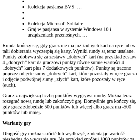
Kolekcja pasjansa BVS. …
Kolekcja Microsoft Solitaire. …
Graj w pasjansa w systemie Windows 10 i
urządzeniach przenośnych. …
Runda kończy się, gdy gracz nie ma już żadnych kart na ręce lub w
talii dobierania wyczerpią się karty. Wyniki rundy są teraz ustalane.
Punkty zdobywa się za zestawy „dobrych” kart (na przykład zestaw
4 „dobrych” kart da graczowi punkty równe sumie wartości 4
„dobrych” kart plus 7 dodatkowych punktów). Punkty są tracone
poprzez odjęcie sumy „dobrych” kart, które pozostały w ręce gracza
i odjęcie podwójnej sumy „złych” kart, które pozostały w ręce
(auch).
Gracz z największą liczbą punktów wygrywa rundę. Można teraz
rozegrać nową rundę lub zakończyć grę. Domyślnie gra kończy się,
gdy gracz zdobędzie 500 punktów lub więcej albo gracz ma -500
punktów lub mniej.
Warianty gry
Długość gry można skrócić lub wydłużyć, zmieniając wartość
niezbędną do wygrania gry. Na przykład spróbuj 1000 punktów za