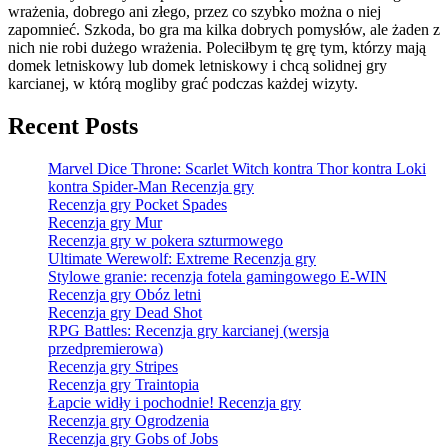
wrażenia, dobrego ani złego, przez co szybko można o niej
zapomnieć. Szkoda, bo gra ma kilka dobrych pomysłów, ale żaden z
nich nie robi dużego wrażenia. Poleciłbym tę grę tym, którzy mają
domek letniskowy lub domek letniskowy i chcą solidnej gry
karcianej, w którą mogliby grać podczas każdej wizyty.
Recent Posts
Marvel Dice Throne: Scarlet Witch kontra Thor kontra Loki
kontra Spider-Man Recenzja gry
Recenzja gry Pocket Spades
Recenzja gry Mur
Recenzja gry w pokera szturmowego
Ultimate Werewolf: Extreme Recenzja gry
Stylowe granie: recenzja fotela gamingowego E-WIN
Recenzja gry Obóz letni
Recenzja gry Dead Shot
RPG Battles: Recenzja gry karcianej (wersja
przedpremierowa)
Recenzja gry Stripes
Recenzja gry Traintopia
Łapcie widły i pochodnie! Recenzja gry
Recenzja gry Ogrodzenia
Recenzja gry Gobs of Jobs