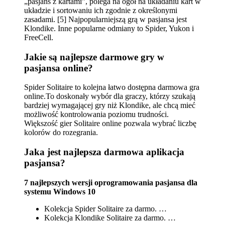
„pasjans z kartami”, polega na ogół na układaniu kart w
układzie i sortowaniu ich zgodnie z określonymi
zasadami. [5] Najpopularniejszą grą w pasjansa jest
Klondike. Inne popularne odmiany to Spider, Yukon i
FreeCell.
Jakie są najlepsze darmowe gry w
pasjansa online?
Spider Solitaire to kolejna łatwo dostępna darmowa gra
online.To doskonały wybór dla graczy, którzy szukają
bardziej wymagającej gry niż Klondike, ale chcą mieć
możliwość kontrolowania poziomu trudności.
Większość gier Solitaire online pozwala wybrać liczbę
kolorów do rozegrania.
Jaka jest najlepsza darmowa aplikacja
pasjansa?
7 najlepszych wersji oprogramowania pasjansa dla
systemu Windows 10
Kolekcja Spider Solitaire za darmo. …
Kolekcja Klondike Solitaire za darmo. …