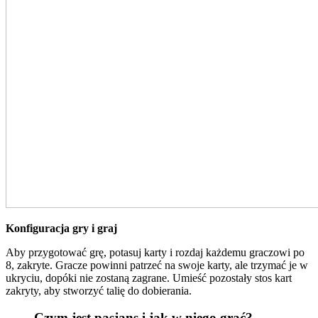
Konfiguracja gry i graj
Aby przygotować grę, potasuj karty i rozdaj każdemu graczowi po
8, zakryte. Gracze powinni patrzeć na swoje karty, ale trzymać je w
ukryciu, dopóki nie zostaną zagrane. Umieść pozostały stos kart
zakryty, aby stworzyć talię do dobierania.
Czym jest pasjans i jak w niego grać?