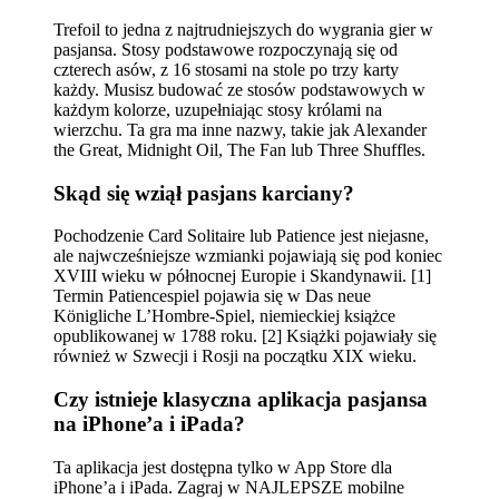
Trefoil to jedna z najtrudniejszych do wygrania gier w
pasjansa. Stosy podstawowe rozpoczynają się od
czterech asów, z 16 stosami na stole po trzy karty
każdy. Musisz budować ze stosów podstawowych w
każdym kolorze, uzupełniając stosy królami na
wierzchu. Ta gra ma inne nazwy, takie jak Alexander
the Great, Midnight Oil, The Fan lub Three Shuffles.
Skąd się wziął pasjans karciany?
Pochodzenie Card Solitaire lub Patience jest niejasne,
ale najwcześniejsze wzmianki pojawiają się pod koniec
XVIII wieku w północnej Europie i Skandynawii. [1]
Termin Patiencespiel pojawia się w Das neue
Königliche L’Hombre-Spiel, niemieckiej książce
opublikowanej w 1788 roku. [2] Książki pojawiały się
również w Szwecji i Rosji na początku XIX wieku.
Czy istnieje klasyczna aplikacja pasjansa
na iPhone’a i iPada?
Ta aplikacja jest dostępna tylko w App Store dla
iPhone’a i iPada. Zagraj w NAJLEPSZE mobilne