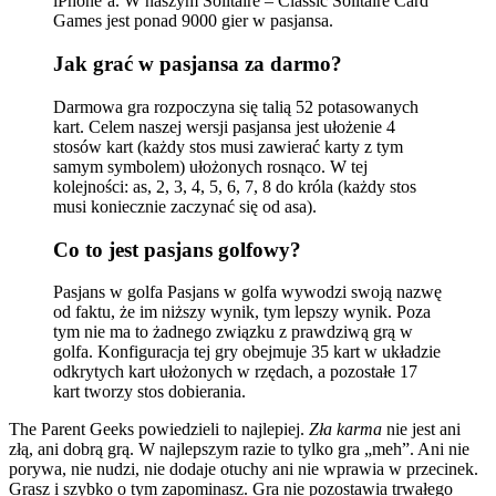
iPhone’a. W naszym Solitaire – Classic Solitaire Card
Games jest ponad 9000 gier w pasjansa.
Jak grać w pasjansa za darmo?
Darmowa gra rozpoczyna się talią 52 potasowanych
kart. Celem naszej wersji pasjansa jest ułożenie 4
stosów kart (każdy stos musi zawierać karty z tym
samym symbolem) ułożonych rosnąco. W tej
kolejności: as, 2, 3, 4, 5, 6, 7, 8 do króla (każdy stos
musi koniecznie zaczynać się od asa).
Co to jest pasjans golfowy?
Pasjans w golfa Pasjans w golfa wywodzi swoją nazwę
od faktu, że im niższy wynik, tym lepszy wynik. Poza
tym nie ma to żadnego związku z prawdziwą grą w
golfa. Konfiguracja tej gry obejmuje 35 kart w układzie
odkrytych kart ułożonych w rzędach, a pozostałe 17
kart tworzy stos dobierania.
The Parent Geeks powiedzieli to najlepiej.
Zła karma
nie jest ani
złą, ani dobrą grą. W najlepszym razie to tylko gra „meh”. Ani nie
porywa, nie nudzi, nie dodaje otuchy ani nie wprawia w przecinek.
Grasz i szybko o tym zapominasz. Gra nie pozostawia trwałego