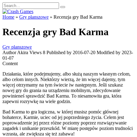
Skip
Search
to
for:
content
Home
»
Gry planszowe
»
Recenzja gry Bad Karma
Recenzja gry Bad Karma
Gry planszowe
Author
Akira
Views
8
Published by
2016-07-20
Modified by
2023-
01-07
Content
Działania, które podejmujemy, albo służą naszym własnym celom,
albo celom innych. Niektórzy wierzą, że im więcej dajemy, tym
więcej otrzymamy na tym świecie iw następnym. Jeśli szukasz
nowej gry do grania na urządzeniu mobilnym, zdecydowanie
powinieneś sprawdzić Bad Karma. To niesamowita gra, która
zapewni rozrywkę na wiele godzin.
Bad Karma to gra logiczna, w której musisz pomóc głównej
bohaterce, Karmie, uciec od jej poprzedniego życia. Celem jest
poprowadzenie jej przez różne poziomy poprzez rozwiązywanie
zagadek i unikanie przeszkód. W miarę postępów poziom trudności
wzrasta, ale zwiększa się też zabawa!