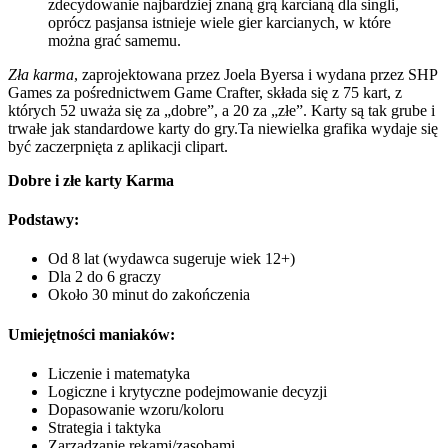
zdecydowanie najbardziej znaną grą karcianą dla singli,
oprócz pasjansa istnieje wiele gier karcianych, w które
można grać samemu.
Zła karma
, zaprojektowana przez Joela Byersa i wydana przez SHP
Games za pośrednictwem Game Crafter, składa się z 75 kart, z
których 52 uważa się za „dobre”, a 20 za „złe”. Karty są tak grube i
trwałe jak standardowe karty do gry.Ta niewielka grafika wydaje się
być zaczerpnięta z aplikacji clipart.
Dobre i złe karty Karma
Podstawy:
Od 8 lat (wydawca sugeruje wiek 12+)
Dla 2 do 6 graczy
Około 30 minut do zakończenia
Umiejętności maniaków:
Liczenie i matematyka
Logiczne i krytyczne podejmowanie decyzji
Dopasowanie wzoru/koloru
Strategia i taktyka
Zarządzanie rękami/zasobami