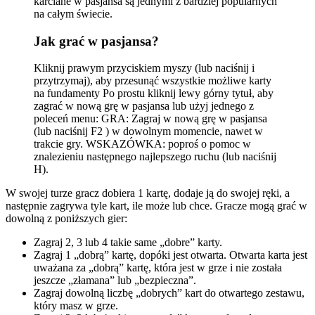
karciane w pasjansa są jednymi z bardziej popularnych
na całym świecie.
Jak grać w pasjansa?
Kliknij prawym przyciskiem myszy (lub naciśnij i
przytrzymaj), aby przesunąć wszystkie możliwe karty
na fundamenty Po prostu kliknij lewy górny tytuł, aby
zagrać w nową grę w pasjansa lub użyj jednego z
poleceń menu: GRA: Zagraj w nową grę w pasjansa
(lub naciśnij F2 ) w dowolnym momencie, nawet w
trakcie gry. WSKAZÓWKA: poproś o pomoc w
znalezieniu następnego najlepszego ruchu (lub naciśnij
H).
W swojej turze gracz dobiera 1 kartę, dodaje ją do swojej ręki, a
następnie zagrywa tyle kart, ile może lub chce. Gracze mogą grać w
dowolną z poniższych gier:
Zagraj 2, 3 lub 4 takie same „dobre” karty.
Zagraj 1 „dobrą” kartę, dopóki jest otwarta. Otwarta karta jest
uważana za „dobrą” kartę, która jest w grze i nie została
jeszcze „złamana” lub „bezpieczna”.
Zagraj dowolną liczbę „dobrych” kart do otwartego zestawu,
który masz w grze.