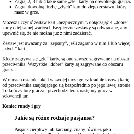
Zagraj 2, 3 lub 4 takie same „złe” karty na dowolnego gracza.
Zagraj dowolną liczbę „złych” kart do złego zestawu, który
masz w grze.
Możesz uczynić zestaw kart „bezpiecznymi”, dołączając 4 „dobre”
karty o tej samej wartości. Bezpieczne zestawy są odwracane, aby
upewnić się, że nie można już z nimi zadzierać.
Zestaw jest uważany za „zepsuty”, jeśli zagrano w nim 1 lub więcej
„złych” kart.
Kiedy zagrywa się „złe” karty, są one zawsze zagrywane na obszar
przeciwnika. Wszystkie „dobre” karty są zagrywane do obszaru
gracza.
W ramach ostatniej akcji w swojej turze gracz kradnie losową kartę
od przeciwnika znajdującego się bezpośrednio po jego lewej stronie.
To kończy turę gracza i przechodzi teraz następny gracz w
sekwencji tur.
Koniec rundy i gry
Jakie są różne rodzaje pasjansa?
Pasjans cierpliwy lub karciany, znany również jako