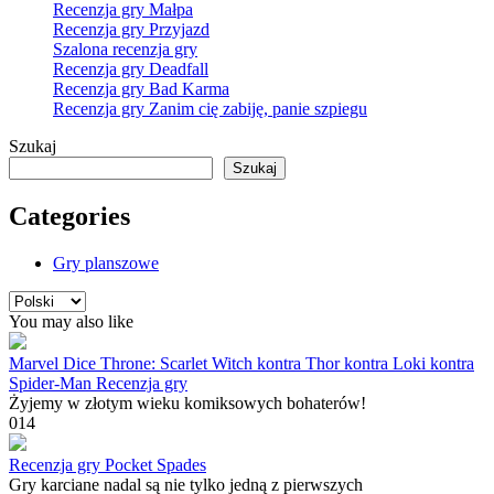
Recenzja gry Małpa
Recenzja gry Przyjazd
Szalona recenzja gry
Recenzja gry Deadfall
Recenzja gry Bad Karma
Recenzja gry Zanim cię zabiję, panie szpiegu
Szukaj
Szukaj
Categories
Gry planszowe
Wybierz
język
You may also like
Marvel Dice Throne: Scarlet Witch kontra Thor kontra Loki kontra
Spider-Man Recenzja gry
Żyjemy w złotym wieku komiksowych bohaterów!
0
14
Recenzja gry Pocket Spades
Gry karciane nadal są nie tylko jedną z pierwszych