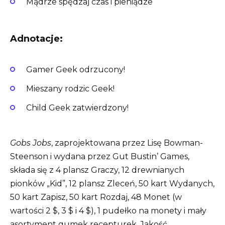
Mądrze spędzaj czas i pieniądze
Adnotacje:
Gamer Geek odrzucony!
Mieszany rodzic Geek!
Child Geek zatwierdzony!
Gobs Jobs
, zaprojektowana przez Lisę Bowman-
Steenson i wydana przez Gut Bustin’ Games,
składa się z 4 plansz Graczy, 12 drewnianych
pionków „Kid”, 12 plansz Zleceń, 50 kart Wydanych,
50 kart Zapisz, 50 kart Rozdaj, 48 Monet (w
wartości 2 $, 3 $ i 4 $), 1 pudełko na monety i mały
asortyment gumek recepturek. Jakość