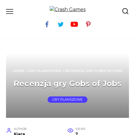
Skip
to
content
HOME
»
GRY PLANSZOWE
»
RECENZJA GRY GOBS OF JOBS
Recenzja gry Gobs of Jobs
GRY PLANSZOWE
AUTHOR
VIEWS
Kiara
7