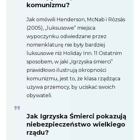
komunizmu?
Jak omówili Henderson, McNab i Rózsás
(2005), „luksusowe” miejsca
wypoczynku odwiedzane przez
nomenklaturę nie były bardziej
luksusowe niż Holiday Inn. 11 Ostatnim
sposobem, w jaki „Igrzyska śmierci”
prawidłowo ilustrują okropności
komunizmu, jest to, że klasa rządząca
używa przemocy, by uciskać swoich
obywateli.
Jak Igrzyska Śmierci pokazują
niebezpieczeństwo wielkiego
rządu?