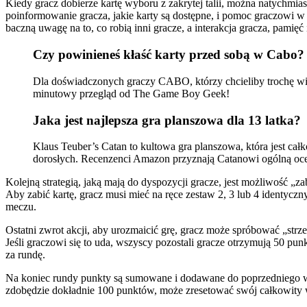
Kiedy gracz dobierze kartę wyboru z zakrytej talii, można natychmiast
poinformowanie gracza, jakie karty są dostępne, i pomoc graczowi w
baczną uwagę na to, co robią inni gracze, a interakcja gracza, pamięć
Czy powinieneś kłaść karty przed sobą w Cabo?
Dla doświadczonych graczy CABO, którzy chcieliby trochę wię
minutowy przegląd od The Game Boy Geek!
Jaka jest najlepsza gra planszowa dla 13 latka?
Klaus Teuber’s Catan to kultowa gra planszowa, która jest cał
dorosłych. Recenzenci Amazon przyznają Catanowi ogólną ocenę
Kolejną strategią, jaką mają do dyspozycji gracze, jest możliwość „za
Aby zabić kartę, gracz musi mieć na ręce zestaw 2, 3 lub 4 identyc
meczu.
Ostatni zwrot akcji, aby urozmaicić grę, gracz może spróbować „strz
Jeśli graczowi się to uda, wszyscy pozostali gracze otrzymują 50 p
za rundę.
Na koniec rundy punkty są sumowane i dodawane do poprzedniego wynik
zdobędzie dokładnie 100 punktów, może zresetować swój całkowity wy