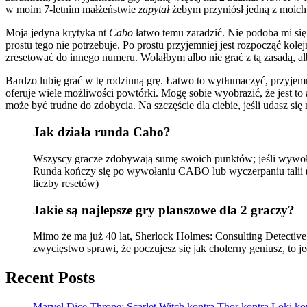
w moim 7-letnim małżeństwie
zapytał
żebym przyniósł jedną z moich 
Moja jedyna krytyka nt
Cabo
łatwo temu zaradzić. Nie podoba mi się
prostu tego nie potrzebuje. Po prostu przyjemniej jest rozpocząć kol
zresetować do innego numeru. Wolałbym albo nie grać z tą zasadą, a
Bardzo lubię grać w tę rodzinną grę. Łatwo to wytłumaczyć, przyjemnie 
oferuje wiele możliwości powtórki. Mogę sobie wyobrazić, że jest t
może być trudne do zdobycia. Na szczęście dla ciebie, jeśli udasz się 
Jak działa runda Cabo?
Wszyscy gracze zdobywają sumę swoich punktów; jeśli wywołu
Runda kończy się po wywołaniu CABO lub wyczerpaniu talii (
liczby resetów)
Jakie są najlepsze gry planszowe dla 2 graczy?
Mimo że ma już 40 lat, Sherlock Holmes: Consulting Detective w
zwycięstwo sprawi, że poczujesz się jak cholerny geniusz, to j
Recent Posts
Marvel Dice Throne: Scarlet Witch kontra Thor kontra Loki k