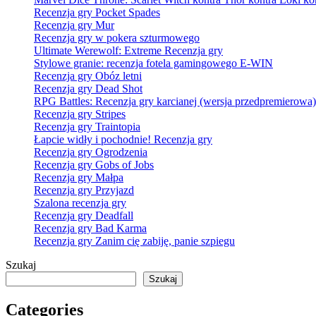
Recenzja gry Pocket Spades
Recenzja gry Mur
Recenzja gry w pokera szturmowego
Ultimate Werewolf: Extreme Recenzja gry
Stylowe granie: recenzja fotela gamingowego E-WIN
Recenzja gry Obóz letni
Recenzja gry Dead Shot
RPG Battles: Recenzja gry karcianej (wersja przedpremierowa)
Recenzja gry Stripes
Recenzja gry Traintopia
Łapcie widły i pochodnie! Recenzja gry
Recenzja gry Ogrodzenia
Recenzja gry Gobs of Jobs
Recenzja gry Małpa
Recenzja gry Przyjazd
Szalona recenzja gry
Recenzja gry Deadfall
Recenzja gry Bad Karma
Recenzja gry Zanim cię zabiję, panie szpiegu
Szukaj
Szukaj
Categories