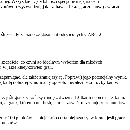
alnej. Wszystkie trzy zdolności specjalne mają na celu
t zarówno wyzwaniem, jak i zabawą. Teraz gracze muszą zwracać
eśli zostały zabrane ze stosu kart odrzuconych.CABO 2-
e i szczęście, co czyni go idealnym wyborem dla młodych
 w jakie kiedykolwiek grali.
 zapamiętać, ale także zmniejszy (tj. Poprawi) jego potencjalny wynik.
ą kartą dobraną w normalny sposób, niezależnie od liczby kart w
ane, jeśli gracz zakończy rundę z dwiema 12-tkami i obiema 13-kami.
b), a gracz, któremu udało się kamikazować, otrzymuje zero punktów
 100 punktów. Istnieje próba ostatniej szansy, w której jeśli gracz
ą punktów.