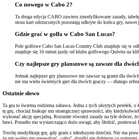
Co nowego w Cabo 2?
Ta druga edycja CABO zawiera zmodyfikowane zasady, tabelę wy
stosu kart odrzuconych pozostają odkryte do końca gry, nawet j
Gdzie grać w golfa w Cabo San Lucas?
Pole golfowe Cabo San Lucas Country Club znajduje się w odle
znajduje się 10 minut jazdy od klubu golfowego Quivira na k
Czy najlepsze gry planszowe są zawsze dla dwóc
Jednak najlepsze gry planszowe nie zawsze są grami dla dwóch
nie ma wielu świetnych gier dla dwóch graczy — dlatego zebral
Ostatnie słowo
Ta gra to świetna rodzinna zabawa. Jedna z tych ukrytych perełek, o 
tę grę, chociaż brakuje mu strategicznej sprawności, aby kiedykolwiek
wykonać akcję specjalną. Rozumie również zasady na tyle dobrze, że 
bawi. Ponadto ma wystarczająco dużo uwagi, aby śledzić, ponieważ ka
Trochę modyfikuję grę, gdy gram z młodszymi dziećmi. Nie ma prawdz
że nie wolno mu sprawdzać „cabo”, dopóki nie dobierze co najmniej 4 