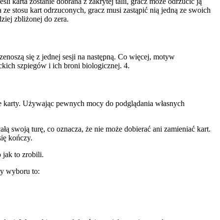
i karta zostanie dobrana z zakrytej talii, gracz może odrzucić ją
na ze stosu kart odrzuconych, gracz musi zastąpić nią jedną ze swoich
iej zbliżonej do zera.
zenoszą się z jednej sesji na następną. Co więcej, motyw
ich szpiegów i ich broni biologicznej. 4.
oje karty. Używając pewnych mocy do podglądania własnych
ą swoją turę, co oznacza, że ​​nie może dobierać ani zamieniać kart.
ię kończy.
ak to zrobili.
ty wyboru to: