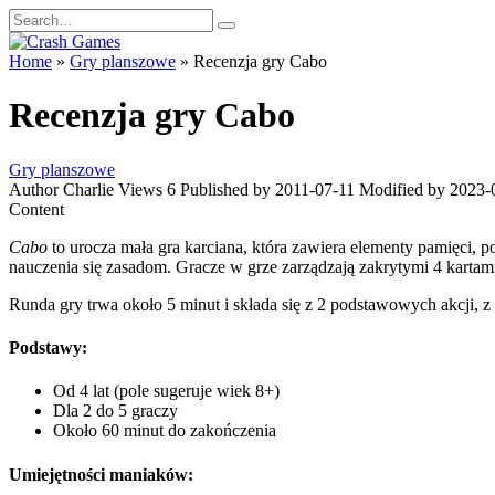
Skip
Search
to
for:
content
Home
»
Gry planszowe
»
Recenzja gry Cabo
Recenzja gry Cabo
Gry planszowe
Author
Charlie
Views
6
Published by
2011-07-11
Modified by
2023-
Content
Cabo
to urocza mała gra karciana, która zawiera elementy pamięci, p
nauczenia się zasadom. Gracze w grze zarządzają zakrytymi 4 kartami
Runda gry trwa około 5 minut i składa się z 2 podstawowych akcji, z
Podstawy:
Od 4 lat (pole sugeruje wiek 8+)
Dla 2 do 5 graczy
Około 60 minut do zakończenia
Umiejętności maniaków: