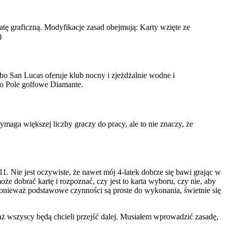
tę graficzną. Modyfikacje zasad obejmują: Karty wzięte ze
)
bo San Lucas oferuje klub nocny i zjeżdżalnie wodne i
ko Pole golfowe Diamante.
aga większej liczby graczy do pracy, ale to nie znaczy, że
1. Nie jest oczywiste, że nawet mój 4-latek dobrze się bawi grając w
oże dobrać kartę i rozpoznać, czy jest to karta wyboru, czy nie, aby
 Ponieważ podstawowe czynności są proste do wykonania, świetnie się
ż wszyscy będą chcieli przejść dalej. Musiałem wprowadzić zasadę,