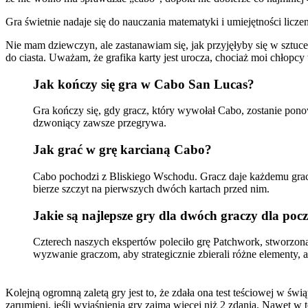
Gra świetnie nadaje się do nauczania matematyki i umiejętności licze
Nie mam dziewczyn, ale zastanawiam się, jak przyjęłyby się w sztuc
do ciasta. Uważam, że grafika karty jest urocza, chociaż moi chłopcy 
Jak kończy się gra w Cabo San Lucas?
Gra kończy się, gdy gracz, który wywołał Cabo, zostanie ponown
dzwoniący zawsze przegrywa.
Jak grać w grę karcianą Cabo?
Cabo pochodzi z Bliskiego Wschodu. Gracz daje każdemu graczowi
bierze szczyt na pierwszych dwóch kartach przed nim.
Jakie są najlepsze gry dla dwóch graczy dla poc
Czterech naszych ekspertów poleciło grę Patchwork, stworzoną
wyzwanie graczom, aby strategicznie zbierali różne elementy, 
Kolejną ogromną zaletą gry jest to, że zdała ona test teściowej w św
zarumieni, jeśli wyjaśnienia gry zajmą więcej niż 2 zdania. Nawet w 