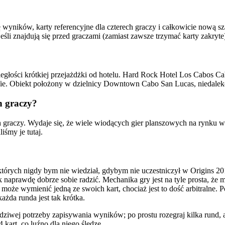
ników, karty referencyjne dla czterech graczy i całkowicie nową sza
eśli znajdują się przed graczami (zamiast zawsze trzymać karty zakryte
głości krótkiej przejażdżki od hotelu. Hard Rock Hotel Los Cabos Ca
lifie. Obiekt położony w dzielnicy Downtown Cabo San Lucas, niedale
h graczy?
 graczy. Wydaje się, że wiele wiodących gier planszowych na rynku wym
iśmy je tutaj.
których nigdy bym nie wiedział, gdybym nie uczestniczył w Origins 201
 naprawdę dobrze sobie radzić. Mechanika gry jest na tyle prosta, że ​​m
może wymienić jedną ze swoich kart, chociaż jest to dość arbitralne.
żda runda jest tak krótka.
iwej potrzeby zapisywania wyników; po prostu rozegraj kilka rund, a
kart, co luźno dla niego śledzę.