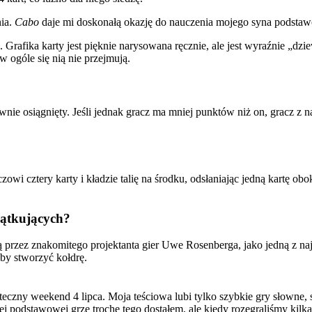
nia.
Cabo
daje mi doskonałą okazję do nauczenia mojego syna podstaw
e. Grafika karty jest pięknie narysowana ręcznie, ale jest wyraźnie 
w ogóle się nią nie przejmują.
ie osiągnięty. Jeśli jednak gracz ma mniej punktów niż on, gracz z naj
 cztery karty i kładzie talię na środku, odsłaniając jedną kartę obok 
zątkujących?
 przez znakomitego projektanta gier Uwe Rosenberga, jako jedną z naj
aby stworzyć kołdrę.
iąteczny weekend 4 lipca. Moja teściowa lubi tylko szybkie gry słowne,
tej podstawowej grze trochę tego dostałem, ale kiedy rozegraliśmy kilk