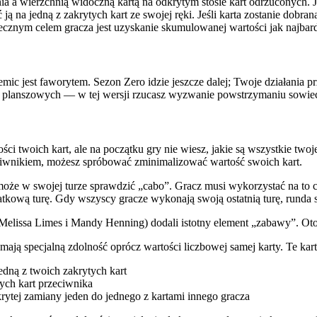
a a wierzchnią widoczną kartą na odkrytym stosie kart odrzuconych. Jeśl
ją na jedną z zakrytych kart ze swojej ręki. Jeśli karta zostanie dobra
ecznym celem gracza jest uzyskanie skumulowanej wartości jak najbardz
emic jest faworytem. Sezon Zero idzie jeszcze dalej; Twoje działania pr
ier planszowych — w tej wersji rzucasz wyzwanie powstrzymaniu sowieck
i twoich kart, ale na początku gry nie wiesz, jakie są wszystkie tw
eciwnikiem, możesz spróbować zminimalizować wartość swoich kart.
może w swojej turze sprawdzić „cabo”. Gracz musi wykorzystać na to cał
tkową turę. Gdy wszyscy gracze wykonają swoją ostatnią turę, runda s
Melissa Limes i Mandy Henning) dodali istotny element „zabawy”. Oto j
 mają specjalną zdolność oprócz wartości liczbowej samej karty. Te kar
jedną z twoich zakrytych kart
tych kart przeciwnika
rytej zamiany jeden do jednego z kartami innego gracza