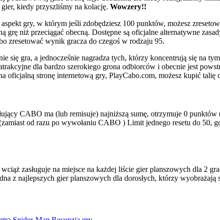
gier, kiedy przyszliśmy na kolację.
Wowzery!!
 aspekt gry, w którym jeśli zdobędziesz 100 punktów, możesz zreseto
ejną grę niż przeciągać obecną. Dostępne są oficjalne alternatywne zasa
lbo zresetować wynik gracza do czegoś w rodzaju 95.
się gra, a jednocześnie nagradza tych, którzy koncentrują się na tym, c
o atrakcyjne dla bardzo szerokiego grona odbiorców i obecnie jest po
na oficjalną stronę internetową gry, PlayCabo.com, możesz kupić talię d
jący CABO ma (lub remisuje) najniższą sumę, otrzymuje 0 punktów (
zamiast od razu po wywołaniu CABO ) Limit jednego resetu do 50, gd
ciąż zasługuje na miejsce na każdej liście gier planszowych dla 2 gra
edna z najlepszych gier planszowych dla dorosłych, którzy wyobrażają 
ontra Spider-Man Recenzja gry