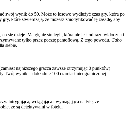
wać swój wynik do 50. Może to losowo wydłużyć czas gry, która po
dy gry, które stwierdzają, że możesz zmodyfikować tę zasadę, aby
o się dzieje. Ma głębię strategii, która nie jest od razu widoczna i
wstrzymywane tylko przez pocztę pantoflową. Z tego powodu,
Cabo
la siebie.
zamiast najniższego gracza zawsze otrzymując 0 punktów)
y Twój wynik = dokładnie 100 (zamiast nieograniczonej
czy. Intrygująca, wciągająca i wymagająca na tyle, że
sobie, że są detektywami w fotelu.