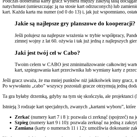
Podczas dobierania karty gracz wybiera między zakrytą talią dociągani
natychmiast (umieszczając ją na stosie kart odrzuconych) lub zamienić 
kart. Każda karta ma numer (od 0 do 13) i, jak już wspomniano, ostat
Jakie są najlepsze gry planszowe do kooperacji?
Jeśli polujesz na najlepsze wrażenia w trybie współpracy, Pand
zimnej wojny z lat 60. ożywia i tak już jedną z najlepszych g
Jaki jest twój cel w Cabo?
Twoim celem w CABO jest zminimalizowanie całkowitej wartośc
kart, szpiegowania kart przeciwnika lub wymiany karty z prz
Jeśli gracz uważa, że ​​ma mniej punktów niż jakikolwiek inny gracz, 
Po wywołaniu „cabo” wszyscy pozostali gracze otrzymują jedną doda
Ta gra byłaby drzemką, gdyby na tym się skończyła, ale projektanci (
Istnieją 3 rodzaje kart specjalnych, zwanych „kartami wyboru”, które
Zerkać
(numery kart 7 i 8 ): pozwala ci zerknąć (spojrzeć) na 
Szpieg
(numery kart 9 i 10): pozwala zerknąć na jedną z zakry
Zamiana
(karty o numerach 11 i 12): umożliwia dokonanie zak