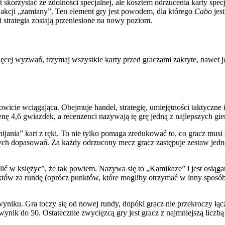
 skorzystać ze zdolności specjalnej, ale kosztem odrzucenia karty specj
 akcji „zamiany”. Ten element gry jest powodem, dla którego
Cabo
jes
 i strategia zostają przeniesione na nowy poziom.
cej wyzwań, trzymaj wszystkie karty przed graczami zakryte, nawet j
kowicie wciągająca. Obejmuje handel, strategię, umiejętności taktyczn
 4,6 gwiazdek, a recenzenci nazywają tę grę jedną z najlepszych gier,
bijania” kart z ręki. To nie tylko pomaga zredukować to, co gracz musi
znych dopasowań. Za każdy odrzucony mecz gracz zastępuje zestaw jedn
elić w księżyc”, że tak powiem. Nazywa się to „Kamikaze” i jest osiąg
unktów za rundę (oprócz punktów, które mogliby otrzymać w inny sposó
u. Gra toczy się od nowej rundy, dopóki gracz nie przekroczy łącznie
nik do 50. Ostatecznie zwycięzcą gry jest gracz z najmniejszą liczb