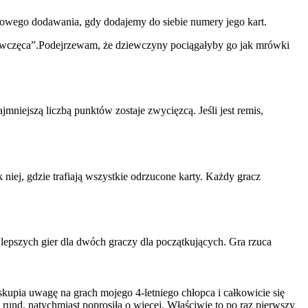
owego dodawania, gdy dodajemy do siebie numery jego kart.
„dziewczęca”.Podejrzewam, że dziewczyny pociągałyby go jak mrówki
mniejszą liczbą punktów zostaje zwycięzcą. Jeśli jest remis,
niej, gdzie trafiają wszystkie odrzucone karty. Każdy gracz
lepszych gier dla dwóch graczy dla początkujących. Gra rzuca
 skupia uwagę na grach mojego 4-letniego chłopca i całkowicie się
a rund, natychmiast poprosiła o więcej. Właściwie to po raz pierwszy