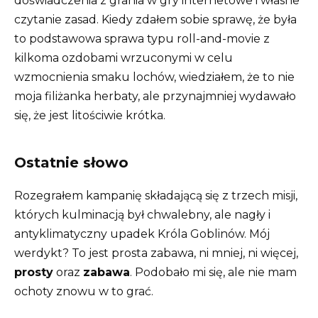
doświadczenia z grania w gry internetowe i własne
czytanie zasad. Kiedy zdałem sobie sprawę, że była
to podstawowa sprawa typu roll-and-movie z
kilkoma ozdobami wrzuconymi w celu
wzmocnienia smaku lochów, wiedziałem, że to nie
moja filiżanka herbaty, ale przynajmniej wydawało
się, że jest litościwie krótka.
Ostatnie słowo
Rozegrałem kampanię składającą się z trzech misji,
których kulminacją był chwalebny, ale nagły i
antyklimatyczny upadek Króla Goblinów. Mój
werdykt? To jest prosta zabawa, ni mniej, ni więcej,
prosty
oraz
zabawa
. Podobało mi się, ale nie mam
ochoty znowu w to grać.