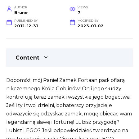
AUTHOR
VIEWS
Brune
7
PUBLISHED BY
MODIFIED BY
2012-12-31
2023-01-02
Content
Dopomóż, mój Panie! Zamek Fortaan padł ofiarą
nikczemnego Króla Goblinów! On i jego słudzy
kontrolują teraz zamek i wszystkie jego bogactwa!
Jeśli ty i twoi dzielni, bohaterscy przyjaciele
odważycie się odzyskać zamek, mogę obiecać wam
legendarną sławę i fortunę! Lubisz przygodę?
Lubisz LEGO? Jeśli odpowiedziałeś twierdząco na
oba te pytania, czeka Cię gratka z grą LEGO