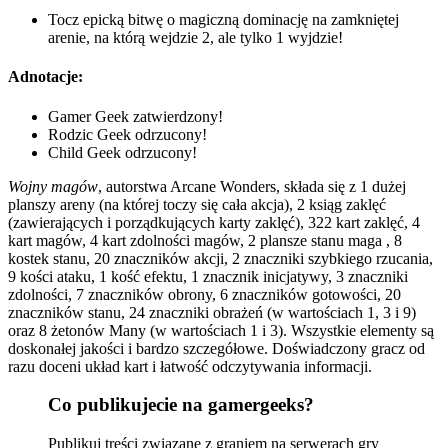
Tocz epicką bitwę o magiczną dominację na zamkniętej
arenie, na którą wejdzie 2, ale tylko 1 wyjdzie!
Adnotacje:
Gamer Geek zatwierdzony!
Rodzic Geek odrzucony!
Child Geek odrzucony!
Wojny magów
, autorstwa Arcane Wonders, składa się z 1 dużej
planszy areny (na której toczy się cała akcja), 2 ksiąg zaklęć
(zawierających i porządkujących karty zaklęć), 322 kart zaklęć, 4
kart magów, 4 kart zdolności magów, 2 plansze stanu maga , 8
kostek stanu, 20 znaczników akcji, 2 znaczniki szybkiego rzucania,
9 kości ataku, 1 kość efektu, 1 znacznik inicjatywy, 3 znaczniki
zdolności, 7 znaczników obrony, 6 znaczników gotowości, 20
znaczników stanu, 24 znaczniki obrażeń (w wartościach 1, 3 i 9)
oraz 8 żetonów Many (w wartościach 1 i 3). Wszystkie elementy są
doskonałej jakości i bardzo szczegółowe. Doświadczony gracz od
razu doceni układ kart i łatwość odczytywania informacji.
Co publikujecie na gamergeeks?
Publikuj treści związane z graniem na serwerach gry