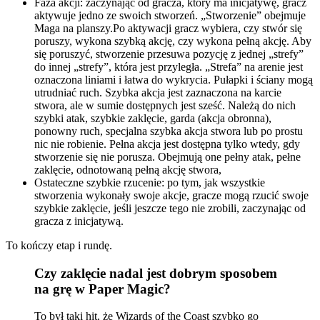
Faza akcji: zaczynając od gracza, który ma inicjatywę, gracz
aktywuje jedno ze swoich stworzeń. „Stworzenie” obejmuje
Maga na planszy.Po aktywacji gracz wybiera, czy stwór się
poruszy, wykona szybką akcję, czy wykona pełną akcję. Aby
się poruszyć, stworzenie przesuwa pozycję z jednej „strefy”
do innej „strefy”, która jest przyległa. „Strefa” na arenie jest
oznaczona liniami i łatwa do wykrycia. Pułapki i ściany mogą
utrudniać ruch. Szybka akcja jest zaznaczona na karcie
stwora, ale w sumie dostępnych jest sześć. Należą do nich
szybki atak, szybkie zaklęcie, garda (akcja obronna),
ponowny ruch, specjalna szybka akcja stwora lub po prostu
nic nie robienie. Pełna akcja jest dostępna tylko wtedy, gdy
stworzenie się nie porusza. Obejmują one pełny atak, pełne
zaklęcie, odnotowaną pełną akcję stwora,
Ostateczne szybkie rzucenie: po tym, jak wszystkie
stworzenia wykonały swoje akcje, gracze mogą rzucić swoje
szybkie zaklęcie, jeśli jeszcze tego nie zrobili, zaczynając od
gracza z inicjatywą.
To kończy etap i rundę.
Czy zaklęcie nadal jest dobrym sposobem
na grę w Paper Magic?
To był taki hit, że Wizards of the Coast szybko go