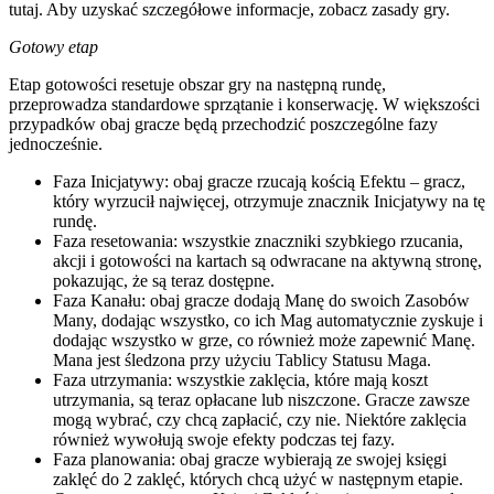
tutaj. Aby uzyskać szczegółowe informacje, zobacz zasady gry.
Gotowy etap
Etap gotowości resetuje obszar gry na następną rundę,
przeprowadza standardowe sprzątanie i konserwację. W większości
przypadków obaj gracze będą przechodzić poszczególne fazy
jednocześnie.
Faza Inicjatywy: obaj gracze rzucają kością Efektu – gracz,
który wyrzucił najwięcej, otrzymuje znacznik Inicjatywy na tę
rundę.
Faza resetowania: wszystkie znaczniki szybkiego rzucania,
akcji i gotowości na kartach są odwracane na aktywną stronę,
pokazując, że są teraz dostępne.
Faza Kanału: obaj gracze dodają Manę do swoich Zasobów
Many, dodając wszystko, co ich Mag automatycznie zyskuje i
dodając wszystko w grze, co również może zapewnić Manę.
Mana jest śledzona przy użyciu Tablicy Statusu Maga.
Faza utrzymania: wszystkie zaklęcia, które mają koszt
utrzymania, są teraz opłacane lub niszczone. Gracze zawsze
mogą wybrać, czy chcą zapłacić, czy nie. Niektóre zaklęcia
również wywołują swoje efekty podczas tej fazy.
Faza planowania: obaj gracze wybierają ze swojej księgi
zaklęć do 2 zaklęć, których chcą użyć w następnym etapie.