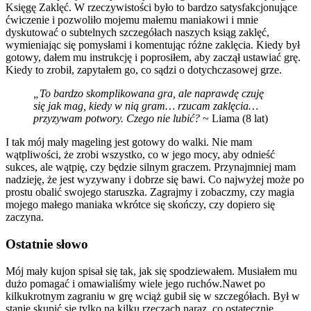
Księgę Zaklęć. W rzeczywistości było to bardzo satysfakcjonujące
ćwiczenie i pozwoliło mojemu małemu maniakowi i mnie
dyskutować o subtelnych szczegółach naszych ksiąg zaklęć,
wymieniając się pomysłami i komentując różne zaklęcia. Kiedy był
gotowy, dałem mu instrukcję i poprosiłem, aby zaczął ustawiać grę.
Kiedy to zrobił, zapytałem go, co sądzi o dotychczasowej grze.
„To bardzo skomplikowana gra, ale naprawdę czuję
się jak mag, kiedy w nią gram… rzucam zaklęcia…
przyzywam potwory. Czego nie lubić?
~ Liama ​​(8 lat)
I tak mój mały mageling jest gotowy do walki. Nie mam
wątpliwości, że zrobi wszystko, co w jego mocy, aby odnieść
sukces, ale wątpię, czy będzie silnym graczem. Przynajmniej mam
nadzieję, że jest wyzywany i dobrze się bawi. Co najwyżej może po
prostu obalić swojego staruszka. Zagrajmy i zobaczmy, czy magia
mojego małego maniaka wkrótce się skończy, czy dopiero się
zaczyna.
Ostatnie słowo
Mój mały kujon spisał się tak, jak się spodziewałem. Musiałem mu
dużo pomagać i omawialiśmy wiele jego ruchów.Nawet po
kilkukrotnym zagraniu w grę wciąż gubił się w szczegółach. Był w
stanie skupić się tylko na kilku rzeczach naraz, co ostatecznie