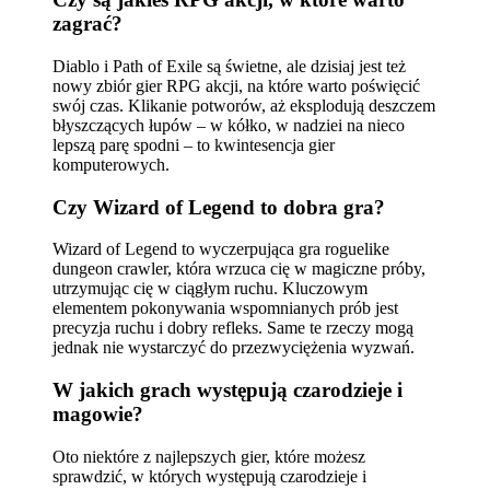
zagrać?
Diablo i Path of Exile są świetne, ale dzisiaj jest też
nowy zbiór gier RPG akcji, na które warto poświęcić
swój czas. Klikanie potworów, aż eksplodują deszczem
błyszczących łupów – w kółko, w nadziei na nieco
lepszą parę spodni – to kwintesencja gier
komputerowych.
Czy Wizard of Legend to dobra gra?
Wizard of Legend to wyczerpująca gra roguelike
dungeon crawler, która wrzuca cię w magiczne próby,
utrzymując cię w ciągłym ruchu. Kluczowym
elementem pokonywania wspomnianych prób jest
precyzja ruchu i dobry refleks. Same te rzeczy mogą
jednak nie wystarczyć do przezwyciężenia wyzwań.
W jakich grach występują czarodzieje i
magowie?
Oto niektóre z najlepszych gier, które możesz
sprawdzić, w których występują czarodzieje i