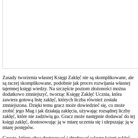
Zasady tworzenia własnej Księgi Zaklęć nie są skomplikowane, ale
są raczej skomplikowane, podobnie jak proces rozwijania własnej
tajemnej księgi wiedzy. Na szczęście poziom złożoności można
dodatkowo zmniejszyć, tworząc Księgę Zaklęć Ucznia, która
zawiera gotową listę zaklęć, których liczba również została
zmniejszona. Dzięki temu gracz może dowiedzieć się, co może
zrobić jego Mag i jak działają zaklęcia, używając rozsądnej liczby
zaklęć, które nie zadziwią go. Gracz może następnie dodawać do tej
księgi zaklęć, dostosowując ją w miarę uczenia się i ulepszając ją w
miarę postępów.
Gracze, którzy chcą dostosować i zbudować własne księgi zaklęć,