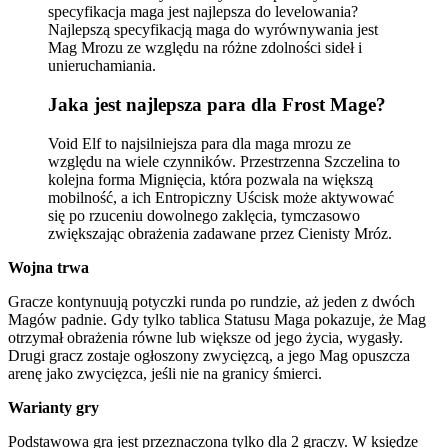
specyfikacja maga jest najlepsza do levelowania?
Najlepszą specyfikacją maga do wyrównywania jest
Mag Mrozu ze względu na różne zdolności sideł i
unieruchamiania.
Jaka jest najlepsza para dla Frost Mage?
Void Elf to najsilniejsza para dla maga mrozu ze
względu na wiele czynników. Przestrzenna Szczelina to
kolejna forma Mignięcia, która pozwala na większą
mobilność, a ich Entropiczny Uścisk może aktywować
się po rzuceniu dowolnego zaklęcia, tymczasowo
zwiększając obrażenia zadawane przez Cienisty Mróz.
Wojna trwa
Gracze kontynuują potyczki runda po rundzie, aż jeden z dwóch
Magów padnie. Gdy tylko tablica Statusu Maga pokazuje, że Mag
otrzymał obrażenia równe lub większe od jego życia, wygasły.
Drugi gracz zostaje ogłoszony zwycięzcą, a jego Mag opuszcza
arenę jako zwycięzca, jeśli nie na granicy śmierci.
Warianty gry
Podstawowa gra jest przeznaczona tylko dla 2 graczy. W księdze