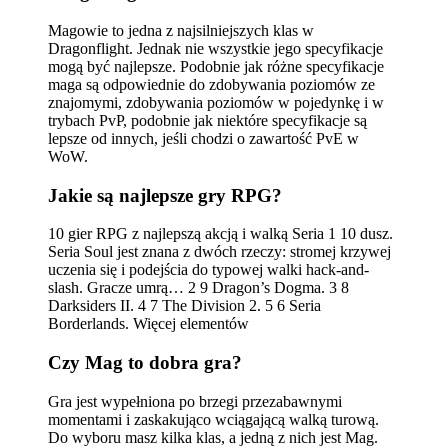
Magowie to jedna z najsilniejszych klas w
Dragonflight. Jednak nie wszystkie jego specyfikacje
mogą być najlepsze. Podobnie jak różne specyfikacje
maga są odpowiednie do zdobywania poziomów ze
znajomymi, zdobywania poziomów w pojedynkę i w
trybach PvP, podobnie jak niektóre specyfikacje są
lepsze od innych, jeśli chodzi o zawartość PvE w
WoW.
Jakie są najlepsze gry RPG?
10 gier RPG z najlepszą akcją i walką Seria 1 10 dusz.
Seria Soul jest znana z dwóch rzeczy: stromej krzywej
uczenia się i podejścia do typowej walki hack-and-
slash. Gracze umrą… 2 9 Dragon’s Dogma. 3 8
Darksiders II. 4 7 The Division 2. 5 6 Seria
Borderlands. Więcej elementów
Czy Mag to dobra gra?
Gra jest wypełniona po brzegi przezabawnymi
momentami i zaskakująco wciągającą walką turową.
Do wyboru masz kilka klas, a jedną z nich jest Mag.