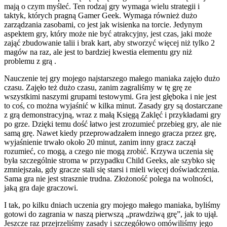
mają o czym myśleć. Ten rodzaj gry wymaga wielu strategii i
taktyk, których pragną Gamer Geek. Wymaga również dużo
zarządzania zasobami, co jest jak wisienka na torcie. Jedynym
aspektem gry, który może nie być atrakcyjny, jest czas, jaki może
zająć zbudowanie talii i brak kart, aby stworzyć więcej niż tylko 2
magów na raz, ale jest to bardziej kwestia elementu gry niż
problemu z grą .
Nauczenie tej gry mojego najstarszego małego maniaka zajęło dużo
czasu. Zajęło też dużo czasu, zanim zagraliśmy w tę grę ze
wszystkimi naszymi grupami testowymi. Gra jest głęboka i nie jest
to coś, co można wyjaśnić w kilka minut. Zasady gry są dostarczane
z grą demonstracyjną, wraz z małą Księgą Zaklęć i przykładami gry
po grze. Dzięki temu dość łatwo jest zrozumieć przebieg gry, ale nie
samą grę. Nawet kiedy przeprowadzałem innego gracza przez grę,
wyjaśnienie trwało około 20 minut, zanim inny gracz zaczął
rozumieć, co mogą, a czego nie mogą zrobić. Krzywa uczenia się
była szczególnie stroma w przypadku Child Geeks, ale szybko się
zmniejszała, gdy gracze stali się starsi i mieli więcej doświadczenia.
Sama gra nie jest strasznie trudna. Złożoność polega na wolności,
jaką gra daje graczowi.
I tak, po kilku dniach uczenia gry mojego małego maniaka, byliśmy
gotowi do zagrania w naszą pierwszą „prawdziwą grę”, jak to ujął.
Jeszcze raz przejrzeliśmy zasady i szczegółowo omówiliśmy jego