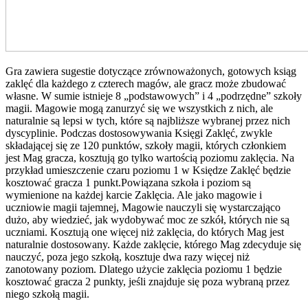
Gra zawiera sugestie dotyczące zrównoważonych, gotowych ksiąg
zaklęć dla każdego z czterech magów, ale gracz może zbudować
własne. W sumie istnieje 8 „podstawowych” i 4 „podrzędne” szkoły
magii. Magowie mogą zanurzyć się we wszystkich z nich, ale
naturalnie są lepsi w tych, które są najbliższe wybranej przez nich
dyscyplinie. Podczas dostosowywania Księgi Zaklęć, zwykle
składającej się ze 120 punktów, szkoły magii, których członkiem
jest Mag gracza, kosztują go tylko wartością poziomu zaklęcia. Na
przykład umieszczenie czaru poziomu 1 w Księdze Zaklęć będzie
kosztować gracza 1 punkt.Powiązana szkoła i poziom są
wymienione na każdej karcie Zaklęcia. Ale jako magowie i
uczniowie magii tajemnej, Magowie nauczyli się wystarczająco
dużo, aby wiedzieć, jak wydobywać moc ze szkół, których nie są
uczniami. Kosztują one więcej niż zaklęcia, do których Mag jest
naturalnie dostosowany. Każde zaklęcie, którego Mag zdecyduje się
nauczyć, poza jego szkołą, kosztuje dwa razy więcej niż
zanotowany poziom. Dlatego użycie zaklęcia poziomu 1 będzie
kosztować gracza 2 punkty, jeśli znajduje się poza wybraną przez
niego szkołą magii.