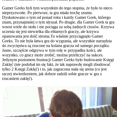
Gamer Geeks byli tym wszystkim do tego stopnia, że ​​​​było to nieco
nieprzyzwoite. Po pierwsze, ta gra miała trochę szumu.
Dyskutowano o tym od ponad roku i każdy Gamer Geek, którego
znam, przynajmniej o tym słyszał. Po drugie, dla Gamer Geek ta gra
wnosi wiele do stołu i nie pociąga za sobą żadnych ciosów. Krzywa
uczenia się jest niewielka dla elitarnych graczy, ale krzywa
opanowania jest dość stroma.To właśnie przyciągnęło Gamer
Geeks. To nie była łatwa gra do wygrania, ale wszystkie narzędzia
do zwycięstwa są rzucone na kolana gracza od samego początku.
Jasne, szczęście odgrywa w tym rolę w przypadku kości, ale
wszystko, co gracz może zrobić, można przeliczyć na sukces.
Jedynym poziomem frustracji Gamer Geeks było budowanie Księgi
Zaklęć (nie podobał im się fakt, że tak naprawdę mogli zbudować
tylko 2 Księgi Zaklęć) i to, jak zagracona stała się arena (co jest
raczej stwierdzeniem, jak dobrze radzili sobie gracze w gra z
rzucaniem zaklęć).