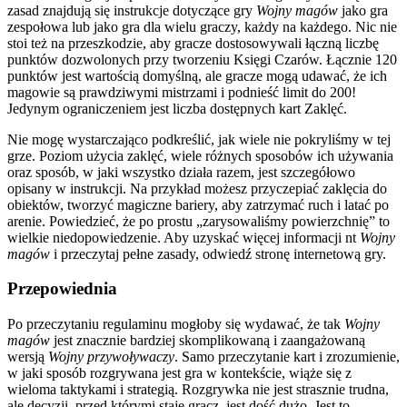
zasad znajdują się instrukcje dotyczące gry
Wojny magów
jako gra
zespołowa lub jako gra dla wielu graczy, każdy na każdego. Nic nie
stoi też na przeszkodzie, aby gracze dostosowywali łączną liczbę
punktów dozwolonych przy tworzeniu Księgi Czarów. Łącznie 120
punktów jest wartością domyślną, ale gracze mogą udawać, że ich
magowie są prawdziwymi mistrzami i podnieść limit do 200!
Jedynym ograniczeniem jest liczba dostępnych kart Zaklęć.
Nie mogę wystarczająco podkreślić, jak wiele nie pokryliśmy w tej
grze. Poziom użycia zaklęć, wiele różnych sposobów ich używania
oraz sposób, w jaki wszystko działa razem, jest szczegółowo
opisany w instrukcji. Na przykład możesz przyczepiać zaklęcia do
obiektów, tworzyć magiczne bariery, aby zatrzymać ruch i latać po
arenie. Powiedzieć, że po prostu „zarysowaliśmy powierzchnię” to
wielkie niedopowiedzenie. Aby uzyskać więcej informacji nt
Wojny
magów
i przeczytaj pełne zasady, odwiedź stronę internetową gry.
Przepowiednia
Po przeczytaniu regulaminu mogłoby się wydawać, że tak
Wojny
magów
jest znacznie bardziej skomplikowaną i zaangażowaną
wersją
Wojny przywoływaczy
. Samo przeczytanie kart i zrozumienie,
w jaki sposób rozgrywana jest gra w kontekście, wiąże się z
wieloma taktykami i strategią. Rozgrywka nie jest strasznie trudna,
ale decyzji, przed którymi staje gracz, jest dość dużo. Jest to