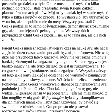
postawiło go daleko w tyle. Gracz musi umieć myśleć o kilku
ruchach do przodu, stale przeglądać swoją Księgę Zaklęć i
planować w ramach planów. Mój mały maniak był w stanie myśleć
tylko o kilka zakrętów do przodu. To wystarczyło, aby utrzymać go
w ruchu, ale nie pobiło mnie do mety. Wszyscy pozostali Child
Geeks podzielali to samo doświadczenie, demonstrując zrozumienie
gry, ale nie umiejętność pełnego grania. We wszystkich
przypadkach Child Geeks zgodzili się, że to fajna gra, ale dla nich
za dużo.
Parent Geeks mieli znacznie łatwiejszy czas na naukę gry, ale nadal
zajęło im dużo czasu, zanim poczuli się z nią komfortowo. Nic w tej
grze nie przychodzi łatwo graczowi, który nie jest zaznajomiony z
bardziej złożonymi i zaangażowanymi grami. Sama rozgrywka jest
bardzo intuicyjna, ale tylko dlatego, że jest ustrukturyzowana. To,
co gracz robi w tej strukturze, można zgadywać. Wszystko zależy
od tego jakie karty Zaklęć są dostępne i od warunków panujących
na arenie. Innymi słowy, zmienne. Właściwie niezliczone zmienne.
Ponieważ Child Geeks wykazywało słabnące zainteresowanie grą,
podobnie jak Parent Geeks. Chociaż mogli grać w tę grę, nie
widzieli większego sensu w jej popieraniu, jeśli nie mieli nikogo, z
kim mogliby w nią grać.
Wojny magów
była zbyt skomplikowana
dla ich małych maniaków i zbyt zaangażowana, by bawić się
swobodnie z rówieśnikami. Gra po prostu nie pasowała do
rodziców maniaków i musieli przekazać poparcie.