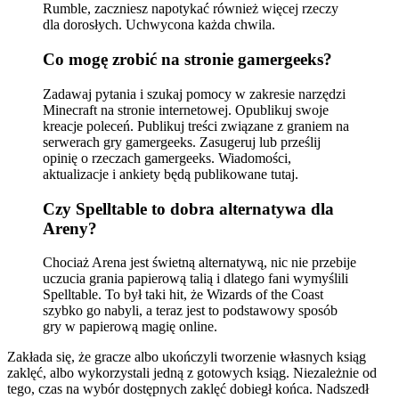
Rumble, zaczniesz napotykać również więcej rzeczy
dla dorosłych. Uchwycona każda chwila.
Co mogę zrobić na stronie gamergeeks?
Zadawaj pytania i szukaj pomocy w zakresie narzędzi
Minecraft na stronie internetowej. Opublikuj swoje
kreacje poleceń. Publikuj treści związane z graniem na
serwerach gry gamergeeks. Zasugeruj lub prześlij
opinię o rzeczach gamergeeks. Wiadomości,
aktualizacje i ankiety będą publikowane tutaj.
Czy Spelltable to dobra alternatywa dla
Areny?
Chociaż Arena jest świetną alternatywą, nic nie przebije
uczucia grania papierową talią i dlatego fani wymyślili
Spelltable. To był taki hit, że Wizards of the Coast
szybko go nabyli, a teraz jest to podstawowy sposób
gry w papierową magię online.
Zakłada się, że gracze albo ukończyli tworzenie własnych ksiąg
zaklęć, albo wykorzystali jedną z gotowych ksiąg. Niezależnie od
tego, czas na wybór dostępnych zaklęć dobiegł końca. Nadszedł