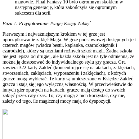
magowie. Final Fantasy 10 było ogromnym skokiem w
następną generację, która zakończyła się ogromnym
sukcesem dla serii.
Faza 1: Przygotowanie Twojej Księgi Zaklęć
Pierwszym i najważniejszym krokiem w tej grze jest
uporządkowanie zaklęć Maga. W grze podstawowej dostępnych jest
czterech magów (władca bestii, kapłanka, czarnoksiężnik i
czarodziej), którzy są uczniami różnych szkół magii. Żadna szkoła
nie jest lepsza od drugiej, ale każda szkoła jest na tyle odmienna, że ​​
można ją dostosować do indywidualnego stylu gry gracza. Gra
zawiera 322 karty Zaklęć (koncentrujące się na atakach, zaklęciach,
stworzeniach, zaklęciach, wyposażeniu i zaklęciach), z których
gracze mogą wybierać. Te karty są umieszczane w Księdze Zaklęć
gracza i stają się jego wyłączną własnością. W przeciwieństwie do
innych gier opartych na kartach, gracze mają dostęp do swoich
zaklęć przez cały czas. To, czy mogą z nich korzystać, czy nie,
zależy od tego, ile magicznej mocy mają do dyspozycji.