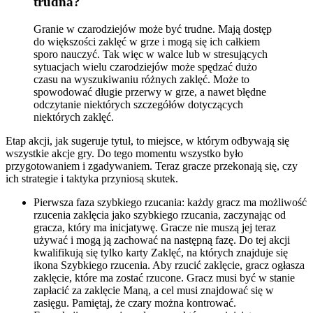
trudna?
Granie w czarodziejów może być trudne. Mają dostęp
do większości zaklęć w grze i mogą się ich całkiem
sporo nauczyć. Tak więc w walce lub w stresujących
sytuacjach wielu czarodziejów może spędzać dużo
czasu na wyszukiwaniu różnych zaklęć. Może to
spowodować długie przerwy w grze, a nawet błędne
odczytanie niektórych szczegółów dotyczących
niektórych zaklęć.
Etap akcji, jak sugeruje tytuł, to miejsce, w którym odbywają się
wszystkie akcje gry. Do tego momentu wszystko było
przygotowaniem i zgadywaniem. Teraz gracze przekonają się, czy
ich strategie i taktyka przyniosą skutek.
Pierwsza faza szybkiego rzucania: każdy gracz ma możliwość
rzucenia zaklęcia jako szybkiego rzucania, zaczynając od
gracza, który ma inicjatywę. Gracze nie muszą jej teraz
używać i mogą ją zachować na następną fazę. Do tej akcji
kwalifikują się tylko karty Zaklęć, na których znajduje się
ikona Szybkiego rzucenia. Aby rzucić zaklęcie, gracz ogłasza
zaklęcie, które ma zostać rzucone. Gracz musi być w stanie
zapłacić za zaklęcie Maną, a cel musi znajdować się w
zasięgu. Pamiętaj, że czary można kontrować.