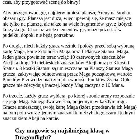
czas, aby przygotować scenę do bitwy!
Aby przygotować grę, najpierw umieść planszę Areny na środku
obszaru gry. Plansza jest duża, więc upewnij się, że masz miejsce
nie tylko na planszę, ale także na wiele fragmentów gry, z których
korzysta gra.Chociaż wiele elementów gry może pozostać w
pudełku, dopóki nie będą potrzebne.
Po drugie, niech każdy gracz weźmie i położy przed sobą wybraną
kartę Maga, kartę Zdolności Maga oraz 1 Planszę Statusu Maga.
Jeden gracz powinien teraz wziąć 10 czerwonych znaczników
Akcji, a drugi 10 niebieskich znaczników Akcji oraz po 3 kostki
Statusu. 3 kostki Statusu są umieszczane na Planszy Statusu Maga
gracza, zakrywając odnotowaną przez Maga początkową wartość
Punktów Przewodzenia i zero dla wartości Punktów Życia. O ile
gracze nie zdecydują inaczej, każdy Mag zaczyna z 10 Mana.
Po trzecie, każdy gracz wybiera, po której stronie areny rozpocznie
się jego Mag. Istnieją dwa wejścia, po jednym w każdym rogu.
Gracze umieszczają swoją kartę Maga (która przedstawia ich Maga)
na tym polu wraz z jednym znacznikiem Szybkiego czaru i jednym
znacznikiem Akcji na karcie.
Czy magowie są najsilniejszą klasą w
Dragonflight?