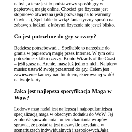
nabyli, a teraz jest to podstawowy sposób gry w
papierową magię online. Chociaż gra fizyczna jest
stopniowo otwierana (jeśli pozwalają na to warianty
Covid…), Spelltable to wciąż fantastyczny sposób na
zabawę z ludźmi, z którymi fizycznie nie jesteś blisko.
Co jest potrzebne do gry w czary?
Będziesz potrzebować… Spelltable to narzędzie do
grania w papierową magię przez Internet. W tym celu
potrzebujesz kilku rzeczy: Konto Wizards of the Coast
– jeśli grasz na Arenie, masz już jedno z nich. Najpierw
musisz ustawić swoją przestrzeń do gry. Celem jest
zawieszenie kamery nad biurkiem, skierowanej w dół
na twoje karty.
Jaka jest najlepsza specyfikacja Maga w
Wow?
Lodowy mag nadal jest najlepszą i najpopularniejszą
specjalizacją maga w obecnym dodatku do WoW. Jej
zdolność spowalniania i unieruchamiania wrogów
sprawia, że ​​postać ta jest niezwykle przydatna w
scenariuszach indywidualnych i zespołowych.Jaka