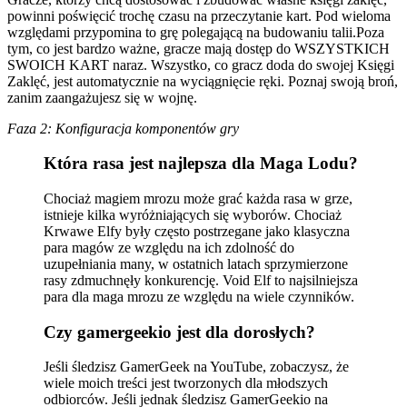
powinni poświęcić trochę czasu na przeczytanie kart. Pod wieloma
względami przypomina to grę polegającą na budowaniu talii.Poza
tym, co jest bardzo ważne, gracze mają dostęp do WSZYSTKICH
SWOICH KART naraz. Wszystko, co gracz doda do swojej Księgi
Zaklęć, jest automatycznie na wyciągnięcie ręki. Poznaj swoją broń,
zanim zaangażujesz się w wojnę.
Faza 2: Konfiguracja komponentów gry
Która rasa jest najlepsza dla Maga Lodu?
Chociaż magiem mrozu może grać każda rasa w grze,
istnieje kilka wyróżniających się wyborów. Chociaż
Krwawe Elfy były często postrzegane jako klasyczna
para magów ze względu na ich zdolność do
uzupełniania many, w ostatnich latach sprzymierzone
rasy zdmuchnęły konkurencję. Void Elf to najsilniejsza
para dla maga mrozu ze względu na wiele czynników.
Czy gamergeekio jest dla dorosłych?
Jeśli śledzisz GamerGeek na YouTube, zobaczysz, że
wiele moich treści jest tworzonych dla młodszych
odbiorców. Jeśli jednak śledzisz GamerGeekio na