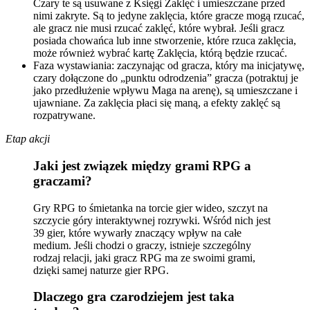
Czary te są usuwane z Księgi Zaklęć i umieszczane przed
nimi zakryte. Są to jedyne zaklęcia, które gracze mogą rzucać,
ale gracz nie musi rzucać zaklęć, które wybrał. Jeśli gracz
posiada chowańca lub inne stworzenie, które rzuca zaklęcia,
może również wybrać kartę Zaklęcia, którą będzie rzucać.
Faza wystawiania: zaczynając od gracza, który ma inicjatywę,
czary dołączone do „punktu odrodzenia” gracza (potraktuj je
jako przedłużenie wpływu Maga na arenę), są umieszczane i
ujawniane. Za zaklęcia płaci się maną, a efekty zaklęć są
rozpatrywane.
Etap akcji
Jaki jest związek między grami RPG a
graczami?
Gry RPG to śmietanka na torcie gier wideo, szczyt na
szczycie góry interaktywnej rozrywki. Wśród nich jest
39 gier, które wywarły znaczący wpływ na całe
medium. Jeśli chodzi o graczy, istnieje szczególny
rodzaj relacji, jaki gracz RPG ma ze swoimi grami,
dzięki samej naturze gier RPG.
Dlaczego gra czarodziejem jest taka