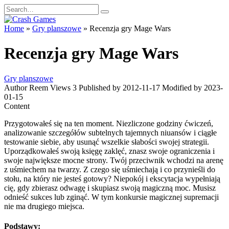
Skip
Search
to
for:
content
Home
»
Gry planszowe
»
Recenzja gry Mage Wars
Recenzja gry Mage Wars
Gry planszowe
Author
Reem
Views
3
Published by
2012-11-17
Modified by
2023-
01-15
Content
Przygotowałeś się na ten moment. Niezliczone godziny ćwiczeń,
analizowanie szczegółów subtelnych tajemnych niuansów i ciągłe
testowanie siebie, aby usunąć wszelkie słabości swojej strategii.
Uporządkowałeś swoją księgę zaklęć, znasz swoje ograniczenia i
swoje największe mocne strony. Twój przeciwnik wchodzi na arenę
z uśmiechem na twarzy. Z czego się uśmiechają i co przynieśli do
stołu, na który nie jesteś gotowy? Niepokój i ekscytacja wypełniają
cię, gdy zbierasz odwagę i skupiasz swoją magiczną moc. Musisz
odnieść sukces lub zginąć. W tym konkursie magicznej supremacji
nie ma drugiego miejsca.
Podstawy: