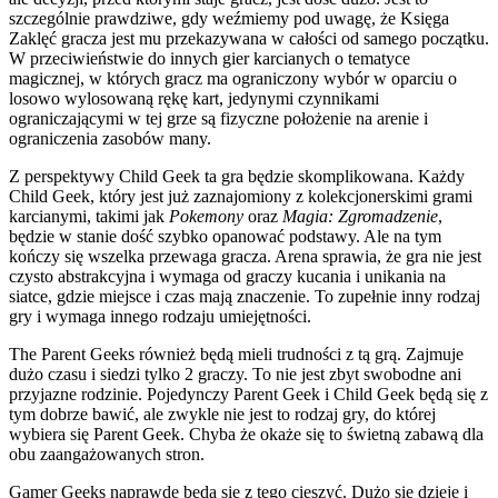
szczególnie prawdziwe, gdy weźmiemy pod uwagę, że Księga
Zaklęć gracza jest mu przekazywana w całości od samego początku.
W przeciwieństwie do innych gier karcianych o tematyce
magicznej, w których gracz ma ograniczony wybór w oparciu o
losowo wylosowaną rękę kart, jedynymi czynnikami
ograniczającymi w tej grze są fizyczne położenie na arenie i
ograniczenia zasobów many.
Z perspektywy Child Geek ta gra będzie skomplikowana. Każdy
Child Geek, który jest już zaznajomiony z kolekcjonerskimi grami
karcianymi, takimi jak
Pokemony
oraz
Magia: Zgromadzenie
,
będzie w stanie dość szybko opanować podstawy. Ale na tym
kończy się wszelka przewaga gracza. Arena sprawia, że ​​gra nie jest
czysto abstrakcyjna i wymaga od graczy kucania i unikania na
siatce, gdzie miejsce i czas mają znaczenie. To zupełnie inny rodzaj
gry i wymaga innego rodzaju umiejętności.
The Parent Geeks również będą mieli trudności z tą grą. Zajmuje
dużo czasu i siedzi tylko 2 graczy. To nie jest zbyt swobodne ani
przyjazne rodzinie. Pojedynczy Parent Geek i Child Geek będą się z
tym dobrze bawić, ale zwykle nie jest to rodzaj gry, do której
wybiera się Parent Geek. Chyba że okaże się to świetną zabawą dla
obu zaangażowanych stron.
Gamer Geeks naprawdę będą się z tego cieszyć. Dużo się dzieje i