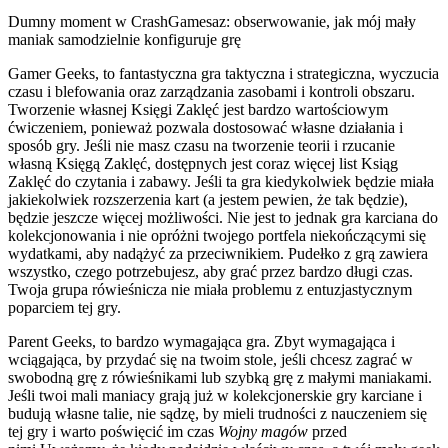
Dumny moment w CrashGamesaz: obserwowanie, jak mój mały
maniak samodzielnie konfiguruje grę
Gamer Geeks, to fantastyczna gra taktyczna i strategiczna, wyczucia
czasu i blefowania oraz zarządzania zasobami i kontroli obszaru.
Tworzenie własnej Księgi Zaklęć jest bardzo wartościowym
ćwiczeniem, ponieważ pozwala dostosować własne działania i
sposób gry. Jeśli nie masz czasu na tworzenie teorii i rzucanie
własną Księgą Zaklęć, dostępnych jest coraz więcej list Ksiąg
Zaklęć do czytania i zabawy. Jeśli ta gra kiedykolwiek będzie miała
jakiekolwiek rozszerzenia kart (a jestem pewien, że tak będzie),
będzie jeszcze więcej możliwości. Nie jest to jednak gra karciana do
kolekcjonowania i nie opróżni twojego portfela niekończącymi się
wydatkami, aby nadążyć za przeciwnikiem. Pudełko z grą zawiera
wszystko, czego potrzebujesz, aby grać przez bardzo długi czas.
Twoja grupa rówieśnicza nie miała problemu z entuzjastycznym
poparciem tej gry.
Parent Geeks, to bardzo wymagająca gra. Zbyt wymagająca i
wciągająca, by przydać się na twoim stole, jeśli chcesz zagrać w
swobodną grę z rówieśnikami lub szybką grę z małymi maniakami.
Jeśli twoi mali maniacy grają już w kolekcjonerskie gry karciane i
budują własne talie, nie sądzę, by mieli trudności z nauczeniem się
tej gry i warto poświęcić im czas
Wojny magów
przed