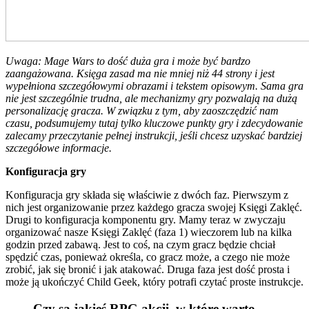
Uwaga: Mage Wars to dość duża gra i może być bardzo
zaangażowana. Księga zasad ma nie mniej niż 44 strony i jest
wypełniona szczegółowymi obrazami i tekstem opisowym. Sama gra
nie jest szczególnie trudna, ale mechanizmy gry pozwalają na dużą
personalizację gracza. W związku z tym, aby zaoszczędzić nam
czasu, podsumujemy tutaj tylko kluczowe punkty gry i zdecydowanie
zalecamy przeczytanie pełnej instrukcji, jeśli chcesz uzyskać bardziej
szczegółowe informacje.
Konfiguracja gry
Konfiguracja gry składa się właściwie z dwóch faz. Pierwszym z
nich jest organizowanie przez każdego gracza swojej Księgi Zaklęć.
Drugi to konfiguracja komponentu gry. Mamy teraz w zwyczaju
organizować nasze Księgi Zaklęć (faza 1) wieczorem lub na kilka
godzin przed zabawą. Jest to coś, na czym gracz będzie chciał
spędzić czas, ponieważ określa, co gracz może, a czego nie może
zrobić, jak się bronić i jak atakować. Druga faza jest dość prosta i
może ją ukończyć Child Geek, który potrafi czytać proste instrukcje.
Czy są jakieś RPG akcji, w które warto