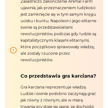
Zasadniczo zakończenie Animal Farm
ujawnia, jak przeznaczeniem ludzkości
jest zamknięcie się w tym samym kręgu
ucisku i buntu. Napoleon i jego elitarne
świnie są przedstawicielami
rewolucjonistów, podczas gdy ludzie są
kapitalistycznymi klasami elitarnymi,
które początkowo sprawowały władzę,
ale zostały rzucone przez
rewolucjonistów.
Co przedstawia gra karciana?
Gra karciana reprezentuje władzę.
Ludzie i świnie podobno zaczynają grać
jak równy z równym, ale w miarę
trwania gry staje się jasne, że dochodzi