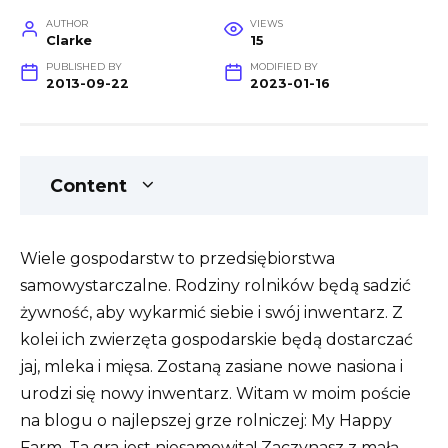
AUTHOR
VIEWS
Clarke
15
PUBLISHED BY
MODIFIED BY
2013-09-22
2023-01-16
Content
Wiele gospodarstw to przedsiębiorstwa
samowystarczalne. Rodziny rolników będą sadzić
żywność, aby wykarmić siebie i swój inwentarz. Z
kolei ich zwierzęta gospodarskie będą dostarczać
jaj, mleka i mięsa. Zostaną zasiane nowe nasiona i
urodzi się nowy inwentarz. Witam w moim poście
na blogu o najlepszej grze rolniczej: My Happy
Farm. Ta gra jest niesamowita! Zaczynasz z małą