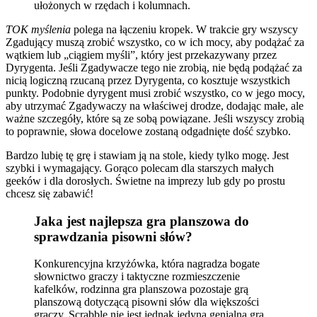
ułożonych w rzędach i kolumnach.
TOK myślenia
polega na łączeniu kropek. W trakcie gry wszyscy
Zgadujący muszą zrobić wszystko, co w ich mocy, aby podążać za
wątkiem lub „ciągiem myśli”, który jest przekazywany przez
Dyrygenta. Jeśli Zgadywacze tego nie zrobią, nie będą podążać za
nicią logiczną rzucaną przez Dyrygenta, co kosztuje wszystkich
punkty. Podobnie dyrygent musi zrobić wszystko, co w jego mocy,
aby utrzymać Zgadywaczy na właściwej drodze, dodając małe, ale
ważne szczegóły, które są ze sobą powiązane. Jeśli wszyscy zrobią
to poprawnie, słowa docelowe zostaną odgadnięte dość szybko.
Bardzo lubię tę grę i stawiam ją na stole, kiedy tylko mogę. Jest
szybki i wymagający. Gorąco polecam dla starszych małych
geeków i dla dorosłych. Świetne na imprezy lub gdy po prostu
chcesz się zabawić!
Jaka jest najlepsza gra planszowa do
sprawdzania pisowni słów?
Konkurencyjna krzyżówka, która nagradza bogate
słownictwo graczy i taktyczne rozmieszczenie
kafelków, rodzinna gra planszowa pozostaje grą
planszową dotyczącą pisowni słów dla większości
graczy. Scrabble nie jest jednak jedyną genialną grą