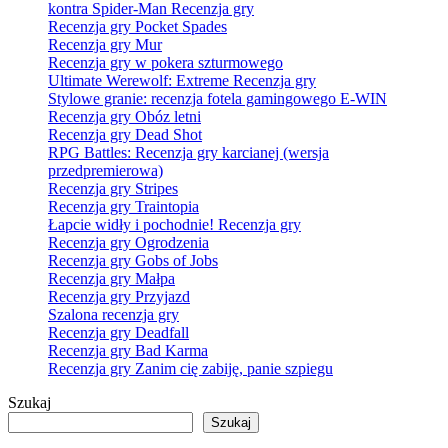
kontra Spider-Man Recenzja gry
Recenzja gry Pocket Spades
Recenzja gry Mur
Recenzja gry w pokera szturmowego
Ultimate Werewolf: Extreme Recenzja gry
Stylowe granie: recenzja fotela gamingowego E-WIN
Recenzja gry Obóz letni
Recenzja gry Dead Shot
RPG Battles: Recenzja gry karcianej (wersja
przedpremierowa)
Recenzja gry Stripes
Recenzja gry Traintopia
Łapcie widły i pochodnie! Recenzja gry
Recenzja gry Ogrodzenia
Recenzja gry Gobs of Jobs
Recenzja gry Małpa
Recenzja gry Przyjazd
Szalona recenzja gry
Recenzja gry Deadfall
Recenzja gry Bad Karma
Recenzja gry Zanim cię zabiję, panie szpiegu
Szukaj
Szukaj