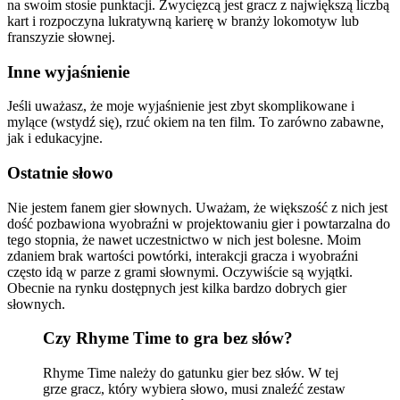
na swoim stosie punktacji. Zwycięzcą jest gracz z największą liczbą
kart i rozpoczyna lukratywną karierę w branży lokomotyw lub
franszyzie słownej.
Inne wyjaśnienie
Jeśli uważasz, że moje wyjaśnienie jest zbyt skomplikowane i
mylące (wstydź się), rzuć okiem na ten film. To zarówno zabawne,
jak i edukacyjne.
Ostatnie słowo
Nie jestem fanem gier słownych. Uważam, że większość z nich jest
dość pozbawiona wyobraźni w projektowaniu gier i powtarzalna do
tego stopnia, że ​​nawet uczestnictwo w nich jest bolesne. Moim
zdaniem brak wartości powtórki, interakcji gracza i wyobraźni
często idą w parze z grami słownymi. Oczywiście są wyjątki.
Obecnie na rynku dostępnych jest kilka bardzo dobrych gier
słownych.
Czy Rhyme Time to gra bez słów?
Rhyme Time należy do gatunku gier bez słów. W tej
grze gracz, który wybiera słowo, musi znaleźć zestaw