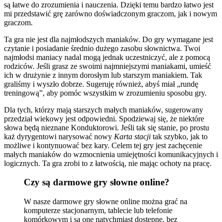
są łatwe do zrozumienia i nauczenia. Dzięki temu bardzo łatwo jest
mi przedstawić grę zarówno doświadczonym graczom, jak i nowym
graczom.
Ta gra nie jest dla najmłodszych maniaków. Do gry wymagane jest
czytanie i posiadanie średnio dużego zasobu słownictwa. Twoi
najmłodsi maniacy nadal mogą jednak uczestniczyć, ale z pomocą
rodziców. Jeśli grasz ze swoimi najmniejszymi maniakami, umieść
ich w drużynie z innym dorosłym lub starszym maniakiem. Tak
graliśmy i wyszło dobrze. Sugeruję również, abyś miał „rundę
treningową”, aby pomóc wszystkim w zrozumieniu sposobu gry.
Dla tych, którzy mają starszych małych maniaków, sugerowany
przedział wiekowy jest odpowiedni. Spodziewaj się, że niektóre
słowa będą nieznane Konduktorowi. Jeśli tak się stanie, po prostu
każ dyrygentowi narysować nowy
Karta stacji
tak szybko, jak to
możliwe i kontynuować bez kary. Celem tej gry jest zachęcenie
małych maniaków do wzmocnienia umiejętności komunikacyjnych i
logicznych. Ta gra zrobi to z łatwością, nie mając ochoty na pracę.
Czy są darmowe gry słowne online?
W nasze darmowe gry słowne online można grać na
komputerze stacjonarnym, tablecie lub telefonie
komórkowym i są one natychmiast dostępne, bez