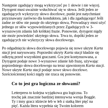
Następnie zgadujący mogą wykrzyczeć po 1 słowie i nie więcej.
Dyrygent musi uważnie wsłuchiwać się w słowa. Jeśli jeden ze
zgadujących wykrzyczy słowo docelowe, punkt jest natychmiast
przyznawany zarówno dla konduktora, jak i dla zgadującego! Jeśli
żadne ze słów nie pasuje do ukrytego słowa, Prowadzący musi użyć
jednego ze słów wypowiedzianych przez Zgadujących w 3-
wyrazowym zdaniu lub krótkiej frazie. Ponownie, dyrygent nigdy
nie może powiedzieć ukrytego słowa. Trwa to, dopóki jeden ze
zgadujących nie wykrzyczy słowa docelowego.
Po odgadnięciu słowa docelowego pojawia się nowe ukryte
Karta
stacji
jest narysowany. Poprzedni ukryty
Karta stacji
kładzie się
odkrytą przed wszystkimi graczami. Gra jest kontynuowana, a
Dyrygent podaje nowe 3-wyrazowe zdanie lub frazę, używając
poprzedniego słowa docelowego na teraz ujawnionym
Karta stacji
.
Nowe ukryte
Karta stacji
podaje nowe słowo docelowe.
Sześciościennej kości nigdy nie rzuca się ponownie.
Co to jest gra logiczna ze słowami?
Letterpress to kolejna wyjątkowa gra logiczna. To
trochę jak znacznie bardziej intensywna wersja Boggle.
Ty i inny gracz idziecie łeb w łeb z siatką liter pięć na
pięć. Każda litera wypełnia się Twoim kolorem