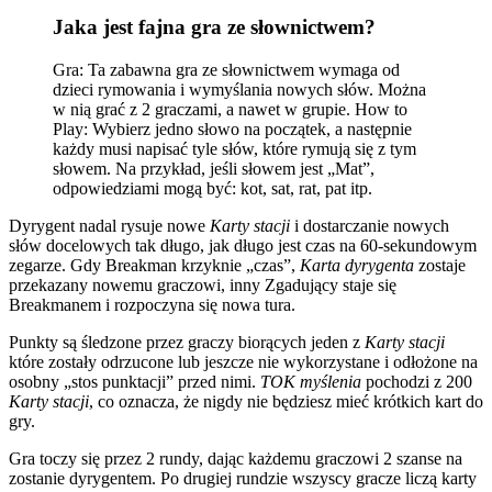
Jaka jest fajna gra ze słownictwem?
Gra: Ta zabawna gra ze słownictwem wymaga od
dzieci rymowania i wymyślania nowych słów. Można
w nią grać z 2 graczami, a nawet w grupie. How to
Play: Wybierz jedno słowo na początek, a następnie
każdy musi napisać tyle słów, które rymują się z tym
słowem. Na przykład, jeśli słowem jest „Mat”,
odpowiedziami mogą być: kot, sat, rat, pat itp.
Dyrygent nadal rysuje nowe
Karty stacji
i dostarczanie nowych
słów docelowych tak długo, jak długo jest czas na 60-sekundowym
zegarze. Gdy Breakman krzyknie „czas”,
Karta dyrygenta
zostaje
przekazany nowemu graczowi, inny Zgadujący staje się
Breakmanem i rozpoczyna się nowa tura.
Punkty są śledzone przez graczy biorących jeden z
Karty stacji
które zostały odrzucone lub jeszcze nie wykorzystane i odłożone na
osobny „stos punktacji” przed nimi.
TOK myślenia
pochodzi z 200
Karty stacji
, co oznacza, że ​​nigdy nie będziesz mieć krótkich kart do
gry.
Gra toczy się przez 2 rundy, dając każdemu graczowi 2 szanse na
zostanie dyrygentem. Po drugiej rundzie wszyscy gracze liczą karty