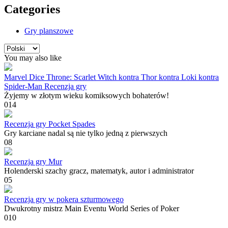
Categories
Gry planszowe
Wybierz
język
You may also like
Marvel Dice Throne: Scarlet Witch kontra Thor kontra Loki kontra
Spider-Man Recenzja gry
Żyjemy w złotym wieku komiksowych bohaterów!
0
14
Recenzja gry Pocket Spades
Gry karciane nadal są nie tylko jedną z pierwszych
0
8
Recenzja gry Mur
Holenderski szachy gracz, matematyk, autor i administrator
0
5
Recenzja gry w pokera szturmowego
Dwukrotny mistrz Main Eventu World Series of Poker
0
10