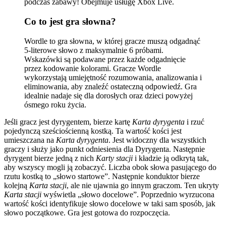
podczas zabawy! Obejmuje usługę Xbox Live.
Co to jest gra słowna?
Wordle to gra słowna, w której gracze muszą odgadnąć
5-literowe słowo z maksymalnie 6 próbami.
Wskazówki są podawane przez każde odgadnięcie
przez kodowanie kolorami. Gracze Wordle
wykorzystają umiejętność rozumowania, analizowania i
eliminowania, aby znaleźć ostateczną odpowiedź. Gra
idealnie nadaje się dla dorosłych oraz dzieci powyżej
ósmego roku życia.
Jeśli gracz jest dyrygentem, bierze kartę
Karta dyrygenta
i rzuć
pojedynczą sześciościenną kostką. Ta wartość kości jest
umieszczana na
Karta dyrygenta
. Jest widoczny dla wszystkich
graczy i służy jako punkt odniesienia dla Dyrygenta. Następnie
dyrygent bierze jedną z nich
Karty stacji
i kładzie ją odkrytą tak,
aby wszyscy mogli ją zobaczyć. Liczba obok słowa pasującego do
rzutu kostką to „słowo startowe”. Następnie konduktor bierze
kolejną
Karta stacji
, ale nie ujawnia go innym graczom. Ten ukryty
Karta stacji
wyświetla „słowo docelowe”. Poprzednio wyrzucona
wartość kości identyfikuje słowo docelowe w taki sam sposób, jak
słowo początkowe. Gra jest gotowa do rozpoczęcia.