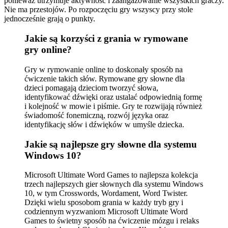
ponieważ utrzymuje aktywność i zaangażowanie wszystkich graczy.
Nie ma przestojów. Po rozpoczęciu gry wszyscy przy stole
jednocześnie grają o punkty.
Jakie są korzyści z grania w rymowane
gry online?
Gry w rymowanie online to doskonały sposób na
ćwiczenie takich słów. Rymowane gry słowne dla
dzieci pomagają dzieciom tworzyć słowa,
identyfikować dźwięki oraz ustalać odpowiednią formę
i kolejność w mowie i piśmie. Gry te rozwijają również
świadomość fonemiczną, rozwój języka oraz
identyfikację słów i dźwięków w umyśle dziecka.
Jakie są najlepsze gry słowne dla systemu
Windows 10?
Microsoft Ultimate Word Games to najlepsza kolekcja
trzech najlepszych gier słownych dla systemu Windows
10, w tym Crosswords, Wordament, Word Twister.
Dzięki wielu sposobom grania w każdy tryb gry i
codziennym wyzwaniom Microsoft Ultimate Word
Games to świetny sposób na ćwiczenie mózgu i relaks