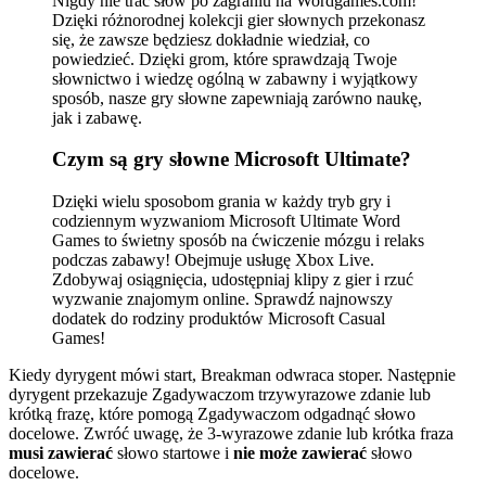
Nigdy nie trać słów po zagraniu na Wordgames.com!
Dzięki różnorodnej kolekcji gier słownych przekonasz
się, że zawsze będziesz dokładnie wiedział, co
powiedzieć. Dzięki grom, które sprawdzają Twoje
słownictwo i wiedzę ogólną w zabawny i wyjątkowy
sposób, nasze gry słowne zapewniają zarówno naukę,
jak i zabawę.
Czym są gry słowne Microsoft Ultimate?
Dzięki wielu sposobom grania w każdy tryb gry i
codziennym wyzwaniom Microsoft Ultimate Word
Games to świetny sposób na ćwiczenie mózgu i relaks
podczas zabawy! Obejmuje usługę Xbox Live.
Zdobywaj osiągnięcia, udostępniaj klipy z gier i rzuć
wyzwanie znajomym online. Sprawdź najnowszy
dodatek do rodziny produktów Microsoft Casual
Games!
Kiedy dyrygent mówi start, Breakman odwraca stoper. Następnie
dyrygent przekazuje Zgadywaczom trzywyrazowe zdanie lub
krótką frazę, które pomogą Zgadywaczom odgadnąć słowo
docelowe. Zwróć uwagę, że 3-wyrazowe zdanie lub krótka fraza
musi zawierać
słowo startowe i
nie może zawierać
słowo
docelowe.