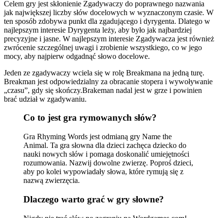
Celem gry jest skłonienie Zgadywaczy do poprawnego nazwania
jak największej liczby słów docelowych w wyznaczonym czasie
.
W
ten sposób zdobywa punkt dla zgadującego i dyrygenta. Dlatego w
najlepszym interesie Dyrygenta leży, aby było jak najbardziej
precyzyjne i jasne. W najlepszym interesie Zgadywacza jest również
zwrócenie szczególnej uwagi i zrobienie wszystkiego, co w jego
mocy, aby najpierw odgadnąć słowo docelowe.
Jeden ze zgadywaczy wciela się w rolę Breakmana na jedną turę.
Breakman jest odpowiedzialny za obracanie stopera i wywoływanie
„czasu”, gdy się skończy.Brakeman nadal jest w grze i powinien
brać udział w zgadywaniu.
Co to jest gra rymowanych słów?
Gra Rhyming Words jest odmianą gry Name the
Animal. Ta gra słowna dla dzieci zachęca dziecko do
nauki nowych słów i pomaga doskonalić umiejętności
rozumowania. Nazwij dowolne zwierzę. Poproś dzieci,
aby po kolei wypowiadały słowa, które rymują się z
nazwą zwierzęcia.
Dlaczego warto grać w gry słowne?