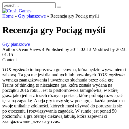
Skip
Search
to
for:
content
Home
»
Gry planszowe
»
Recenzja gry Pociąg myśli
Recenzja gry Pociąg myśli
Gry planszowe
Author
Ocean
Views
4
Published by
2011-02-13
Modified by
2023-
01-15
Content
TOK myślenia
to imprezowa gra słowna, która będzie wyzwaniem i
zabawą. Ta gra nie jest dla nudnych lub powolnych.
TOK myślenia
wymaga zaangażowania i uważnego słuchania przez całą grę.
Trains of thinking to niezależna gra, która została wydana na
początku 2016 roku. Jest to platformówka-łamigłówka, w której
grasz jako jedna z trzech różnych postaci, które próbują rozwiązać
tę samą zagadkę. Akcja gry toczy się w pociągu, a każda postać ma
swoje unikalne zdolności, których musi używać do poruszania się
po otoczeniu i rozwiązywania zagadek. W sumie jest ponad 50
poziomów, a gra oferuje ciekawą fabułę, która zapewni ci
zaangażowanie przez cały czas.