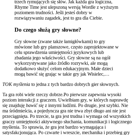
trzech rymujących się słów. Jak każda gra logiczna,
Rhyme Time jest ulepszoną wersją Wordle z wyższym
poziomem trudności. Jeśli jesteś dobry w
rozwiązywaniu zagadek, jest to gra dla Ciebie.
Do czego służą gry słowne?
Gry słowne (zwane także łamigłówkami) to gry
mówione lub gry planszowe, często zaprojektowane w
celu sprawdzenia umiejętności językowych lub
zbadania jego właściwości. Gry słowne są na ogół
wykorzystywane jako źródło rozrywki, ale mogą
dodatkowo służyć celom edukacyjnym. Małe dzieci
mogą bawić się grając w takie gry jak Wisielec,…
TOK myślenia
to jedna z tych bardzo dobrych gier słownych.
Ta gra robi wiele rzeczy dobrze.Po pierwsze zapewnia wysoki
poziom interakcji z graczem. Uwielbiam gry, w których naprawdę
się znajduję
bawić się
z innymi ludźmi. Po drugie, jest szybki. Nie
ma śródmieścia, a pojedyncza gra nie trwa zbyt długo ani nie jest
przeciągnięta. Po trzecie, ta gra jest trudna i wymaga od wszystkich
graczy umiejętności aktywnego słuchania, komunikacji i logicznego
myślenia. To sprawia, że ​​gra jest bardzo wymagająca i
satysfakcjonująca. Po czwarte i wreszcie, mechanika i przebieg gry