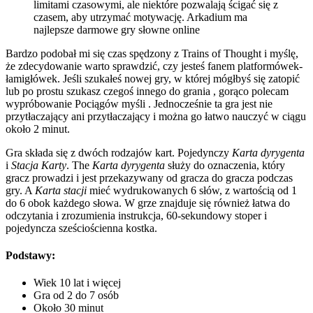
limitami czasowymi, ale niektóre pozwalają ścigać się z
czasem, aby utrzymać motywację. Arkadium ma
najlepsze darmowe gry słowne online
Bardzo podobał mi się czas spędzony z Trains of Thought i myślę,
że zdecydowanie warto sprawdzić, czy jesteś fanem platformówek-
łamigłówek. Jeśli szukałeś nowej gry, w której mógłbyś się zatopić
lub po prostu szukasz czegoś innego do grania , gorąco polecam
wypróbowanie Pociągów myśli . Jednocześnie ta gra jest nie
przytłaczający ani przytłaczający i można go łatwo nauczyć w ciągu
około 2 minut.
Gra składa się z dwóch rodzajów kart. Pojedynczy
Karta dyrygenta
i
Stacja
Karty
. The
Karta dyrygenta
służy do oznaczenia, który
gracz prowadzi i jest przekazywany od gracza do gracza podczas
gry. A
Karta stacji
mieć wydrukowanych 6 słów, z wartością od 1
do 6 obok każdego słowa. W grze znajduje się również łatwa do
odczytania i zrozumienia instrukcja, 60-sekundowy stoper i
pojedyncza sześciościenna kostka.
Podstawy:
Wiek 10 lat i więcej
Gra od 2 do 7 osób
Około 30 minut