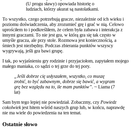
(U progu sławy) opowiada historię o
ludziach, którzy akurat są nastolatkami.
To wszystko, czego potrzebują gracze, niezależnie od ich wieku i
poziomu doświadczenia, aby zrozumieć grę i grać w nią. Celowo
uprościłem to i podkreśliłem, że celem była zabawa i interakcja z
innymi graczami. To nie jest gra, w którą gra się tak często w
umyśle gracza, ale przy stole. Rozmowa jest koniecznością, a
śmiech jest niezbędny. Podczas zbierania punktów wszyscy
wygrywają, jeśli gra bawi grupę.
I tak, po wyjaśnieniu gry rodzinie i przyjaciołom, zapytałem mojego
małego maniaka, co sądzi o tej grze do tej pory.
„Jeśli dobrze cię usłyszałem, wszystko, co muszę
zrobić, to być zabawnym, dobrze się bawić, a wygram
grę bez względu na to, ile mam punktów”.
~ Liama ​​(7
lat)
Sam bym tego lepiej nie powiedział. Zobaczmy, czy
Powiedz
cokolwiek
jest hitem wśród naszych grup lub, w końcu, naprawdę
nie ma wiele do powiedzenia na ten temat.
Ostatnie słowo