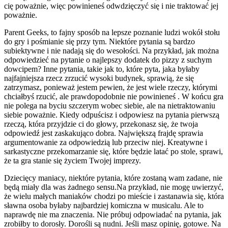
cię poważnie, więc powinieneś odwdzięczyć się i nie traktować jej
poważnie.
Parent Geeks, to fajny sposób na lepsze poznanie ludzi wokół stołu
do gry i pośmianie się przy tym. Niektóre pytania są bardzo
subiektywne i nie nadają się do wesołości. Na przykład, jak można
odpowiedzieć na pytanie o najlepszy dodatek do pizzy z suchym
dowcipem? Inne pytania, takie jak to, które pyta, jaka byłaby
najfajniejsza rzecz zrzucić wysoki budynek, sprawią, że się
zatrzymasz, ponieważ jestem pewien, że jest wiele rzeczy, którymi
chciałbyś rzucić, ale prawdopodobnie nie powinieneś . W końcu gra
nie polega na byciu szczerym wobec siebie, ale na nietraktowaniu
siebie poważnie. Kiedy odpuścisz i odpowiesz na pytania pierwszą
rzeczą, która przyjdzie ci do głowy, przekonasz się, że twoja
odpowiedź jest zaskakująco dobra. Największą frajdę sprawia
argumentowanie za odpowiedzią lub przeciw niej. Kreatywne i
sarkastyczne przekomarzanie się, które będzie latać po stole, sprawi,
że ta gra stanie się życiem Twojej imprezy.
Dziecięcy maniacy, niektóre pytania, które zostaną wam zadane, nie
będą miały dla was żadnego sensu.Na przykład, nie mogę uwierzyć,
że wielu małych maniaków chodzi po mieście i zastanawia się, która
sławna osoba byłaby najbardziej komiczna w musicalu. Ale to
naprawdę nie ma znaczenia. Nie próbuj odpowiadać na pytania, jak
zrobiłby to dorosły. Dorośli są nudni. Jeśli masz opinię, gotowe. Na