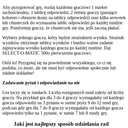
Aby przygotować grę, rozdaj każdemu graczowi 1 marker
suchościeralny, 1 tablicę odpowiedzi, 2 żetony graczy (pasujące
kolorem i obrazem ikony na tablicy odpowiedzi) oraz kilka serwetek
lub chusteczek do wymazania tablic odpowiedzi po każdej rundzie
gry. Poinformuj graczy, że chusteczek nie ma, jeśli zaczną płakać.
Wybierz jednego gracza, który będzie strażnikiem wyniku. Strażnik
wyników otrzymuje tablicę wyników i bardzo ważne zadanie
zapisywania wyniku każdego gracza po każdej rundzie. Daj
SELECT-O-MATIC 500o pierwszemu graczowi.
Otóż ​​to! Przygotuj się na powiedzenie wszystkiego, co ci się
podoba, co może, ale nie musi być odpowiednie społecznie lub
zdalnie dokładne!
Zadawanie pytań i odpowiadanie na nie
Gra toczy się w rundach. Liczba rozegranych rund zależy od liczby
graczy. Na przykład gra dla 3 do 4 graczy wymagałaby od każdego
gracza odpowiedzi na 3 pytania w sumie przez 9 do 12 rund gry,
podczas gdy gra dla 7 do 8 graczy wymagałaby od każdego gracza
odpowiedzi tylko na 1 pytanie, w sumie 7 lub 8 rundy gry.
Jaki jest najlepszy sposób udzielania rad