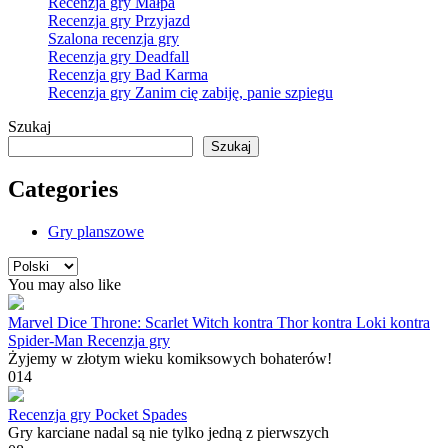
Recenzja gry Małpa
Recenzja gry Przyjazd
Szalona recenzja gry
Recenzja gry Deadfall
Recenzja gry Bad Karma
Recenzja gry Zanim cię zabiję, panie szpiegu
Szukaj
Szukaj
Categories
Gry planszowe
Wybierz
język
You may also like
Marvel Dice Throne: Scarlet Witch kontra Thor kontra Loki kontra
Spider-Man Recenzja gry
Żyjemy w złotym wieku komiksowych bohaterów!
0
14
Recenzja gry Pocket Spades
Gry karciane nadal są nie tylko jedną z pierwszych