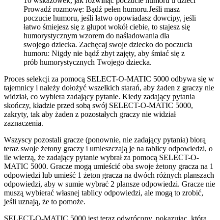
10 wskazówek, jak rozwinąć poczucie humoru u dzieci
Prowadź rozmowę: Bądź pełen humoru.Jeśli masz
poczucie humoru, jeśli łatwo opowiadasz dowcipy, jeśli
łatwo śmiejesz się z głupot wokół ciebie, to stajesz się
humorystycznym wzorem do naśladowania dla
swojego dziecka. Zachęcaj swoje dziecko do poczucia
humoru: Nigdy nie bądź zbyt zajęty, aby śmiać się z
prób humorystycznych Twojego dziecka.
Proces selekcji za pomocą SELECT-O-MATIC 5000 odbywa się w
tajemnicy i należy dołożyć wszelkich starań, aby żaden z graczy nie
widział, co wybiera zadający pytanie. Kiedy zadający pytania
skończy, kładzie przed sobą swój SELECT-O-MATIC 5000,
zakryty, tak aby żaden z pozostałych graczy nie widział
zaznaczenia.
Wszyscy pozostali gracze (ponownie, nie zadający pytania) biorą
teraz swoje żetony graczy i umieszczają je na tablicy odpowiedzi, o
ile wierzą, że zadający pytanie wybrał za pomocą SELECT-O-
MATIC 5000. Gracze mogą umieścić oba swoje żetony gracza na 1
odpowiedzi lub umieść 1 żeton gracza na dwóch różnych planszach
odpowiedzi, aby w sumie wybrać 2 plansze odpowiedzi. Gracze nie
muszą wybierać własnej tablicy odpowiedzi, ale mogą to zrobić,
jeśli uznają, że to pomoże.
SELECT-O-MATIC 5000 jest teraz odwrócony, pokazując, która