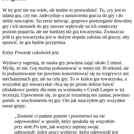
W tej grze nie ma wiele, ale trudno to przewidzieć. To, czy jest to
udana gra, czy nie, zadecyduje o nastawieniu gracza do gry i do
siebie nawzajem. Szczerze mówiąc, grupowe postrzeganie dowolnej
gry i ich stosunek do gry zawsze wpływały na ich ostateczny
poziom poparcia, ale nie bardziej niż gra towarzyska. Zwłaszcza
jeśli ta gra towarzyska jest w dużym stopniu zależna od graczy, aby
sprawić, że gra będzie przyjemna.
Który
Powiedz cokolwiek
jest.
Wydawcy sugerują, że nauka gry powinna zająć około 2 minut.
Myślę, że nie. Grę można podsumować w mniej niż 30 sekund, ale
to podsumowanie nie powinno koncentrować się na rozgrywce ani
mechanizmach gry, ale na celu gry. To w końcu gra towarzyska, a
wszystkie gry towarzyskie chcą się po prostu dobrze bawić
(dodatkowe punkty dla mnie za wzmiankę o Cyndi Lauper w tej
recenzji). Upewnienie się, że gracze rozumieją ten zamiar, powinno
pomóc w uruchomieniu tej gry. Oto jak nauczyłem gry wszystkie
nasze grupy.
„Zostanie ci zadane pytanie i powinieneś na nie
odpowiedzieć w sposób, który spodoba się wszystkim
przy stole.Po tym, jak wszyscy zapiszą swoją
odpowiedź, jeden gracz wybierze, która odpowiedź jest