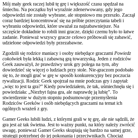
Mój mały geek raczej lubił tę grę i większość czasu spędzał na
śmiechu. Na początku był wyraźnie zdenerwowany, gdy jego
odpowiedzi nie zostały wybrane, ale stopniowo mu przeszło. Zaczął
coraz bardziej koncentrować się na próbie przeczytania tabeli i
wybraniu odpowiedzi, które uważał za najzabawniejsze. Na
szczęście dokładnie to robili inni gracze, dzięki czemu było to łatwe
zadanie. Ponieważ wszyscy gracze celowo próbowali się zabawić,
udzielone odpowiedzi były przezabawne.
Zgodzili się rodzice maniacy i osoby niebędące graczami
Powiedz
cokolwiek
była lekką i zabawną grą towarzyską. Jeden z rodziców
Geek zauważył, że prawdziwy urok gry polega na tym, aby
dowiedzieć się więcej o ludziach przy stole. Nie-graczom podobało
się to, że mogli grać w grę w sposób konkurencyjny bez poczucia
rywalizacji. Rodzic Geek spojrzał na mnie podczas gry i zapytał:
„więc to jest ta gra?” Kiedy powiedziałem, że tak, uśmiechnęła się i
powiedziała: „Niezbyt fajna gra, ale naprawdę ją lubię”. To
stwierdzenie w dużym stopniu podsumowuje przemyślenia
Rodziców Geeków i osób niebędących graczami na temat ich
ogólnych wrażeń z gry.
Gamer Geeks lubili ludzi, z którymi grali w tę grę, ale nie sądzili, że
gra jest aż tak świetna. Jest to ważny punkt, na który należy zwrócić
uwagę, ponieważ Gamer Geeks skupiają się bardzo na samej grze,
strategii potrzebnej do jej pokonania i przeciwnikach. Chociaż