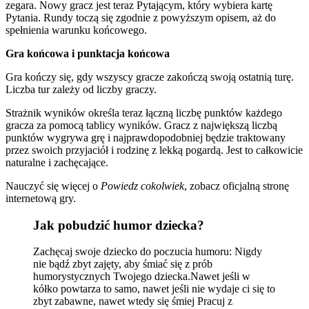
zegara. Nowy gracz jest teraz Pytającym, który wybiera kartę
Pytania. Rundy toczą się zgodnie z powyższym opisem, aż do
spełnienia warunku końcowego.
Gra końcowa i punktacja końcowa
Gra kończy się, gdy wszyscy gracze zakończą swoją ostatnią turę.
Liczba tur zależy od liczby graczy.
Strażnik wyników określa teraz łączną liczbę punktów każdego
gracza za pomocą tablicy wyników. Gracz z największą liczbą
punktów wygrywa grę i najprawdopodobniej będzie traktowany
przez swoich przyjaciół i rodzinę z lekką pogardą. Jest to całkowicie
naturalne i zachęcające.
Nauczyć się więcej o
Powiedz cokolwiek
, zobacz oficjalną stronę
internetową gry.
Jak pobudzić humor dziecka?
Zachęcaj swoje dziecko do poczucia humoru: Nigdy
nie bądź zbyt zajęty, aby śmiać się z prób
humorystycznych Twojego dziecka.Nawet jeśli w
kółko powtarza to samo, nawet jeśli nie wydaje ci się to
zbyt zabawne, nawet wtedy się śmiej Pracuj z