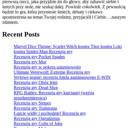
pierwszą rzecz, jaka przyjdzie im do głowy, aby zabawić siebie i
innych przy stole, nie szukaj dalej.
Powiedz cokolwiek
. Z pewnością
będzie to gra, która przyniesie śmiech, debaty i ciekawe
spostrzeżenia na temat Twojej rodziny, przyjaciół i Ciebie….naszym
zdaniem.
Recent Posts
Marvel Dice Throne: Scarlet Witch kontra Thor kontra Loki
kontra Spider-Man Recenzja gry
Recenzja gry Pocket Spades
Recenzja gry Mur
Recenzja gry w pokera szturmowego
Ultimate Werewolf: Extreme Recenzja gry
Stylowe granie: recenzja fotela gamingowego E-WIN
Recenzja gry Obóz letni
Recenzja gry Dead Shot
RPG Battles: Recenzja gry karcianej (wersja
przedpremierowa)
Recenzja gry Stripes
Recenzja gry Traintopia
Łapcie widły i pochodnie! Recenzja gry
Recenzja gry Ogrodzenia
Recenzja gry Gobs of Jobs