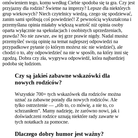
omówieniem tego, komu według Ciebie spodoba się ta gra. Czy jest
przyjazny dla rodzin? Świetne na imprezy? Lepsze dla niektórych
grup wiekowych? Niech czytelnicy wiedzą, czego się spodziewać,
zanim sami spróbują coś powiedzieć! Z pewnością wykształcona i
przemyślana opinia miałaby większą wartość niż opinia osoby
oparta wyłącznie na spekulacjach i osobistych uprzedzeniach,
prawda? No nie zawsze, aw tej grze prawie nigdy. Nadal musisz
przemyśleć swoją opinię na temat najlepszej odpowiedzi na
przypadkowe pytanie (o którym możesz nic nie wiedzieć), ale
chodzi o to, aby odpowiedzieć na nie w sposób, na który inni się
zgodzą. Dobra czy zła, wygrywa odpowiedź, która najbardziej
podoba się ludziom.
Czy są jakieś zabawne wskazówki dla
nowych rodziców?
Wszystkie 700+ tych wskazówek dla rodziców można
uznać za zabawne porady dla nowych rodziców. Ale
tylko ostrzeżenie — „rób to, co mówię, a nie to, co
schrzaniłem”. Mamy nadzieję, że zarówno nowi, jak i
doświadczeni rodzice uznają niektóre rady zawarte w
tych notatkach za pomocne.
Dlaczego dobry humor jest ważny?