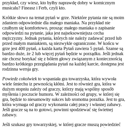
przykład, czy wiesz, kto byłby naprawdę dobry w komicznym
musicalu? Fineasz i Ferb, czyli kto.
Krótkie słowo na temat pytań w grze. Niektóre pytania nie są moim
zdaniem odpowiednie dla małego maniaka. Na przykład nie
czułbym się komfortowo, prosząc małego maniaka o zapisanie
odpowiedzi na pytanie, jaka jest najseksowniejsza cecha
mężczyzny. Jednak pytania, których nie należy zadawać przed lub
przed małym maniakiem, są niezwykle ograniczone. W końcu w
grze jest 400 pytań, a każda karta Pytań zawiera 5 pytań. Szanse są
bardzo duże, że 2 lub więcej pytań będzie w porządku. Jeśli jednak
nie chcesz borykać się z bólem głowy związanym z koniecznością
bardzo krótkiego przeglądania pytań na każdej karcie, dostępna jest
rodzinna wersja gry.
Powiedz cokolwiek
to wspaniała gra towarzyska, która wywoła
wiele śmiechu iz pewnością kłótni. Jest to również gra, która w
dużym stopniu zależy od graczy, którzy mają wspólny sposób
myślenia i poczucie humoru. W zależności od grupy, w której się
gra, będzie to niesamowity sukces lub sromotna porażka. Jest to gra,
która wymaga od graczy wykonania całej pracy i własnej zabawy.
Jeśli gracze są na to gotowi, powinni spodziewać się świetnej
zabawy.
Jeśli szukasz gry towarzyskiej, w której gracze muszą powiedzieć