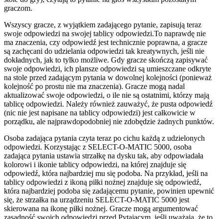
graczom.
Wszyscy gracze, z wyjątkiem zadającego pytanie, zapisują teraz
swoje odpowiedzi na swojej tablicy odpowiedzi.To naprawdę nie
ma znaczenia, czy odpowiedź jest technicznie poprawna, a gracze
są zachęcani do udzielania odpowiedzi tak kreatywnych, jeśli nie
dokładnych, jak to tylko możliwe. Gdy gracze skończą zapisywać
swoje odpowiedzi, ich plansze odpowiedzi są umieszczane odkryte
na stole przed zadającym pytania w dowolnej kolejności (ponieważ
kolejność po prostu nie ma znaczenia). Gracze mogą nadal
aktualizować swoje odpowiedzi, o ile nie są ostatnimi, którzy mają
tablicę odpowiedzi. Należy również zauważyć, że pusta odpowiedź
(nic nie jest napisane na tablicy odpowiedzi) jest całkowicie w
porządku, ale najprawdopodobniej nie zdobędzie żadnych punktów.
Osoba zadająca pytania czyta teraz po cichu każdą z udzielonych
odpowiedzi. Korzystając z SELECT-O-MATIC 5000, osoba
zadająca pytania ustawia strzałkę na dysku tak, aby odpowiadała
kolorowi i ikonie tablicy odpowiedzi, na której znajduje się
odpowiedź, która najbardziej mu się podoba. Na przykład, jeśli na
tablicy odpowiedzi z ikoną piłki nożnej znajduje się odpowiedź,
która najbardziej podoba się zadającemu pytanie, powinien upewnić
się, że strzałka na urządzeniu SELECT-O-MATIC 5000 jest
skierowana na ikonę piłki nożnej. Gracze mogą argumentować
zasadność swoich odpowiedzi przed Pytającym, jeśli uważają, że to