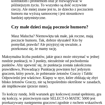
konfliktom i problemom oraz je rozwiązywać w
późniejszym życiu. To wszystko są dość oczywiste
rzeczy. Ale mniej znane jest to, że dziecko z poczuciem
humoru ma wyższą samoocenę i jest stosunkowo
bardziej optymistyczne.
Czy małe dzieci mają poczucie humoru?
Masz Malucha? Niemowlęta tak małe, jak roczne, mają
poczucie humoru. Tak, dobrze słyszałeś! Kto by
pomyślał, prawda? Ale przyjrzyj się uważnie, a
przekonasz się, że mamy rację.
Maksymalna liczba punktów, jakie gracz może otrzymać w jednej
rundzie punktacji, to 3 punkty, niezależnie od pochodzenia
punktów. Aby upewnić się, że punktacja została zakończona
prawidłowo, Prowadzący Punktację powinien być jedynym
graczem, który powie, że pobieranie żetonów Graczy i Tablic
Odpowiedzi jest właściwe. Klapsy w ręce, które zbliżają się zbyt
blisko żetonów Graczy, nie są bezpośrednio określone w zasadach,
ale implikowane (przeze mnie).
To kończy rundę. Jeśli warunek gry końcowej został spełniony, gra
się kończy, w przeciwnym razie SELECT-O-MATIC 5000 jest
przekazywany następnemu graczowi zgodnie z ruchem wskazówek