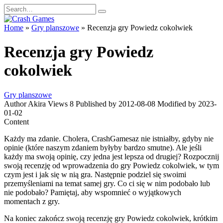
Skip
Search
to
for:
content
Home
»
Gry planszowe
»
Recenzja gry Powiedz cokolwiek
Recenzja gry Powiedz
cokolwiek
Gry planszowe
Author
Akira
Views
8
Published by
2012-08-08
Modified by
2023-
01-02
Content
Każdy ma zdanie. Cholera, CrashGamesaz nie istniałby, gdyby nie
opinie (które naszym zdaniem byłyby bardzo smutne). Ale jeśli
każdy ma swoją opinię, czy jedna jest lepsza od drugiej? Rozpocznij
swoją recenzję od wprowadzenia do gry Powiedz cokolwiek, w tym
czym jest i jak się w nią gra. Następnie podziel się swoimi
przemyśleniami na temat samej gry. Co ci się w nim podobało lub
nie podobało? Pamiętaj, aby wspomnieć o wyjątkowych
momentach z gry.
Na koniec zakończ swoją recenzję gry Powiedz cokolwiek, krótkim