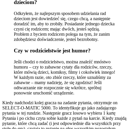
dzieciom?
Odkryłem, że najlepszym sposobem udzielania rad
dzieciom jest dowiedzieć się, czego chcą, a następnie
doradzić im, aby to zrobiły. Posiadanie jednego dziecka
czyni cię rodzicem; mając dwóch, jesteś sędzią.
Problem z byciem rodzicem polega na tym, że zanim
zdobędziesz doświadczenie, jesteś bezrobotny.
Czy w rodzicielstwie jest humor?
Jeśli chodzi o rodzicielstwo, można znaleźć mnóstwo
humoru – czy to zabawne cytaty dla rodziców, rzeczy,
które mówią dzieci, komiksy, filmy i cokolwiek innego!
W każdym razie, oto zbiór rzeczy, które uznaliśmy za
zabawne – mamy nadzieję, że się zgodzisz! Jeśli
odtwarzanie nie rozpocznie się wkrótce, spróbuj
ponownie uruchomić urządzenie.
Kiedy nadchodzi kolej gracza na zadanie pytania, otrzymuje on
SELECT-O-MATIC 5000. To identyfikuje go jako zadającego
pytania w tej rundzie. Następnie gracz losowo wybiera 1 kartę
Pytania i po cichu czyta sobie każde z pytań na karcie. Kiedy znajdą
pytanie, które chcą zadać (i jest odpowiednie dla wszystkich przy
stole do gry), czytają to pytanie na głos wszystkim pozostałym