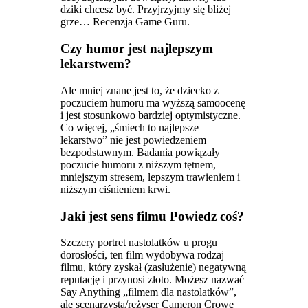
dziki chcesz być. Przyjrzyjmy się bliżej
grze… Recenzja Game Guru.
Czy humor jest najlepszym
lekarstwem?
Ale mniej znane jest to, że dziecko z
poczuciem humoru ma wyższą samoocenę
i jest stosunkowo bardziej optymistyczne.
Co więcej, „śmiech to najlepsze
lekarstwo” nie jest powiedzeniem
bezpodstawnym. Badania powiązały
poczucie humoru z niższym tętnem,
mniejszym stresem, lepszym trawieniem i
niższym ciśnieniem krwi.
Jaki jest sens filmu Powiedz coś?
Szczery portret nastolatków u progu
dorosłości, ten film wydobywa rodzaj
filmu, który zyskał (zasłużenie) negatywną
reputację i przynosi złoto. Możesz nazwać
Say Anything „filmem dla nastolatków”,
ale scenarzysta/reżyser Cameron Crowe