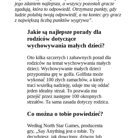
jego zdaniem najlepsza, a wszyscy pozostali gracze
zgadują, która to odpowiedź. Otrzymasz punkty, gdy
ludzie polubią twoją odpowiedź, a na koniec gry gracz
z największą liczbą punktów wygrywa”.
Jakie są najlepsze porady dla
rodziców dotyczące
wychowywania małych dzieci?
Oto kilka szczerych i zabawnych porad dla
rodziców na temat wychowywania małych
dzieci. Wychowywanie małych dzieci
przypomina grę w golfa. Golfista może
wykonać 100 złych zamachów, a kiedy
traci wszelką nadzieję, udaje mu się oddać
jeden idealny strzał. To pozwala mu
przejść przez następne 100 okropnych
strzałów. Ta sama zasada dotyczy rodzica.
Co można o tobie powiedzieć?
Według North Star Games, producenta
gry, „Say Anything jest o tobie. Ty
decydujesz, jak dowcipny, dziwny lub