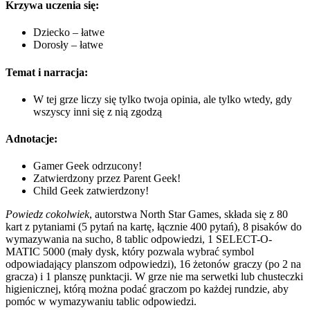
Krzywa uczenia się:
Dziecko – łatwe
Dorosły – łatwe
Temat i narracja:
W tej grze liczy się tylko twoja opinia, ale tylko wtedy, gdy
wszyscy inni się z nią zgodzą
Adnotacje:
Gamer Geek odrzucony!
Zatwierdzony przez Parent Geek!
Child Geek zatwierdzony!
Powiedz cokolwiek
, autorstwa North Star Games, składa się z 80
kart z pytaniami (5 pytań na kartę, łącznie 400 pytań), 8 pisaków do
wymazywania na sucho, 8 tablic odpowiedzi, 1 SELECT-O-
MATIC 5000 (mały dysk, który pozwala wybrać symbol
odpowiadający planszom odpowiedzi), 16 żetonów graczy (po 2 na
gracza) i 1 planszę punktacji. W grze nie ma serwetki lub chusteczki
higienicznej, którą można podać graczom po każdej rundzie, aby
pomóc w wymazywaniu tablic odpowiedzi.