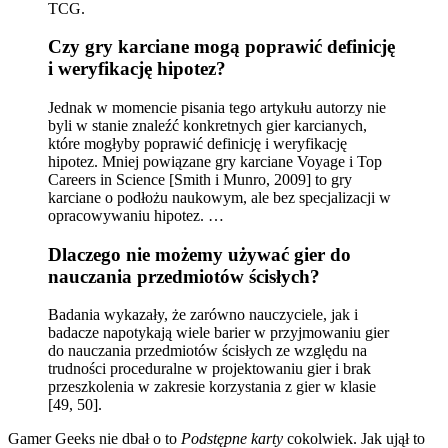
TCG.
Czy gry karciane mogą poprawić definicję
i weryfikację hipotez?
Jednak w momencie pisania tego artykułu autorzy nie
byli w stanie znaleźć konkretnych gier karcianych,
które mogłyby poprawić definicję i weryfikację
hipotez. Mniej powiązane gry karciane Voyage i Top
Careers in Science [Smith i Munro, 2009] to gry
karciane o podłożu naukowym, ale bez specjalizacji w
opracowywaniu hipotez. …
Dlaczego nie możemy używać gier do
nauczania przedmiotów ścisłych?
Badania wykazały, że zarówno nauczyciele, jak i
badacze napotykają wiele barier w przyjmowaniu gier
do nauczania przedmiotów ścisłych ze względu na
trudności proceduralne w projektowaniu gier i brak
przeszkolenia w zakresie korzystania z gier w klasie
[49, 50].
Gamer Geeks nie dbał o to
Podstępne karty
cokolwiek. Jak ujął to