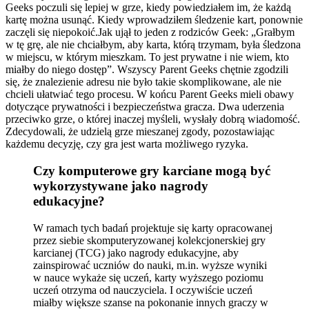
Geeks poczuli się lepiej w grze, kiedy powiedziałem im, że każdą
kartę można usunąć. Kiedy wprowadziłem śledzenie kart, ponownie
zaczęli się niepokoić.Jak ujął to jeden z rodziców Geek: „Grałbym
w tę grę, ale nie chciałbym, aby karta, którą trzymam, była śledzona
w miejscu, w którym mieszkam. To jest prywatne i nie wiem, kto
miałby do niego dostęp”. Wszyscy Parent Geeks chętnie zgodzili
się, że znalezienie adresu nie było takie skomplikowane, ale nie
chcieli ułatwiać tego procesu. W końcu Parent Geeks mieli obawy
dotyczące prywatności i bezpieczeństwa gracza. Dwa uderzenia
przeciwko grze, o której inaczej myśleli, wysłały dobrą wiadomość.
Zdecydowali, że udzielą grze mieszanej zgody, pozostawiając
każdemu decyzję, czy gra jest warta możliwego ryzyka.
Czy komputerowe gry karciane mogą być
wykorzystywane jako nagrody
edukacyjne?
W ramach tych badań projektuje się karty opracowanej
przez siebie skomputeryzowanej kolekcjonerskiej gry
karcianej (TCG) jako nagrody edukacyjne, aby
zainspirować uczniów do nauki, m.in. wyższe wyniki
w nauce wykaże się uczeń, karty wyższego poziomu
uczeń otrzyma od nauczyciela. I oczywiście uczeń
miałby większe szanse na pokonanie innych graczy w