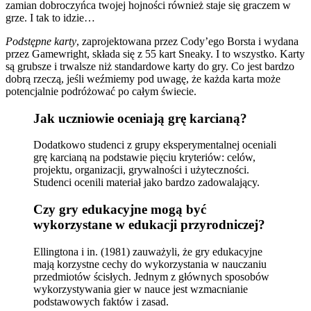
zamian dobroczyńca twojej hojności również staje się graczem w
grze. I tak to idzie…
Podstępne karty
, zaprojektowana przez Cody’ego Borsta i wydana
przez Gamewright, składa się z 55 kart Sneaky. I to wszystko. Karty
są grubsze i trwalsze niż standardowe karty do gry. Co jest bardzo
dobrą rzeczą, jeśli weźmiemy pod uwagę, że każda karta może
potencjalnie podróżować po całym świecie.
Jak uczniowie oceniają grę karcianą?
Dodatkowo studenci z grupy eksperymentalnej oceniali
grę karcianą na podstawie pięciu kryteriów: celów,
projektu, organizacji, grywalności i użyteczności.
Studenci ocenili materiał jako bardzo zadowalający.
Czy gry edukacyjne mogą być
wykorzystane w edukacji przyrodniczej?
Ellingtona i in. (1981) zauważyli, że gry edukacyjne
mają korzystne cechy do wykorzystania w nauczaniu
przedmiotów ścisłych. Jednym z głównych sposobów
wykorzystywania gier w nauce jest wzmacnianie
podstawowych faktów i zasad.