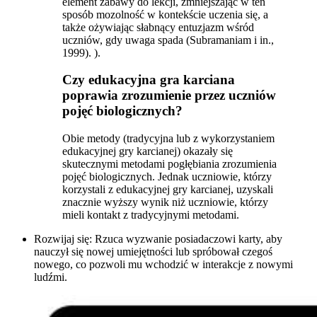
element zabawy do lekcji, zmniejszając w ten
sposób mozolność w kontekście uczenia się, a
także ożywiając słabnący entuzjazm wśród
uczniów, gdy uwaga spada (Subramaniam i in.,
1999). ).
Czy edukacyjna gra karciana
poprawia zrozumienie przez uczniów
pojęć biologicznych?
Obie metody (tradycyjna lub z wykorzystaniem
edukacyjnej gry karcianej) okazały się
skutecznymi metodami pogłębiania zrozumienia
pojęć biologicznych. Jednak uczniowie, którzy
korzystali z edukacyjnej gry karcianej, uzyskali
znacznie wyższy wynik niż uczniowie, którzy
mieli kontakt z tradycyjnymi metodami.
Rozwijaj się: Rzuca wyzwanie posiadaczowi karty, aby
nauczył się nowej umiejętności lub spróbował czegoś
nowego, co pozwoli mu wchodzić w interakcje z nowymi
ludźmi.