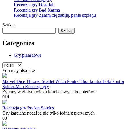
Recenzja gry Deadfall
Recenzja gry Bad Karma
Recenzja gry Zanim cię zabiję, panie szpiegu
Szukaj
Szukaj
Categories
Gry planszowe
Wybierz
język
You may also like
Marvel Dice Throne: Scarlet Witch kontra Thor kontra Loki kontra
Spider-Man Recenzja gry
Żyjemy w złotym wieku komiksowych bohaterów!
0
14
Recenzja gry Pocket Spades
Gry karciane nadal są nie tylko jedną z pierwszych
0
8