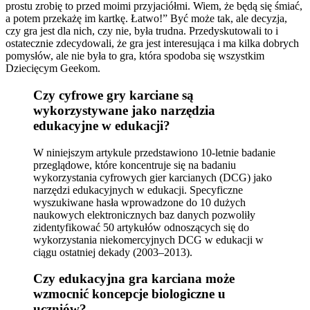
prostu zrobię to przed moimi przyjaciółmi. Wiem, że będą się śmiać,
a potem przekażę im kartkę. Łatwo!” Być może tak, ale decyzja,
czy gra jest dla nich, czy nie, była trudna. Przedyskutowali to i
ostatecznie zdecydowali, że gra jest interesująca i ma kilka dobrych
pomysłów, ale nie była to gra, która spodoba się wszystkim
Dziecięcym Geekom.
Czy cyfrowe gry karciane są
wykorzystywane jako narzędzia
edukacyjne w edukacji?
W niniejszym artykule przedstawiono 10-letnie badanie
przeglądowe, które koncentruje się na badaniu
wykorzystania cyfrowych gier karcianych (DCG) jako
narzędzi edukacyjnych w edukacji. Specyficzne
wyszukiwane hasła wprowadzone do 10 dużych
naukowych elektronicznych baz danych pozwoliły
zidentyfikować 50 artykułów odnoszących się do
wykorzystania niekomercyjnych DCG w edukacji w
ciągu ostatniej dekady (2003–2013).
Czy edukacyjna gra karciana może
wzmocnić koncepcje biologiczne u
uczniów?