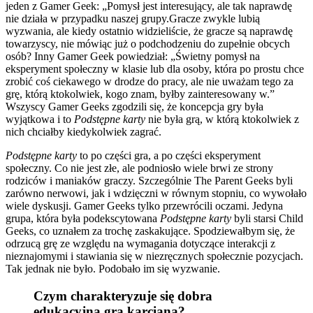
jeden z Gamer Geek: „Pomysł jest interesujący, ale tak naprawdę
nie działa w przypadku naszej grupy.Gracze zwykle lubią
wyzwania, ale kiedy ostatnio widzieliście, że gracze są naprawdę
towarzyscy, nie mówiąc już o podchodzeniu do zupełnie obcych
osób? Inny Gamer Geek powiedział: „Świetny pomysł na
eksperyment społeczny w klasie lub dla osoby, która po prostu chce
zrobić coś ciekawego w drodze do pracy, ale nie uważam tego za
grę, którą ktokolwiek, kogo znam, byłby zainteresowany w.”
Wszyscy Gamer Geeks zgodzili się, że koncepcja gry była
wyjątkowa i to
Podstępne karty
nie była grą, w którą ktokolwiek z
nich chciałby kiedykolwiek zagrać.
Podstępne karty
to po części gra, a po części eksperyment
społeczny. Co nie jest złe, ale podniosło wiele brwi ze strony
rodziców i maniaków graczy. Szczególnie The Parent Geeks byli
zarówno nerwowi, jak i wdzięczni w równym stopniu, co wywołało
wiele dyskusji. Gamer Geeks tylko przewrócili oczami. Jedyna
grupa, która była podekscytowana
Podstępne karty
byli starsi Child
Geeks, co uznałem za trochę zaskakujące. Spodziewałbym się, że
odrzucą grę ze względu na wymagania dotyczące interakcji z
nieznajomymi i stawiania się w niezręcznych społecznie pozycjach.
Tak jednak nie było. Podobało im się wyzwanie.
Czym charakteryzuje się dobra
edukacyjna gra karciana?