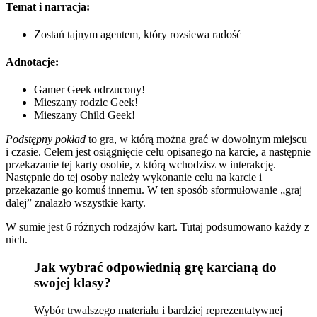
Temat i narracja:
Zostań tajnym agentem, który rozsiewa radość
Adnotacje:
Gamer Geek odrzucony!
Mieszany rodzic Geek!
Mieszany Child Geek!
Podstępny pokład
to gra, w którą można grać w dowolnym miejscu
i czasie. Celem jest osiągnięcie celu opisanego na karcie, a następnie
przekazanie tej karty osobie, z którą wchodzisz w interakcję.
Następnie do tej osoby należy wykonanie celu na karcie i
przekazanie go komuś innemu. W ten sposób sformułowanie „graj ​​
dalej” znalazło wszystkie karty.
W sumie jest 6 różnych rodzajów kart. Tutaj podsumowano każdy z
nich.
Jak wybrać odpowiednią grę karcianą do
swojej klasy?
Wybór trwalszego materiału i bardziej reprezentatywnej