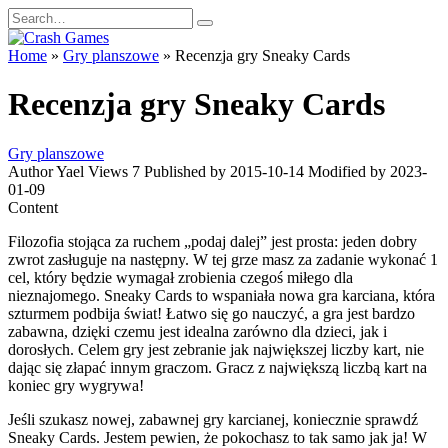
Skip
Search
to
for:
content
Home
»
Gry planszowe
»
Recenzja gry Sneaky Cards
Recenzja gry Sneaky Cards
Gry planszowe
Author
Yael
Views
7
Published by
2015-10-14
Modified by
2023-
01-09
Content
Filozofia stojąca za ruchem „podaj dalej” jest prosta: jeden dobry
zwrot zasługuje na następny. W tej grze masz za zadanie wykonać 1
cel, który będzie wymagał zrobienia czegoś miłego dla
nieznajomego. Sneaky Cards to wspaniała nowa gra karciana, która
szturmem podbija świat! Łatwo się go nauczyć, a gra jest bardzo
zabawna, dzięki czemu jest idealna zarówno dla dzieci, jak i
dorosłych. Celem gry jest zebranie jak największej liczby kart, nie
dając się złapać innym graczom. Gracz z największą liczbą kart na
koniec gry wygrywa!
Jeśli szukasz nowej, zabawnej gry karcianej, koniecznie sprawdź
Sneaky Cards. Jestem pewien, że pokochasz to tak samo jak ja! W