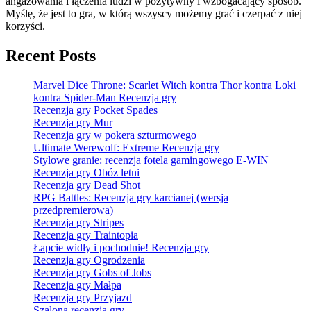
angażowania i łączenia ludzi w pozytywny i wzbogacający sposób.
Myślę, że jest to gra, w którą wszyscy możemy grać i czerpać z niej
korzyści.
Recent Posts
Marvel Dice Throne: Scarlet Witch kontra Thor kontra Loki
kontra Spider-Man Recenzja gry
Recenzja gry Pocket Spades
Recenzja gry Mur
Recenzja gry w pokera szturmowego
Ultimate Werewolf: Extreme Recenzja gry
Stylowe granie: recenzja fotela gamingowego E-WIN
Recenzja gry Obóz letni
Recenzja gry Dead Shot
RPG Battles: Recenzja gry karcianej (wersja
przedpremierowa)
Recenzja gry Stripes
Recenzja gry Traintopia
Łapcie widły i pochodnie! Recenzja gry
Recenzja gry Ogrodzenia
Recenzja gry Gobs of Jobs
Recenzja gry Małpa
Recenzja gry Przyjazd
Szalona recenzja gry