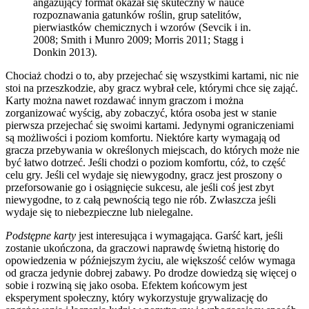
angażujący format okazał się skuteczny w nauce
rozpoznawania gatunków roślin, grup satelitów,
pierwiastków chemicznych i wzorów (Sevcik i in.
2008; Smith i Munro 2009; Morris 2011; Stagg i
Donkin 2013).
Chociaż chodzi o to, aby przejechać się wszystkimi kartami, nic nie
stoi na przeszkodzie, aby gracz wybrał cele, którymi chce się zająć.
Karty można nawet rozdawać innym graczom i można
zorganizować wyścig, aby zobaczyć, która osoba jest w stanie
pierwsza przejechać się swoimi kartami. Jedynymi ograniczeniami
są możliwości i poziom komfortu. Niektóre karty wymagają od
gracza przebywania w określonych miejscach, do których może nie
być łatwo dotrzeć. Jeśli chodzi o poziom komfortu, cóż, to część
celu gry. Jeśli cel wydaje się niewygodny, gracz jest proszony o
przeforsowanie go i osiągnięcie sukcesu, ale jeśli coś jest zbyt
niewygodne, to z całą pewnością tego nie rób. Zwłaszcza jeśli
wydaje się to niebezpieczne lub nielegalne.
Podstępne karty
jest interesująca i wymagająca. Garść kart, jeśli
zostanie ukończona, da graczowi naprawdę świetną historię do
opowiedzenia w późniejszym życiu, ale większość celów wymaga
od gracza jedynie dobrej zabawy. Po drodze dowiedzą się więcej o
sobie i rozwiną się jako osoba. Efektem końcowym jest
eksperyment społeczny, który wykorzystuje grywalizację do