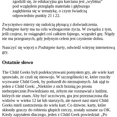
zgodzili się, że edukacyjna gra karciana jest „wybitna”
pod względem przeglądu materiału i głębszego
zagłębienia się w tematykę, o czym świadczą
odpowiednio punkty 21 i 22.
Zwycięstwo mierzy się radością płynącą z doświadczenia.
Podstępne karty
ma na celu wzbogacenie życia. W związku z tym,
jeśli czujesz, że osiągnąłeś coś całkiem fajnego, wygrałeś grę. Nigdy
nie ma przegranych, gdy jedynym celem jest czynienie dobra.
Nauczyć się więcej o
Podstępne karty
, odwiedź witrynę internetową
gry.
Ostatnie słowo
The Child Geeks byli podekscytowani pomysłem gry, ale wiele kart
sprawiało, że czuli się nieswojo. W szczególności te, które rzuciły
wyzwanie Child Geek, by podszedł do nieznajomych. Jak ujął to
jeden z Child Geek: „Niektóre z nich brzmią po prostu
niebezpiecznie.Powiedziano mi, żebym nie rozmawiał z ludźmi,
których nie znam. Aby być uczciwym, gra jest przeznaczona dla
widzów w wieku 12 lat lub starszych, ale nawet nasi starsi Child
Geeks mieli zastrzeżenia do wielu kart. Co dziwne, karty, które
skłoniły graczy do robienia głupich rzeczy, zostały uznane za OK.
Kiedy zapytałem dlaczego, jeden z Child Geek powiedział: „Po