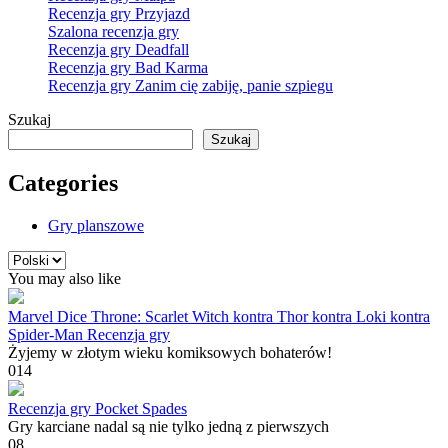
Recenzja gry Przyjazd
Szalona recenzja gry
Recenzja gry Deadfall
Recenzja gry Bad Karma
Recenzja gry Zanim cię zabiję, panie szpiegu
Szukaj
Szukaj
Categories
Gry planszowe
Wybierz
język
You may also like
Marvel Dice Throne: Scarlet Witch kontra Thor kontra Loki kontra
Spider-Man Recenzja gry
Żyjemy w złotym wieku komiksowych bohaterów!
0
14
Recenzja gry Pocket Spades
Gry karciane nadal są nie tylko jedną z pierwszych
0
8