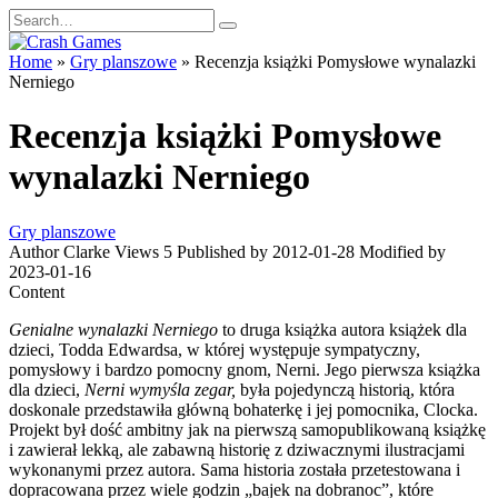
Skip
Search
to
for:
content
Home
»
Gry planszowe
»
Recenzja książki Pomysłowe wynalazki
Nerniego
Recenzja książki Pomysłowe
wynalazki Nerniego
Gry planszowe
Author
Clarke
Views
5
Published by
2012-01-28
Modified by
2023-01-16
Content
Genialne wynalazki Nerniego
to druga książka autora książek dla
dzieci, Todda Edwardsa, w której występuje sympatyczny,
pomysłowy i bardzo pomocny gnom, Nerni. Jego pierwsza książka
dla dzieci,
Nerni wymyśla zegar,
była pojedynczą historią, która
doskonale przedstawiła główną bohaterkę i jej pomocnika, Clocka.
Projekt był dość ambitny jak na pierwszą samopublikowaną książkę
i zawierał lekką, ale zabawną historię z dziwacznymi ilustracjami
wykonanymi przez autora. Sama historia została przetestowana i
dopracowana przez wiele godzin „bajek na dobranoc”, które