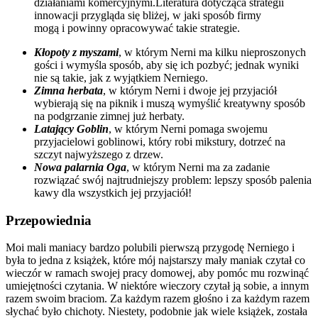
działaniami komercyjnymi.Literatura dotycząca strategii
innowacji przygląda się bliżej, w jaki sposób firmy
mogą i powinny opracowywać takie strategie.
Kłopoty z myszami
, w którym Nerni ma kilku nieproszonych
gości i wymyśla sposób, aby się ich pozbyć; jednak wyniki
nie są takie, jak z wyjątkiem Nerniego.
Zimna herbata
, w którym Nerni i dwoje jej przyjaciół
wybierają się na piknik i muszą wymyślić kreatywny sposób
na podgrzanie zimnej już herbaty.
Latający Goblin
, w którym Nerni pomaga swojemu
przyjacielowi goblinowi, który robi mikstury, dotrzeć na
szczyt najwyższego z drzew.
Nowa palarnia Oga
, w którym Nerni ma za zadanie
rozwiązać swój najtrudniejszy problem: lepszy sposób palenia
kawy dla wszystkich jej przyjaciół!
Przepowiednia
Moi mali maniacy bardzo polubili pierwszą przygodę Nerniego i
była to jedna z książek, które mój najstarszy mały maniak czytał co
wieczór w ramach swojej pracy domowej, aby pomóc mu rozwinąć
umiejętności czytania. W niektóre wieczory czytał ją sobie, a innym
razem swoim braciom. Za każdym razem głośno i za każdym razem
słychać było chichoty. Niestety, podobnie jak wiele książek, została