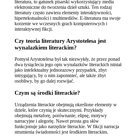
literatura, to gatunek pisarski wykorzystujący media
elektroniczne do tworzenia dzieł sztuki. Ten rodzaj
literatury często zawiera elementy interaktywności,
hipertekstualności i multimediów. E-literatura ma swoje
korzenie we wczesnych grach komputerowych i
interaktywnej fikcji.
Czy teoria literatury Arystotelesa jest
wynalazkiem literackim?
Pomysł Arystotelesa był tak niezwykły, że przez ponad
dwa tysiąclecia jego opis wynalazków literackich istniał
jako intelektualny jednorazowy przypadek, zbyt
intrygujący, by o nim zapomnieć, ale także zbyt
osobliwy, by go dalej rozwijać.
Czym są środki literackie?
Urządzenia literackie obejmują określone elementy w
dziele, które czynią je skutecznymi. Przykłady
obejmują metaforę, porównanie, elipsę, motywy
narracyjne i alegorię. Nawet prosta gra słów
funkcjonuje jako narzędzie literackie. W fikcji narracja
strumienia świadomości jest środkiem literackim.