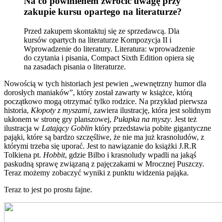
Na co powinienem zwrócić uwagę przy
zakupie kursu opartego na literaturze?
Przed zakupem skontaktuj się ze sprzedawcą. Dla
kursów opartych na literaturze Kompozycja II i
Wprowadzenie do literatury. Literatura: wprowadzenie
do czytania i pisania, Compact Sixth Edition opiera się
na zasadach pisania o literaturze.
Nowością w tych historiach jest pewien „wewnętrzny humor dla
dorosłych maniaków”, który został zawarty w książce, którą
początkowo mogą otrzymać tylko rodzice. Na przykład pierwsza
historia,
Kłopoty z myszami,
zawiera ilustrację, która jest solidnym
ukłonem w stronę gry planszowej,
Pułapka na myszy
. Jest też
ilustracja w
Latający Goblin
który przedstawia pobite gigantyczne
pająki, które są bardzo szczęśliwe, że nie ma już krasnoludów, z
którymi trzeba się uporać. Jest to nawiązanie do książki J.R.R
Tolkiena pt.
Hobbit
, gdzie Bilbo i krasnoludy wpadli na jakąś
paskudną sprawę związaną z pajęczakami w Mrocznej Puszczy.
Teraz możemy zobaczyć wyniki z punktu widzenia pająka.
Teraz to jest po prostu fajne.