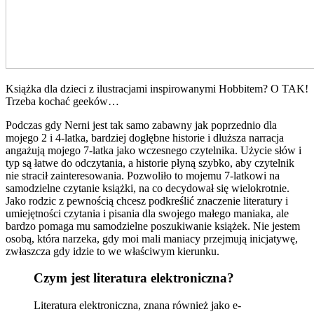
Książka dla dzieci z ilustracjami inspirowanymi Hobbitem? O TAK!
Trzeba kochać geeków…
Podczas gdy Nerni jest tak samo zabawny jak poprzednio dla
mojego 2 i 4-latka, bardziej dogłębne historie i dłuższa narracja
angażują mojego 7-latka jako wczesnego czytelnika. Użycie słów i
typ są łatwe do odczytania, a historie płyną szybko, aby czytelnik
nie stracił zainteresowania. Pozwoliło to mojemu 7-latkowi na
samodzielne czytanie książki, na co decydował się wielokrotnie.
Jako rodzic z pewnością chcesz podkreślić znaczenie literatury i
umiejętności czytania i pisania dla swojego małego maniaka, ale
bardzo pomaga mu samodzielne poszukiwanie książek. Nie jestem
osobą, która narzeka, gdy moi mali maniacy przejmują inicjatywę,
zwłaszcza gdy idzie to we właściwym kierunku.
Czym jest literatura elektroniczna?
Literatura elektroniczna, znana również jako e-