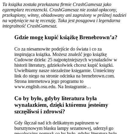
Ta książka została przekazana firmie CrashGamesaz jako
egzemplarz recenzencki. CrashGamesaz nie został opłacony,
przekupiony, winny, obiadowany ani zagrożony w próżnej nadziei
na wpłynięcie na tę recenzję. Taka jest posągowa i legendarna
integralność CrashGamesaz.
Gdzie mogę kupić książkę Brenebrown’a?
Co za niesamowite podejście do świata i co za
inspirująca książka. Możesz znaleźć jego książkę
Cudowne dzieła: 25 najpotężniejszych wynalazków w
historii literatury, gdziekolwiek chcesz kupić książki.
Uwielbiamy nasze niezależne księgarnie. Umieścimy
link do niego na stronie odcinka na brenebrown.com.
Strona internetowa jego programu to
www.english.osu.edu. Na Instagramie…
Co by było, gdyby literatura była
wynalazkiem, dzięki któremu jesteśmy
szczęśliwsi i zdrowsi?
Gdy ślęczał nad ich delikatnym papirusem w
bursztynowym blasku lampy sezamowej, uderzył go
rewolucyjny pomysł: co by było, gdyby literatura była