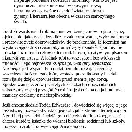
inspiruje pokolenie i dostarcza informacji. Mimo że jest
dynamiczna, nieskończona i wielowymiarowa,
literatura wnosi ważne cele do świata, w którym
żyjemy. Literatura jest obecna w czasach starożytnego
świata.
Todd Edwards nadal robi na mnie wrażenie, zarówno jako pisarz,
ojciec, jak i jako geek. Jego liczne zainteresowania, wybrana kariera
i pracowite życie doprowadziłyby do przekonania, że ​​jęczmień ma
wystarczająco dużo czasu, aby umyć zęby i znaleźć spodnie, nie
mówiąc już o byciu człowiekiem rodzinnym, kreatywnym pisarzem
i kapryśnym artystą. A jednak robi to wszystko i bez większych
trudności. Jego najnowsza książka pt.
Genialny wynalazek
Nerniego
, jest wspaniałym dodatkiem do rozwijającego się
wszechświata Nerniego, który został zapoczątkowany i nadal
rozwija się dzięki opowieściom przed snem z jego córką.
Spodziewam się, że w przyszłych książkach i opowiadaniach
zobaczymy więcej przygód Nerni. To jest coś, na co ja i moi mali
maniacy czekamy z niecierpliwością.
Jeśli chcesz śledzić Todda Edwardsa i dowiedzieć się więcej o jego
pisarstwie, możesz odwiedzić jego oficjalną stronę internetową dla
Nerni i jej przyjaciół, śledzić go na Facebooku lub Google+. Jeśli
chcesz kupić tę książkę do własnej biblioteki rodzinnej lub szkoły,
możesz to zrobić, odwiedzając Amazon.com.