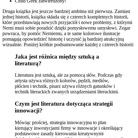
Child Geek zatwierdzony!
Druga książka jest jeszcze bardziej ambitna niż pierwsza. Zamiast
jednej historii, książka składa się z czterech kompletnych historii,
które przedstawiają nowych przyjaciół i nowe problemy, z którymi
Nerni musi sobie poradzić dzięki pomysłowemu umysłowi. Zegar
powraca, by pomóc Nerniemu, a te same kolorowe ilustracje
pomagają opowiedzieć historię i uczynić ją bardziej atrakcyjną
wizualnie. Poniżej krótkie podsumowanie każdej z czterech historii:
Jaka jest różnica między sztuką a
literaturą?
Literatura jest sztuką, ale za pomocą słów. Podczas gdy
artysta używa różnych kolorów, pędzli, mediów,
płócien i technik, pisarz używa różnych gatunków i
technik literackich zwanych urządzeniami literackimi.
Czym jest literatura dotycząca strategii
innowacji?
Mówiąc prościej, strategia innowacyjna to plan
kierujący inwestycjami firmy w innowacje i określający
podstawowe zasady kierowania kreatywnymi