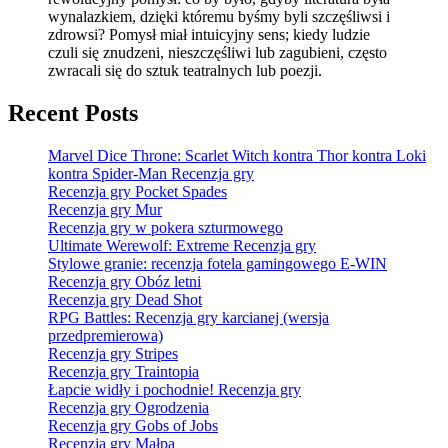
wynalazkiem, dzięki któremu byśmy byli szczęśliwsi i
zdrowsi? Pomysł miał intuicyjny sens; kiedy ludzie
czuli się znudzeni, nieszczęśliwi lub zagubieni, często
zwracali się do sztuk teatralnych lub poezji.
Recent Posts
Marvel Dice Throne: Scarlet Witch kontra Thor kontra Loki
kontra Spider-Man Recenzja gry
Recenzja gry Pocket Spades
Recenzja gry Mur
Recenzja gry w pokera szturmowego
Ultimate Werewolf: Extreme Recenzja gry
Stylowe granie: recenzja fotela gamingowego E-WIN
Recenzja gry Obóz letni
Recenzja gry Dead Shot
RPG Battles: Recenzja gry karcianej (wersja
przedpremierowa)
Recenzja gry Stripes
Recenzja gry Traintopia
Łapcie widły i pochodnie! Recenzja gry
Recenzja gry Ogrodzenia
Recenzja gry Gobs of Jobs
Recenzja gry Małpa