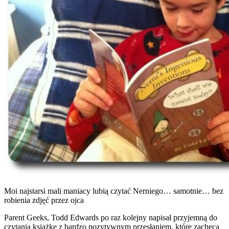
Moi najstarsi mali maniacy lubią czytać Nerniego… samotnie… bez
robienia zdjęć przez ojca
Parent Geeks, Todd Edwards po raz kolejny napisał przyjemną do
czytania książkę z bardzo pozytywnym przesłaniem, które zachęca