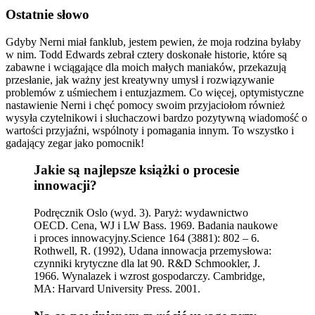
Ostatnie słowo
Gdyby Nerni miał fanklub, jestem pewien, że moja rodzina byłaby
w nim. Todd Edwards zebrał cztery doskonałe historie, które są
zabawne i wciągające dla moich małych maniaków, przekazują
przesłanie, jak ważny jest kreatywny umysł i rozwiązywanie
problemów z uśmiechem i entuzjazmem. Co więcej, optymistyczne
nastawienie Nerni i chęć pomocy swoim przyjaciołom również
wysyła czytelnikowi i słuchaczowi bardzo pozytywną wiadomość o
wartości przyjaźni, wspólnoty i pomagania innym. To wszystko i
gadający zegar jako pomocnik!
Jakie są najlepsze książki o procesie
innowacji?
Podręcznik Oslo (wyd. 3). Paryż: wydawnictwo
OECD. Cena, WJ i LW Bass. 1969. Badania naukowe
i proces innowacyjny.Science 164 (3881): 802 – 6.
Rothwell, R. (1992), Udana innowacja przemysłowa:
czynniki krytyczne dla lat 90. R&D Schmookler, J.
1966. Wynalazek i wzrost gospodarczy. Cambridge,
MA: Harvard University Press. 2001.