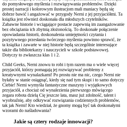
do pomysłowego myślenia i rozwiązywania problemów. Dzięki
prostej narracji i kolorowym ilustracjom mali maniacy będą się
dobrze bawić i angażować w przygody Nerni z jej przyjaciółmi. Ta
książka jest również doskonała dla młodszych czytelników.
Zabawne historie i wciągające postacie zapewnią im zaangażowanie
bez obciążania ich zbytnią złożonością. To doskonałe połączenie
opowiadania historii, doskonalenia umiejętności czytania i
pozytywnego przesłania twórczego myślenia powinno sprawić, że
ta książka i zawarte w niej historie będą szczególnie interesujące
także dla bibliotekarzy i nauczycieli w szkole podstawowej.
Dotyczy to zwłaszcza klas 1 i 2.
Child Geeks, Nerni znowu to robi i tym razem ma o wiele więcej
przyjaciół, którzy pomagają jej rozwiązywać problemy z
kreatywnymi wynalazkami! Po prostu nie ma nic, czego Nerni nie
byłaby w stanie osiągnąć, kiedy się nad tym skupi i to samo dotyczy
Ciebie! Nerni wymyśla fantastyczne maszyny i wyjątkowych
przyjaciół, a chociaż od wynalezienia pierwszego mówiącego
zegara robota dzielą Cię jeszcze lata, masz już zdolność, talent i
wyobraźnię, aby odkrywać rozwiązania codziennych problemów,
tak jak Nerni! Kto wiedział, że gnomy mogą być tak doskonałymi
wzorami do naśladowania?
Jakie są cztery rodzaje innowacji?