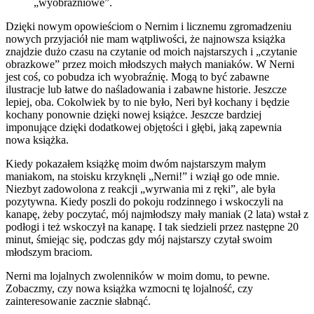
„wyobraźniowe”.
Dzięki nowym opowieściom o Nernim i licznemu zgromadzeniu
nowych przyjaciół nie mam wątpliwości, że najnowsza książka
znajdzie dużo czasu na czytanie od moich najstarszych i „czytanie
obrazkowe” przez moich młodszych małych maniaków. W Nerni
jest coś, co pobudza ich wyobraźnię. Mogą to być zabawne
ilustracje lub łatwe do naśladowania i zabawne historie. Jeszcze
lepiej, oba. Cokolwiek by to nie było, Neri był kochany i będzie
kochany ponownie dzięki nowej książce. Jeszcze bardziej
imponujące dzięki dodatkowej objętości i głębi, jaką zapewnia
nowa książka.
Kiedy pokazałem książkę moim dwóm najstarszym małym
maniakom, na stoisku krzyknęli „Nerni!” i wziął go ode mnie.
Niezbyt zadowolona z reakcji „wyrwania mi z ręki”, ale była
pozytywna. Kiedy poszli do pokoju rodzinnego i wskoczyli na
kanapę, żeby poczytać, mój najmłodszy mały maniak (2 lata) wstał z
podłogi i też wskoczył na kanapę. I tak siedzieli przez następne 20
minut, śmiejąc się, podczas gdy mój najstarszy czytał swoim
młodszym braciom.
Nerni ma lojalnych zwolenników w moim domu, to pewne.
Zobaczmy, czy nowa książka wzmocni tę lojalność, czy
zainteresowanie zacznie słabnąć.