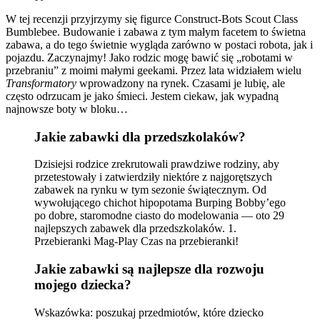
W tej recenzji przyjrzymy się figurce Construct-Bots Scout Class
Bumblebee. Budowanie i zabawa z tym małym facetem to świetna
zabawa, a do tego świetnie wygląda zarówno w postaci robota, jak i
pojazdu. Zaczynajmy! Jako rodzic mogę bawić się „robotami w
przebraniu” z moimi małymi geekami. Przez lata widziałem wielu
Transformatory
wprowadzony na rynek. Czasami je lubię, ale
często odrzucam je jako śmieci. Jestem ciekaw, jak wypadną
najnowsze boty w bloku…
Jakie zabawki dla przedszkolaków?
Dzisiejsi rodzice zrekrutowali prawdziwe rodziny, aby
przetestowały i zatwierdziły niektóre z najgorętszych
zabawek na rynku w tym sezonie świątecznym. Od
wywołującego chichot hipopotama Burping Bobby’ego
po dobre, staromodne ciasto do modelowania — oto 29
najlepszych zabawek dla przedszkolaków. 1.
Przebieranki Mag-Play Czas na przebieranki!
Jakie zabawki są najlepsze dla rozwoju
mojego dziecka?
Wskazówka: poszukaj przedmiotów, które dziecko