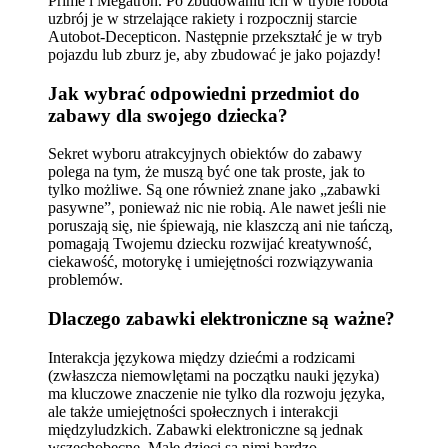
Prime i Megatron. Po zbudowaniu ich w trybie robota
uzbrój je w strzelające rakiety i rozpocznij starcie
Autobot-Decepticon. Następnie przekształć je w tryb
pojazdu lub zburz je, aby zbudować je jako pojazdy!
Jak wybrać odpowiedni przedmiot do
zabawy dla swojego dziecka?
Sekret wyboru atrakcyjnych obiektów do zabawy
polega na tym, że muszą być one tak proste, jak to
tylko możliwe. Są one również znane jako „zabawki
pasywne”, ponieważ nic nie robią. Ale nawet jeśli nie
poruszają się, nie śpiewają, nie klaszczą ani nie tańczą,
pomagają Twojemu dziecku rozwijać kreatywność,
ciekawość, motorykę i umiejętności rozwiązywania
problemów.
Dlaczego zabawki elektroniczne są ważne?
Interakcja językowa między dziećmi a rodzicami
(zwłaszcza niemowlętami na początku nauki języka)
ma kluczowe znaczenie nie tylko dla rozwoju języka,
ale także umiejętności społecznych i interakcji
międzyludzkich. Zabawki elektroniczne są jednak
wszechobecne. Małe dzieci są nimi bardzo