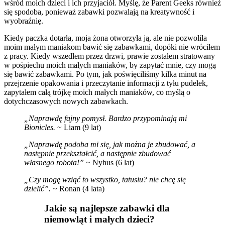
wśród moich dzieci i ich przyjaciół. Myślę, że Parent Geeks również
się spodoba, ponieważ zabawki pozwalają na kreatywność i
wyobraźnię.
Kiedy paczka dotarła, moja żona otworzyła ją, ale nie pozwoliła
moim małym maniakom bawić się zabawkami, dopóki nie wróciłem
z pracy. Kiedy wszedłem przez drzwi, prawie zostałem stratowany
w pośpiechu moich małych maniaków, by zapytać mnie, czy mogą
się bawić zabawkami. Po tym, jak poświęciliśmy kilka minut na
przejrzenie opakowania i przeczytanie informacji z tyłu pudełek,
zapytałem całą trójkę moich małych maniaków, co myślą o
dotychczasowych nowych zabawkach.
„Naprawdę fajny pomysł. Bardzo przypominają mi
Bionicles.
~ Liam (9 lat)
„Naprawdę podoba mi się, jak można je zbudować, a
następnie przekształcić, a następnie zbudować
własnego robota!”
~ Nyhus (6 lat)
„Czy mogę wziąć to wszystko, tatusiu? nie chcę się
dzielić”.
~ Ronan (4 lata)
Jakie są najlepsze zabawki dla
niemowląt i małych dzieci?