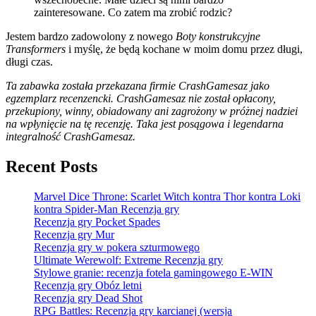
zainteresowane. Co zatem ma zrobić rodzic?
Jestem bardzo zadowolony z nowego
Boty konstrukcyjne
Transformers
i myślę, że będą kochane w moim domu przez długi,
długi czas.
Ta zabawka została przekazana firmie CrashGamesaz jako
egzemplarz recenzencki. CrashGamesaz nie został opłacony,
przekupiony, winny, obiadowany ani zagrożony w próżnej nadziei
na wpłynięcie na tę recenzję. Taka jest posągowa i legendarna
integralność CrashGamesaz.
Recent Posts
Marvel Dice Throne: Scarlet Witch kontra Thor kontra Loki
kontra Spider-Man Recenzja gry
Recenzja gry Pocket Spades
Recenzja gry Mur
Recenzja gry w pokera szturmowego
Ultimate Werewolf: Extreme Recenzja gry
Stylowe granie: recenzja fotela gamingowego E-WIN
Recenzja gry Obóz letni
Recenzja gry Dead Shot
RPG Battles: Recenzja gry karcianej (wersja