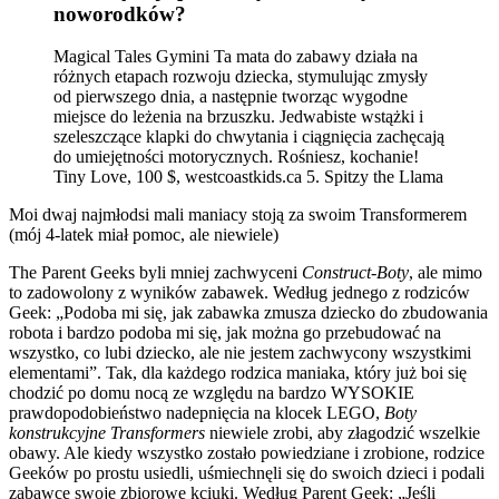
noworodków?
Magical Tales Gymini Ta mata do zabawy działa na
różnych etapach rozwoju dziecka, stymulując zmysły
od pierwszego dnia, a następnie tworząc wygodne
miejsce do leżenia na brzuszku. Jedwabiste wstążki i
szeleszczące klapki do chwytania i ciągnięcia zachęcają
do umiejętności motorycznych. Rośniesz, kochanie!
Tiny Love, 100 $, westcoastkids.ca 5. Spitzy the Llama
Moi dwaj najmłodsi mali maniacy stoją za swoim Transformerem
(mój 4-latek miał pomoc, ale niewiele)
The Parent Geeks byli mniej zachwyceni
Construct-Boty
, ale mimo
to zadowolony z wyników zabawek. Według jednego z rodziców
Geek: „Podoba mi się, jak zabawka zmusza dziecko do zbudowania
robota i bardzo podoba mi się, jak można go przebudować na
wszystko, co lubi dziecko, ale nie jestem zachwycony wszystkimi
elementami”. Tak, dla każdego rodzica maniaka, który już boi się
chodzić po domu nocą ze względu na bardzo WYSOKIE
prawdopodobieństwo nadepnięcia na klocek LEGO,
Boty
konstrukcyjne Transformers
niewiele zrobi, aby złagodzić wszelkie
obawy. Ale kiedy wszystko zostało powiedziane i zrobione, rodzice
Geeków po prostu usiedli, uśmiechnęli się do swoich dzieci i podali
zabawce swoje zbiorowe kciuki. Według Parent Geek: „Jeśli