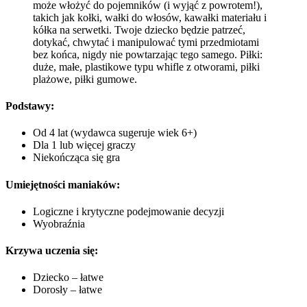
może włożyć do pojemników (i wyjąć z powrotem!),
takich jak kołki, wałki do włosów, kawałki materiału i
kółka na serwetki. Twoje dziecko będzie patrzeć,
dotykać, chwytać i manipulować tymi przedmiotami
bez końca, nigdy nie powtarzając tego samego. Piłki:
duże, małe, plastikowe typu whifle z otworami, piłki
plażowe, piłki gumowe.
Podstawy:
Od 4 lat (wydawca sugeruje wiek 6+)
Dla 1 lub więcej graczy
Niekończąca się gra
Umiejętności maniaków:
Logiczne i krytyczne podejmowanie decyzji
Wyobraźnia
Krzywa uczenia się:
Dziecko – łatwe
Dorosły – łatwe