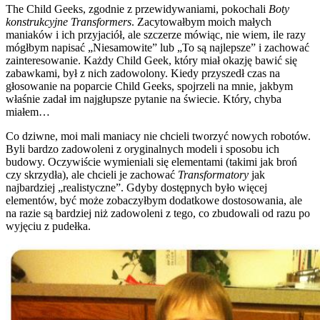
The Child Geeks, zgodnie z przewidywaniami, pokochali
Boty
konstrukcyjne Transformers
. Zacytowałbym moich małych
maniaków i ich przyjaciół, ale szczerze mówiąc, nie wiem, ile razy
mógłbym napisać „Niesamowite” lub „To są najlepsze” i zachować
zainteresowanie. Każdy Child Geek, który miał okazję bawić się
zabawkami, był z nich zadowolony. Kiedy przyszedł czas na
głosowanie na poparcie Child Geeks, spojrzeli na mnie, jakbym
właśnie zadał im najgłupsze pytanie na świecie. Który, chyba
miałem…
Co dziwne, moi mali maniacy nie chcieli tworzyć nowych robotów.
Byli bardzo zadowoleni z oryginalnych modeli i sposobu ich
budowy. Oczywiście wymieniali się elementami (takimi jak broń
czy skrzydła), ale chcieli je zachować
Transformatory
jak
najbardziej „realistyczne”. Gdyby dostępnych było więcej
elementów, być może zobaczyłbym dodatkowe dostosowania, ale
na razie są bardziej niż zadowoleni z tego, co zbudowali od razu po
wyjęciu z pudełka.