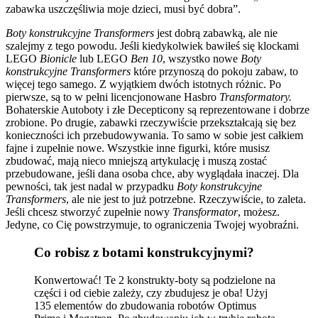
zabawka uszczęśliwia moje dzieci, musi być dobra”.
Boty konstrukcyjne Transformers
jest dobrą zabawką, ale nie
szalejmy z tego powodu. Jeśli kiedykolwiek bawiłeś się klockami
LEGO
Bionicle
lub LEGO
Ben 10
, wszystko nowe
Boty
konstrukcyjne Transformers
które przynoszą do pokoju zabaw, to
więcej tego samego. Z wyjątkiem dwóch istotnych różnic. Po
pierwsze, są to w pełni licencjonowane Hasbro
Transformatory.
Bohaterskie Autoboty i złe Decepticony są reprezentowane i dobrze
zrobione. Po drugie, zabawki rzeczywiście przekształcają się bez
konieczności ich przebudowywania. To samo w sobie jest całkiem
fajne i zupełnie nowe. Wszystkie inne figurki, które musisz
zbudować, mają nieco mniejszą artykulację i muszą zostać
przebudowane, jeśli dana osoba chce, aby wyglądała inaczej. Dla
pewności, tak jest nadal w przypadku
Boty konstrukcyjne
Transformers
, ale nie jest to już potrzebne. Rzeczywiście, to zaleta.
Jeśli chcesz stworzyć zupełnie nowy
Transformator
, możesz.
Jedyne, co Cię powstrzymuje, to ograniczenia Twojej wyobraźni.
Co robisz z botami konstrukcyjnymi?
Konwertować! Te 2 konstrukty-boty są podzielone na
części i od ciebie zależy, czy zbudujesz je oba! Użyj
135 elementów do zbudowania robotów Optimus