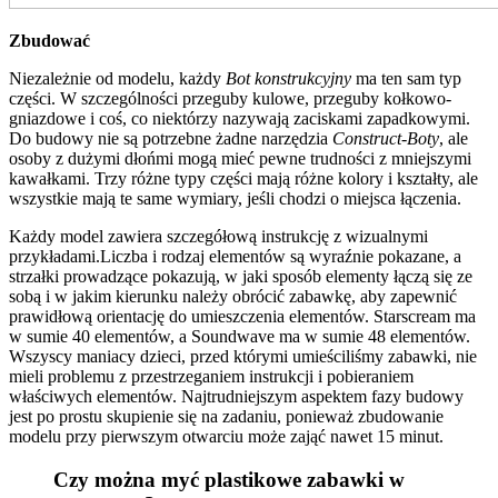
Zbudować
Niezależnie od modelu, każdy
Bot konstrukcyjny
ma ten sam typ
części. W szczególności przeguby kulowe, przeguby kołkowo-
gniazdowe i coś, co niektórzy nazywają zaciskami zapadkowymi.
Do budowy nie są potrzebne żadne narzędzia
Construct-Boty
, ale
osoby z dużymi dłońmi mogą mieć pewne trudności z mniejszymi
kawałkami. Trzy różne typy części mają różne kolory i kształty, ale
wszystkie mają te same wymiary, jeśli chodzi o miejsca łączenia.
Każdy model zawiera szczegółową instrukcję z wizualnymi
przykładami.Liczba i rodzaj elementów są wyraźnie pokazane, a
strzałki prowadzące pokazują, w jaki sposób elementy łączą się ze
sobą i w jakim kierunku należy obrócić zabawkę, aby zapewnić
prawidłową orientację do umieszczenia elementów. Starscream ma
w sumie 40 elementów, a Soundwave ma w sumie 48 elementów.
Wszyscy maniacy dzieci, przed którymi umieściliśmy zabawki, nie
mieli problemu z przestrzeganiem instrukcji i pobieraniem
właściwych elementów. Najtrudniejszym aspektem fazy budowy
jest po prostu skupienie się na zadaniu, ponieważ zbudowanie
modelu przy pierwszym otwarciu może zająć nawet 15 minut.
Czy można myć plastikowe zabawki w