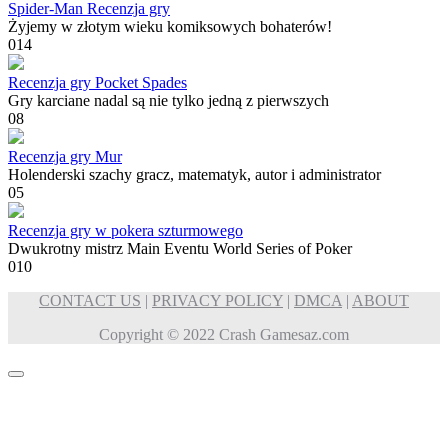
Spider-Man Recenzja gry
Żyjemy w złotym wieku komiksowych bohaterów!
0
14
Recenzja gry Pocket Spades
Gry karciane nadal są nie tylko jedną z pierwszych
0
8
Recenzja gry Mur
Holenderski szachy gracz, matematyk, autor i administrator
0
5
Recenzja gry w pokera szturmowego
Dwukrotny mistrz Main Eventu World Series of Poker
0
10
CONTACT US
|
PRIVACY POLICY
|
DMCA
|
ABOUT
Copyright © 2022 Crash Gamesaz.com