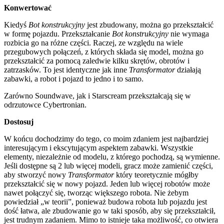
Konwertować
Kiedyś
Bot konstrukcyjny
jest zbudowany, można go przekształcić
w formę pojazdu. Przekształcanie
Bot konstrukcyjny
nie wymaga
rozbicia go na różne części. Raczej, ze względu na wiele
przegubowych połączeń, z których składa się model, można go
przekształcić za pomocą zaledwie kilku skrętów, obrotów i
zatrzasków. To jest identyczne jak inne
Transformator
działają
zabawki, a robot i pojazd to jedno i to samo.
Zarówno Soundwave, jak i Starscream przekształcają się w
odrzutowce Cybertronian.
Dostosuj
W końcu dochodzimy do tego, co moim zdaniem jest najbardziej
interesującym i ekscytującym aspektem zabawki. Wszystkie
elementy, niezależnie od modelu, z którego pochodzą, są wymienne.
Jeśli dostępne są 2 lub więcej modeli, gracz może zamienić części,
aby stworzyć nowy
Transformator
który teoretycznie mógłby
przekształcić się w nowy pojazd. Jeden lub więcej robotów może
nawet połączyć się, tworząc większego robota. Nie żebym
powiedział „w teorii”, ponieważ budowa robota lub pojazdu jest
dość łatwa, ale zbudowanie go w taki sposób, aby się przekształcił,
jest trudnym zadaniem. Mimo to istnieje taka możliwość, co otwiera