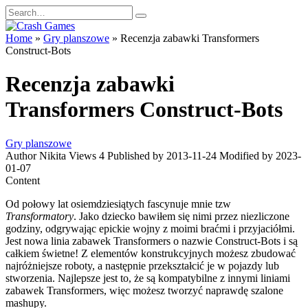
Skip
Search
to
for:
content
Home
»
Gry planszowe
»
Recenzja zabawki Transformers
Construct-Bots
Recenzja zabawki
Transformers Construct-Bots
Gry planszowe
Author
Nikita
Views
4
Published by
2013-11-24
Modified by
2023-
01-07
Content
Od połowy lat osiemdziesiątych fascynuje mnie tzw
Transformatory
. Jako dziecko bawiłem się nimi przez niezliczone
godziny, odgrywając epickie wojny z moimi braćmi i przyjaciółmi.
Jest nowa linia zabawek Transformers o nazwie Construct-Bots i są
całkiem świetne! Z elementów konstrukcyjnych możesz zbudować
najróżniejsze roboty, a następnie przekształcić je w pojazdy lub
stworzenia. Najlepsze jest to, że są kompatybilne z innymi liniami
zabawek Transformers, więc możesz tworzyć naprawdę szalone
mashupy.