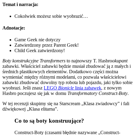
Temat i narracja:
Cokolwiek możesz sobie wyobrazić…
Adnotacje:
Game Geek nie dotyczy
Zatwierdzony przez Parent Geek!
Child Geek zatwierdzony!
Boty konstrukcyjne Transformers
to najnowszy T. Hasbro
okupant
zabawki. Właściciel zabawki będzie musiał zbudować ją z małych i
średnich plastikowych elementów. Dodatkowo części można
wymieniać między różnymi modelami, co pozwala właścicielowi
zabawki zbudować dowolny typ robota lub pojazdu, jaki tylko sobie
wyobrazi. Jeśli znasz
LEGO
Bionicle
linia zabawek
, z nowym
Hasbro poczujesz się jak w domu
Transformatory
Construct-Boty
.
W tej recenzji skupimy się na Starscream „Klasa zwiadowcy” i fali
dźwiękowej „Klasa elitarna”.
Co to są boty konstruujące?
Construct-Boty (czasami błędnie nazywane „Construct-