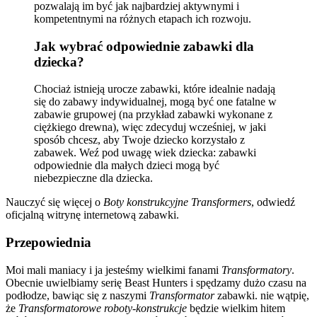
pozwalają im być jak najbardziej aktywnymi i
kompetentnymi na różnych etapach ich rozwoju.
Jak wybrać odpowiednie zabawki dla
dziecka?
Chociaż istnieją urocze zabawki, które idealnie nadają
się do zabawy indywidualnej, mogą być one fatalne w
zabawie grupowej (na przykład zabawki wykonane z
ciężkiego drewna), więc zdecyduj wcześniej, w jaki
sposób chcesz, aby Twoje dziecko korzystało z
zabawek. Weź pod uwagę wiek dziecka: zabawki
odpowiednie dla małych dzieci mogą być
niebezpieczne dla dziecka.
Nauczyć się więcej o
Boty konstrukcyjne Transformers
, odwiedź
oficjalną witrynę internetową zabawki.
Przepowiednia
Moi mali maniacy i ja jesteśmy wielkimi fanami
Transformatory
.
Obecnie uwielbiamy serię Beast Hunters i spędzamy dużo czasu na
podłodze, bawiąc się z naszymi
Transformator
zabawki. nie wątpię,
że
Transformatorowe roboty-konstrukcje
będzie wielkim hitem