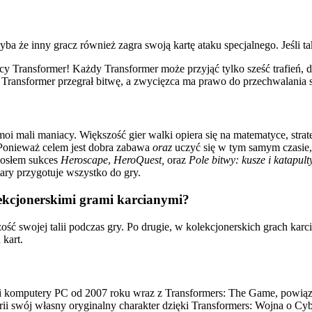
ba że inny gracz również zagra swoją kartę ataku specjalnego. Jeśli ta
ojący Transformer! Każdy Transformer może przyjąć tylko sześć trafień
Transformer przegrał bitwę, a zwycięzca ma prawo do przechwalania s
moi mali maniacy. Większość gier walki opiera się na matematyce, strate
. Ponieważ celem jest dobra zabawa
oraz
uczyć się w tym samym czasie, 
iosłem sukces
Heroscape
,
HeroQuest,
oraz
Pole bitwy: kusze i katapult
tary przygotuje wszystko do gry.
lekcjonerskimi grami karcianymi?
ć swojej talii podczas gry. Po drugie, w kolekcjonerskich grach karci
 kart.
 i komputery PC od 2007 roku wraz z Transformers: The Game, powiąz
i swój własny oryginalny charakter dzięki Transformers: Wojna o Cy