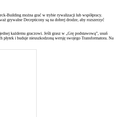
eck-Building można grać w trybie rywalizacji lub współpracy.
eważ grywalne Decepticony są na dobrej drodze, aby rozszerzyć
po jednej każdemu graczowi. Jeśli grasz w „Grę podstawową”, usuń
ch płytek i buduje nieuszkodzoną wersję swojego Transformatora. Na