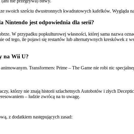
a (ani nie przegrywa) bitwy.
en ze swoich sześciu dwustronnych kwadratowych kafelków. Wygląda na 
a Nintendo jest odpowiednia dla serii?
 dobrze. W przypadku popkulturowej własności, której sama nazwa ozna
żnie od tego, ile pojawi się restartów lub alternatywnych kreskówek z 
ny na Wii U?
animowanym. Transformers: Prime – The Game nie robi nic specjalnego
raczy, którzy nie znają historii szlachetnych Autobotów i złych Decep
nteresowaniem – ludzie zwrócą na to uwagę.
wą, z dodatkiem następujących zasad: