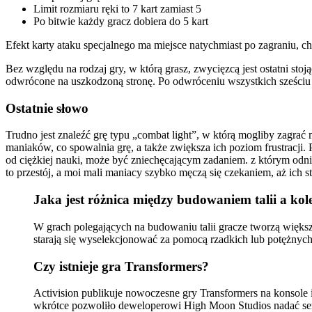
Limit rozmiaru ręki to 7 kart zamiast 5
Po bitwie każdy gracz dobiera do 5 kart
Efekt karty ataku specjalnego ma miejsce natychmiast po zagraniu, chy
Bez względu na rodzaj gry, w którą grasz, zwycięzcą jest ostatni st
odwrócone na uszkodzoną stronę. Po odwróceniu wszystkich sześciu 
Ostatnie słowo
Trudno jest znaleźć grę typu „combat light”, w którą mogliby zagrać 
maniaków, co spowalnia grę, a także zwiększa ich poziom frustracji
od ciężkiej nauki, może być zniechęcającym zadaniem. z którym odn
to przestój, a moi mali maniacy szybko męczą się czekaniem, aż ich s
Jaka jest różnica między budowaniem talii a ko
W grach polegających na budowaniu talii gracze tworzą większoś
starają się wyselekcjonować za pomocą rzadkich lub potężnych
Czy istnieje gra Transformers?
Activision publikuje nowoczesne gry Transformers na konsole
wkrótce pozwoliło deweloperowi High Moon Studios nadać seri