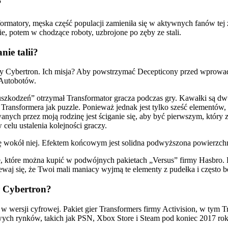
?
rmatory, męska część populacji zamieniła się w aktywnych fanów tej
e, potem w chodzące roboty, uzbrojone po zęby ze stali.
ie talii?
y Cybertron. Ich misja? Aby powstrzymać Decepticony przed wprowad
 Autobotów.
szkodzeń” otrzymał Transformator gracza podczas gry. Kawałki są dwus
ransformera jak puzzle. Ponieważ jednak jest tylko sześć elementów, 
nych przez moją rodzinę jest ściganie się, aby być pierwszym, który 
celu ustalenia kolejności graczy.
się wokół niej. Efektem końcowym jest solidna podwyższona powierzchni
e, które można kupić w podwójnych pakietach „Versus” firmy Hasbro. 
iewaj się, że Twoi mali maniacy wyjmą te elementy z pudełka i często b
r Cybertron?
 w wersji cyfrowej. Pakiet gier Transformers firmy Activision, w tym 
wych rynków, takich jak PSN, Xbox Store i Steam pod koniec 2017 rok