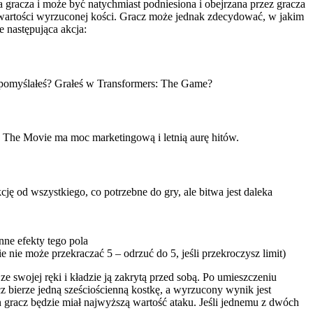
ęka gracza i może być natychmiast podniesiona i obejrzana przez gracza
ą wartości wyrzuconej kości. Gracz może jednak zdecydować, w jakim
e następująca akcja:
o pomyślałeś? Grałeś w Transformers: The Game?
rs: The Movie ma moc marketingową i letnią aurę hitów.
 od wszystkiego, co potrzebne do gry, ale bitwa jest daleka
ne efekty tego pola
e nie może przekraczać 5 – odrzuć do 5, jeśli przekroczysz limit)
e swojej ręki i kładzie ją zakrytą przed sobą. Po umieszczeniu
z bierze jedną sześciościenną kostkę, a wyrzucony wynik jest
den gracz będzie miał najwyższą wartość ataku. Jeśli jednemu z dwóch