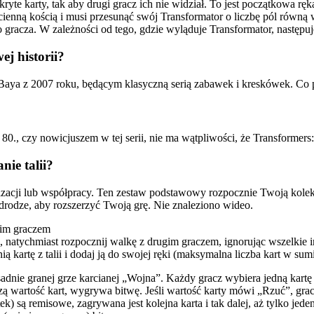
akryte karty, tak aby drugi gracz ich nie widział. To jest początkowa r
ścienną kością i musi przesunąć swój Transformator o liczbę pól równ
 gracza. W zależności od tego, gdzie wyląduje Transformator, następuj
ej historii?
la Baya z 2007 roku, będącym klasyczną serią zabawek i kreskówek. C
t 80., czy nowicjuszem w tej serii, nie ma wątpliwości, że Transforme
ie talii?
acji lub współpracy. Ten zestaw podstawowy rozpocznie Twoją kolekcję
drodze, aby rozszerzyć Twoją grę. Nie znaleziono wideo.
gim graczem
atychmiast rozpocznij walkę z drugim graczem, ignorując wszelkie in
 kartę z talii i dodaj ją do swojej ręki (maksymalna liczba kart w sumi
dnie granej grze karcianej „Wojna”. Każdy gracz wybiera jedną kartę z
ą wartość kart, wygrywa bitwę. Jeśli wartość karty mówi „Rzuć”, grac
stek) są remisowe, zagrywana jest kolejna karta i tak dalej, aż tylko je