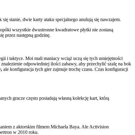
k się stanie, dwie karty ataku specjalnego anulują się nawzajem.
, dopóki wszystkie dwustronne kwadratowe płytki nie zostaną
ię przez następną godzinę.
gii i taktyce. Moi mali maniacy wciąż uczą się tych umiejętności
znalezienie odpowiedniej ilości zabawy, aby przechylić szalę na bok
y
,
ale konfiguracja tych gier zajmuje trochę czasu. Czas konfiguracji
anych gracze często posiadają własną kolekcję kart, którą
aniem z aktorskim filmem Michaela Baya. Ale Activision
bertron w 2010 roku.