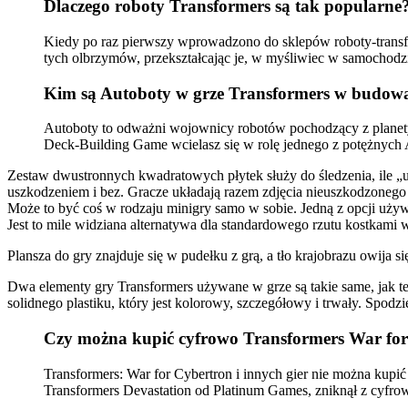
Dlaczego roboty Transformers są tak popularne
Kiedy po raz pierwszy wprowadzono do sklepów roboty-transfo
tych olbrzymów, przekształcając je, w myśliwiec w samochodzi
Kim są Autoboty w grze Transformers w budowan
Autoboty to odważni wojownicy robotów pochodzący z planet
Deck-Building Game wcielasz się w rolę jednego z potężnych
Zestaw dwustronnych kwadratowych płytek służy do śledzenia, ile „u
uszkodzeniem i bez. Gracze układają razem zdjęcia nieuszkodzonego T
Może to być coś w rodzaju minigry samo w sobie. Jedną z opcji używa
Jest to mile widziana alternatywa dla standardowego rzutu kostkami w 
Plansza do gry znajduje się w pudełku z grą, a tło krajobrazu owija 
Dwa elementy gry Transformers używane w grze są takie same, jak t
solidnego plastiku, który jest kolorowy, szczegółowy i trwały. Spodz
Czy można kupić cyfrowo Transformers War fo
Transformers: War for Cybertron i innych gier nie można kupić
Transformers Devastation od Platinum Games, zniknął z cyfro