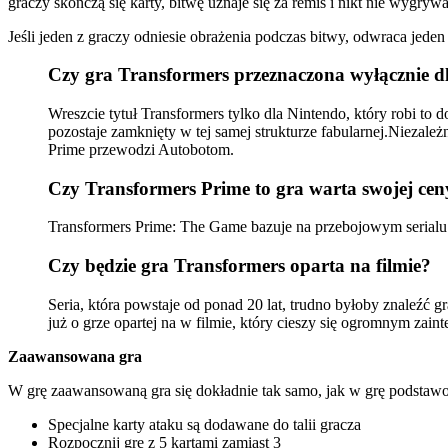
graczy skończą się karty, bitwę uznaje się za remis i nikt nie wygryw
Jeśli jeden z graczy odniesie obrażenia podczas bitwy, odwraca jed
Czy gra Transformers przeznaczona wyłącznie dl
Wreszcie tytuł Transformers tylko dla Nintendo, który robi to
pozostaje zamknięty w tej samej strukturze fabularnej.Niezale
Prime przewodzi Autobotom.
Czy Transformers Prime to gra warta swojej ce
Transformers Prime: The Game bazuje na przebojowym serialu 
Czy będzie gra Transformers oparta na filmie?
Seria, która powstaje od ponad 20 lat, trudno byłoby znaleźć g
już o grze opartej na w filmie, który cieszy się ogromnym zai
Zaawansowana gra
W grę zaawansowaną gra się dokładnie tak samo, jak w grę podstawo
Specjalne karty ataku są dodawane do talii gracza
Rozpocznij grę z 5 kartami zamiast 3