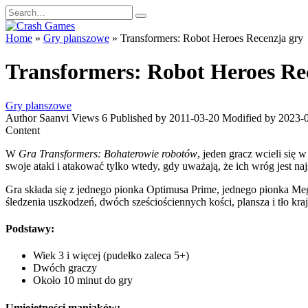
Skip
Search
to
for:
content
Home
»
Gry planszowe
»
Transformers: Robot Heroes Recenzja gry
Transformers: Robot Heroes Re
Gry planszowe
Author
Saanvi
Views
6
Published by
2011-03-20
Modified by
2023-
Content
W
Gra Transformers: Bohaterowie robotów
, jeden gracz wcieli si
swoje ataki i atakować tylko wtedy, gdy uważają, że ich wróg jest naj
Gra składa się z jednego pionka Optimusa Prime, jednego pionka Meg
śledzenia uszkodzeń, dwóch sześciościennych kości, plansza i tło k
Podstawy:
Wiek 3 i więcej (pudełko zaleca 5+)
Dwóch graczy
Około 10 minut do gry
Umiejętności maniaków: