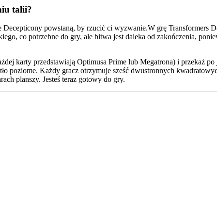
u talii?
sze Decepticony powstaną, by rzucić ci wyzwanie.W grę Transformers D
go, co potrzebne do gry, ale bitwa jest daleka od zakończenia, poni
y każdej karty przedstawiają Optimusa Prime lub Megatrona) i przekaż 
uj tło poziome. Każdy gracz otrzymuje sześć dwustronnych kwadratowy
ach planszy. Jesteś teraz gotowy do gry.