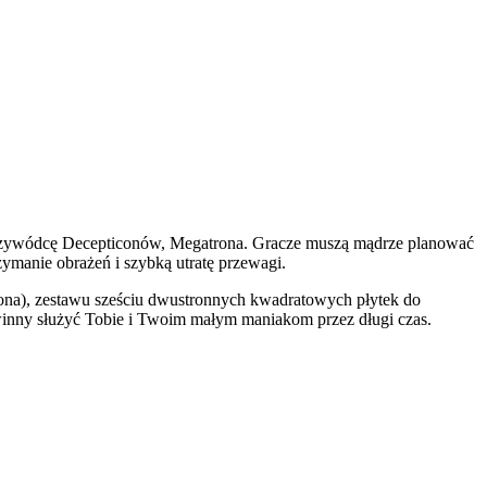
 przywódcę Decepticonów, Megatrona. Gracze muszą mądrze planować
rzymanie obrażeń i szybką utratę przewagi.
trona), zestawu sześciu dwustronnych kwadratowych płytek do
powinny służyć Tobie i Twoim małym maniakom przez długi czas.