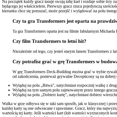
Na początek każdy gracz tasuje swoją talię kart i rozdaje sobie trzy z
będącego jej właścicielem. Pierwszy gracz rzuca pojedynczą sześcio
kierunku chce się poruszać, może przejść i wylądować na polu innego
Czy ta gra Transformers jest oparta na prawdziw
Ta gra Transformers oparta jest na filmie fabularnym Michae
Czy film Transformers to letni hit?
Niezależnie od tego, czy jesteś starym fanem Transformers z la
Czy potrafisz grać w grę Transformers w budowan
W grę Transformers Deck-Building można grać w trybie rywaliz
od zakończenia, ponieważ grywalne Decepticony są na dobrej 
Wyląduj na polu „Bitwa”, natychmiast rozpocznij walkę z dru
Wyląduj na tym samym polu zajmowanym przez innego gracza, n
Wyląduj na polu „Dobierz kartę”, natychmiast dobierz wierzchnią
Walka w grze odbywa się w taki sam sposób, jak w klasycznej i przesa
każdej karty są one odwracane i ujawniane. Gracz, który ma najwyższ
wartością tej karty. Jeśli wartości kart (lub wartości wyrzuconych ko