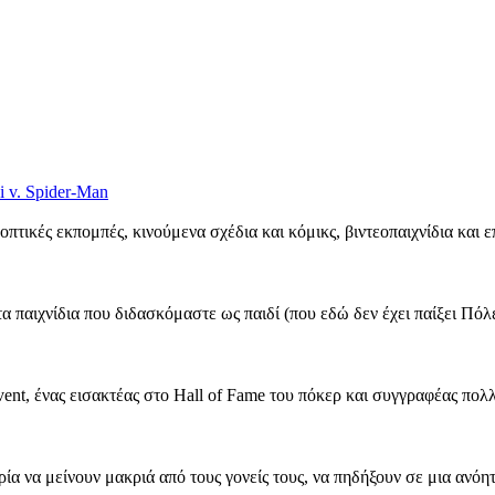
i v. Spider-Man
τικές εκπομπές, κινούμενα σχέδια και κόμικς, βιντεοπαιχνίδια και επ
ώτα παιχνίδια που διδασκόμαστε ως παιδί (που εδώ δεν έχει παίξει Πό
nt, ένας εισακτέας στο Hall of Fame του πόκερ και συγγραφέας πολλ
ία να μείνουν μακριά από τους γονείς τους, να πηδήξουν σε μια ανόη