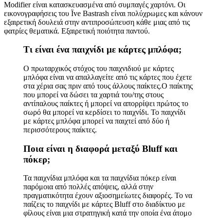
Modifier είναι κατασκευασμένα από συμπαγές χαρτόνι. Οι
εικονογραφήσεις του Ïve Bastrash είναι πολύχρωμες και κάνουν
εξαιρετική δουλειά στην αντιπροσώπευση κάθε μιας από τις
φατρίες θεματικά. Εξαιρετική ποιότητα παντού.
Τι είναι ένα παιχνίδι με κάρτες μπλόφα;
Ο πρωταρχικός στόχος του παιχνιδιού με κάρτες
μπλόφα είναι να απαλλαγείτε από τις κάρτες που έχετε
στα χέρια σας πριν από τους άλλους παίκτες.Ο παίκτης
που μπορεί να δώσει τα χαρτιά του/της στους
αντίπαλους παίκτες ή μπορεί να απορρίψει πρώτος το
σωρό θα μπορεί να κερδίσει το παιχνίδι. Το παιχνίδι
με κάρτες μπλόφα μπορεί να παιχτεί από δύο ή
περισσότερους παίκτες.
Ποια είναι η διαφορά μεταξύ Bluff και
πόκερ;
Τα παιχνίδια μπλόφα και τα παιχνίδια πόκερ είναι
παρόμοια από πολλές απόψεις, αλλά στην
πραγματικότητα έχουν αξιοσημείωτες διαφορές. Το να
παίζεις το παιχνίδι με κάρτες Bluff στο διαδίκτυο με
φίλους είναι μια στρατηγική κατά την οποία ένα άτομο