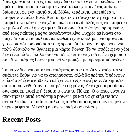
Υπάρχουν δύο πτυχές του παιχνιδιού που δεν είμαι οπαδός. Το
πρώτο είναι το αποτέλεσμα «χιονόμπαλας» όταν ένας παίκτης
βρίσκεται σε ένα καυτό σερί. Μόλις κερδίσετε μια επίθεση,
μπορείτε να πάτε ξανά. Και μπορείτε να συνεχίσετε μέχρι να μην
μπορείτε να κάνετε ένα χέρι πόκερ ή ο αντίπαλός σας να μπορέσει
να μπλοκάρει πλήρως την επίθεσή σας. Αυτό άφησε ορισμένους
από τους παίκτες μας να αισθάνονται λίγο ψυχρός απέναντι στο
παιχνίδι και να αποκλείονται καθώς είχαν κολλήσει να αμύνονται
για περισσότερο από όσο τους άρεσε. Δεύτερον, μπορεί να είναι
πολύ δύσκολο να βγάλεις μια κάρτα Power. Το να φτιάξεις ένα χέρι
δεν είναι τόσο εύκολο όσο νομίζεις και το να χτίσεις ένα χέρι που
σου δίνει κάρτες Power μπορεί να μοιάζει με πραγματικό αγώνα.
Το παιχνίδι είναι αυτό που φτιάχνεις από αυτό. Δεν χρειάζεται να
σκάψετε βαθιά για να το απολαύσετε, αλλά θα πρέπει. Υπάρχουν
επίπεδα εδώ και κάθε ένα αξίζει να το εξερευνήσετε. Δοκιμάστε
αυτό το παιχνίδι όταν το επιτρέπει ο χρόνος. Δεν έχει σημασία αν
σας αρέσει, μισείτε ή ξέρετε τι είναι το Πόκερ. Ο στόχος είναι να
αποκτήσετε αυτά τα νόστιμα power-ups και να χτυπήσετε τον
αντίπαλό σας με τόσους πολλούς συνδυασμούς που τον αφήνει να
περιστρέφεται. Μεγάλη οικογενειακή διασκέδαση.
Recent Posts
Κριτική παιχνιδιού Marvel Dice Throne: Scarlet Witch v.