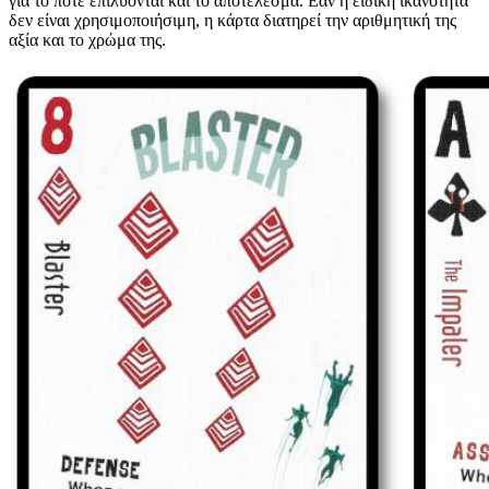
για το πότε επιλύονται και το αποτέλεσμα. Εάν η ειδική ικανότητα
δεν είναι χρησιμοποιήσιμη, η κάρτα διατηρεί την αριθμητική της
αξία και το χρώμα της.