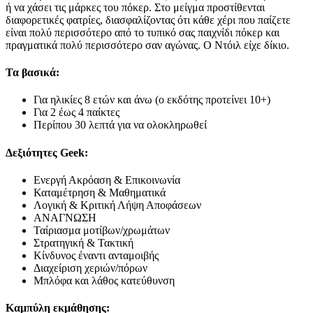
ή να χάσει τις μάρκες του πόκερ. Στο μείγμα προστίθενται
διαφορετικές φατρίες, διασφαλίζοντας ότι κάθε χέρι που παίζετε
είναι πολύ περισσότερο από το τυπικό σας παιχνίδι πόκερ και
πραγματικά πολύ περισσότερο σαν αγώνας. Ο Ντόιλ είχε δίκιο.
Τα βασικά:
Για ηλικίες 8 ετών και άνω (ο εκδότης προτείνει 10+)
Για 2 έως 4 παίκτες
Περίπου 30 λεπτά για να ολοκληρωθεί
Δεξιότητες Geek:
Ενεργή Ακρόαση & Επικοινωνία
Καταμέτρηση & Μαθηματικά
Λογική & Κριτική Λήψη Αποφάσεων
ΑΝΑΓΝΩΣΗ
Ταίριασμα μοτίβων/χρωμάτων
Στρατηγική & Τακτική
Κίνδυνος έναντι ανταμοιβής
Διαχείριση χεριών/πόρων
Μπλόφα και λάθος κατεύθυνση
Καμπύλη εκμάθησης: