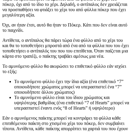
πόκερ, όχι από το ίδιο το χέρι. Δηλαδή, ο αντίπαλος δεν χρειάζεται
να προσπαθήσει να φτιάξει το χέρι του από φύλλα πόκερ που έχει
μεγαλύτερη αξία.
Όχι, αν ήταν έτσι, αυτό θα ήταν το Πόκερ. Κάτι που δεν είναι αυτό
το παιχνίδι.
Αντίθετα, ο αντίπαλος θα πάρει τώρα ένα φύλλο από το χέρι του
και θα το τοποθετήσει μπροστά από ένα από τα φύλλα που του έχει
τοποθετήσει ο αντίπαλός του που του επιτίθεται. Όταν παίζεται μια
κάρτα στο τραπέζι, ο παίκτης τραβάει αμέσως μια νέα.
Το αμυνόμενο φύλλο θα ακυρώσει το επιθετικό φύλλο εάν ισχύει
το εξής:
Το αμυνόμενο φύλλο έχει την ίδια αξία (ένα επιθετικό “7”
οποιουδήποτε χρώματος μπορεί να υπερασπιστεί ένα “7”
οποιουδήποτε άλλου χρώματος)
Το αμυνόμενο φύλλο είναι του ίδιου χρώματος και
υψηλότερης βαθμίδας (ένα επιθετικό “7 of Hearts” μπορεί να
υπερασπιστεί έναντι ενός “8 of Hearts” ή υψηλότερο)
Εάν ο αμυνόμενος παίκτης μπορεί να κοντράρει τα φύλλα κάθε
επιτιθέμενου παίκτη στο χτισμένο χέρι του πόκερ, δεν συμβαίνει
τίποτα. Αντίθετα, κάθε παίκτης απορρίπτει τα χαρτιά του που έχουν