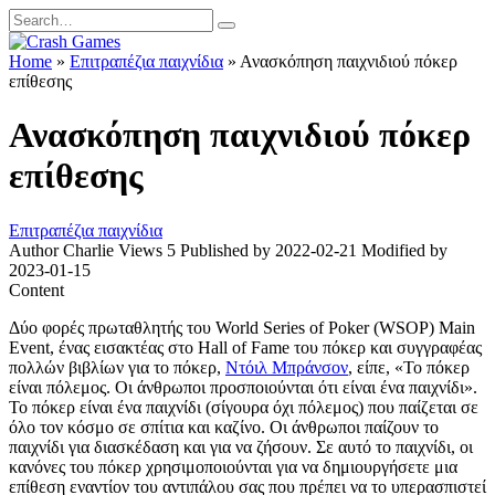
Skip
Search
to
for:
content
Home
»
Επιτραπέζια παιχνίδια
»
Ανασκόπηση παιχνιδιού πόκερ
επίθεσης
Ανασκόπηση παιχνιδιού πόκερ
επίθεσης
Επιτραπέζια παιχνίδια
Author
Charlie
Views
5
Published by
2022-02-21
Modified by
2023-01-15
Content
Δύο φορές πρωταθλητής του World Series of Poker (WSOP) Main
Event, ένας εισακτέας στο Hall of Fame του πόκερ και συγγραφέας
πολλών βιβλίων για το πόκερ,
Ντόιλ Μπράνσον
, είπε, «Το πόκερ
είναι πόλεμος. Οι άνθρωποι προσποιούνται ότι είναι ένα παιχνίδι».
Το πόκερ είναι ένα παιχνίδι (σίγουρα όχι πόλεμος) που παίζεται σε
όλο τον κόσμο σε σπίτια και καζίνο. Οι άνθρωποι παίζουν το
παιχνίδι για διασκέδαση και για να ζήσουν. Σε αυτό το παιχνίδι, οι
κανόνες του πόκερ χρησιμοποιούνται για να δημιουργήσετε μια
επίθεση εναντίον του αντιπάλου σας που πρέπει να το υπερασπιστεί