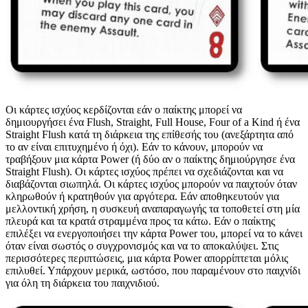
Οι κάρτες ισχύος κερδίζονται εάν ο παίκτης μπορεί να
δημιουργήσει ένα Flush, Straight, Full House, Four of a Kind ή ένα
Straight Flush κατά τη διάρκεια της επίθεσής του (ανεξάρτητα από
το αν είναι επιτυχημένο ή όχι). Εάν το κάνουν, μπορούν να
τραβήξουν μια κάρτα Power (ή δύο αν ο παίκτης δημιούργησε ένα
Straight Flush). Οι κάρτες ισχύος πρέπει να σχεδιάζονται και να
διαβάζονται σιωπηλά. Οι κάρτες ισχύος μπορούν να παιχτούν όταν
κληρωθούν ή κρατηθούν για αργότερα. Εάν αποθηκευτούν για
μελλοντική χρήση, η συσκευή αναπαραγωγής τα τοποθετεί στη μία
πλευρά και τα κρατά στραμμένα προς τα κάτω. Εάν ο παίκτης
επιλέξει να ενεργοποιήσει την κάρτα Power του, μπορεί να το κάνει
όταν είναι σωστός ο συγχρονισμός και να το αποκαλύψει. Στις
περισσότερες περιπτώσεις, μια κάρτα Power απορρίπτεται μόλις
επιλυθεί. Υπάρχουν μερικά, ωστόσο, που παραμένουν στο παιχνίδι
για όλη τη διάρκεια του παιχνιδιού.