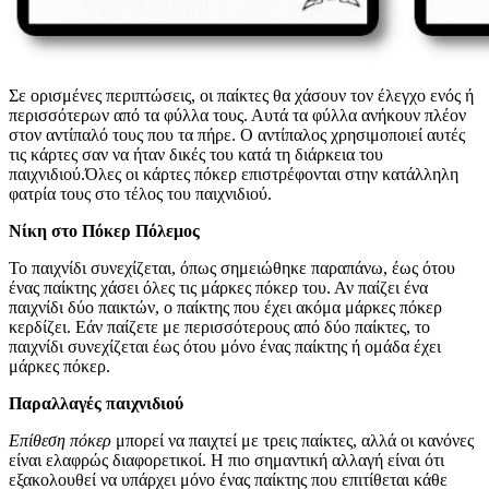
Σε ορισμένες περιπτώσεις, οι παίκτες θα χάσουν τον έλεγχο ενός ή
περισσότερων από τα φύλλα τους. Αυτά τα φύλλα ανήκουν πλέον
στον αντίπαλό τους που τα πήρε. Ο αντίπαλος χρησιμοποιεί αυτές
τις κάρτες σαν να ήταν δικές του κατά τη διάρκεια του
παιχνιδιού.Όλες οι κάρτες πόκερ επιστρέφονται στην κατάλληλη
φατρία τους στο τέλος του παιχνιδιού.
Νίκη στο Πόκερ Πόλεμος
Το παιχνίδι συνεχίζεται, όπως σημειώθηκε παραπάνω, έως ότου
ένας παίκτης χάσει όλες τις μάρκες πόκερ του. Αν παίζει ένα
παιχνίδι δύο παικτών, ο παίκτης που έχει ακόμα μάρκες πόκερ
κερδίζει. Εάν παίζετε με περισσότερους από δύο παίκτες, το
παιχνίδι συνεχίζεται έως ότου μόνο ένας παίκτης ή ομάδα έχει
μάρκες πόκερ.
Παραλλαγές παιχνιδιού
Επίθεση πόκερ
μπορεί να παιχτεί με τρεις παίκτες, αλλά οι κανόνες
είναι ελαφρώς διαφορετικοί. Η πιο σημαντική αλλαγή είναι ότι
εξακολουθεί να υπάρχει μόνο ένας παίκτης που επιτίθεται κάθε