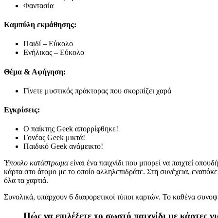
Φαντασία
Καμπύλη εκμάθησης:
Παιδί – Εύκολο
Ενήλικας – Εύκολο
Θέμα & Αφήγηση:
Γίνετε μυστικός πράκτορας που σκορπίζει χαρά
Εγκρίσεις:
Ο παίκτης Geek απορρίφθηκε!
Γονέας Geek μικτά!
Παιδικό Geek ανάμεικτο!
Ύπουλο κατάστρωμα
είναι ένα παιχνίδι που μπορεί να παιχτεί οπου
κάρτα στο άτομο με το οποίο αλληλεπιδράτε. Στη συνέχεια, εναπόκε
όλα τα χαρτιά.
Συνολικά, υπάρχουν 6 διαφορετικοί τύποι καρτών. Το καθένα συνοψ
Πώς να επιλέξετε το σωστό παιχνίδι με κάρτες γι