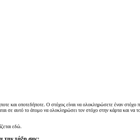
δήποτε και οποτεδήποτε. Ο στόχος είναι να ολοκληρώσετε έναν στόχο 
ιται σε αυτό το άτομο να ολοκληρώσει τον στόχο στην κάρτα και να τ
ίζεται εδώ.
α την τάξη σας;