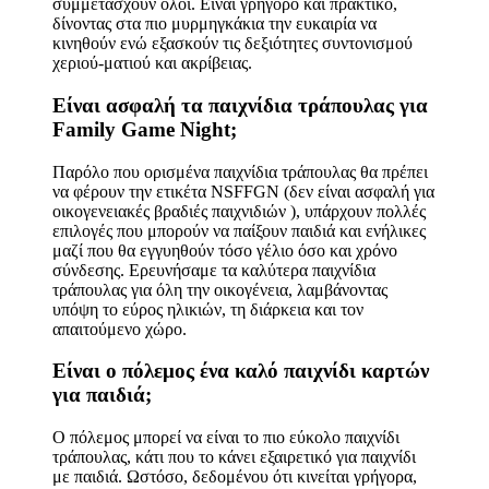
συμμετάσχουν όλοι. Είναι γρήγορο και πρακτικό,
δίνοντας στα πιο μυρμηγκάκια την ευκαιρία να
κινηθούν ενώ εξασκούν τις δεξιότητες συντονισμού
χεριού-ματιού και ακρίβειας.
Είναι ασφαλή τα παιχνίδια τράπουλας για
Family Game Night;
Παρόλο που ορισμένα παιχνίδια τράπουλας θα πρέπει
να φέρουν την ετικέτα NSFFGN (δεν είναι ασφαλή για
οικογενειακές βραδιές παιχνιδιών ), υπάρχουν πολλές
επιλογές που μπορούν να παίξουν παιδιά και ενήλικες
μαζί που θα εγγυηθούν τόσο γέλιο όσο και χρόνο
σύνδεσης. Ερευνήσαμε τα καλύτερα παιχνίδια
τράπουλας για όλη την οικογένεια, λαμβάνοντας
υπόψη το εύρος ηλικιών, τη διάρκεια και τον
απαιτούμενο χώρο.
Είναι ο πόλεμος ένα καλό παιχνίδι καρτών
για παιδιά;
Ο πόλεμος μπορεί να είναι το πιο εύκολο παιχνίδι
τράπουλας, κάτι που το κάνει εξαιρετικό για παιχνίδι
με παιδιά. Ωστόσο, δεδομένου ότι κινείται γρήγορα,