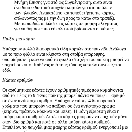
Μνήμη Επίσης γνωστό ως Συγκέντρωση, αυτό είναι
ένα διασκεδαστικό παιχνίδι καρτών για άτομα όλων
των ηλικιών. Ανακατέψτε και τοποθετήστε τις κάρτες,
απλώνοντάς τις με την όψη προς τα κάτω στο τραπέζι.
Με τα παιδιά, απλώστε τις κάρτες σε μορφή πλέγματος
για να θυμάστε πιο εύκολα πού βρίσκονται οι κάρτες.
Παίξτε μια κάρτα
Υπάρχουν πολλά διαφορετικά είδη καρτών στο παιχνίδι. Ανάλογα
με το ποιο φύλλο είναι κλειστό στη στοίβα απόρριψης,
οποιοδήποτε ή κανένα από τα φύλλα στο χέρι του παίκτη μπορεί να
παιχτεί σε αυτό. Καθένας από τους τύπους καρτών συνοψίζεται
εδώ.
Κάρτες αριθμών
Οι αριθμητικές κάρτες έχουν αριθμητικές τιμές που κυμαίνονται
από το 1 έως το 9. Ένας παίκτης μπορεί πάντα να παίξει 1 αριθμό
σε έναν αντίστοιχο αριθμό. Υπάρχουν επίσης 4 διαφορετικά
χρώματα που μπορούν να παίξουν σε ένα αντίστοιχο χρώμα
(κίτρινο, πράσινο, κόκκινο και μπλε). Η μόνη εξαίρεση είναι η
μαύρη κάρτα αριθμού. Αυτές οι κάρτες μπορούν να παιχτούν μόνο
στον ίδιο αριθμό και ποτέ σε άλλη μαύρη κάρτα αριθμού.
Επιπλέον, το παιχνίδι μιας μαύρης κάρτας αριθμού ενεργοποιεί μια