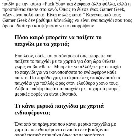
παιδί» με την κάρτα «Fuck You» και διάφορα άλλα φύλλα, αλλά η
προσπάθεια έπεσε στο κενό. Όπως το έθεσε ένας Gamer Geek,
«Δεν είναι πολύ κακό. Είναι απλώς κακό.” Κανένας από τους
Gamer Geek δεν βρέθηκε
Μανιώδης
να είναι ένα παιχνίδι που τους
άρεσε ιδιαίτερα και ψήφισαν να το απορρίψουν.
Πόσο καιρό μπορείτε να παίξετε το
παιχνίδι με τα χαρτιά;
Επιπλέον, εσείς και οι σύντροφοί σας μπορείτε να
παίξετε το παιχνίδι με τα χαρτιά για όση ώρα θέλετε
χωρίς να βαρεθείτε. Μπορείτε να αλλάξετε με επιτυχία
το παιχνίδι για να ικανοποιήσετε το ενδιαφέρον κάθε
παίκτη. Για παράδειγμα, οι στρατιώτες έπαιζαν αυτά τα
παιχνίδια για πολλές ώρες στον ελεύθερο χρόνο τους.
Λάβετε υπόψη σας ότι το παιχνίδι με τα χαρτιά μπορεί
μερικές φορές να είναι εθιστικό.
Τι κάνει μερικά παιχνίδια με χαρτιά
ενδιαφέροντα;
Ένα από τα πράγματα που κάνει μερικά παιχνίδια με
χαρτιά πιο ενδιαφέροντα είναι ότι δεν βασίζονται
αποκλειστικά στην τύχη όπως τα περισσότερα