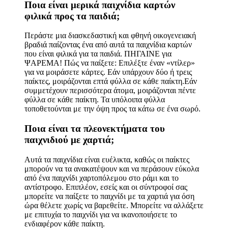
Ποια είναι μερικά παιχνίδια καρτών
φιλικά προς τα παιδιά;
Περάστε μια διασκεδαστική και φθηνή οικογενειακή
βραδιά παίζοντας ένα από αυτά τα παιχνίδια καρτών
που είναι φιλικά για τα παιδιά. ΠΗΓΑΙΝΕ για
ΨΑΡΕΜΑ! Πώς να παίξετε: Επιλέξτε έναν «ντίλερ»
για να μοιράσετε κάρτες. Εάν υπάρχουν δύο ή τρεις
παίκτες, μοιράζονται επτά φύλλα σε κάθε παίκτη.Εάν
συμμετέχουν περισσότερα άτομα, μοιράζονται πέντε
φύλλα σε κάθε παίκτη. Τα υπόλοιπα φύλλα
τοποθετούνται με την όψη προς τα κάτω σε ένα σωρό.
Ποια είναι τα πλεονεκτήματα του
παιχνιδιού με χαρτιά;
Αυτά τα παιχνίδια είναι ευέλικτα, καθώς οι παίκτες
μπορούν να τα ανακατέψουν και να περάσουν εύκολα
από ένα παιχνίδι χαρτοπόλεμου στο ράμι και το
αντίστροφο. Επιπλέον, εσείς και οι σύντροφοί σας
μπορείτε να παίξετε το παιχνίδι με τα χαρτιά για όση
ώρα θέλετε χωρίς να βαρεθείτε. Μπορείτε να αλλάξετε
με επιτυχία το παιχνίδι για να ικανοποιήσετε το
ενδιαφέρον κάθε παίκτη.