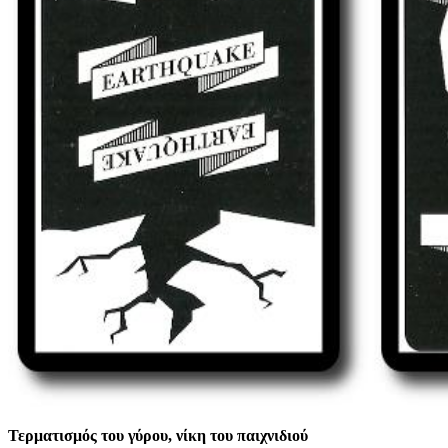
Τερματισμός του γύρου, νίκη του παιχνιδιού