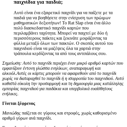
παιχνίδια για παιδιά;
Αυτό είναι ένα εξαιρετικό παιχνίδι για να παίξετε με τα
παιδιά για να βοηθήσετε στην ενίσχυση των πρώιμων
μαθηματικών δεξιοτήτων! Το Rat Slap είναι ένα άλλο
πολύ διασκεδαστικό παιχνίδι καρτών που
περιλαμβάνει ταχύτητα. Μπορεί να παιχτεί με δύο ή
περισσότερους παίκτες και ξεκινάτε μοιράζοντας τα
φύλλα μεταξύ όλων των παικτών. Ο σκοπός αυτού του
παιχνιδιού είναι να μαζέψεις όλα τα χαρτιά στην
τράπουλα κερδίζοντας τα από τους αντιπάλους σου.
Σημείωση: Αυτό το παιχνίδι περιέχει έναν μικρό αριθμό καρτών που
εμφανίζουν έντονη γλώσσα ενηλίκων, αναπαραγωγή και
αλκοόλ.Αυτές οι κάρτες μπορούν να αφαιρεθούν από το παιχνίδι
χωρίς να διαταραχθεί το παιχνίδι ή η ισορροπία του παιχνιδιού. Αυτό
καθιστά εύκολη την προσαρμογή και τη δημιουργία μιας κατάλληλης
εμπειρίας παιχνιδιού για παιδάκια και υπερβολικά ευαίσθητους
ενήλικες.
Γίνεται ξέφρενος
Μανιώδης
παίζεται σε γύρους και στροφές, χωρίς καθορισμένο
αριθμό γύρων ανά παιχνίδι.