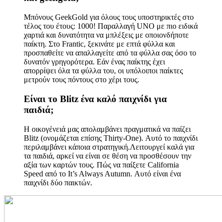
Μπόνους GeekGold για όλους τους υποστηρικτές στο
τέλος του έτους: 1000! Παραλλαγή UNO με πιο ειδικά
χαρτιά και δυνατότητα να μπλέξεις με οποιονδήποτε
παίκτη. Στο Frantic, ξεκινάτε με επτά φύλλα και
προσπαθείτε να απαλλαγείτε από τα φύλλα σας όσο το
δυνατόν γρηγορότερα. Εάν ένας παίκτης έχει
απορρίψει όλα τα φύλλα του, οι υπόλοιποι παίκτες
μετρούν τους πόντους στο χέρι τους.
Είναι το Blitz ένα καλό παιχνίδι για
παιδιά;
Η οικογένειά μας απολαμβάνει πραγματικά να παίζει
Blitz (ονομάζεται επίσης Thirty-One). Αυτό το παιχνίδι
περιλαμβάνει κάποια στρατηγική.Λειτουργεί καλά για
τα παιδιά, αρκεί να είναι σε θέση να προσθέσουν την
αξία των καρτών τους. Πώς να παίξετε California
Speed ​​από το It’s Always Autumn. Αυτό είναι ένα
παιχνίδι δύο παικτών.