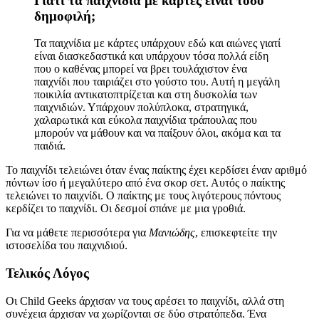
Γιατί τα παιχνίδια με κάρτες είναι τόσο
δημοφιλή;
Τα παιχνίδια με κάρτες υπάρχουν εδώ και αιώνες γιατί
είναι διασκεδαστικά και υπάρχουν τόσα πολλά είδη
που ο καθένας μπορεί να βρει τουλάχιστον ένα
παιχνίδι που ταιριάζει στο γούστο του. Αυτή η μεγάλη
ποικιλία αντικατοπτρίζεται και στη δυσκολία των
παιχνιδιών. Υπάρχουν πολύπλοκα, στρατηγικά,
χαλαρωτικά και εύκολα παιχνίδια τράπουλας που
μπορούν να μάθουν και να παίξουν όλοι, ακόμα και τα
παιδιά.
Το παιχνίδι τελειώνει όταν ένας παίκτης έχει κερδίσει έναν αριθμό
πόντων ίσο ή μεγαλύτερο από ένα σκορ σετ. Αυτός ο παίκτης
τελειώνει το παιχνίδι. Ο παίκτης με τους λιγότερους πόντους
κερδίζει το παιχνίδι. Οι δεσμοί σπάνε με μια γροθιά.
Για να μάθετε περισσότερα για
Μανιώδης
, επισκεφτείτε την
ιστοσελίδα του παιχνιδιού.
Τελικός Λόγος
Οι Child Geeks άρχισαν να τους αρέσει το παιχνίδι, αλλά στη
συνέχεια άρχισαν να χωρίζονται σε δύο στρατόπεδα. Ένα