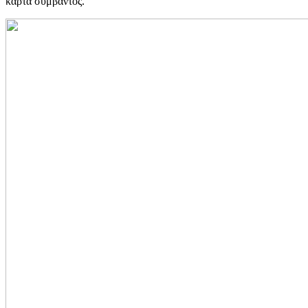
κάρτα συμβάντος.