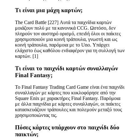
Τι είναι μια μάχη καρτών;
The Card Battle [227] Αυτά τα παιχνίδια καρτών
μοιάζουν πολύ με τα κανονικά CCG. Ωστόσο, δεν
πληρούν τον αυστηρό ορισμό, επειδή όλοι οι παίκτες
χρησιμοποιούν μια κοινή τράπουλα, γνωστή και ως
κοινή τράπουλα, παρόμοια με το Uno. Υπάρχει
ελάχιστο έως καθόλου ενδιαφέρον για τη συλλογή των
καρτών. [1]
Τι είναι το παιχνίδι καρτών συναλλαγών
Final Fantasy;
Το Final Fantasy Trading Card Game είναι ένα παιχνίδι
συναλλαγών με κάρτες που κυκλοφόρησε από την
Square Enix με χαρακτήρες Final Fantasy. Παρόμοια
με άλλα παιχνίδια με κάρτες συναλλαγών, οι παίκτες
κατασκευάζουν τράπουλες και πολεμούν μεταξύ τους
χρησιμοποιώντας τις.
Πόσες κάρτες υπάρχουν στο παιχνίδι δύο
παικτών;