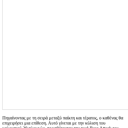
Πηγαίνοντας με τη σειρά μεταξύ παίκτη και τέρατος, ο καθένας θα
επιχειρήσει μια επίθεση. Αυτό γίνεται με την κύλιση του