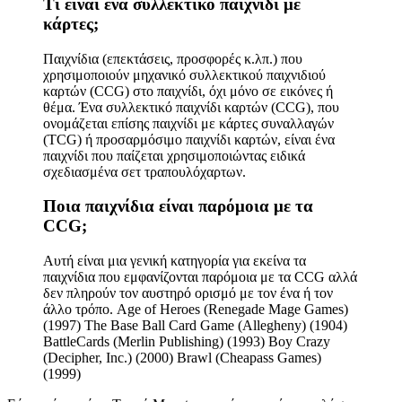
Τι είναι ένα συλλεκτικό παιχνίδι με
κάρτες;
Παιχνίδια (επεκτάσεις, προσφορές κ.λπ.) που
χρησιμοποιούν μηχανικό συλλεκτικού παιχνιδιού
καρτών (CCG) στο παιχνίδι, όχι μόνο σε εικόνες ή
θέμα. Ένα συλλεκτικό παιχνίδι καρτών (CCG), που
ονομάζεται επίσης παιχνίδι με κάρτες συναλλαγών
(TCG) ή προσαρμόσιμο παιχνίδι καρτών, είναι ένα
παιχνίδι που παίζεται χρησιμοποιώντας ειδικά
σχεδιασμένα σετ τραπουλόχαρτων.
Ποια παιχνίδια είναι παρόμοια με τα
CCG;
Αυτή είναι μια γενική κατηγορία για εκείνα τα
παιχνίδια που εμφανίζονται παρόμοια με τα CCG αλλά
δεν πληρούν τον αυστηρό ορισμό με τον ένα ή τον
άλλο τρόπο. Age of Heroes (Renegade Mage Games)
(1997) The Base Ball Card Game (Allegheny) (1904)
BattleCards (Merlin Publishing) (1993) Boy Crazy
(Decipher, Inc.) (2000) Brawl (Cheapass Games)
(1999)