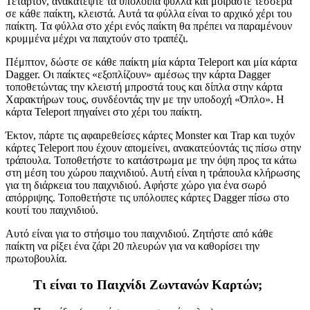
Τέταρτον, ανακατέψτε τα υπόλοιπα φύλλα και μοιράστε τέσσερα
σε κάθε παίκτη, κλειστά. Αυτά τα φύλλα είναι το αρχικό χέρι του
παίκτη. Τα φύλλα στο χέρι ενός παίκτη θα πρέπει να παραμένουν
κρυμμένα μέχρι να παιχτούν στο τραπέζι.
Πέμπτον, δώστε σε κάθε παίκτη μία κάρτα Teleport και μία κάρτα
Dagger. Οι παίκτες «εξοπλίζουν» αμέσως την κάρτα Dagger
τοποθετώντας την κλειστή μπροστά τους και δίπλα στην κάρτα
Χαρακτήρων τους, συνδέοντάς την με την υποδοχή «Όπλο». Η
κάρτα Teleport πηγαίνει στο χέρι του παίκτη.
Έκτον, πάρτε τις αφαιρεθείσες κάρτες Monster και Trap και τυχόν
κάρτες Teleport που έχουν απομείνει, ανακατεύοντάς τις πίσω στην
τράπουλα. Τοποθετήστε το κατάστρωμα με την όψη προς τα κάτω
στη μέση του χώρου παιχνιδιού. Αυτή είναι η τράπουλα κλήρωσης
για τη διάρκεια του παιχνιδιού. Αφήστε χώρο για ένα σωρό
απόρριψης. Τοποθετήστε τις υπόλοιπες κάρτες Dagger πίσω στο
κουτί του παιχνιδιού.
Αυτό είναι για το στήσιμο του παιχνιδιού. Ζητήστε από κάθε
παίκτη να ρίξει ένα ζάρι 20 πλευρών για να καθορίσει την
πρωτοβουλία.
Τι είναι το Παιχνίδι Ζωντανών Καρτών;