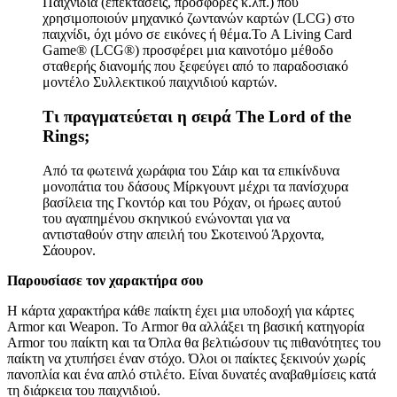
Παιχνίδια (επεκτάσεις, προσφορές κ.λπ.) που
χρησιμοποιούν μηχανικό ζωντανών καρτών (LCG) στο
παιχνίδι, όχι μόνο σε εικόνες ή θέμα.Το A Living Card
Game® (LCG®) προσφέρει μια καινοτόμο μέθοδο
σταθερής διανομής που ξεφεύγει από το παραδοσιακό
μοντέλο Συλλεκτικού παιχνιδιού καρτών.
Τι πραγματεύεται η σειρά The Lord of the
Rings;
Από τα φωτεινά χωράφια του Σάιρ και τα επικίνδυνα
μονοπάτια του δάσους Μίρκγουντ μέχρι τα πανίσχυρα
βασίλεια της Γκοντόρ και του Ρόχαν, οι ήρωες αυτού
του αγαπημένου σκηνικού ενώνονται για να
αντισταθούν στην απειλή του Σκοτεινού Άρχοντα,
Σάουρον.
Παρουσίασε τον χαρακτήρα σου
Η κάρτα χαρακτήρα κάθε παίκτη έχει μια υποδοχή για κάρτες
Armor και Weapon. Το Armor θα αλλάξει τη βασική κατηγορία
Armor του παίκτη και τα Όπλα θα βελτιώσουν τις πιθανότητες του
παίκτη να χτυπήσει έναν στόχο. Όλοι οι παίκτες ξεκινούν χωρίς
πανοπλία και ένα απλό στιλέτο. Είναι δυνατές αναβαθμίσεις κατά
τη διάρκεια του παιχνιδιού.