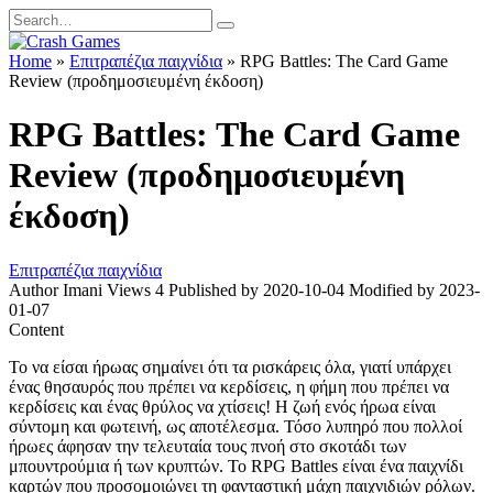
Skip
Search
to
for:
content
Home
»
Επιτραπέζια παιχνίδια
»
RPG Battles: The Card Game
Review (προδημοσιευμένη έκδοση)
RPG Battles: The Card Game
Review (προδημοσιευμένη
έκδοση)
Επιτραπέζια παιχνίδια
Author
Imani
Views
4
Published by
2020-10-04
Modified by
2023-
01-07
Content
Το να είσαι ήρωας σημαίνει ότι τα ρισκάρεις όλα, γιατί υπάρχει
ένας θησαυρός που πρέπει να κερδίσεις, η φήμη που πρέπει να
κερδίσεις και ένας θρύλος να χτίσεις! Η ζωή ενός ήρωα είναι
σύντομη και φωτεινή, ως αποτέλεσμα. Τόσο λυπηρό που πολλοί
ήρωες άφησαν την τελευταία τους πνοή στο σκοτάδι των
μπουντρούμια ή των κρυπτών. Το RPG Battles είναι ένα παιχνίδι
καρτών που προσομοιώνει τη φανταστική μάχη παιχνιδιών ρόλων.