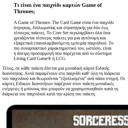
Τι είναι ένα παιχνίδι καρτών Game of
Thrones;
A Game of Thrones: The Card Game είναι ένα παιχνίδι
ίντριγκας, διπλωματίας και στρατηγικής για δύο έως
τέσσερις παίκτες. Το Core Set περιλαμβάνει όλα όσα
χρειάζονται τέσσερις παίκτες για μια αυτόνομη και
εξαιρετικά επαναλαμβανόμενη εμπειρία παιχνιδιού. Το
πιο συναρπαστικό χαρακτηριστικό του, ωστόσο, είναι
η άπειρη προσαρμογή που παρέχεται από το σύστημα
Living Card Game® ή LCG.
Τέλος, σε κάθε παίκτη δίνεται μια μοναδική κάρτα Ειδικής
Ικανότητας. Αυτά παραμένουν στο παιχνίδι καθ’ όλη τη διάρκεια
του παιχνιδιού και θεωρούνται “εξοπλισμένα” ανά πάσα στιγμή. Οι
κάρτες Ειδικών Ικανοτήτων παρέχουν στον παίκτη μοναδικές
ενέργειες ή μπόνους που μπορούν να χρησιμοποιηθούν κατά τη
διάρκεια του παιχνιδιού κατά την κρίση του παίκτη.