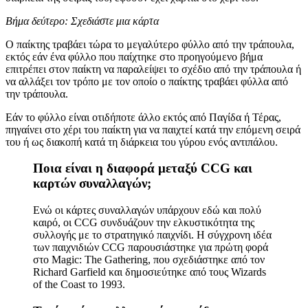
Βήμα δεύτερο: Σχεδιάστε μια κάρτα
Ο παίκτης τραβάει τώρα το μεγαλύτερο φύλλο από την τράπουλα,
εκτός εάν ένα φύλλο που παίχτηκε στο προηγούμενο βήμα
επιτρέπει στον παίκτη να παραλείψει το σχέδιο από την τράπουλα ή
να αλλάξει τον τρόπο με τον οποίο ο παίκτης τραβάει φύλλα από
την τράπουλα.
Εάν το φύλλο είναι οτιδήποτε άλλο εκτός από Παγίδα ή Τέρας,
πηγαίνει στο χέρι του παίκτη για να παιχτεί κατά την επόμενη σειρά
του ή ως διακοπή κατά τη διάρκεια του γύρου ενός αντιπάλου.
Ποια είναι η διαφορά μεταξύ CCG και
καρτών συναλλαγών;
Ενώ οι κάρτες συναλλαγών υπάρχουν εδώ και πολύ
καιρό, οι CCG συνδυάζουν την ελκυστικότητα της
συλλογής με το στρατηγικό παιχνίδι. Η σύγχρονη ιδέα
των παιχνιδιών CCG παρουσιάστηκε για πρώτη φορά
στο Magic: The Gathering, που σχεδιάστηκε από τον
Richard Garfield και δημοσιεύτηκε από τους Wizards
of the Coast το 1993.