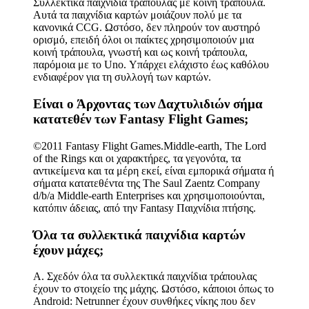
Συλλεκτικά παιχνίδια τράπουλας με κοινή τράπουλα.
Αυτά τα παιχνίδια καρτών μοιάζουν πολύ με τα
κανονικά CCG. Ωστόσο, δεν πληρούν τον αυστηρό
ορισμό, επειδή όλοι οι παίκτες χρησιμοποιούν μια
κοινή τράπουλα, γνωστή και ως κοινή τράπουλα,
παρόμοια με το Uno. Υπάρχει ελάχιστο έως καθόλου
ενδιαφέρον για τη συλλογή των καρτών.
Είναι ο Άρχοντας των Δαχτυλιδιών σήμα
κατατεθέν των Fantasy Flight Games;
©2011 Fantasy Flight Games.Middle-earth, The Lord
of the Rings και οι χαρακτήρες, τα γεγονότα, τα
αντικείμενα και τα μέρη εκεί, είναι εμπορικά σήματα ή
σήματα κατατεθέντα της The Saul Zaentz Company
d/b/a Middle-earth Enterprises και χρησιμοποιούνται,
κατόπιν άδειας, από την Fantasy Παιχνίδια πτήσης.
Όλα τα συλλεκτικά παιχνίδια καρτών
έχουν μάχες;
Α. Σχεδόν όλα τα συλλεκτικά παιχνίδια τράπουλας
έχουν το στοιχείο της μάχης. Ωστόσο, κάποιοι όπως το
Android: Netrunner έχουν συνθήκες νίκης που δεν