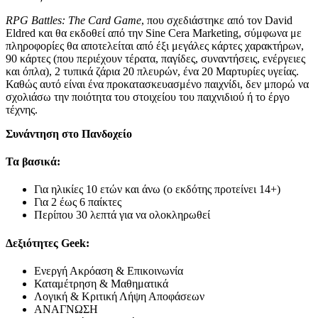
RPG Battles: The Card Game
, που σχεδιάστηκε από τον David
Eldred και θα εκδοθεί από την Sine Cera Marketing, σύμφωνα με
πληροφορίες θα αποτελείται από έξι μεγάλες κάρτες χαρακτήρων,
90 κάρτες (που περιέχουν τέρατα, παγίδες, συναντήσεις, ενέργειες
και όπλα), 2 τυπικά ζάρια 20 πλευρών, ένα 20 Μαρτυρίες υγείας.
Καθώς αυτό είναι ένα προκατασκευασμένο παιχνίδι, δεν μπορώ να
σχολιάσω την ποιότητα του στοιχείου του παιχνιδιού ή το έργο
τέχνης.
Συνάντηση στο Πανδοχείο
Τα βασικά:
Για ηλικίες 10 ετών και άνω (ο εκδότης προτείνει 14+)
Για 2 έως 6 παίκτες
Περίπου 30 λεπτά για να ολοκληρωθεί
Δεξιότητες Geek:
Ενεργή Ακρόαση & Επικοινωνία
Καταμέτρηση & Μαθηματικά
Λογική & Κριτική Λήψη Αποφάσεων
ΑΝΑΓΝΩΣΗ