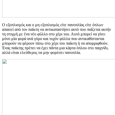
Ο εξοπλισμός και ο μη εξοπλισμός είτε πανοπλίας είτε όπλων
απαιτεί από τον παίκτη να αντικαταστήσει αυτό που παίζεται αυτήν
τη στιγμή με ένα νέο φύλλο στο χέρι του. Αυτό μπορεί να γίνει
μόνο μία φορά ανά γύρο και τυχόν φύλλα που αντικαθίστανται
μπορούν να φέρουν πίσω στο χέρι του παίκτη ή να απορριφθούν.
Ένας παίκτης πρέπει να έχει πάντα μια κάρτα όπλου στο παιχνίδι,
αλλά είναι ελεύθερος να μην φορέσει πανοπλία.