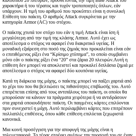
καλουπιού 20 πλευρών, προσθέτοντας την τιμή Base Attack του
χαρακτήρα ή του τέρατος και τυχόν τροποποιητές όπλων, εάν
υπάρχουν. Η τιμή του αριθμού που προκύπτει είναι η συνολική
Επίθεση του παίκτη. Ο αριθμός Attack συγκρίνεται με την
κατηγορία Armor (AC) του στόχου.
Ο παίκτης χτυπά τον στόχο του εάν η τιμή Attack είναι ίση ή
μεγαλύτερη από την τιμή της κλάσης Armor. Αυτό έχει ως
αποτέλεσμα ο στόχος να αφαιρεί ένα διακριτικό υγείας. Η
μοναδική εξαίρεση στο ποσό της ζημιάς που προκαλείται είναι εάν
ο επιτιθέμενος ρίξει ένα “Κρίσιμο χτύπημα”, το οποίο συμβαίνει
μόνο εάν ο παίκτης ρίξει ένα “20” στα ζάρια 20 πλευρών.Αυτή η
επίθεση δεν μπορεί να αποκλειστεί και προκαλεί διπλάσια ζημιά με
αποτέλεσμα ο στόχος να αφαιρεί δύο κουπόνια υγείας.
Κατά τη διάρκεια της μάχης, ο παίκτης μπορεί να παίξει χαρτιά από
το χέρι του που θα βελτιώσει τις πιθανότητες επιβίωσής του. Αυτό
επιτρέπεται επίσης από τους αντιπάλους του παίκτη, οι οποίοι θα
μπορούσαν να κάνουν τα πράγματα χειρότερα ή να αντιδράσουν
στα χαρτιά οποιουδήποτε παίκτη. Οι παιγμένες κάρτες επιλύονται
πριν συνεχιστεί η μάχη. Αυτό περιλαμβάνει κάρτες που επιτρέπουν
πολλαπλές επιθέσεις, όπου κάθε επίθεση επιλύεται ξεχωριστά
κανονικά.
Μια κοινή προσέγγιση για την αποφυγή της μάχης είναι η
τηλεμεταφορά. Το τέρας στρέφει αμέσως την προσοχή του σε έναν