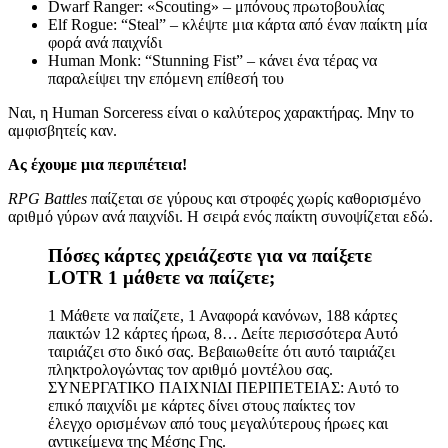
Dwarf Ranger: «Scouting» – μπόνους πρωτοβουλίας
Elf Rogue: “Steal” – κλέψτε μια κάρτα από έναν παίκτη μία
φορά ανά παιχνίδι
Human Monk: “Stunning Fist” – κάνει ένα τέρας να
παραλείψει την επόμενη επίθεσή του
Ναι, η Human Sorceress είναι ο καλύτερος χαρακτήρας. Μην το
αμφισβητείς καν.
Ας έχουμε μια περιπέτεια!
RPG Battles
παίζεται σε γύρους και στροφές χωρίς καθορισμένο
αριθμό γύρων ανά παιχνίδι. Η σειρά ενός παίκτη συνοψίζεται εδώ.
Πόσες κάρτες χρειάζεστε για να παίξετε
LOTR 1 μάθετε να παίζετε;
1 Μάθετε να παίζετε, 1 Αναφορά κανόνων, 188 κάρτες
παικτών 12 κάρτες ήρωα, 8… Δείτε περισσότερα Αυτό
ταιριάζει στο δικό σας. Βεβαιωθείτε ότι αυτό ταιριάζει
πληκτρολογώντας τον αριθμό μοντέλου σας.
ΣΥΝΕΡΓΑΤΙΚΟ ΠΑΙΧΝΙΔΙ ΠΕΡΙΠΕΤΕΙΑΣ: Αυτό το
επικό παιχνίδι με κάρτες δίνει στους παίκτες τον
έλεγχο ορισμένων από τους μεγαλύτερους ήρωες και
αντικείμενα της Μέσης Γης.