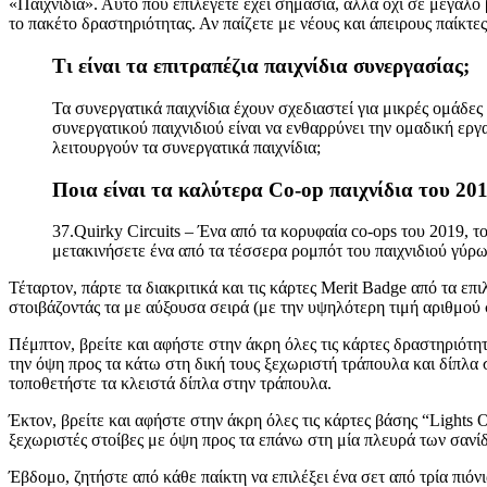
«Παιχνίδια». Αυτό που επιλέγετε έχει σημασία, αλλά όχι σε μεγάλο
το πακέτο δραστηριότητας. Αν παίζετε με νέους και άπειρους παίκτ
Τι είναι τα επιτραπέζια παιχνίδια συνεργασίας;
Τα συνεργατικά παιχνίδια έχουν σχεδιαστεί για μικρές ομάδες
συνεργατικού παιχνιδιού είναι να ενθαρρύνει την ομαδική εργ
λειτουργούν τα συνεργατικά παιχνίδια;
Ποια είναι τα καλύτερα Co-op παιχνίδια του 201
37.Quirky Circuits – Ένα από τα κορυφαία co-ops του 2019, τ
μετακινήσετε ένα από τα τέσσερα ρομπότ του παιχνιδιού γύρω 
Τέταρτον, πάρτε τα διακριτικά και τις κάρτες Merit Badge από τα ε
στοιβάζοντάς τα με αύξουσα σειρά (με την υψηλότερη τιμή αριθμού 
Πέμπτον, βρείτε και αφήστε στην άκρη όλες τις κάρτες δραστηριότη
την όψη προς τα κάτω στη δική τους ξεχωριστή τράπουλα και δίπλα 
τοποθετήστε τα κλειστά δίπλα στην τράπουλα.
Έκτον, βρείτε και αφήστε στην άκρη όλες τις κάρτες βάσης “Lights O
ξεχωριστές στοίβες με όψη προς τα επάνω στη μία πλευρά των σανίδ
Έβδομο, ζητήστε από κάθε παίκτη να επιλέξει ένα σετ από τρία πιόν