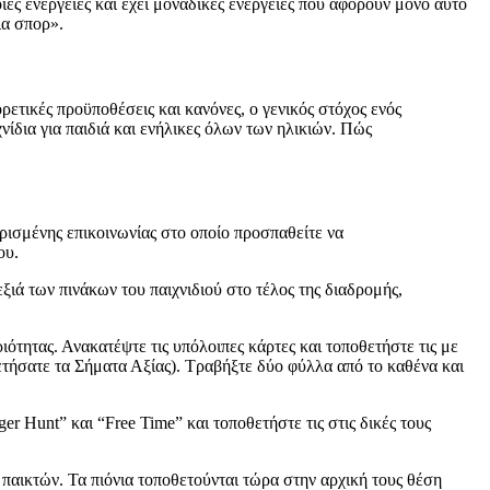
ες ενέργειες και έχει μοναδικές ενέργειες που αφορούν μόνο αυτό
ια σπορ».
ρετικές προϋποθέσεις και κανόνες, ο γενικός στόχος ενός
νίδια για παιδιά και ενήλικες όλων των ηλικιών. Πώς
ιορισμένης επικοινωνίας στο οποίο προσπαθείτε να
ου.
ξιά των πινάκων του παιχνιδιού στο τέλος της διαδρομής,
ότητας. Ανακατέψτε τις υπόλοιπες κάρτες και τοποθετήστε τις με
ετήσατε τα Σήματα Αξίας). Τραβήξτε δύο φύλλα από το καθένα και
er Hunt” και “Free Time” και τοποθετήστε τις στις δικές τους
α παικτών. Τα πιόνια τοποθετούνται τώρα στην αρχική τους θέση