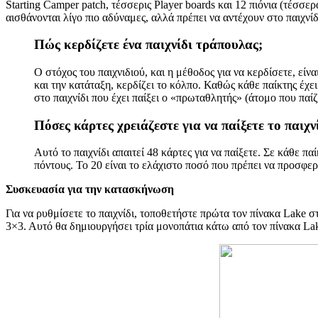
Starting Camper patch, τέσσερις Player boards και 12 πιόνια (τέσσε
αισθάνονται λίγο πιο αδύναμες, αλλά πρέπει να αντέχουν στο παιχν
Πώς κερδίζετε ένα παιχνίδι τράπουλας;
Ο στόχος του παιχνιδιού, και η μέθοδος για να κερδίσετε, εί
και την κατάταξη, κερδίζει το κόλπο. Καθώς κάθε παίκτης έχ
στο παιχνίδι που έχει παίξει ο «πρωταθλητής» (άτομο που παίζ
Πόσες κάρτες χρειάζεστε για να παίξετε το παιχν
Αυτό το παιχνίδι απαιτεί 48 κάρτες για να παίξετε. Σε κάθε πα
πόντους. Το 20 είναι το ελάχιστο ποσό που πρέπει να προσφε
Συσκευασία για την κατασκήνωση
Για να ρυθμίσετε το παιχνίδι, τοποθετήστε πρώτα τον πίνακα Lake 
3×3. Αυτό θα δημιουργήσει τρία μονοπάτια κάτω από τον πίνακα Lak