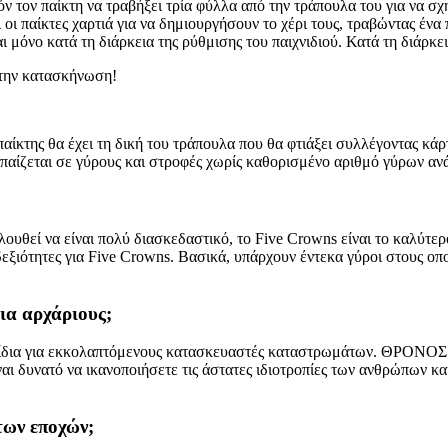
ν τον παίκτη να τραβήξει τρία φύλλα από την τράπουλα του για να σχη
ι οι παίκτες χαρτιά για να δημιουργήσουν το χέρι τους, τραβώντας έ
μόνο κατά τη διάρκεια της ρύθμισης του παιχνιδιού. Κατά τη διάρκεια
 στην κατασκήνωση!
αίκτης θα έχει τη δική του τράπουλα που θα φτιάξει συλλέγοντας κάρτ
ι παίζεται σε γύρους και στροφές χωρίς καθορισμένο αριθμό γύρων ανά
ουθεί να είναι πολύ διασκεδαστικό, το Five Crowns είναι το καλύτερο
δεξιότητες για Five Crowns. Βασικά, υπάρχουν έντεκα γύροι στους οπ
ια αρχάριους;
παιχνίδια για εκκολαπτόμενους κατασκευαστές καταστρωμάτων. 
ναι δυνατό να ικανοποιήσετε τις άστατες ιδιοτροπίες των ανθρώπων κα
των εποχών;