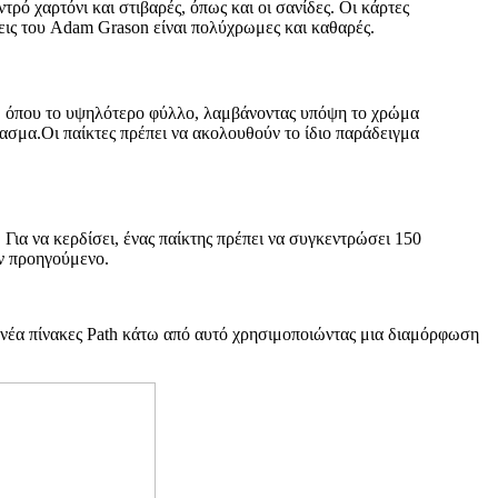
τρό χαρτόνι και στιβαρές, όπως και οι σανίδες. Οι κάρτες
σεις του Adam Grason είναι πολύχρωμες και καθαρές.
λλο, όπου το υψηλότερο φύλλο, λαμβάνοντας υπόψη το χρώμα
ρασμα.Οι παίκτες πρέπει να ακολουθούν το ίδιο παράδειγμα
ς. Για να κερδίσει, ένας παίκτης πρέπει να συγκεντρώσει 150
ον προηγούμενο.
 εννέα πίνακες Path κάτω από αυτό χρησιμοποιώντας μια διαμόρφωση