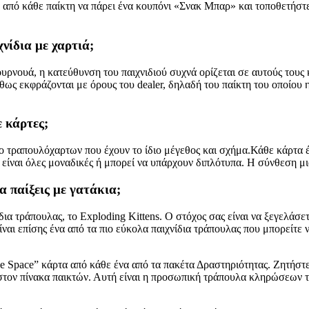
τε από κάθε παίκτη να πάρει ένα κουπόνι «Σνακ Μπαρ» και τοποθετήσ
νίδια με χαρτιά;
τουρνουά, η κατεύθυνση του παιχνιδιού συχνά ορίζεται σε αυτούς τους
ως εκφράζονται με όρους του dealer, δηλαδή του παίκτη του οποίου η
ε κάρτες;
το τραπουλόχαρτων που έχουν το ίδιο μέγεθος και σχήμα.Κάθε κάρτα έ
 είναι όλες μοναδικές ή μπορεί να υπάρχουν διπλότυπα. Η σύνθεση μι
α παίξεις με γατάκια;
ια τράπουλας, το Exploding Kittens. Ο στόχος σας είναι να ξεγελάσετ
ίναι επίσης ένα από τα πιο εύκολα παιχνίδια τράπουλας που μπορείτε
 Space” κάρτα από κάθε ένα από τα πακέτα Δραστηριότητας. Ζητήστε α
στον πίνακα παικτών. Αυτή είναι η προσωπική τράπουλα κληρώσεων τ