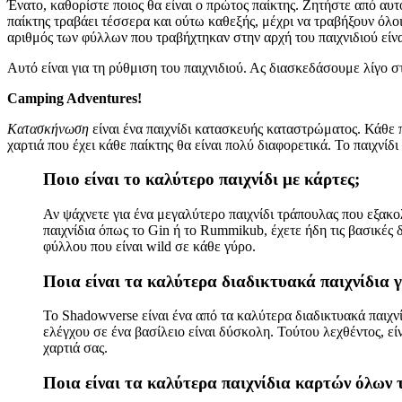
Ένατο, καθορίστε ποιος θα είναι ο πρώτος παίκτης. Ζητήστε από αυτό
παίκτης τραβάει τέσσερα και ούτω καθεξής, μέχρι να τραβήξουν όλο
αριθμός των φύλλων που τραβήχτηκαν στην αρχή του παιχνιδιού είναι 
Αυτό είναι για τη ρύθμιση του παιχνιδιού. Ας διασκεδάσουμε λίγο
Camping Adventures!
Κατασκήνωση
είναι ένα παιχνίδι κατασκευής καταστρώματος. Κάθε π
χαρτιά που έχει κάθε παίκτης θα είναι πολύ διαφορετικά. Το παιχνίδ
Ποιο είναι το καλύτερο παιχνίδι με κάρτες;
Αν ψάχνετε για ένα μεγαλύτερο παιχνίδι τράπουλας που εξακολ
παιχνίδια όπως το Gin ή το Rummikub, έχετε ήδη τις βασικές 
φύλλου που είναι wild σε κάθε γύρο.
Ποια είναι τα καλύτερα διαδικτυακά παιχνίδια γ
Το Shadowverse είναι ένα από τα καλύτερα διαδικτυακά 
ελέγχου σε ένα βασίλειο είναι δύσκολη. Τούτου λεχθέντος, εί
χαρτιά σας.
Ποια είναι τα καλύτερα παιχνίδια καρτών όλων 