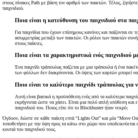
στους πίνακες Path με βάση τον αριθμό των παικτών. Τέλος, ζητήσ
παιχνιδιού.
Ποια είναι η κατεύθυνση του παιχνιδιού στα παιχ
Για παιχνίδια που έχουν επίσημους κανόνες και παίζονται σε 
ασυμμετρίας μεταξύ των παικτών. Οι ρόλοι των παικτών συνήθ
στους παίκτες.
Ποια είναι τα χαρακτηριστικά ενός παιχνιδιού μ
Ένα παιχνίδι τράπουλας παίζεται με μια τράπουλα ή ένα πακέ
των φύλλων δεν διακρίνονται. Οι όψεις των καρτών μπορεί να
Ποιο είναι το καλύτερο παιχνίδι τράπουλας για ν
Αυτή είναι βασικά η προϋπόθεση ενός από τα καλύτερα παιχνίδ
εκρήγνυται ώστε να χάσει. Είναι μια πολύ απλή υπόθεση και ε
παιχνιδιού του. Ποιος είπε ότι το Blockbuster ήταν νεκρό;
Όγδοον, δώστε σε κάθε παίκτη επτά “Lights Out” και μία “Move One
τοποθετήσει με την όψη προς τα κάτω στο χώρο που υποδεικνύεται 
κουτιά του παιχνιδιού τους.