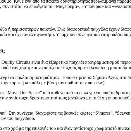
 βαθμό. Κάθε ένα από τα πακέτα δραστηριότητας περιλαμβάνει παρόμοι
ες, συνιστάται να επιλέγετε τα «Μαγείρεμα», «Υπαίθρια» και «Θαλάσσ
 δύο ή περισσότερων παικτών. Ενώ διαφορετικά παιχνίδια έχουν διαφο
ασία και όχι τον ανταγωνισμό. Υπάρχουν συνεργατικά επιτραπέζια παιχ
9;
ο Quirky Circuits είναι ένα εξαιρετικό παιχνίδι προγραμματισμού περ
από έναν χάρτη και να πετύχετε στόχους πριν τελειώσει η μπαταρία τ
πιλεγμένα πακέτα Δραστηριότητας. Τοποθετήστε τα Σήματα Αξίας στα δε
στην κορυφή και πάλι με βάση τον αριθμό των παικτών).
τας “Move One Space” από καθένα από τα επιλεγμένα πακέτα δραστηρι
στην αντίστοιχη δραστηριότητά τους (ανάλογα με τη θέση όπου τοποθ
ut”. Στη συνέχεια, διαχωρίστε τις βασικές κάρτες “S’mores”, “Scaveng
ων του παιχνιδιού.
ια στο χρώμα της επιλογής του και έναν αντίστοιχο χρωματιστό πίνακ