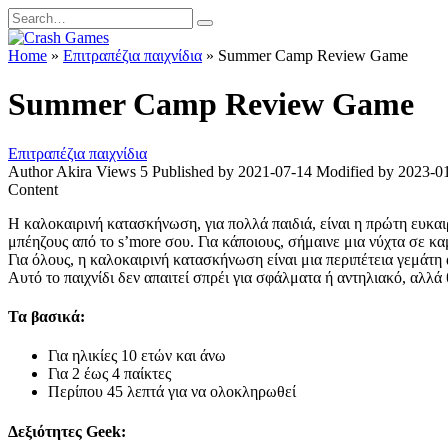
Skip
Search
to
for:
content
Home
»
Επιτραπέζια παιχνίδια
»
Summer Camp Review Game
Summer Camp Review Game
Επιτραπέζια παιχνίδια
Author
Akira
Views
5
Published by
2021-07-14
Modified by
2023-0
Content
Η καλοκαιρινή κατασκήνωση, για πολλά παιδιά, είναι η πρώτη ευκαιρ
μπέηζους από το s’more σου. Για κάποιους, σήμαινε μια νύχτα σε κ
Για όλους, η καλοκαιρινή κατασκήνωση είναι μια περιπέτεια γεμάτη
Αυτό το παιχνίδι δεν απαιτεί σπρέι για σφάλματα ή αντηλιακό, αλλά 
Τα βασικά:
Για ηλικίες 10 ετών και άνω
Για 2 έως 4 παίκτες
Περίπου 45 λεπτά για να ολοκληρωθεί
Δεξιότητες Geek: